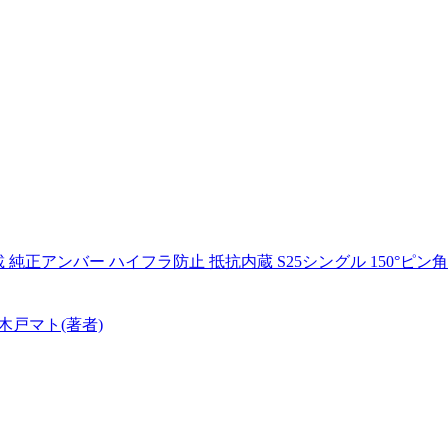
純正アンバー ハイフラ防止 抵抗内蔵 S25シングル 150°ピン角 
木戸マト(著者)