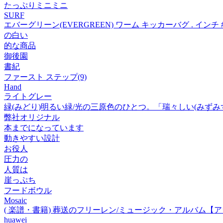
たっぷりミニミニ
SURF
エバーグリーン(EVERGREEN) ワーム キッカーバグ . イン
の白い
的な商品
御後園
書紀
ファースト ステップ(9)
Hand
ライトグレー
緑(みどり)明るい緑/光の三原色のひとつ。「瑞々しい(みずみ
弊社オリジナル
本までになっています
動きやすい設計
お役人
圧力の
人質は
崖っぷち
フードボウル
Mosaic
( 楽譜・書籍) 葬送のフリーレン/ミュージック・アルバム【
huawei