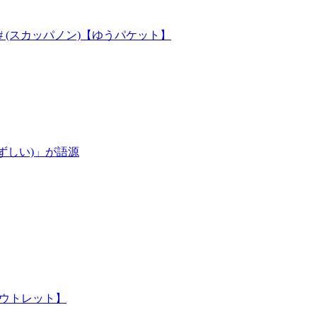
チ # (スカッパノン)【ゆうパケット】
ずしい)」が語源
アウトレット】