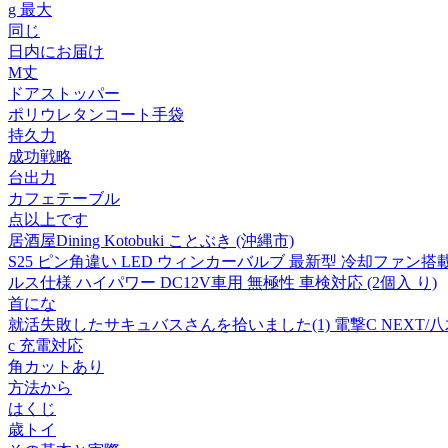
g 最大
同じ
日内にお届け
M丈
ドアストッパー
ポリウレタンコート手袋
持久力
成功戦略
台出力
カフェテーブル
点以上です
居酒屋Dining Kotobuki ことぶき (沖縄市)
S25 ピン角違い LED ウィンカーバルブ 最新型 冷却ファン搭載 
ルス仕様 ハイパワー DC12V車用 無極性 車検対応 (2個入 り)
首にな
就活失敗したサキュバスさんを拾いました(1) 電撃C NEXT/八
c 充電対応
角カットあり
方法から
はくじ
歳トイ