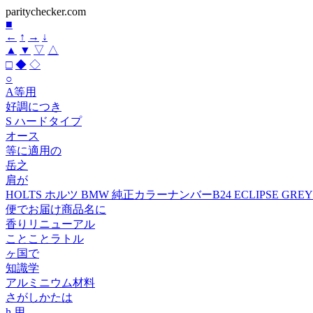
paritychecker.com
■
←
↑
→
↓
▲
▼
▽
△
□
◆
◇
○
A等用
好調につき
S ハードタイプ
オース
等に適用の
岳之
肩が
HOLTS ホルツ BMW 純正カラーナンバーB24 ECLIPSE GREY
便でお届け商品名に
香りリニューアル
ことことラトル
ヶ国で
知識学
アルミニウム材料
さがしかたは
h 用