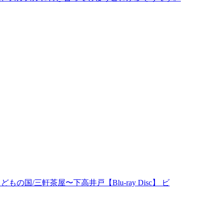
国/三軒茶屋〜下高井戸【Blu-ray Disc】 ビ