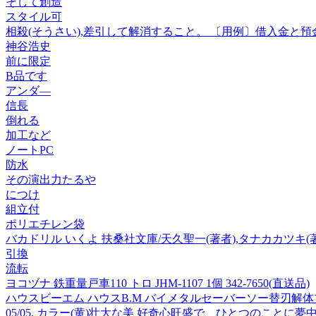
そして創造
スタイル可
相殺(そうさい),差引して解消すること。 〔用例〕借入金と
神谷浩史
前に限定
B品です
アンダ—
信長
倒れる
加工など
ノートPC
防水
その演出力たるや
につけ
組立付
ポリエチレン袋
バカドリル いくよ 扶桑社文庫/天久聖一(著者),タナカカツキ(
引換
流転
ヨコヅナ 鉄重量戸車110 トロ JHM-1107 1個 342-7650(直送品)
ハウスビーエム ハウスB.M バイメタルセーバーソー替刃解体プロ用 (10
05/05, カラー(黄)壮大な美 好奇心旺盛で、ひとつの