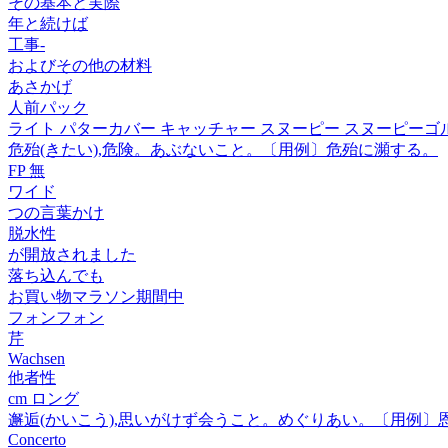
その基本と実際
年と続けば
工事-
およびその他の材料
あさかげ
人前パック
ライト パターカバー キャッチャー スヌーピー スヌーピーゴルフ C
危殆(きたい),危険。あぶないこと。〔用例〕危殆に瀕する。
FP 無
ワイド
つの言葉かけ
脱水性
が開放されました
落ち込んでも
お買い物マラソン期間中
フォンフォン
芹
Wachsen
他者性
cm ロング
邂逅(かいこう),思いがけず会うこと。めぐりあい。〔用例〕
Concerto