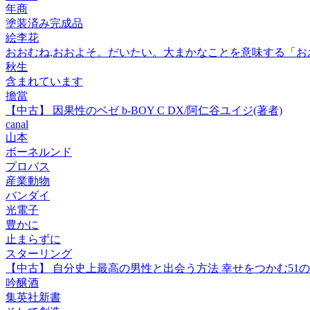
年商
塗装済み完成品
絵李花
おおむね,おおよそ。だいたい。大まかなことを意味する「おお
秋生
含まれています
擔當
【中古】 因果性のベゼ b-BOY C DX/阿仁谷ユイジ(著者)
canal
山本
ボーネルンド
プロバス
産業動物
バンダイ
光電子
豊かに
止まらずに
スターリング
【中古】 自分史上最高の男性と出会う方法 幸せをつかむ51の
吟醸酒
集英社新書