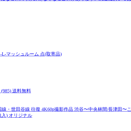
L-マッシュルーム 点(取寄品)
985) 送料無料
田谷線 往復 4K60p撮影作品 渋谷〜中央林間/長津田〜こどもの
包入) オリジナル