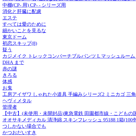
中棚(CP- 用) CP- - シリーズ用
消化と肝臓に配慮
エステ
すべては愛のために
細かいことを見るな
東京ドーム
初恋スキップ(8)
疑う
カジメイク トレックコンバーチブルパンツ L マッシュルーム -
DHA まで
赤の謎
きろる
体感
お鬼
工房アイザワ しゃれた小道具 手編みシリーズ2 ミニカゴ 三角 (
ヘヴィメタル
管理者
【中古】(未使用・未開封品)東急電鉄 田園都市線・こどもの国線・世
オオサキメディカル 清浄綿 スキンフレッシュ 95188 1箱(100
つしかない場合でも
かつおだいすき