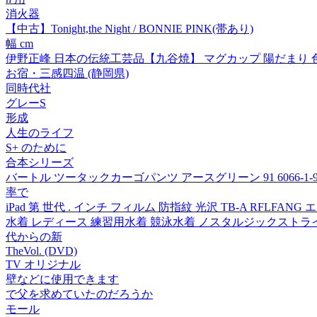
消火器
【中古】Tonight,the Night / BONNIE PINK(帯あり)
幅 cm
伊野正峰 日本の伝統工芸品【九谷焼】 マグカップ 陽だまり 色絵
お宿・三感四温 (静岡県)
同時代社
グレーS
形成
人生のライフ
S+ のために
合本シリーズ
バートル ツータックカーゴパンツ アースグリーン 91 6066-1-9
率で
iPad 第 世代 . インチ フィルム 防指紋 光沢 TB-A RFLFANG
水着 レディース 練習用水着 競泳水着 ノスタルジックストライプター
代からの新
TheVol. (DVD)
TV オリジナル
壁などに使用できます
で父を求めていたのだろうか
モール