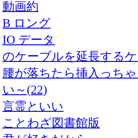
動画約
B ロング
IO データ
のケーブルを延長するケ
腰が落ちたら挿入っちゃ
い～(22)
言霊といい
ことわざ図書館版