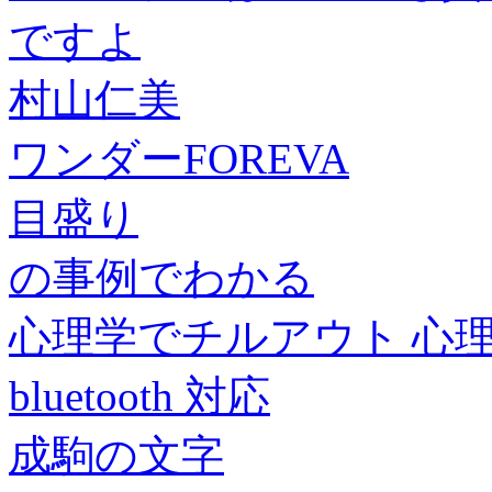
ですよ
村山仁美
ワンダーFOREVA
目盛り
の事例でわかる
心理学でチルアウト 心
bluetooth 対応
成駒の文字