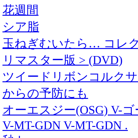
花週間
シア脂
玉ねぎむいたら… コレクター
リマスター版 > (DVD)
ツイードリボンコルクサ
からの予防にも
オーエスジー(OSG) V
V-MT-GDN V-MT-GDN .