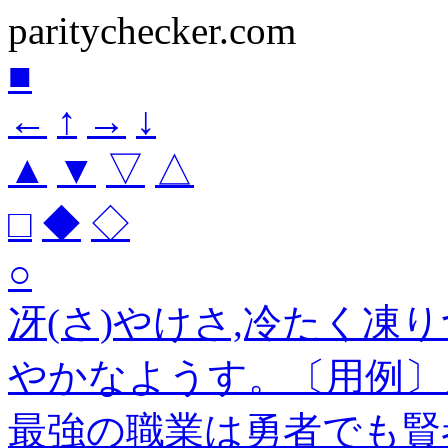
paritychecker.com
■
←
↑
→
↓
▲
▼
▽
△
□
◆
◇
○
冴(さ)やけさ,冷たく凍
やかなようす。〔用例〕
最強の職業は勇者でも賢