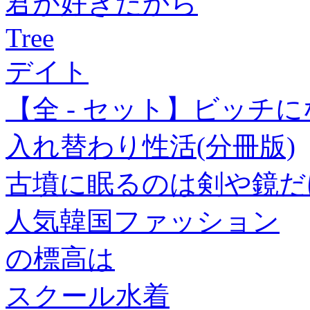
君が好きだから
Tree
デイト
【全 - セット】ビッチ
入れ替わり性活(分冊版)
古墳に眠るのは剣や鏡だ
人気韓国ファッション
の標高は
スクール水着