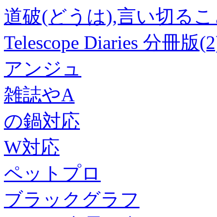
道破(どうは),言い切る
Telescope Diaries 分冊版(2
アンジュ
雑誌やA
の鍋対応
W対応
ペットプロ
ブラックグラフ