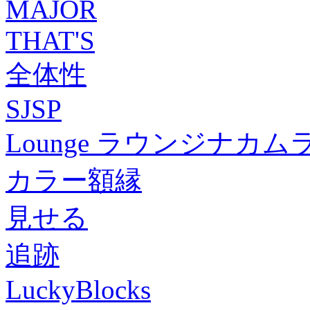
MAJOR
THAT'S
全体性
SJSP
Lounge ラウンジナカムラ
カラー額縁
見せる
追跡
LuckyBlocks