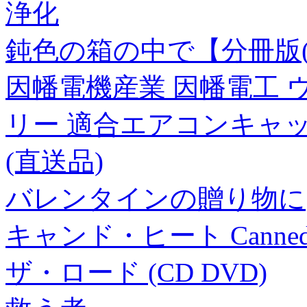
浄化
鈍色の箱の中で【分冊版(6
因幡電機産業 因幡電工 
リー 適合エアコンキャップツ
(直送品)
バレンタインの贈り物に
キャンド・ヒート Canned
ザ・ロード (CD DVD)