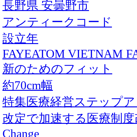
長野県 安曇野市
アンティークコード
設立年
FAYEATOM VIETNAM F
新のためのフィット
約70cm幅
特集医療経営ステップア
改定で加速する医療制度
Change