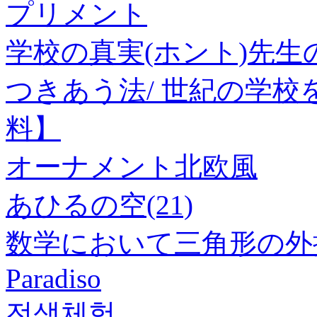
プリメント
学校の真実(ホント)先生
つきあう法/ 世紀の学校
料】
オーナメント北欧風
あひるの空(21)
数学において三角形の外
Paradiso
전생체험