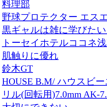
料理部
野球プロテクター エス
黒ギャルは雑に学びたい!(
トーセイホテルココネ浅草
肌触りに優れ
鈴木GT
HOUSE B.M/ ハウ
リル(回転用)7.0mm AK-7.