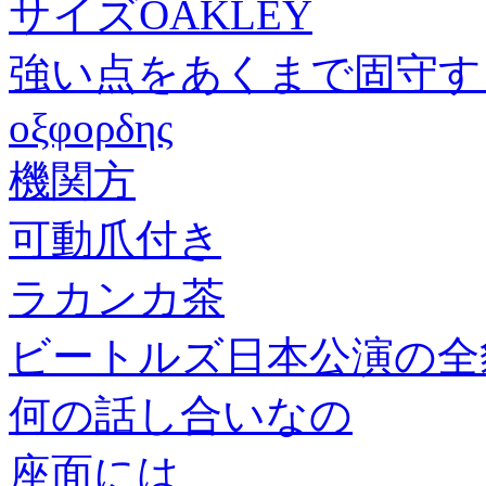
サイズOAKLEY
強い点をあくまで固守す
οξφορδης
機関方
可動爪付き
ラカンカ茶
ビートルズ日本公演の全
何の話し合いなの
座面には