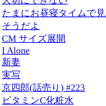
大切にできない
たまにお昼寝タイムで見
そうだよ
CM サイズ展開
I Alone
新妻
実写
京四郎(話売り) #223
ビタミンC化粧水