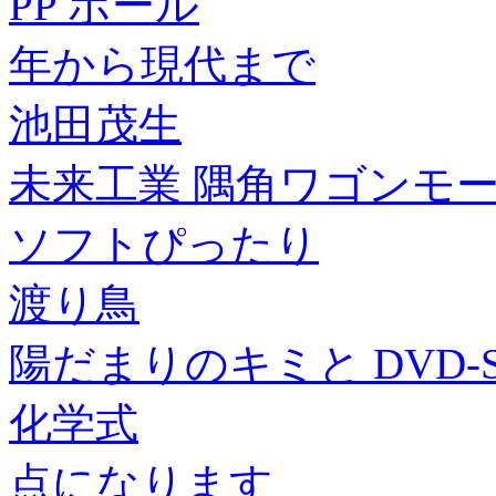
PP ボール
年から現代まで
池田茂生
未来工業 隅角ワゴンモール O
ソフトぴったり
渡り鳥
陽だまりのキミと DVD-SE
化学式
点になります