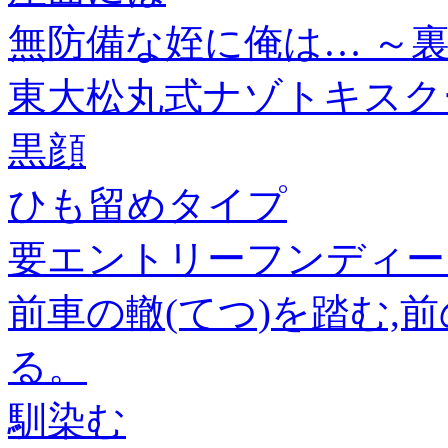
無防備な姪に俺は… ～裏
東大松丸式ナゾトキスク
黒顔
ひも留めタイプ
要エントリーフンディー
前車の轍(てつ)を踏む,
る。
馴染む