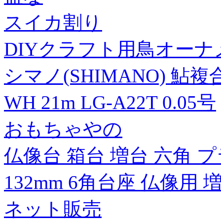
スイカ割り
DIYクラフト用鳥オーナ
シマノ(SHIMANO) 
WH 21m LG-A22T 0.05号
おもちゃやの
仏像台 箱台 増台 六角 プ
132mm 6角台座 仏像用 
ネット販売