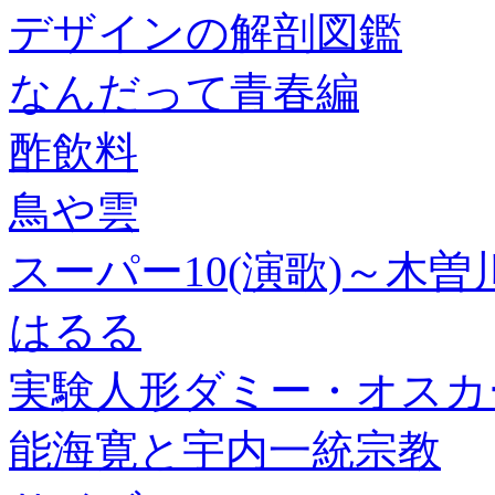
デザインの解剖図鑑
なんだって青春編
酢飲料
鳥や雲
スーパー10(演歌)～木
はるる
実験人形ダミー・オスカ
能海寛と宇内一統宗教