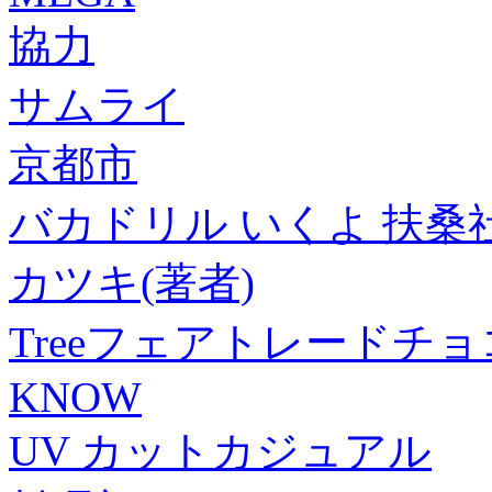
協力
サムライ
京都市
バカドリル いくよ 扶桑社
カツキ(著者)
Treeフェアトレードチ
KNOW
UV カットカジュアル