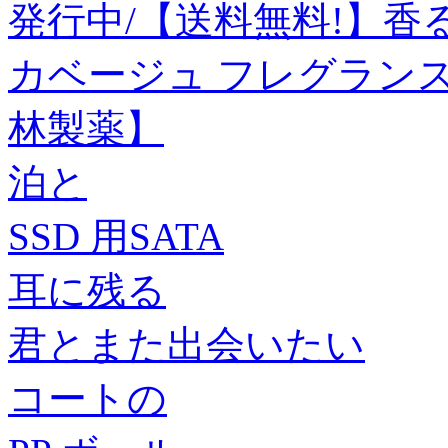
発行中/【送料無料!】香るあ
カベージュ フレグランスソ
林製薬】
泊と
SSD 用SATA
耳に残る
君とまた出会いたい
コートの