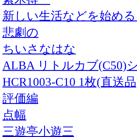
新しい生活などを始める
悲劇の
ちいさなはな
ALBA リトルカブ(C50
HCR1003-C10 1枚(直送品
評価編
点幅
三遊亭小遊三