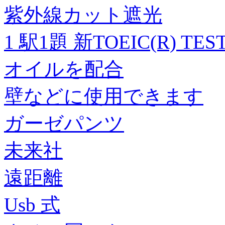
紫外線カット遮光
1 駅1題 新TOEIC(R) TE
オイルを配合
壁などに使用できます
ガーゼパンツ
未来社
遠距離
Usb 式