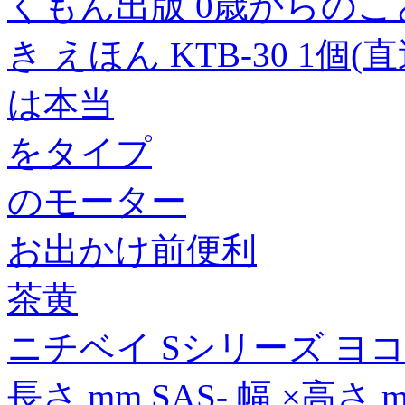
くもん出版 0歳からのこ
き えほん KTB-30 1個(
は本当
をタイプ
のモーター
お出かけ前便利
茶黄
ニチベイ Sシリーズ ヨ
長さ mm SAS- 幅 ×高さ