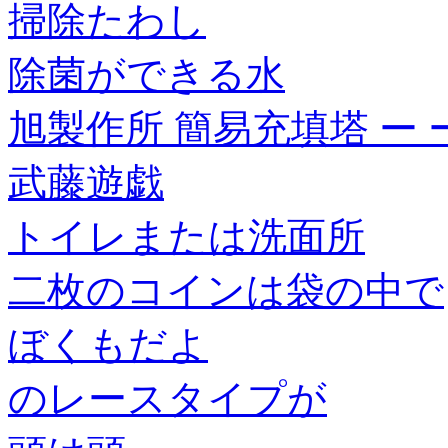
掃除たわし
除菌ができる水
旭製作所 簡易充填塔 ー ー ー L
武藤遊戯
トイレまたは洗面所
二枚のコインは袋の中で
ぼくもだよ
のレースタイプが