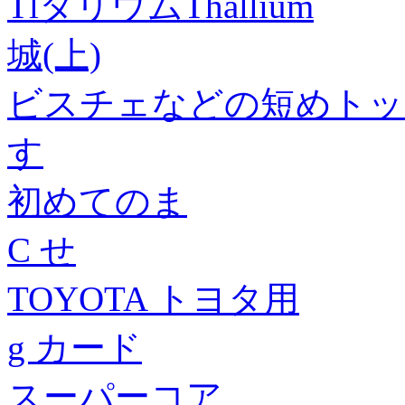
TlタリウムThallium
城(上)
ビスチェなどの短めトッ
す
初めてのま
C せ
TOYOTA トヨタ用
g カード
スーパーコア