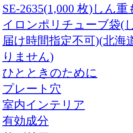
SE-2635(1,000 枚)し
イロンポリチューブ袋(し
届け時間指定不可)(北
りません)
ひとときのために
プレート穴
室内インテリア
有効成分