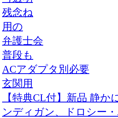
残念ね
用の
弁護士会
普段も
ACアダプタ別必要
玄関用
【特典CL付】新品 静か
ンディガン、ドロシー・パトリ