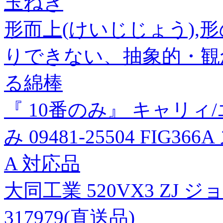
玉ねぎ
形而上(けいじじょう),
りできない、抽象的・観
る綿棒
『 10番のみ』 キャリィ/
み 09481-25504 FIG3
A 対応品
大同工業 520VX3 ZJ 
317979(直送品)