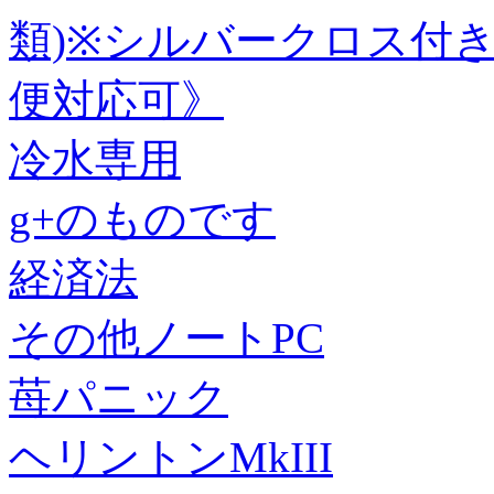
類)※シルバークロス付き
便対応可》
冷水専用
g+のものです
経済法
その他ノートPC
苺パニック
ヘリントンMkIII