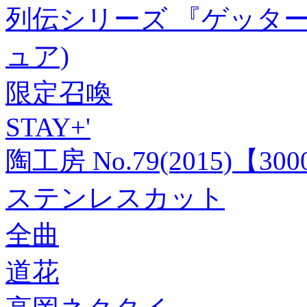
列伝シリーズ 『ゲッター
ュア)
限定召喚
STAY+'
陶工房 No.79(2015)【
ステンレスカット
全曲
道花