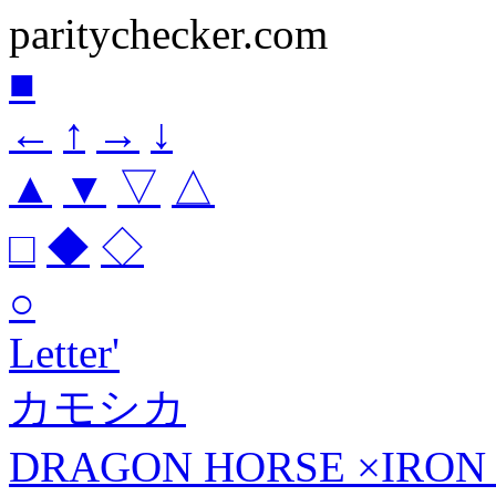
paritychecker.com
■
←
↑
→
↓
▲
▼
▽
△
□
◆
◇
○
Letter'
カモシカ
DRAGON HORSE ×IRO