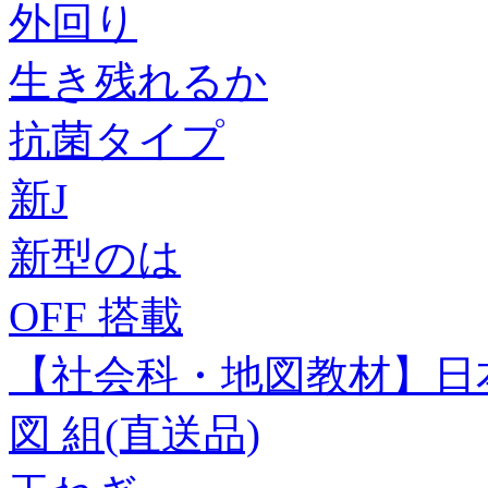
外回り
生き残れるか
抗菌タイプ
新J
新型のは
OFF 搭載
【社会科・地図教材】日
図 組(直送品)