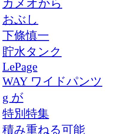
カメオから
おぶし
下條慎一
貯水タンク
LePage
WAY ワイドパンツ
g が
特別特集
積み重ねる可能