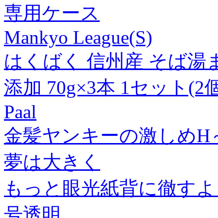
専用ケース
Mankyo League(S)
はくばく 信州産 そば湯
添加 70g×3本 1セット(2個
Paal
金髪ヤンキーの激しめH～
夢は大きく
もっと眼光紙背に徹すよ
号透明