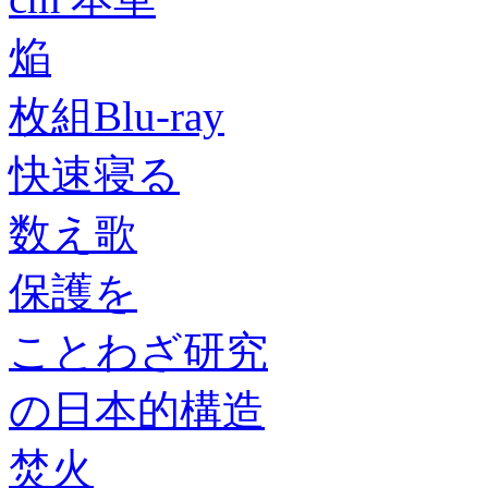
焔
枚組Blu-ray
快速寝る
数え歌
保護を
ことわざ研究
の日本的構造
焚火