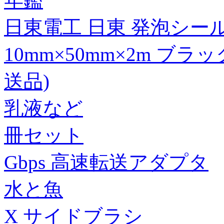
年鑑
日東電工 日東 発泡シール材
10mm×50mm×2m ブラック 
送品)
乳液など
冊セット
Gbps 高速転送アダプタ
水と魚
X サイドブラシ