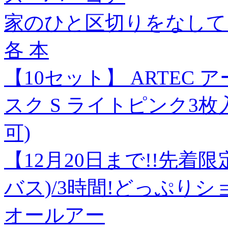
家のひと区切りをなして
各 本
【10セット】 ARTEC
スク S ライトピンク3枚入 
可)
【12月20日まで!!先着限
バス)/3時間!どっぷりシ
オールアー