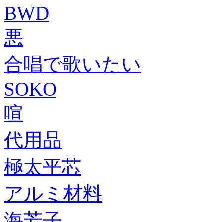
BWD
悪
合唱で歌いたい
SOKO
喧
代用品
極太平芯
アルミ材料
海芳子