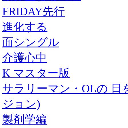
FRIDAY先行
進化する
面シングル
介護心中
K マスター版
サラリーマン・OLの 日
ジョン)
製剤学編