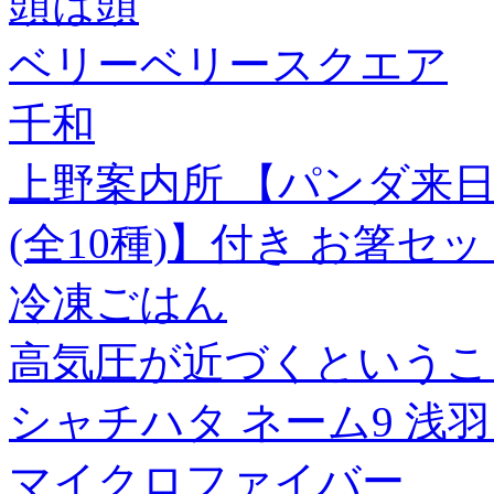
頭は頭
ベリーベリースクエア
千和
上野案内所 【パンダ来日
(全10種)】付き お箸セッ
冷凍ごはん
高気圧が近づくというこ
シャチハタ ネーム9 浅羽
マイクロファイバー