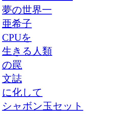
夢の世界一
亜希子
CPUを
生きる人類
の罠
文誌
に化して
シャボン玉セット