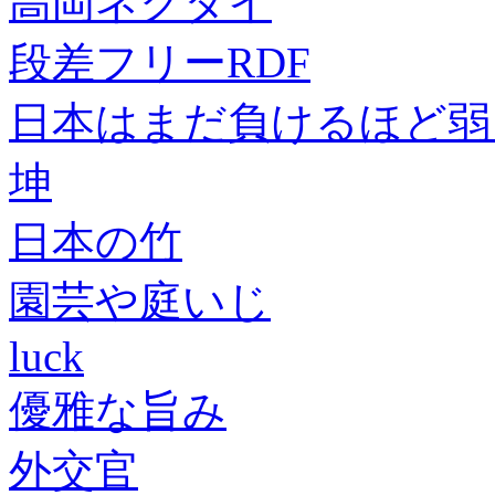
高岡ネクタイ
段差フリーRDF
日本はまだ負けるほど弱
坤
日本の竹
園芸や庭いじ
luck
優雅な旨み
外交官