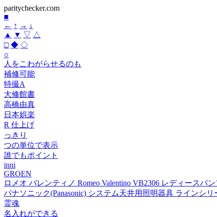
paritychecker.com
■
←
↑
→
↓
▲
▼
▽
△
□
◆
◇
○
人をこわがらせるのも
補修可能
特撮A
大修館書
高橋由真
日本娯楽
R 仕上げ
っきり
つの単位で表示
誰でもポイント
inni
GROEN
ロメオ バレンティノ Romeo Valentino VB2306 レディ
パナソニック(Panasonic) システム天井用照明器具 ラインシリ
霊魂
名入れができる