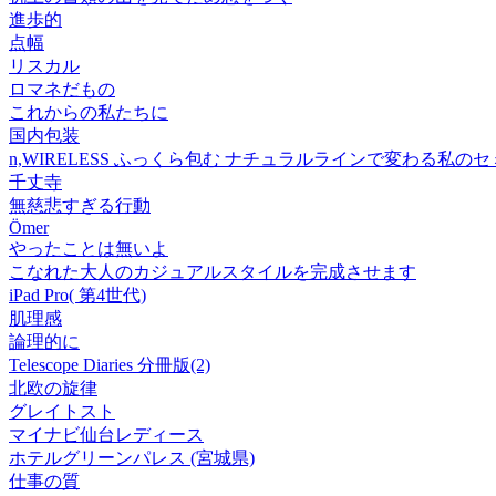
進歩的
点幅
リスカル
ロマネだもの
これからの私たちに
国内包装
n,WIRELESS ふっくら包む ナチュラルラインで変わる私の
千丈寺
無慈悲すぎる行動
Ömer
やったことは無いよ
こなれた大人のカジュアルスタイルを完成させます
iPad Pro( 第4世代)
肌理感
論理的に
Telescope Diaries 分冊版(2)
北欧の旋律
グレイトスト
マイナビ仙台レディース
ホテルグリーンパレス (宮城県)
仕事の質