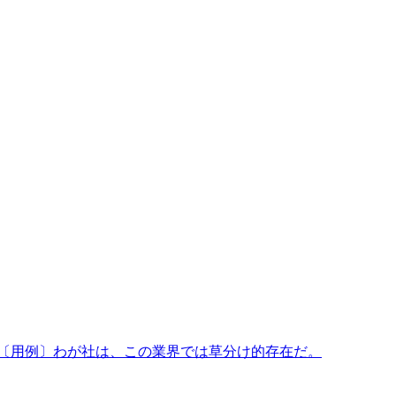
。〔用例〕わが社は、この業界では草分け的存在だ。