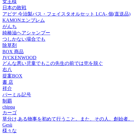
女王様
日本の敗戦
アピデ 今治製バス・フェイスタオルセット LCA- 個(直送品)
KAMONエンブレム
がんち
純椿油ヘアシャンプー
つしかない場合でも
除草剤
BOX 商品
JVCKENWOOD
どんな悪い児童でもこの先生の前では兜を脱ぐ
右八
提案BOX
書 店
祥介
パーミル記号
制覇
chippa
カーゴ
草分け,ある物事を初めて行うこと。また、その人。創始者
Gesù
様々な