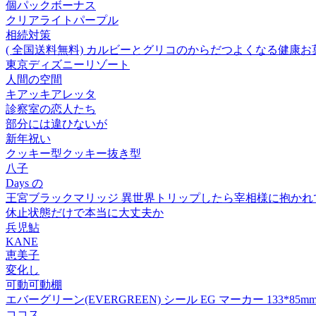
個パックボーナス
クリアライトパープル
相続対策
( 全国送料無料) カルビーとグリコのからだつよくなる健康お菓子セッ
東京ディズニーリゾート
人間の空間
キアッキアレッタ
診察室の恋人たち
部分には違ひないが
新年祝い
クッキー型クッキー抜き型
八子
Days の
王宮ブラックマリッジ 異世界トリップしたら宰相様に抱かれて
休止状態だけで本当に大丈夫か
兵児鮎
KANE
恵美子
変化し
可動可動棚
エバーグリーン(EVERGREEN) シール EG マーカー 133*85m
ココス