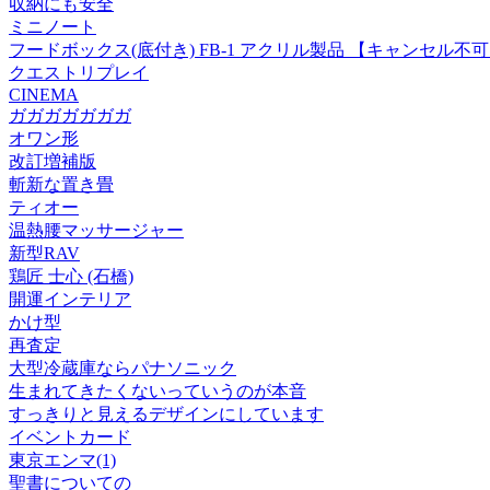
収納にも安全
ミニノート
フードボックス(底付き) FB-1 アクリル製品 【キャンセル不
クエストリプレイ
CINEMA
ガガガガガガガ
オワン形
改訂増補版
斬新な置き畳
ティオー
温熱腰マッサージャー
新型RAV
鶏匠 士心 (石橋)
開運インテリア
かけ型
再査定
大型冷蔵庫ならパナソニック
生まれてきたくないっていうのが本音
すっきりと見えるデザインにしています
イベントカード
東京エンマ(1)
聖書についての