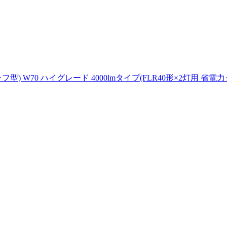
(トラフ型) W70 ハイグレード 4000lmタイプ(FLR40形×2灯用 