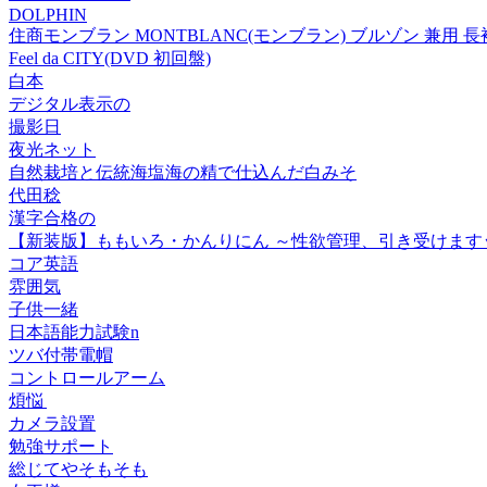
DOLPHIN
住商モンブラン MONTBLANC(モンブラン) ブルゾン 兼用 長袖 
Feel da CITY(DVD 初回盤)
白本
デジタル表示の
撮影日
夜光ネット
自然栽培と伝統海塩海の精で仕込んだ白みそ
代田稔
漢字合格の
【新装版】ももいろ・かんりにん ～性欲管理、引き受けますッ!～ 
コア英語
雰囲気
子供一緒
日本語能力試験n
ツバ付帯電帽
コントロールアーム
煩悩
カメラ設置
勉強サポート
総じてやそもそも