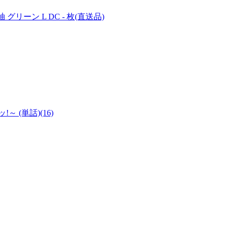
グリーン L DC - 枚(直送品)
(単話)(16)