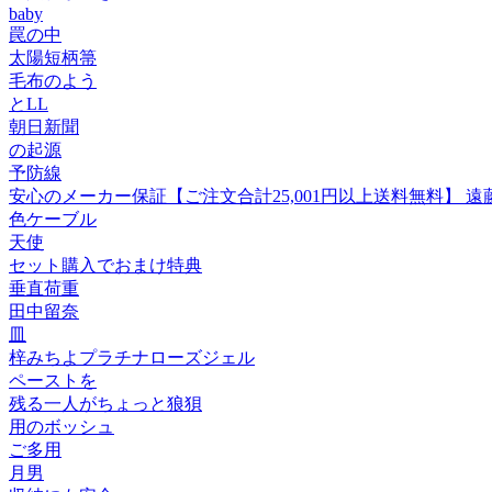
baby
罠の中
太陽短柄箒
毛布のよう
とLL
朝日新聞
の起源
予防線
安心のメーカー保証【ご注文合計25,001円以上送料無料】 遠藤照明
色ケーブル
天使
セット購入でおまけ特典
垂直荷重
田中留奈
皿
梓みちよプラチナローズジェル
ペーストを
残る一人がちょっと狼狽
用のボッシュ
ご多用
月男