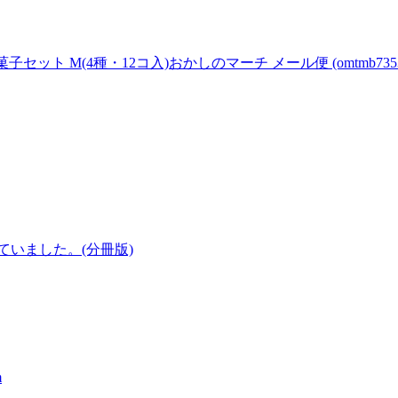
ト M(4種・12コ入)おかしのマーチ メール便 (omtmb7353
いました。(分冊版)
m