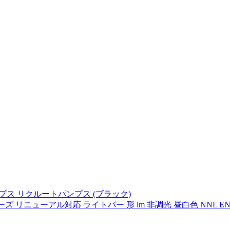
ースパンプス リクルートパンプス (ブラック)
ーズ リニューアル対応 ライトバー 形 lm 非調光 昼白色 NNL EN