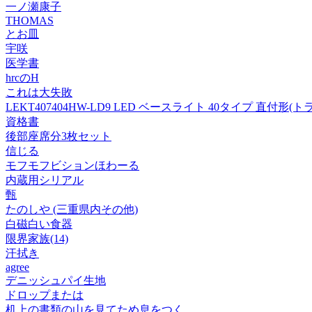
一ノ瀬康子
THOMAS
とお皿
宇咲
医学書
hrcのH
これは大失敗
LEKT407404HW-LD9 LED ベースライト 40タイプ 直付形
資格書
後部座席分3枚セット
信じる
モフモフビションほわーる
内蔵用シリアル
甄
たのしや (三重県内その他)
白磁白い食器
限界家族(14)
汗拭き
agree
デニッシュパイ生地
ドロップまたは
机上の書類の山を見てため息をつく