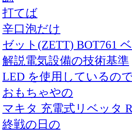
打てば
辛口泡だけ
ゼット(ZETT) BOT7
解説電気設備の技術基準
LED を使用しているの
おもちゃやの
マキタ 充電式リベッタ RV
終戦の日の