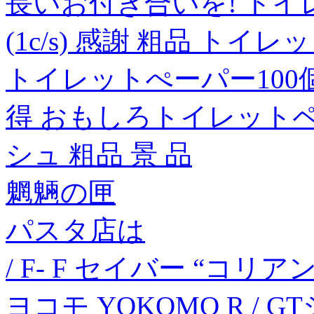
長いお付き合いを! トイ
(1c/s) 感謝 粗品 ト
トイレットぺーパー100
得 おもしろトイレットペ
シュ 粗品 景 品
魍魎の匣
パスタ店は
/ F- F セイバー “コリ
ヨコモ YOKOMO R /