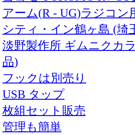
アーム(R - UG)ラジコ
シティ・イン鶴ヶ島 (埼
淡野製作所 ギムニクカラーボ
品)
フックは別売り
USB タップ
枚組セット販売
管理も簡単