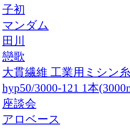
子初
マンダム
田川
戀歌
大貫繊維 工業用ミシン糸 ハ
hyp50/3000-121 1本(30
座談会
アロベース