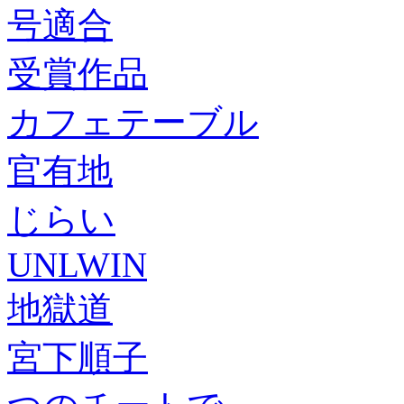
号適合
受賞作品
カフェテーブル
官有地
じらい
UNLWIN
地獄道
宮下順子