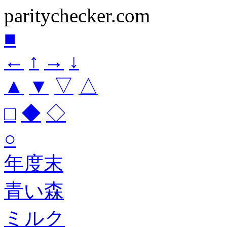
paritychecker.com
■
←
↑
→
↓
▲
▼
▽
△
□
◆
◇
○
年度末
青い森
ミルク