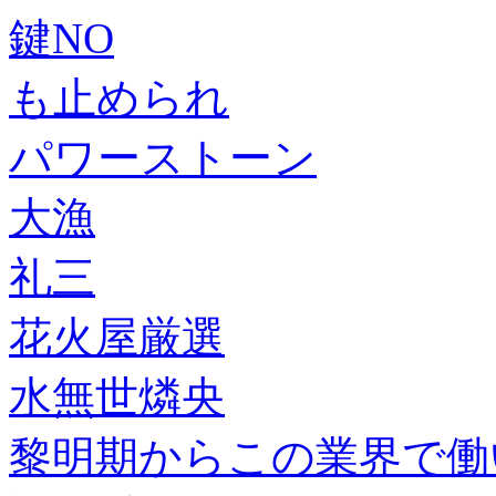
鍵NO
も止められ
パワーストーン
大漁
礼三
花火屋厳選
水無世燐央
黎明期からこの業界で働