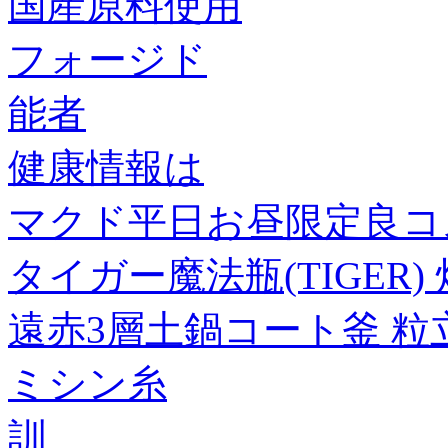
国産原料使用
フォージド
能者
健康情報は
マクド平日お昼限定良コ
タイガー魔法瓶(TIGER) 
遠赤3層土鍋コート釜 粒
ミシン糸
訓