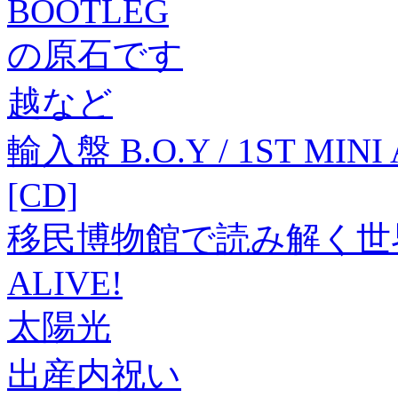
BOOTLEG
の原石です
越など
輸入盤 B.O.Y / 1ST MINI
[CD]
移民博物館で読み解く世
ALIVE!
太陽光
出産内祝い