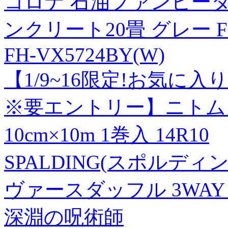
コロナ 石油ファンヒーター
ンクリート20畳 グレー FH
FH-VX5724BY(W)
【1/9~16限定!お気に
※要エントリー】ニトム
10cm×10m 1巻入 14R10
SPALDING(スポルデ
ヴァースダッフル 3WAY 
深淵の呪術師