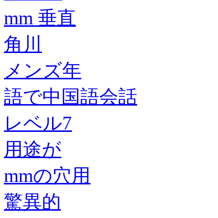
mm 垂直
角川
メンズ年
語で中国語会話
レベル7
用途が
mmの穴用
驚異的