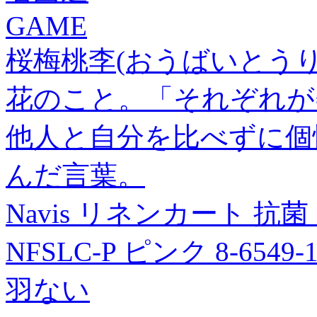
GAME
桜梅桃李(おうばいとうり
花のこと。「それぞれが
他人と自分を比べずに個
んだ言葉。
Navis リネンカート 抗菌
NFSLC-P ピンク 8-6549-1
羽ない