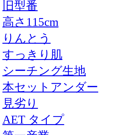
旧型番
高さ115cm
りんとう
すっきり肌
シーチング生地
本セットアンダー
見劣り
AET タイプ