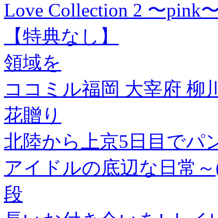
Love Collection 2 〜
【特典なし】
領域を
ココミル福岡 大宰府 柳川(
花贈り
北陸から上京5日目でパ
アイドルの底辺な日常～(
段