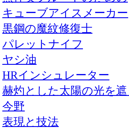
キューブアイスメーカー
黒鋼の魔紋修復士
パレットナイフ
ヤシ油
HRインシュレーター
赫灼とした太陽の光を遮
今野
表現と技法