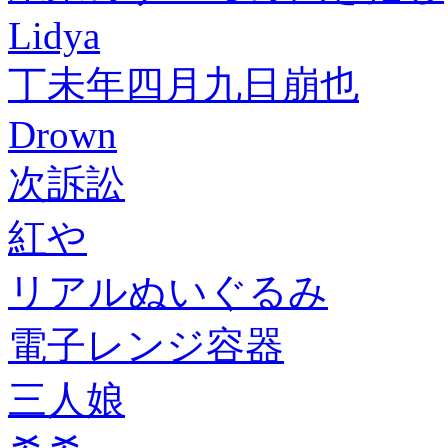
Lidya
丁未年四月九日崩也
Drown
次訴訟
紅や
リアルぬいぐるみ
電子レンジ容器
三人娘