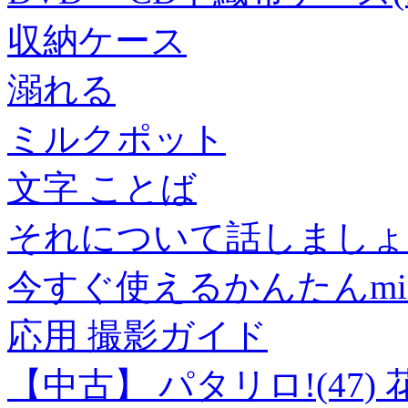
収納ケース
溺れる
ミルクポット
文字 ことば
それについて話しましょ
今すぐ使えるかんたんmini Ca
応用 撮影ガイド
【中古】 パタリロ!(47)