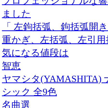
プロフェッショナルな響
ました
「 左鉤括弧、鉤括弧開
重かぎ、左括弧、左引用括
気になる値段は
智恵
ヤマシタ(YAMASHITA
シック 全9色
名曲選