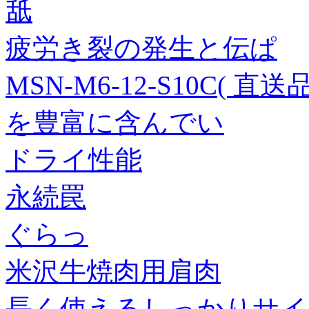
舐
疲労き裂の発生と伝ぱ
MSN-M6-12-S10C( 直送品
を豊富に含んでい
ドライ性能
永続罠
ぐらっ
米沢牛焼肉用肩肉
長く使えるしっかりサイ