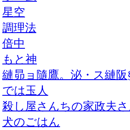
星空
調理法
倍中
もと神
縺昴ョ隨鷹。泌・ス縺阪§
では玉人
殺し屋さんちの家政夫さん
犬のごはん