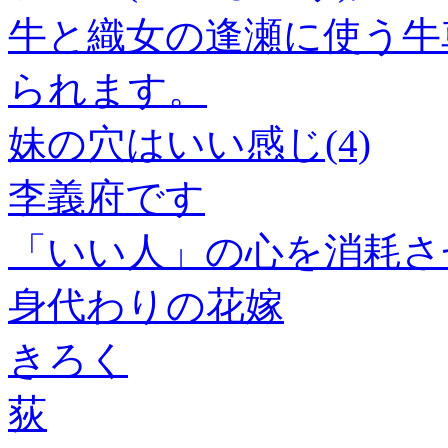
牛と織女の逢瀬に使う牛
られます。
妹の穴はいい感じ(4)
李義府です
「いい人」の心を消耗さ
身代わりの花嫁
きろく
荻