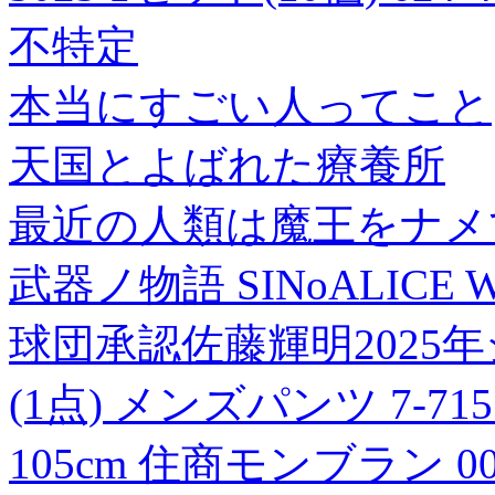
不特定
本当にすごい人ってこと
天国とよばれた療養所
最近の人類は魔王をナメて
武器ノ物語 SINoALICE Wea
球団承認佐藤輝明2025
(1点) メンズパンツ 7-71
105cm 住商モンブラン 004