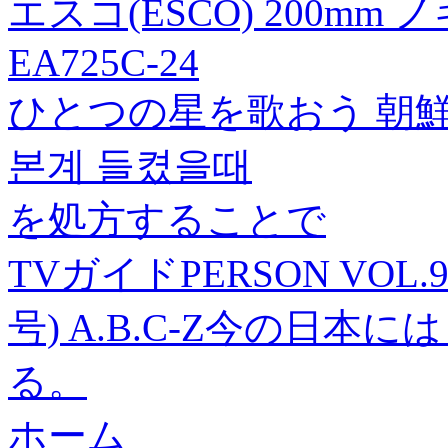
エスコ(ESCO) 200mm
EA725C-24
ひとつの星を歌おう 朝
본계 들켰을때
を処方することで
TVガイドPERSON VOL.97
号) A.B.C-Z今の日
る。
ホーム