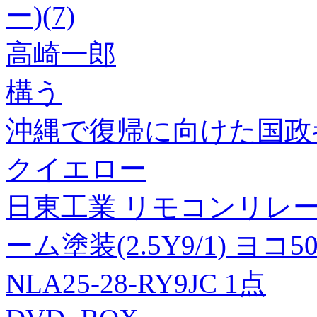
ー)(7)
高崎一郎
構う
沖縄で復帰に向けた国政
クイエロー
日東工業 リモコンリレー(
ーム塗装(2.5Y9/1) ヨコ
NLA25-28-RY9JC 1点