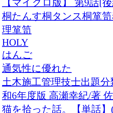
【マイクロ版】 第9話[後
桐たんす桐タンス桐箪笥
理箪笥
HOLY
はんご
通気性に優れた
土木施工管理技士出題分類
和6年度版 高瀬幸紀/著 
猫を拾った話。【単話】(4