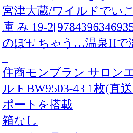
宮津大蔵/ワイルドでい
庫 み 19-2[9784396346935
のぼせちゃう…温泉Hで濡
_
住商モンブラン サロンエ
ル F BW9503-43 1枚(直
ポートを搭載
箱なし