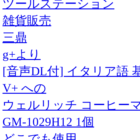
ツールステーション
雑貨販売
三鼎
g+より
[音声DL付] イタリア
V+ への
ウェルリッチ コーヒーマグ
GM-1029H12 1個
どこでも使用