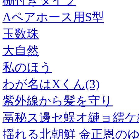
棚付きタイプ
Aペアホース用S型
玉数珠
大自然
私のほう
わが名はXくん(3)
紫外線から髪を守り
鬲秘ス邊セ蜈オ縺ョ繧ケ繝
揺れる北朝鮮 金正恩の