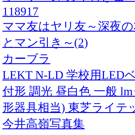
118917
ママ友はヤリ友～深夜の
とマン引き～(2)
カーブラ
LEKT N-LD 学校用L
付形 調光 昼白色 一般 lm
形器具相当) 東芝ライテ
今井高嶺写真集