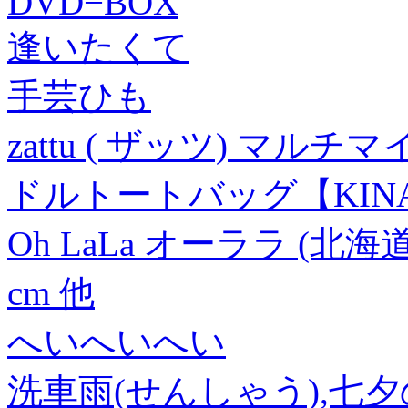
DVD−BOX
逢いたくて
手芸ひも
zattu ( ザッツ) マ
ドルトートバッグ【KIN
Oh LaLa オーララ (北
cm 他
へいへいへい
洗車雨(せんしゃう),七