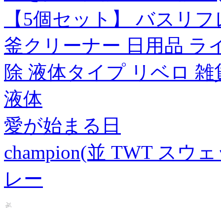
【5個セット】 バスリフ
釜クリーナー 日用品 ラ
除 液体タイプ リベロ 
液体
愛が始まる日
champion(並 TWT スウェ
レー