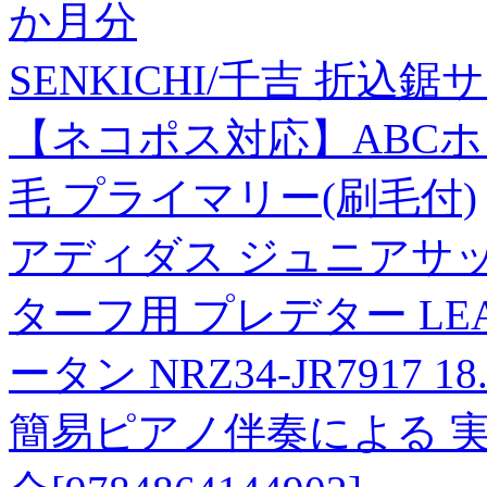
か月分
SENKICHI/千吉 折込鋸サ
【ネコポス対応】ABCホビー(
毛 プライマリー(刷毛付)
アディダス ジュニアサ
ターフ用 プレデター LE
ータン NRZ34-JR7917 
簡易ピアノ伴奏による 