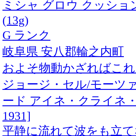
ミシャ グロウ クッション 
(13g)
G ランク
岐阜県 安八郡輪之内町
およそ物動かざればこれ
ジョージ・セル/モーツ
ード アイネ・クライネ・ナ
1931]
平静に流れて波をも立て