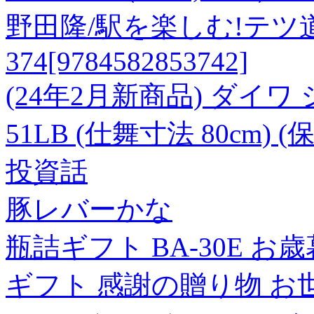
野田隆/駅を楽しむ!テツ
374[9784582853742]
(24年2月新商品) ダイ
51LB (仕舞寸法 80cm) 
投資話
豚レバーかな
瓶詰ギフト BA-30E お
ギフト 感謝の贈り物 お