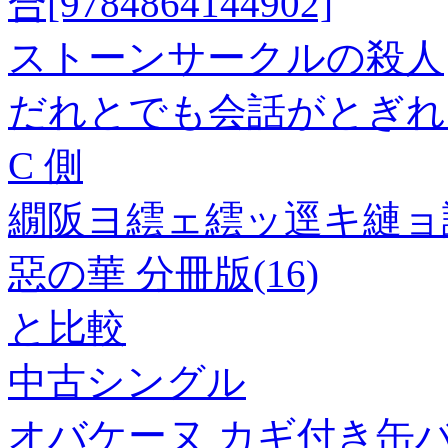
合[9784864144902]
ストーンサークルの殺人
だれとでも会話がとぎれな
C 側
繝阪ヨ繧ェ繧ッ逕キ縺ョ
惡の華 分冊版(16)
と比較
中古シングル
オバケーヌ カギ付き缶バ