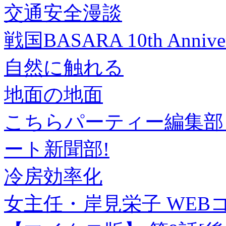
交通安全漫談
戦国BASARA 10th Anni
自然に触れる
地面の地面
こちらパーティー編集部っ
ート新聞部!
冷房効率化
女主任・岸見栄子 WE