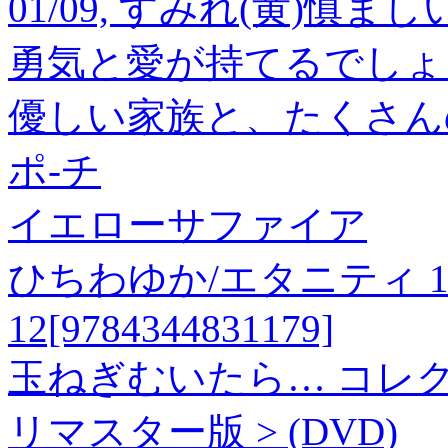
01/09, すみれ(黄)慎
勇気と愛が持てるでしょ
優しい家族と、たくさん
ポ-チ
イエローサファイア
ひちわゆか/エタニティ 1
12[9784344831179]
玉ねぎむいたら… コレクター
リマスター版 > (DVD)