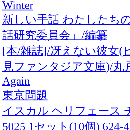
Winter
新しい手話 わたしたちの
話研究委員会」/編纂
[本/雑誌]/冴えない彼女(
見ファンタジア文庫)/丸戸
Again
東京問題
イスカル ヘリフェース チップ 
5025 1セット(10個) 624-