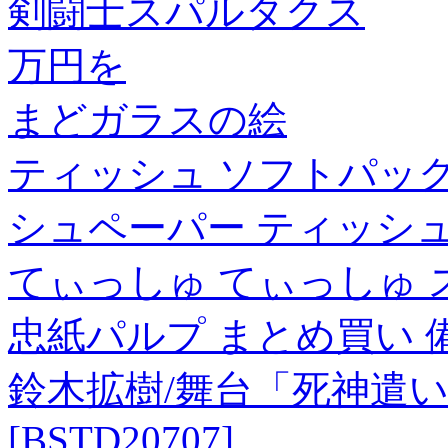
剣闘士スパルタクス
万円を
まどガラスの絵
ティッシュ ソフトパック
シュペーパー ティッシュ
てぃっしゅ てぃっしゅ スマー
忠紙パルプ まとめ買い 備蓄
鈴木拡樹/舞台「死神遣い
[BSTD20707]