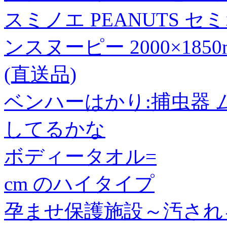
スミノエ PEANUTS 
ンスヌーピー 2000×185
(直送品)
ベンハーはかり:捕虫器 ムシ
してるかな
ボディータオル=
cm のハイタイプ
孕ませ保護施設～汚され