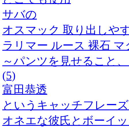
サバの
オスマック 取り出しやすい
ラリマー ルース 裸石 
～パンツを見せること、
(5)
富田恭透
というキャッチフレーズ
オネエな彼氏とボーイッ