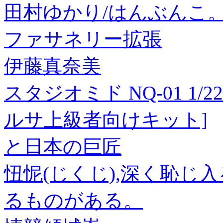
田村ゆかり/はんぶんこ。(
ファサネリー拡張
伊藤真奈美
スタジオミド NQ-01 1/2
ルサ上級者向けキット]
と日本の巨匠
忸怩(じくじ),深く恥じ
るものがある。