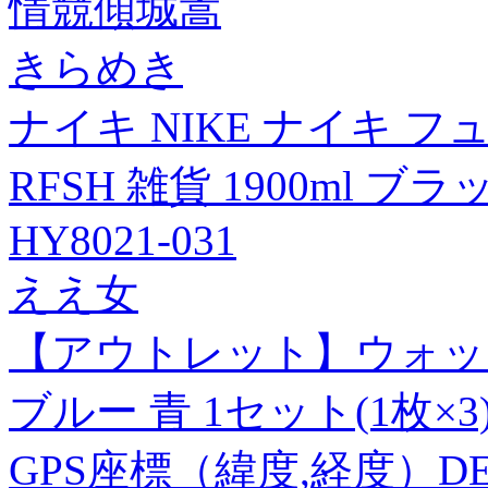
情競傾城嵩
きらめき
ナイキ NIKE ナイキ フ
RFSH 雑貨 1900ml
HY8021-031
ええ女
【アウトレット】ウォッ
ブルー 青 1セット(1枚×3
GPS座標（緯度,経度）DEG 34