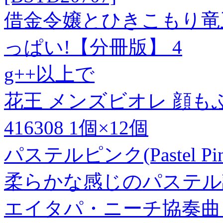
借金令嬢とひきこもり竜
っぱい!【分冊版】 4
g++以上で
花王 メンズビオレ 顔も
416308 1個×12個
パステルピンク(Pastel 
柔らかな感じのパステル
エイタパ・ニーチ協奏曲 