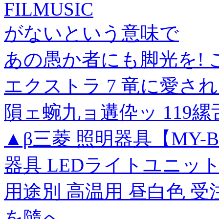
FILMUSIC
がないという意味で
あの愚か者にも脚光を! 
エクストラ 7 竜に愛さ
隕ェ蜿九ョ遘伜ッ 119
▲β三菱 照明器具【MY-B42
器具 LEDライトユニッ
用途別 高温用 昼白色 受注
を隨へ