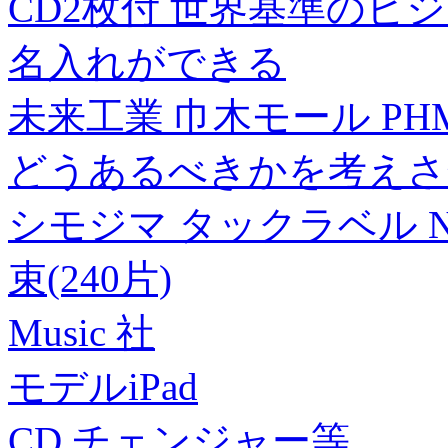
CD2枚付 世界基準のビ
名入れができる
未来工業 巾木モール PHM-
どうあるべきかを考えさ
シモジマ タックラベル No.79
束(240片)
Music 社
モデルiPad
CD チェンジャー等