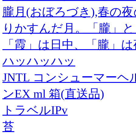
朧月(おぼろづき),春の
りかすんだ月。「朧」と
「霞」は日中、「朧」は
ハッハッハッ
JNTL コンシューマーヘ
ンEX ml 箱(直送品)
トラベルIPv
苔