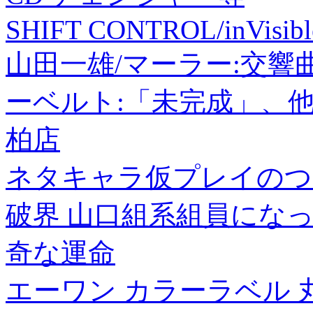
SHIFT CONTROL/inVisibl
山田一雄/マーラー:交響
ーベルト:「未完成」、他[T
柏店
ネタキャラ仮プレイのつ
破界 山口組系組員にな
奇な運命
エーワン カラーラベル 丸型 2