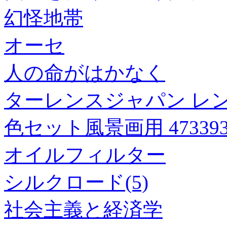
幻怪地帯
オーセ
人の命がはかなく
ターレンスジャパン レ
色セット風景画用 473393
オイルフィルター
シルクロード(5)
社会主義と経済学