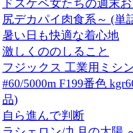
ドスケベ女たちの週末お下
尻デカパイ肉食系～ (単話)
暑い日も快適な着心地
激しくののしること
フジックス 工業用ミシ
#60/5000m F199番色 kgr
品)
自ら進んで判断
ラシェロン/九月の太陽