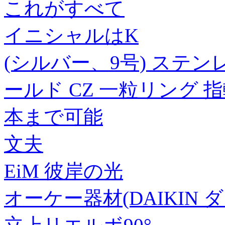
これがすべて
イニシャルはK
(シルバー、9号) ステン
ールド CZ 一粒リング 
本まで可能
文夫
EiM 彼岸の光
オーケー器材(DAIKIN ダイ