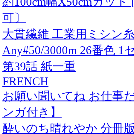
約100cm幅X50cmカット
可〕
大貫繊維 工業用ミシン糸
Any#50/3000m 26番色 
第39話 紙一重
FRENCH
お願い聞いてね お仕事
ンガ付き】
酔いのち晴れやか 分冊版(