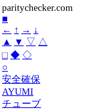
paritychecker.com
■
←
↑
→
↓
▲
▼
▽
△
□
◆
◇
○
安全確保
AYUMI
チューブ