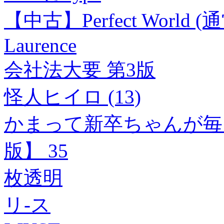
【中古】Perfect World (
Laurence
会社法大要 第3版
怪人ヒイロ (13)
かまって新卒ちゃんが毎
版】 35
枚透明
リ-ス