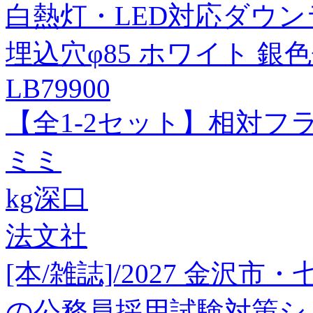
白熱灯・LED対応ダウンラ
埋込穴φ85 ホワイト 銀
LB79900
【全1-2セット】相対
ミミ
kg深口
法文社
[本/雑誌]/2027 金沢市
の公務員採用試験対策シ