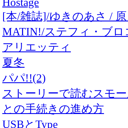
Hostage
[本/雑誌]/ゆきのあさ / 原タ
MATIN!/ステフィ・ブロ
アリエッティ
夏冬
パパ!!(2)
ストーリーで読むスモー
との手続きの進め方
USBとType