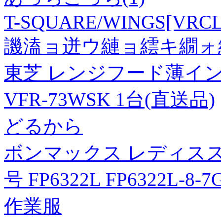
T-SQUARE/WINGS[VRCL-
譏溘ョ迸ウ縺ョ繧キ繝ォ繧
東芝 レンジフード薄インテ
VFR-73WSK 1台(直送品)
どるから
ボンマックス レディスス
号 FP6322L FP6322L-8-
作業服