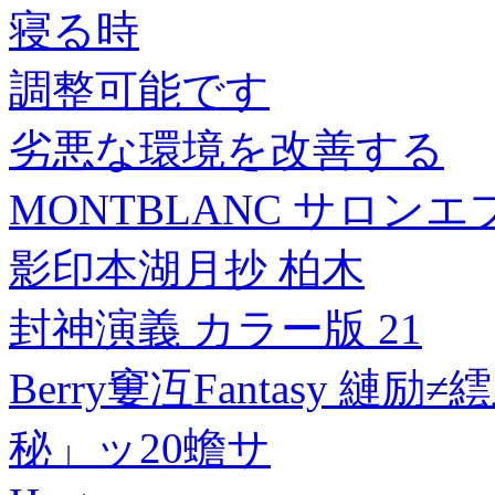
寝る時
調整可能です
劣悪な環境を改善する
MONTBLANC サロンエ
影印本湖月抄 柏木
封神演義 カラー版 21
Berry窶冱Fantasy 
秘」ッ20蟾サ