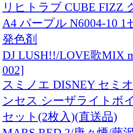
リヒトラブ CUBE FI
A4 パープル N6004-10 
発色剤
DJ LUSH!!/LOVE歌MIX mi
002]
スミノエ DISNEY セ
ンセス シーザライトボイル 
セット(2枚入)(直送品)
MARS RED 2/唐々煙/藤