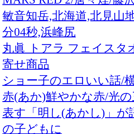
敏音知岳,北海道,北見山地,70
分04秒,浜峰尻
丸眞 トアラ フェイスタオ
寄せ商品
ショー子のエロいい話/横
赤(あか)鮮やかな赤/光
表す「明し(あかし)」が
の子どもに