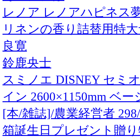
レノア レノアハピネス
リネンの香り詰替用特大
良寛
鈴鹿央士
スミノエ DISNEY セ
イン 2600×1150mm ベ
[本/雑誌]/農業経営者 2
箱誕生日プレゼント贈り