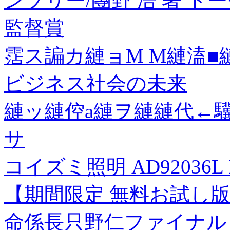
ンプリー/團野 浩 著 ド
監督賞
霑ス諞カ縺ョM M縺溘■
ビジネス社会の未来
縺ッ縺倥a縺ヲ縺縺代←驥
サ
コイズミ照明 AD92036L
【期間限定 無料お試し版 
命係長只野仁ファイナル 