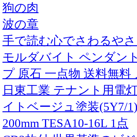
狗の肉
波の章
手で読む心でさわるやさしい点字
モルダバイト ペンダント
プ 原石 一点物 送料無料 メー
日東工業 テナント用電灯
イトベージュ塗装(5Y7/1)
200mm TESA10-16L 1点