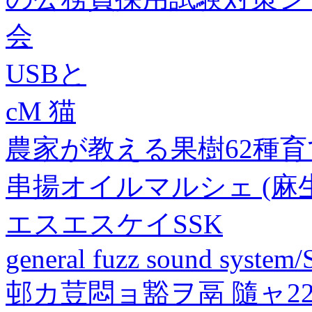
会
USBと
cM 猫
農家が教える果樹62種育
串揚オイルマルシェ (麻生
エスエスケイSSK
general fuzz sound system
邨カ荳悶ョ豁ヲ鬲 隨ャ2