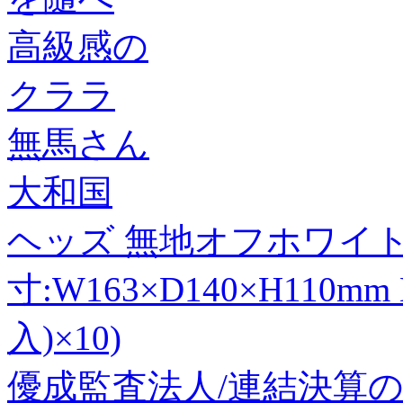
高級感の
クララ
無馬さん
大和国
ヘッズ 無地オフホワイト
寸:W163×D140×H110m
入)×10)
優成監査法人/連結決算の実務Q