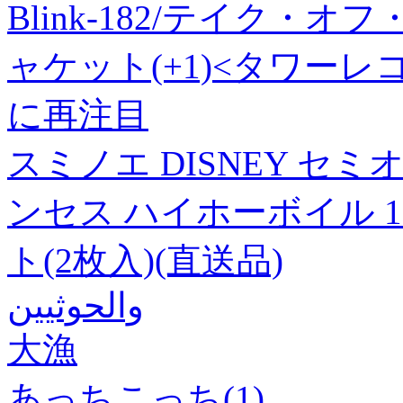
Blink-182/テイク
ャケット(+1)<タワーレコー
に再注目
スミノエ DISNEY セ
ンセス ハイホーボイル 11
ト(2枚入)(直送品)
والحوثيين
大漁
あっちこっち(1)