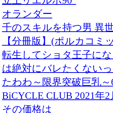
立上リエルボ90°
オランダー
千のスキルを持つ男 異
【分冊版】(ポルカコミッ
転生してショタ王子にな
は絶対にバレたくないっ 【
たわわ～限界突破巨乳～
BiCYCLE CLUB 2021年2
その価格は