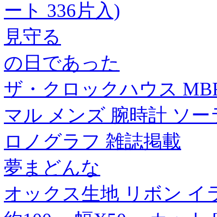
ート 336片入)
見守る
の日であった
ザ・クロックハウス MBF
マル メンズ 腕時計 ソー
ロノグラフ 雑誌掲載
夢まどんな
オックス生地 リボン イ