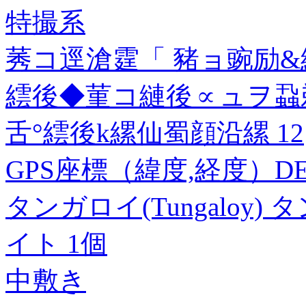
特撮系
莠コ逕滄霆「 豬ョ豌励&
繧後◆菫コ縺後∝ュヲ蝨
舌°繧後k縲仙蜀顔沿縲 12
GPS座標（緯度,経度）DEG 
タンガロイ(Tungaloy
イト 1個
中敷き