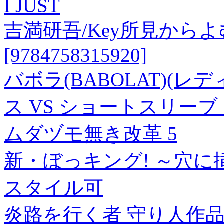
I JUST
吉満研吾/Key所見から
[9784758315920]
バボラ(BABOLAT)(
ス VS ショートスリーブ シ
ムダヅモ無き改革 5
新・ぼっキング! ～穴に
スタイル可
炎路を行く者 守り人作