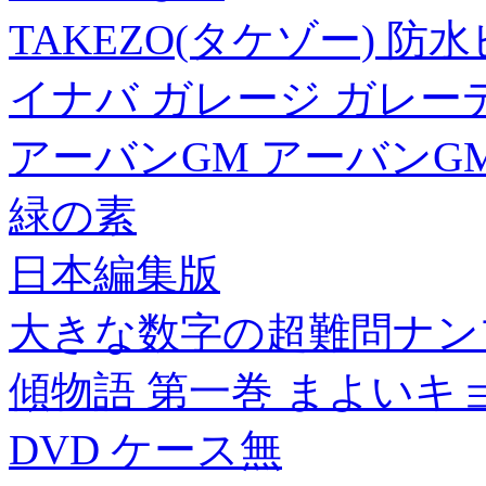
TAKEZO(タケゾー) 
イナバ ガレージ ガレーディア
アーバンGM アーバンGM A
緑の素
日本編集版
大きな数字の超難問ナン
傾物語 第一巻 まよいキ
DVD ケース無