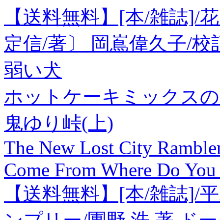
【送料無料】[本/雑誌]/花
定信/著〕 岡嶌偉久子/校
弱い犬
ホットケーキミックスの
鬼ゆり峠(上)
The New Lost City Rambler
Come From Where Do Yo
【送料無料】[本/雑誌]/