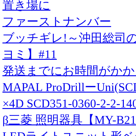
置き場に
ファーストナンバー
ブッチギレ!～沖田総司
ヨミ】#11
発送までにお時間がかか
MAPAL ProDrillーUn
×4D SCD351-0360-2-2-
β三菱 照明器具【MY-B21