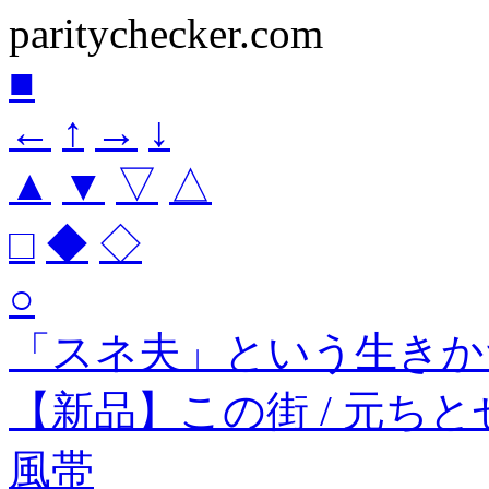
paritychecker.com
■
←
↑
→
↓
▲
▼
▽
△
□
◆
◇
○
「スネ夫」という生きか
【新品】この街 / 元ちと
風帯