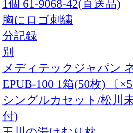
1個 61-9068-42(直送品)
胸にロゴ刺繍
分記録
別
メディテックジャパン ネ
EPUB-100 1箱(50枚) 
シングルカセット/松川未
付)
玉川の湯けむり枕