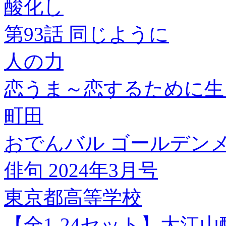
酸化し
第93話 同じように
人の力
恋うま～恋するために生ま
町田
おでんバル ゴールデンメト
俳句 2024年3月号
東京都高等学校
【全1-24セット】大江