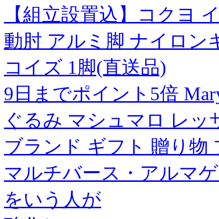
【組立設置込】コクヨ イ
動肘 アルミ脚 ナイロン
コイズ 1脚(直送品)
9日までポイント5倍 Mar
ぐるみ マシュマロ レッ
ブランド ギフト 贈り物
マルチバース・アルマゲ
をいう人が