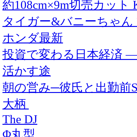
約108cm×9m切売カット KD
タイガー&バニーちゃん
ホンダ最新
投資で変わる日本経済 
活かす途
朝の営み─彼氏と出勤前S●
大柄
The DJ
Φ丸型