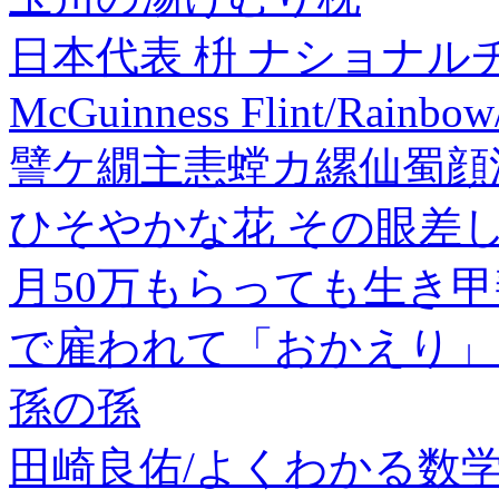
日本代表 枡 ナショナルチ
McGuinness Flint/Rainbow
譬ケ繝主恚螳カ縲仙蜀顔沿
ひそやかな花 その眼差し
月50万もらっても生き甲
で雇われて「おかえり」
孫の孫
田崎良佑/よくわかる数