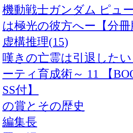
機動戦士ガンダム ピュ
は極光の彼方へー【分冊版
虚構推理(15)
嘆きの亡霊は引退したい
ーティ育成術～ 11 【B
SS付】
の賞とその歴史
編集長