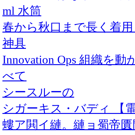
ml 水筒
春から秋口まで長く着用
神具
Innovation Ops 
べて
シースルーの
シガーキス・バディ 【
螻ア閧イ縺。縺ョ蜀帝匱