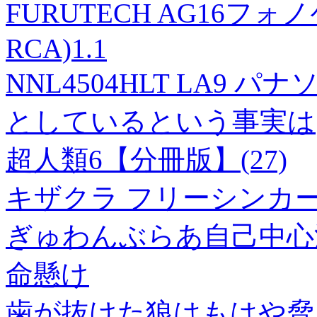
FURUTECH AG16フォ
RCA)1.1
NNL4504HLT LA9 
としているという事実は
超人類6【分冊版】(27)
キザクラ フリーシンカーBasi
ぎゅわんぶらあ自己中心派
命懸け
歯が抜けた狼はもはや脅