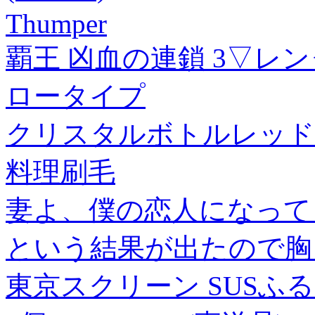
Thumper
覇王 凶血の連鎖 3▽レン
ロータイプ
クリスタルボトルレッド
料理刷毛
妻よ、僕の恋人になって
という結果が出たので胸
東京スクリーン SUSふるい75φ