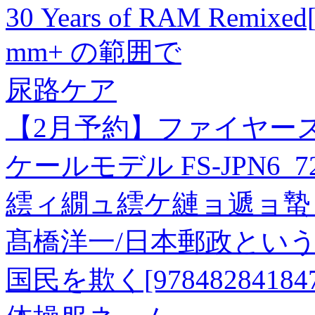
30 Years of RAM Remixe
mm+ の範囲で
尿路ケア
【2月予約】ファイヤースタ
ケールモデル FS-JPN6_7
繧ィ繝ュ繧ケ縺ョ遞ョ蟄 
髙橋洋一/日本郵政という
国民を欺く[978482841847