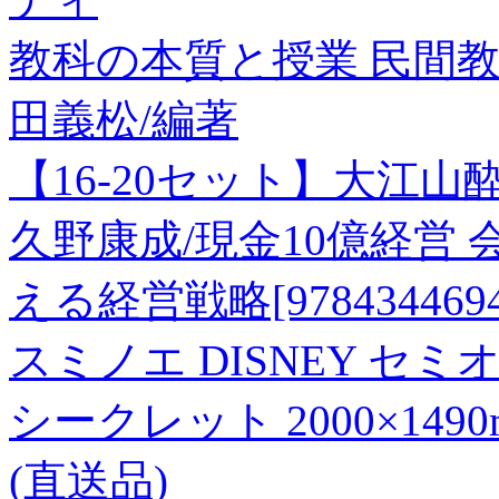
教科の本質と授業 民間
田義松/編著
【16-20セット】大江
久野康成/現金10億経営
える経営戦略[9784344694
スミノエ DISNEY セ
シークレット 2000×149
(直送品)