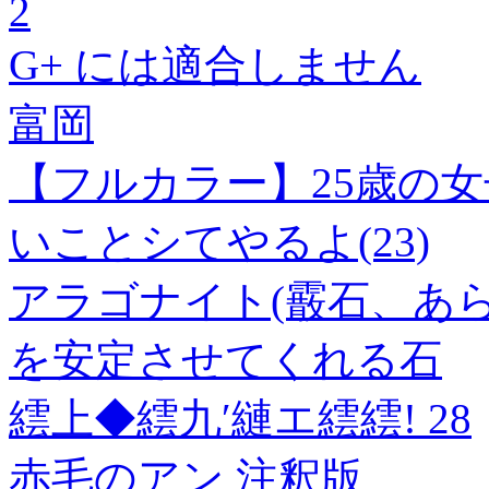
2
G+ には適合しません
富岡
【フルカラー】25歳の
いことシてやるよ(23)
アラゴナイト(霰石、あら
を安定させてくれる石
繧上◆繧九′縺エ繧繧! 28
赤毛のアン 注釈版