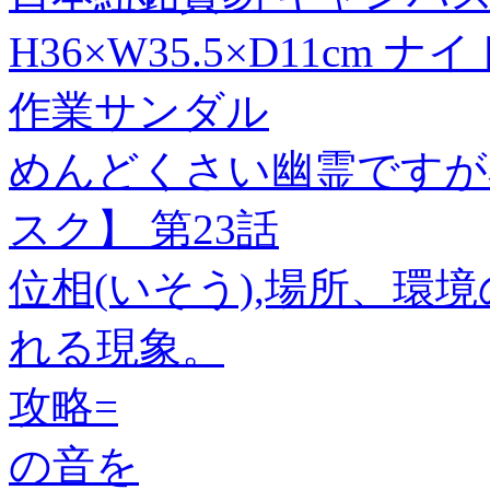
H36×W35.5×D11cm 
作業サンダル
めんどくさい幽霊ですが
スク】 第23話
位相(いそう),場所、環
れる現象。
攻略=
の音を