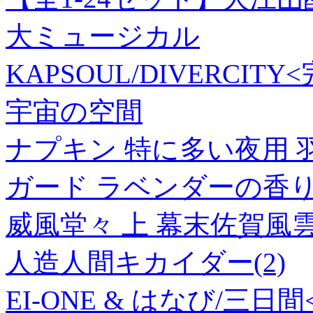
大ミュージカル
KAPSOUL/DIVERCITY
宇宙の空間
ナプキン 特に多い夜用 羽
ガード ラベンダーの香り 1
威風堂々 上 幕末佐賀風
人造人間キカイダー(2)
EI-ONE & はなび/三日間