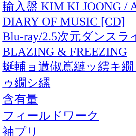
輸入盤 KIM KI JOONG / 
DIARY OF MUSIC [CD]
Blu-ray/2.5次元ダン
BLAZING & FREEZING
蜒輔ョ遘俶嶌縺ッ繧キ繝
ゥ繝シ縲
含有量
フィールドワーク
袖プリ