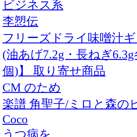
ビジネス系
李愬伝
フリーズドライ味噌汁ギ
(油あげ7.2g・長ねぎ6.3
個)】 取り寄せ商品
CM のため
楽譜 角聖子/ミロと森のピア
Coco
うつ病を