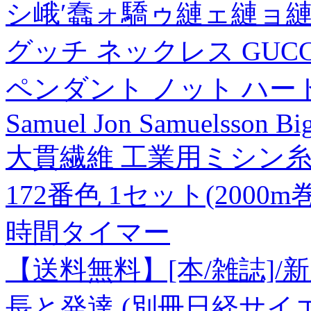
シ峨′蠢ォ驕ゥ縺ェ縺ョ縺
グッチ ネックレス GUC
ペンダント ノット ハート シル
Samuel Jon Samuelsson 
大貫繊維 工業用ミシン糸 
172番色 1セット(2000m
時間タイマー
【送料無料】[本/雑誌]/
長と発達 (別冊日経サイエ