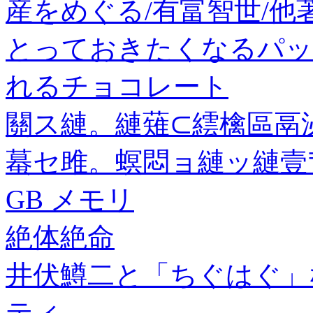
産をめぐる/有富智世/他著
とっておきたくなるパッ
れるチョコレート
關ス縺。縺薙⊂繧檎區鬲
蟇セ雎。螟悶ョ縺ッ縺壹〒
GB メモリ
絶体絶命
井伏鱒二と「ちぐはぐ」
ティ