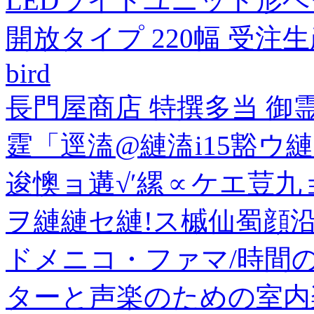
LEDライトユニット形ベー
開放タイプ 220幅 受注生
bird
長門屋商店 特撰多当 御霊前 
霆「逕溘@縺溘i15豁ウ
逡懊ョ遘√′縲∝ケエ荳九
ヲ縺縺セ縺!ス槭仙蜀顔沿縲
ドメニコ・ファマ/時間の
ターと声楽のための室内楽作