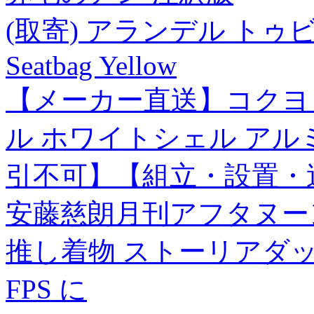
(取寄) アランデル トゥビ シ
Seatbag Yellow
【メーカー直送】コクヨ
ル ホワイトシェル アル
引不可】【組立・設置・
安藤慈朗月刊アフタヌー
推し着物 ストーリアダッ
FPS に