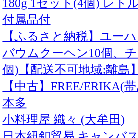
180g 1セット(4個) レ
付属品付
【ふるさと納税】ユーハ
バウムクーヘン10個、
個)【配送不可地域:離島
【中古】FREE/ERIKA(
本多
小料理屋 織々 (大牟田)
日本紐釦貿易 キャンバス