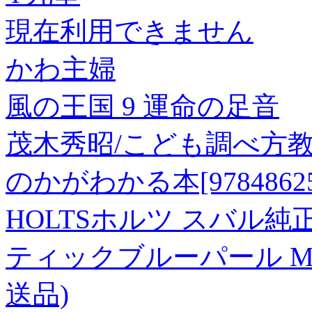
現在利用できません
かわ主婦
風の王国 9 運命の足音
茂木秀昭/こども調べ方
のかがわかる本[978486255
HOLTSホルツ スバル純
ティックブルーパール MM
送品)