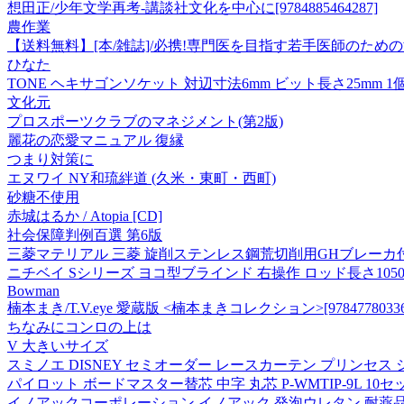
想田正/少年文学再考-講談社文化を中心に[9784885464287]
農作業
【送料無料】[本/雑誌]/必携!専門医を目指す若手医師のた
ひなた
TONE ヘキサゴンソケット 対辺寸法6mm ビット長さ25mm 1
文化元
プロスポーツクラブのマネジメント(第2版)
麗花の恋愛マニュアル 復縁
つまり対策に
エヌワイ NY和琉絆道 (久米・東町・西町)
砂糖不使用
赤城はるか / Atopia [CD]
社会保障判例百選 第6版
三菱マテリアル 三菱 旋削ステンレス鋼荒切削用GHブレーカ付インサート
ニチベイ Sシリーズ ヨコ型ブラインド 右操作 ロッド長さ1050mm S
Bowman
楠本まき/T.V.eye 愛蔵版 <楠本まきコレクション>[97847780336
ちなみにコンロの上は
V 大きいサイズ
スミノエ DISNEY セミオーダー レースカーテン プリンセス シー
パイロット ボードマスター替芯 中字 丸芯 P-WMTIP-9L 10セット
イノアックコーポレーション イノアック 発泡ウレタン 耐薬品性ろ過シー