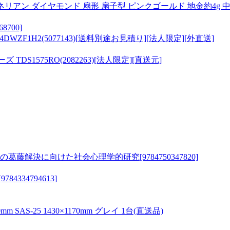
カーネリアン ダイヤモンド 扇形 扇子型 ピンクゴールド 地金約4g 
700]
WZF1H2(5077143)[送料別途お見積り][法人限定][外直送]
 TDS1575RO(2082263)[法人限定][直送元]
解決に向けた社会心理学的研究[9784750347820]
334794613]
S-25 1430×1170mm グレイ 1台(直送品)