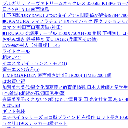
ブルガリ ディーヴァドリームネックレス 350583 K18PG 
日本の神々13 南西諸島
山下国和/DRY&WET 2つのタイプで人間関係が解決[9784478068
■OKAMURA フィノラチェア EXハイバック 座クッション C74D
コマツ 神田西口商店街 (神田)
■TRUSCO 会議用テーブル 1500X750XH700 角脚 下棚無し ローズ
お好み焼き 鉄板焼き 宴UTAGE (兵庫区その他)
LV999の村人【分冊版】 145
ライトクール
相次いで
イエスタデイ・ワンス・モア(1)
聖モエスの方舟(5)
TIME&GARDEN 表面粗さ計 (旧TR200) TIME3200 1個
はお買い得
加賀美常美代/異文化間葛藤と教育価値観 日本人教師と留学生の葛藤
[本/雑誌]/相続の石/須田秀生/著
有馬美季子/くれないの姫 はたご雪月花 四 光文社文庫 あ 67-4[9784
A はUSB
ギフト包装
ニチベイ Sシリーズ ヨコ型ブラインド 右操作 ロッド長さ1050mm SA
ワタリ119/ステッカー3種セット