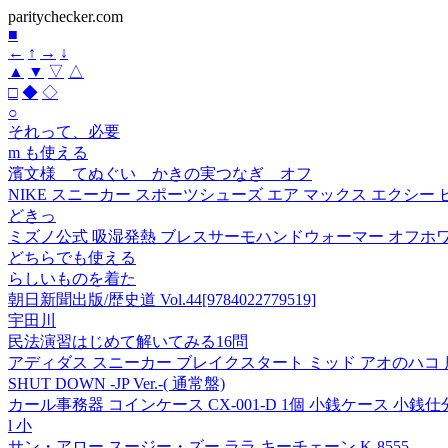
paritychecker.com
■
←
↑
→
↓
▲
▼
▽
△
□
◆
◇
○
それって、必要
m も使える
濱文様 てぬぐい かきの実つなぎ オフ
NIKE スニーカー スポーツシューズ エア マックス エクシー ピンク
どきっ
ミズノ公式 吸湿発熱 ブレスサーモハンドウォーマー オフホ
どちらでも使える
らしいものを着た
朝日新聞出版/歴史道 Vol.44[9784022779519]
宇田川
民法演習はじめて解いてみる16問
アディダス スニーカー ブレイクスタート ミッド アオのハコ 鹿野千
SHUT DOWN -JP Ver.-( 通常盤)
カール事務器 コインケース CX-001-D 1個 小銭ケース 小銭
l 小
サン・アロー スージー・ズー ララ キーチェーン K-8555