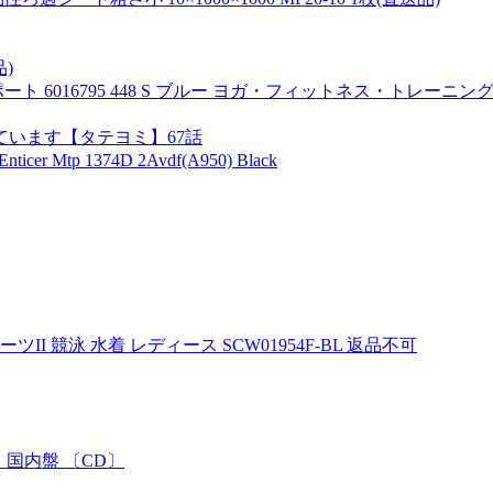
品)
6016795 448 S ブルー ヨガ・フィットネス・トレーニン
います【タテヨミ】67話
cer Mtp 1374D 2Avdf(A950) Black
 競泳 水着 レディース SCW01954F-BL 返品不可
 国内盤 〔CD〕