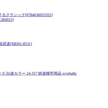
ック[9784636933352]
TGR0015]
道[MD01-8531]
波カラー 24-357 鉄道模型用品 wyeba8q