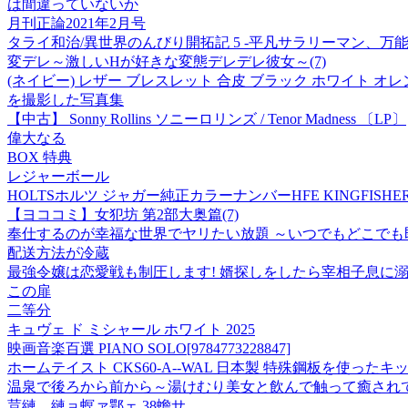
は間違っていないか
月刊正論2021年2月号
タライ和治/異世界のんびり開拓記 5 -平凡サラリーマン、万能自
変デレ～激しいHが好きな変態デレデレ彼女～(7)
(ネイビー) レザー ブレスレット 合皮 ブラック ホワイト オレンジ
を撮影した写真集
【中古】 Sonny Rollins ソニーロリンズ / Tenor Madness 〔LP〕
偉大なる
BOX 特典
レジャーボール
HOLTSホルツ ジャガー純正カラーナンバーHFE KINGFISHER 
【ヨココミ】女犯坊 第2部大奥篇(7)
奉仕するのが幸福な世界でヤリたい放題 ～いつでもどこでも即ハ
配送方法が冷蔵
最強令嬢は恋愛戦も制圧します! 婿探しをしたら宰相子息に
この扉
二等分
キュヴェ ド ミシャール ホワイト 2025
映画音楽百選 PIANO SOLO[9784773228847]
ホームテイスト CKS60-A--WAL 日本製 特殊鋼板を使ったキ
温泉で後ろから前から～湯けむり美女と飲んで触って癒されて～
荳縺、縺ョ螟ァ鄂ェ 38蟾サ