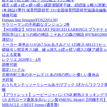
貍ォ逕サ繧エ繝ゥ繧ッ 2022蟷エ 9シ23蜿キ
縲舌ヵ繝ォ繧ォ繝ゥ繝シ縲題潔闔芽干縺。繧繧薙ョ螂ス諢溷コ
[本/雑誌]/季刊 保育問題研究 331/全国保育問題研究協議会編
補修可能
Famous Jam Sessions[FOS2205139]
サラリーマンの不死戯なダンジョン 2巻
【WEB限定】WITH HEART PIERCED EARRINGS プラチナ
岡田淳/はじまりの樹の神話 こそあどの森の物語 6[97846520061
溝切り
トーヨー 単色おりがみ7.5cm あさみどり 125枚入 68113 1セッ
繝薙ヰシ髱呈丼ス2縺、縺ョ諱九ョ繧ォ繧ソ繝ス23隧ア縲舌
による変奏
レクリエ 2026年3・4月
調整可能
固定バックル
京都寺町三条のホームズ 11 あの頃の想いと優しい夏休み
光対策
おうちモンテッソーリシールあそびブック 3才からワクワク発
轍
【アウトレット】シービージャパン C%R 耐熱スタッキングマグ BL×G
1/6 古代ローマ重装歩兵(レジン製)[MENG Model]【同梱
MIRACLE ☆BEST Songs-(通常盤)