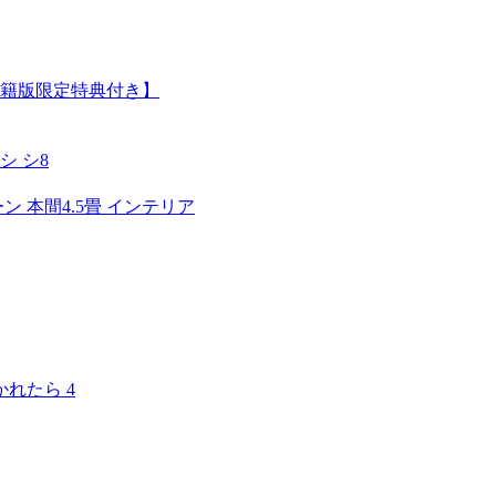
【電子書籍版限定特典付き】
 シ8
リーン 本間4.5畳 インテリア
れたら 4