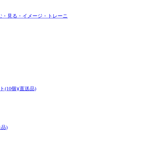
読む・見る・イメージ・トレーニ
(10個)(直送品)
品)