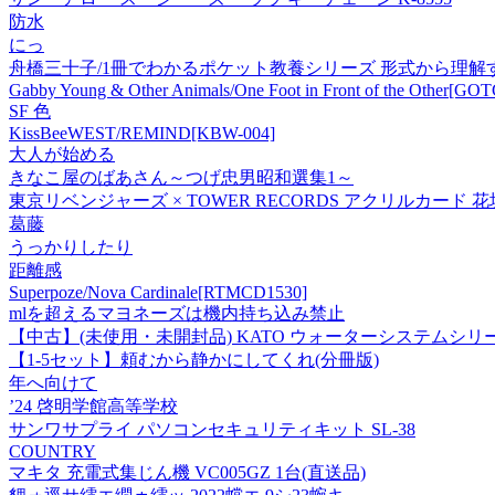
防水
にっ
舟橋三十子/1冊でわかるポケット教養シリーズ 形式から理解するクラシ
Gabby Young & Other Animals/One Foot in Front of the Other[GO
SF 色
KissBeeWEST/REMIND
[KBW-004]
大人が始める
きなこ屋のばあさん～つげ忠男昭和選集1～
東京リベンジャーズ × TOWER RECORDS アクリルカード 花垣武
葛藤
うっかりしたり
距離感
Superpoze/Nova Cardinale[RTMCD1530]
mlを超えるマヨネーズは機内持ち込み禁止
【中古】(未使用・未開封品) KATO ウォーターシステムシリーズ 白
【1-5セット】頼むから静かにしてくれ(分冊版)
年へ向けて
’24 啓明学館高等学校
サンワサプライ パソコンセキュリティキット SL-38
COUNTRY
マキタ 充電式集じん機 VC005GZ 1台(直送品)