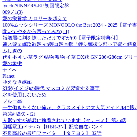
lynch./SINNERS-EP 初回限定盤
009ノ1(3)
愛の栄養学 カロリーを超えて
100%ムックシリーズ MONOQLO the Best 2024～2025
聞いてやるから言ってみな(11)
婚姻届に判を捺しただけですが(9)【電子限定特典付】
逋ス髮ェ蜿玖歓縺ィn莠コ縺ョ螟「蠖シ豌擾シ郁ゥア螢イ繧奇シ
ふしぎの
代引不可 い草ラグ 帖物 敷物 イ草 DX萩 GN 286×286cm グ
愛の象徴
ナイへ
Planet
ゆえなき嫉妬
幻影(イメジ)の時代 マスコミが製造する事実
水を使用しないため
ブルー高
一生働きたくない俺が、クラスメイトの大人気アイドルに懐か
第3話 嚆矢 - (2)
人形ですが暴君に執着されています【タテヨミ】 第25話
因幡電工(イナバ) 【HBR-3N】配管自在バンド
不良高校の最強ファイター【タテヨミ】 32話