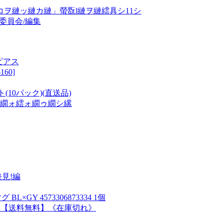
ヲ縺ッ縺カ縺」螢翫l縺ヲ縺繧具シ11シ
集委員会/編集
 ピアス
60]
ト(10パック)(直送品)
ヵ繝ォ繧ォ繝ゥ繝シ縲
見!編
Y 4573306873334 1個
不可】【送料無料】《在庫切れ》