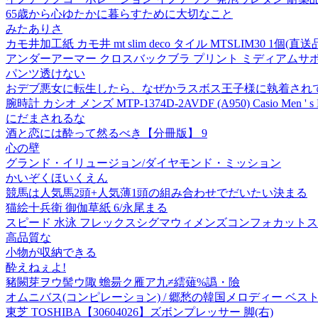
65歳から心ゆたかに暮らすために大切なこと
みたありさ
カモ井加工紙 カモ井 mt slim deco タイル MTSLIM30 1個(直送
アンダーアーマー クロスバックブラ プリント ミディアムサポート 
パンツ透けない
おデブ悪女に転生したら、なぜかラスボス王子様に執着されて
腕時計 カシオ メンズ MTP-1374D-2AVDF (A950) Casio Men ' s Enti
にだまされるな
酒と恋には酔って然るべき【分冊版】 9
心の壁
グランド・イリュージョン/ダイヤモンド・ミッション
かいぞくほいくえん
競馬は人気馬2頭+人気薄1頭の組み合わせでだいたい決まる
猫絵十兵衛 御伽草紙 6/永尾まる
スピード 水泳 フレックスシグマウィメンズコンフォカットスーツII
高品質な
小物が収納できる
酔えねぇよ!
豬闕芽ヲウ髻ウ陬 蟾昜ク雁ア九≠繧薙%譌・險
オムニバス(コンピレーション) / 郷愁の韓国メロディー ベスト
東芝 TOSHIBA【30604026】ズボンプレッサー 脚(右)