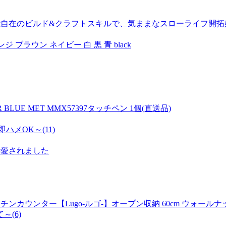
在のビルド&クラフトスキルで、気ままなスローライフ開拓始めます!-[
 ブラウン ネイビー 白 黒 青 black
BLUE MET MMX57397タッチペン 1個(直送品)
メOK～(11)
溺愛されました
ッチンカウンター【Lugo-ルゴ-】オープン収納 60cm ウォールナ
(6)