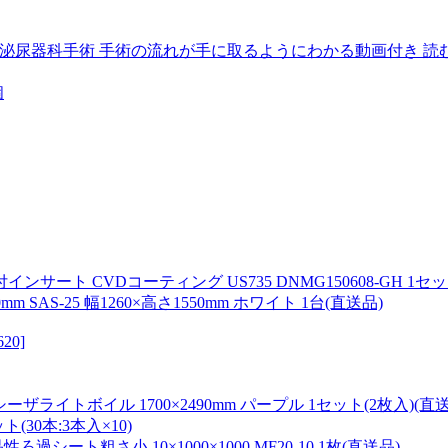
めの泌尿器科手術 手術の流れが手に取るようにわかる動画付き 
個
 CVDコーティング US735 DNMG150608-GH 1セット
AS-25 幅1260×高さ1550mm ホワイト 1台(直送品)
20]
ザライトボイル 1700×2490mm パープル 1セット(2枚入)(直送
(30本:3本入×10)
ト粗さ小 10×1000×1000 MF20-10 1枚(直送品)