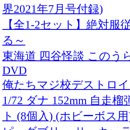
界2021年7月号付録)
【全1-2セット】絶対
る～
東海道 四谷怪談 この
DVD
俺たちマジ校デストロイ【
1/72 ダナ 152mm 自走榴
ト (8個入) (ホビーボス