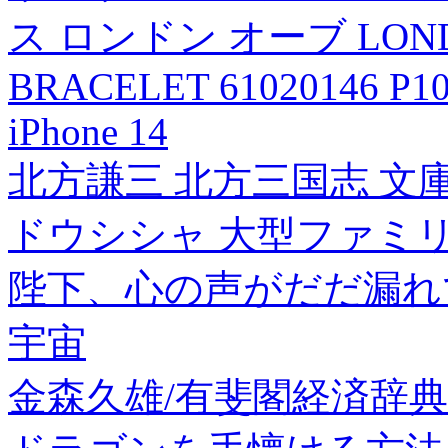
ス ロンドン オーブ LONDO
BRACELET 61020146 P1
iPhone 14
北方謙三 北方三国志 文庫
ドウシシャ 大型ファミリー
陛下、心の声がだだ漏れで
宇宙
金森久雄/有斐閣経済辞典 第5版