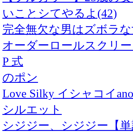
いことシてやるよ(42)
完全無欠な男はズボラな
オーダーロールスクリー
P 式
のポン
Love Silky イシャコイanoth
シルエット
シジジー、シジジー【単話