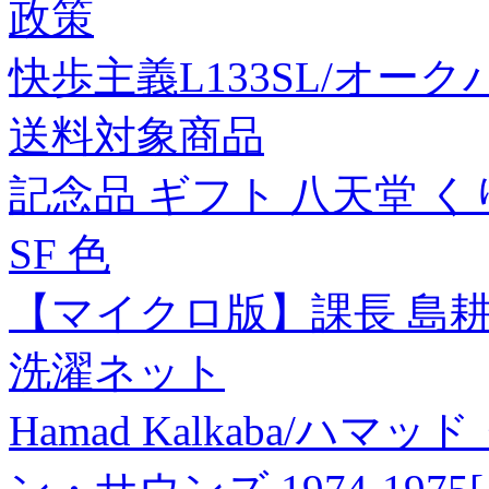
政策
快歩主義L133SL/オークパ
送料対象商品
記念品 ギフト 八天堂 
SF 色
【マイクロ版】課長 島耕作
洗濯ネット
Hamad Kalkaba/