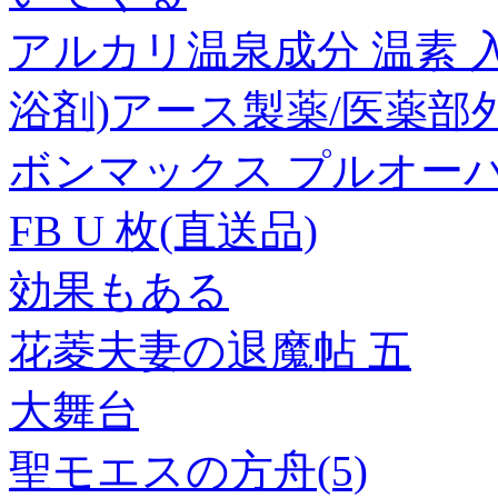
アルカリ温泉成分 温素 入
浴剤)アース製薬/医薬部
ボンマックス プルオーバ
FB U 枚(直送品)
効果もある
花菱夫妻の退魔帖 五
大舞台
聖モエスの方舟(5)