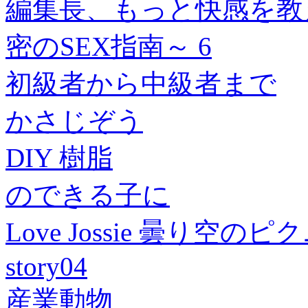
編集長、もっと快感を教
密のSEX指南～ 6
初級者から中級者まで
かさじぞう
DIY 樹脂
のできる子に
Love Jossie 曇り
story04
産業動物