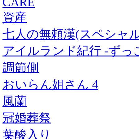
CARE
資産
七人の無頼漢(スペシャル・プラ
アイルランド紀行 -ずっ
調節側
おいらん姐さん 4
風蘭
冠婚葬祭
葉酸入り