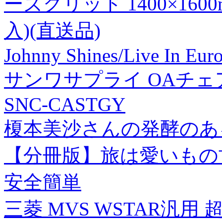
ーズグリッド 1400×160
入)(直送品)
Johnny Shines/Live In Eur
サンワサプライ OAチ
SNC-CASTGY
榎本美沙さんの発酵のあ
【分冊版】旅は愛いもの甘
安全簡単
三菱 MVS WSTAR汎用