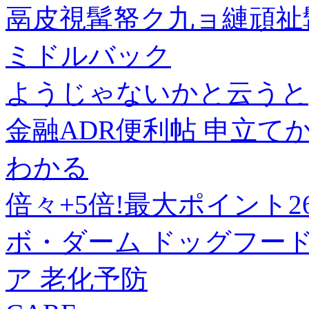
鬲皮視髯帑ク九ョ縺頑祉髯
ミドルバック
ようじゃないかと云うと
金融ADR便利帖 申立
わかる
倍々+5倍!最大ポイント26
ボ・ダーム ドッグフード シ
ア 老化予防