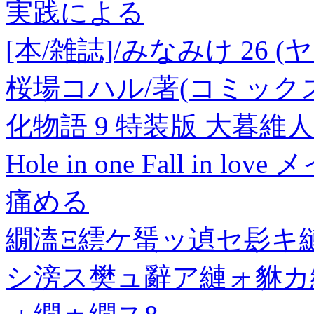
実践による
[本/雑誌]/みなみけ 26
桜場コハル/著(コミック
化物語 9 特装版 大暮維人
Hole in one Fall in love
痛める
繝溘Ξ繧ケ蜑ッ遉セ髟キ
シ滂ス樊ュ辭ア縺ォ貅カ