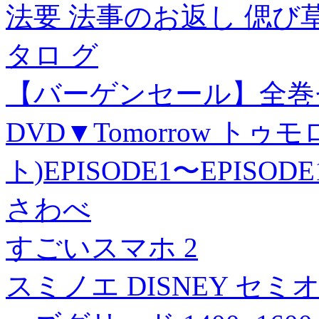
法要 法事のお返し 偲び
タロ グ
【バーゲンセール】全巻
DVD▼Tomorrow ト
ト)EPISODE1〜EPISO
さわべ
すごいスマホ 2
スミノエ DISNEY セ