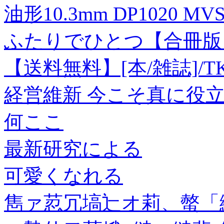
油形10.3mm DP1020 MV
ふたりでひとつ【合冊版】 
【送料無料】[本/雑誌]
経営維新 今こそ真に役立
何ここ
最新研究による
可愛くなれる
雋ァ荵冗塙辷オ莉、螫「