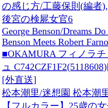
の感じ方/工藤保則(編者),
後宮の検屍女官6
George Benson/Dreams Do
Benson Meets Robert Farn
■OKAMURA フィノラ
ュ C742CZF1F2(5118
[外直送]
松本潮里/迷想園 松本潮里画集[
【フルカラー】25歳の