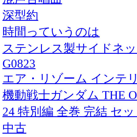
深型約
時間っていうのは
ステンレス製サイドネット 2
G0823
エア・リゾーム インテ
機動戦士ガンダム THE ORI
24 特別編 全巻 完結 
中古