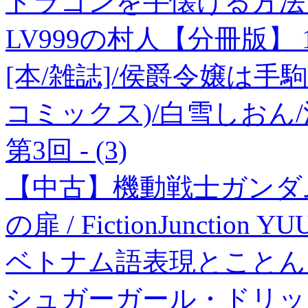
ドラゴンを手懐ける方法
LV999の村人【分冊版】 1
[本/雑誌]/侯爵令嬢は手
コミックス)/白雪しおん/
第3回 - (3)
【中古】機動戦士ガンダム S
の扉 / FictionJunction
ベトナム語表現とことん
シュガーガール・ドリップ 