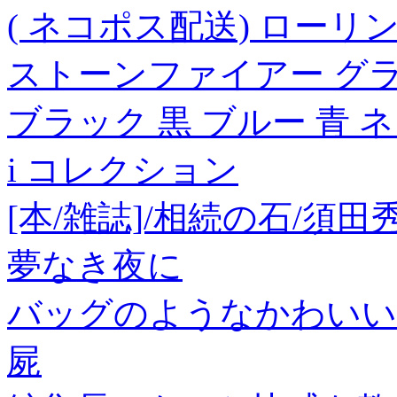
( ネコポス配送) ローリ
ストーンファイアー グラブ袋 
ブラック 黒 ブルー 青 
i コレクション
[本/雑誌]/相続の石/須田
夢なき夜に
バッグのようなかわいい
屍