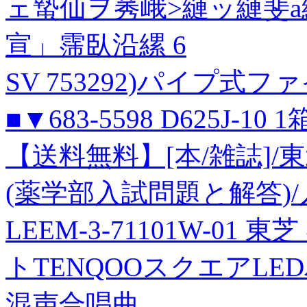
ェ蟄仙ヲ莠峨>縺ッ縺斐a
宣」霈臥沿縲 6
SV 753292)パイプ式ファ
■▼683-5598 D625J-10 1
【送料無料】[本/雑誌]/東
(薬学部入試問題と解答)
LEEM-3-71101W-01
トTENQOOスクエアLE
混声合唱曲