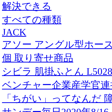
解決できる
すべての種類
JACK
アソー アングル型ホースニップ
個 取り寄せ商品
シビラ 肌掛ふとん L5028
ベンチャー企業産学官連
「ちがい」ってなんだ 
サンデー毎日2020年8/1