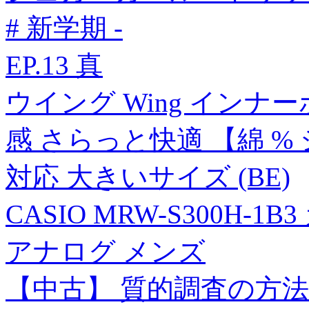
# 新学期 -
EP.13 真
ウイング Wing インナー
感 さらっと快適 【綿 %
対応 大きいサイズ (BE)
CASIO MRW-S300H-
アナログ メンズ
【中古】 質的調査の方法