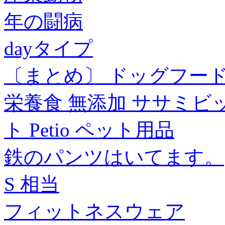
年の闘病
dayタイプ
〔まとめ〕 ドッグフード
栄養食 無添加 ササミビッツ
ト Petio ペット用品
鉄のパンツはいてます。
S 相当
フィットネスウェア