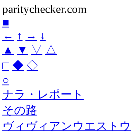
paritychecker.com
■
←
↑
→
↓
▲
▼
▽
△
□
◆
◇
○
ナラ・レポート
その路
ヴィヴィアンウエストウ