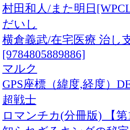
村田和人/また明日[WPCL-1
だいし
横倉義武/在宅医療 治
[9784805889886]
マルク
GPS座標（緯度,経度）DEG 3
超戦士
ロマンチカ(分冊版) 【第