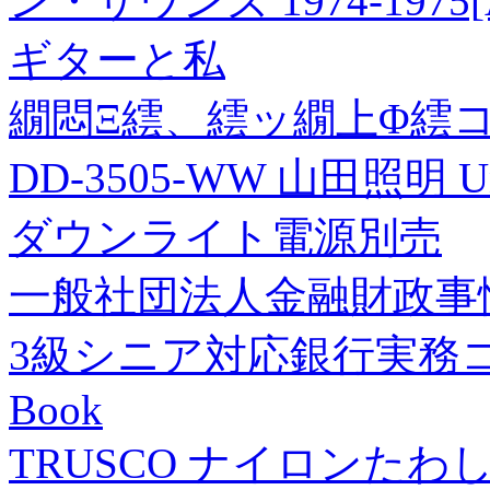
ン・サウンズ 1974-1975[A
ギターと私
繝悶Ξ繧、繧ッ繝上Φ繧コ
DD-3505-WW 山田照明 
ダウンライト電源別売
一般社団法人金融財政事
3級シニア対応銀行実務コ
Book
TRUSCO ナイロンたわ