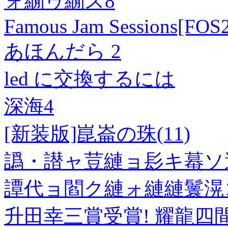
ォ繝ゥ繝ス8
Famous Jam Sessions[FOS
あほんだら 2
led に交換するには
深海4
[新装版]崑崙の珠(11)
譌・譛ャ荳縺ョ髟キ蟇ソ
譚代ョ閻ク縺ォ縺縺鬟滉
升田幸三賞受賞! 耀龍四