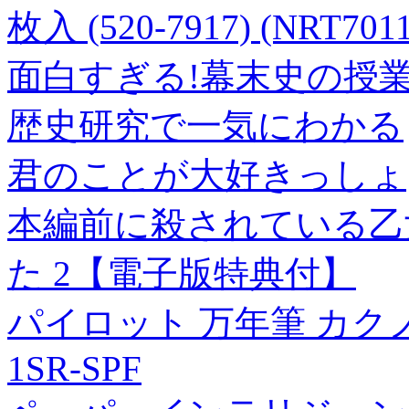
枚入 (520-7917) (NRT7011
面白すぎる!幕末史の授
歴史研究で一気にわかる
君のことが大好きっしょ
本編前に殺されている乙
た 2【電子版特典付】
パイロット 万年筆 カクノ
1SR-SPF