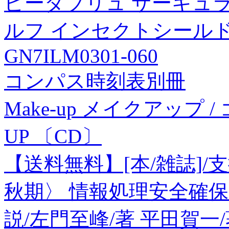
ピーダブリュ サーキュラス(
ルフ インセクトシールド 
GN7ILM0301-060
コンパス時刻表別冊
Make-up メイクアップ 
UP 〔CD〕
【送料無料】[本/雑誌]/
秋期〉 情報処理安全確
説/左門至峰/著 平田賀一/