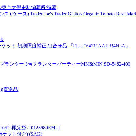
4/東京大學史料編纂所/編纂
der Joe's Trader Giatto's Organic Tomato Basil Marinara
法
1 ブラケット 初期照度補正 組合せ品 『ELLFV4711AAHJ34N3A』
プランター 3号プランターパーティーMM&MIN SD-5462-400
)(直送品)
 A Racket!'<限定盤>[0128989EMU]
ット付き) (SAK)