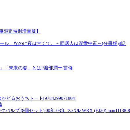
籍限定特別増量版】
mi クール、なのに夜は甘くて。～同居人は溺愛中毒～(分冊版)4話
」「未来の姿」とは!/渡部潤一/監修
おうちトート[9784299071804]
修
ルブ (8個セット) 00年-03年 スバル WRX (EJ20) man11138-8