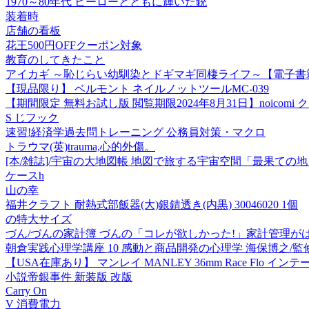
1970～80年代 ヒーローとともに輝いた銃
装着時
店舗の看板
花王500円OFFクーポン対象
教育のしてきたこと
アイカギ ～恥じらい幼馴染とドギマギ同棲ライフ～【電子書
【現品限り】 ベルモント ネイルノットツールMC-039
【期間限定 無料お試し版 閲覧期限2024年8月31日】noico
S じフック
速習!経済学過去問トレーニング 公務員対策・マクロ
トラウマ(英)trauma,心的外傷。
[本/雑誌]/宇宙の大地図帳 地図で旅する宇宙空間「最果ての地
ケースh
山の幸
福井クラフト 耐熱式部飯器(大)銀錆透き(内黒) 30046020 1個
の特大サイズ
づん/づんの家計簿 づんの「コレが欲しかった!」家計管理がはかどる
朝倉実践心理学講座 10 感動と商品開発の心理学 海保博之/監
【USA在庫あり】 マンレイ MANLEY 36mm Race Flo インテークバ
小説帝銀事件 新装版 改版
Carry On
V 消費電力