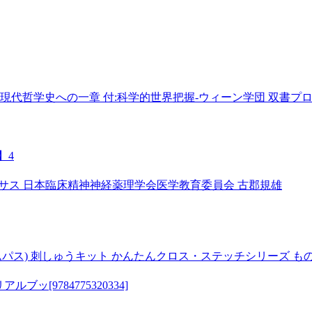
史への一章 付:科学的世界把握-ウィーン学団 双書プロブレーマタ 2
】4
サス 日本臨床精神神経薬理学会医学教育委員会 古郡規雄
s(オリムパス) 刺しゅうキット かんたんクロス・ステッチシリーズ 
[9784775320334]