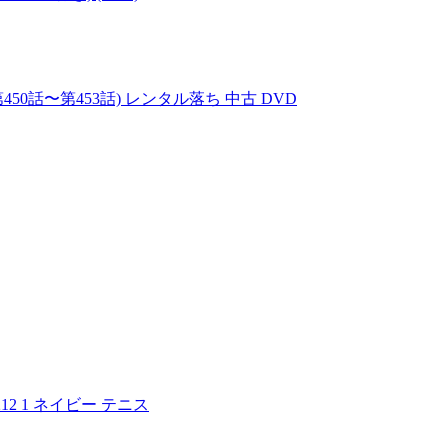
第450話〜第453話) レンタル落ち 中古 DVD
12 1 ネイビー テニス