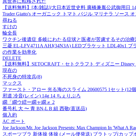
異世界に転移された
【送料無料】[本/雑誌]/大日本近世史料 廣橋兼胤公武御用日 1
Trader Giatto's オーガニック トマト バジル マリナラ ソース オンス ( ケース) Tra
尋ねる
すけの
輪全長
ワクチン後遺症 多岐にわたる症状と医者が苦慮するその治療
三菱 EL-LFV4711A AHJ(34N3A) LEDブラケット LDL40x
の作業を効率化
DELETE
【送料無料】SETOCRAFT・セトクラフト ディズニー Disney 
現在の
不死身の特攻兵(8)
マックス
ファースト・アロー 光る海のスライム 20600575 1セット(12個
邪道 冷音(レイン) 14g 14 ちぇりぶろ
繝「繝ウ繧ー繝ャ繝ォ 2
番号札 大 〜 青 BN-L B 組 西敬(直送品)
個入約
AC ポート
Joe Jackson/Mr. Joe Jackson Presents: Max Champion In 'What
スポーツブラ 新体操 体操 (メール便発送) ブラトップ(カップポケ