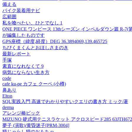
備える
バイク装着用ナビ
広範囲
私を喰べたい、ひとでなし 1
ONE PIECE ワンピース 13thシーズン インペルダウン篇 R-7(
が編集したものです
GPS座標（緯度,経度）DEG 36.3894069,139.465725
ちびくまくんとおほしさまのき
最新レポート
手塚
素直になれなくて 9
病気にならない生き方
code
cafe ku-pe カフェ クーペ (小樽)
鼻あり
Elton
SQL実践入門 高速でわかりやすいクエリの書き方 ミック/著
derma
アレンジ椿ピック
MIZUNO 硬式用テニスラケット アクロスピード285 63JTH672
夢子 (演歌)/黄昏迷子[PRM-3004]
猫じゃらし猫のおもちゃ