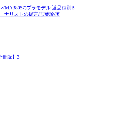
バン(MA38057)プラモデル 返品種別B
ーナリストの提言/志葉玲/著
分冊版】3