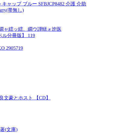
プ ブルー SFBJCP8482 介護 介助
 Barry(帯無し)
繝ャ繧ッ繧、繝ウ譁蠎ォ迚医
分冊版】 119
2905719
/不良文豪とホスト 【CD】
著(文庫)