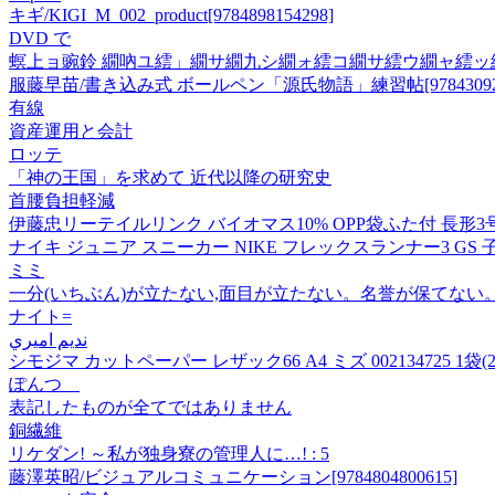
キギ/KIGI_M_002_product[9784898154298]
DVD で
螟上ョ豌鈴 繝吶ユ繧」繝サ繝九シ繝ォ繧コ繝サ繧ウ繝ャ繧
服藤早苗/書き込み式 ボールペン「源氏物語」練習帖[978430929
有線
資産運用と会計
ロッテ
「神の王国」を求めて 近代以降の研究史
首腰負担軽減
伊藤忠リーテイルリンク バイオマス10% OPP袋ふた付 長形3号封
ナイキ ジュニア スニーカー NIKE フレックスランナー3 GS 子供
ミミ
一分(いちぶん)が立たない,面目が立たない。名誉が保てな
ナイト=
نديم اميري
シモジマ カットペーパー レザック66 A4 ミズ 002134725 1袋(2
ぽんつゝ
表記したものが全てではありません
銅繊維
リケダン! ～私が独身寮の管理人に…! : 5
藤澤英昭/ビジュアルコミュニケーション[9784804800615]