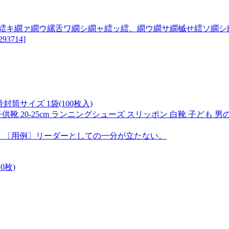
ッ繧キ繝ァ繝ウ縲舌ワ繝シ繝ャ繧ッ繧、繝ウ繝サ繝槭せ繧ソ繝シ
3714]
筒サイズ 1袋(100枚入)
靴 20-25cm ランニングシューズ スリッポン 白靴 子ども 男の子 
い。〔用例〕リーダーとしての一分が立たない。
0枚)