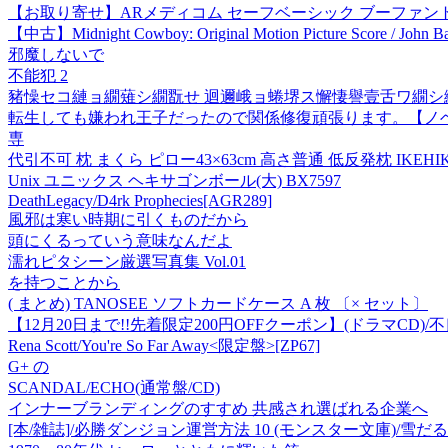
【お取り寄せ】ARメディコム セーフベーシック ブーファントキャッ
【中古】Midnight Cowboy: Original Motion Picture Score / John
邪魔しないで
不能犯 2
豬懆セコ縺ョ繝薙シ繝翫せ 迴邇峨ョ蜷堺ス懈悽譽壹舌ワ繝シ
転生しても嫌われ王子だったので関係修復頑張ります。【ノベル
専
代引不可 枕 まくら ピロー43×63cm 高さ普通 低反発枕 IKEHIKO 
Unix ユニックス ヘキサゴンボール(大) BX7597
DeathLegacy/D4rk Prophecies[AGR289]
風邪は寒い時期に引くものだから
頭にくるっていう意味なんだよ
濡れピタシーン厳選写真集 Vol.01
を持つことから
( まとめ) TANOSEE ソフトカードケース A 枚 〔× セット〕
【12月20日まで!!先着限定200円OFFクーポン】(ドラマCD)
Rena Scott/You're So Far Away<限定盤>[ZP67]
G+ の
SCANDAL/ECHO(通常盤/CD)
インナーブランディングのすすめ 共感され選ばれる企業へ
[本/雑誌]/必勝ダンジョン運営方法 10 (モンスター文庫)/雪だる