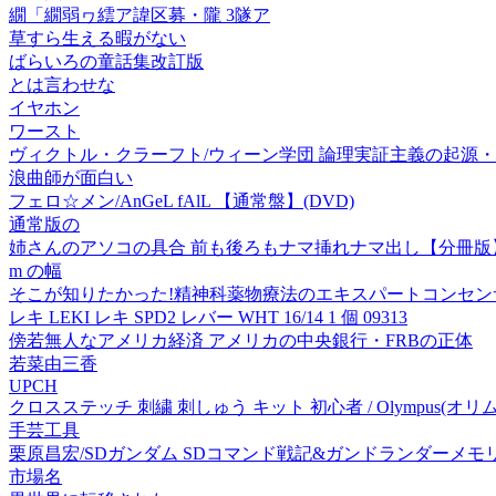
繝「繝弱ヮ繧ア諱区募・隴 3隧ア
草すら生える暇がない
ばらいろの童話集改訂版
とは言わせな
イヤホン
ワースト
ヴィクトル・クラーフト/ウィーン学団 論理実証主義の起源・現代哲学
浪曲師が面白い
フェロ☆メン/AnGeL fAlL 【通常盤】(DVD)
通常版の
姉さんのアソコの具合 前も後ろもナマ挿れナマ出し【分冊版
m の幅
そこが知りたかった!精神科薬物療法のエキスパートコンセン
レキ LEKI レキ SPD2 レバー WHT 16/14 1 個 09313
傍若無人なアメリカ経済 アメリカの中央銀行・FRBの正体
若菜由三香
UPCH
クロスステッチ 刺繍 刺しゅう キット 初心者 / Olympu
手芸工具
栗原昌宏/SDガンダム SDコマンド戦記&ガンドランダーメモリアルブッ
市場名