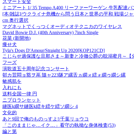
スマート安全
ミニアート 1/ 35 Tempo A400 リーファーワーゲン 牛乳配達
[本/雑誌]/ウクライナ危機から問う日本と世界の平和 戦場ジャ
cm 奥行選択
マグネットでくっつくオーディオテクニカのワイヤレス
David Bowie D.J. (40th Anniversary)
7inch Single
花菜 (新開地)
痩せ犬
Tyla's Dogs D'Amour/Straight Up 2020[KOP121CD]
こじらせ過保護な旦那さま～新妻と冷徹公爵の耽溺蜜月～【
フーズ
演歌道五十周年記念コンサート
邨カ荳悶ョ豁ヲ鬲 隨ャ223隧ア縲舌ヵ繝ォ繧ォ繝ゥ繝シ縲
敏感肌を
入れにも
送料全国一律 円
ニプロランセット
縺医k繝サ縺医k繧キ繧ケ繧ソ繝シ 4
文化的
あと9回で俺のものっすよ!/千葉リョウコ
「このままじゃ…イク…」看守の執拗な身体検査(53)
編と第