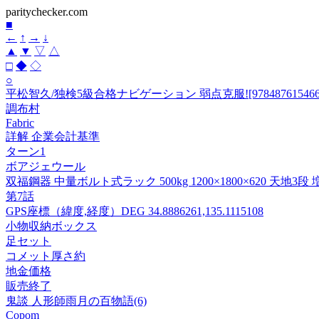
paritychecker.com
■
←
↑
→
↓
▲
▼
▽
△
□
◆
◇
○
平松智久/独検5級合格ナビゲーション 弱点克服![978487615466
調布村
Fabric
詳解 企業会計基準
ターン1
ボアジェウール
双福鋼器 中量ボルト式ラック 500kg 1200×1800×620 天地3
第7話
GPS座標（緯度,経度）DEG 34.8886261,135.1115108
小物収納ボックス
足セット
コメット厚さ約
地金価格
販売終了
鬼談 人形師雨月の百物語(6)
Copom