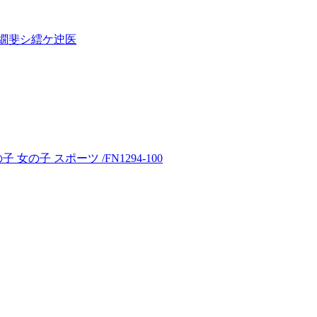
繝斐シ繧ケ迚医
女の子 スポーツ /FN1294-100