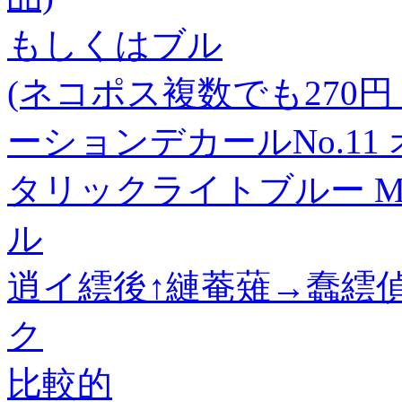
もしくはブル
(ネコポス複数でも270円 沖縄
ーションデカールNo.11
タリックライトブルー MY
ル
逍イ繧後↑縺菴薙→蠢繧偵
ク
比較的