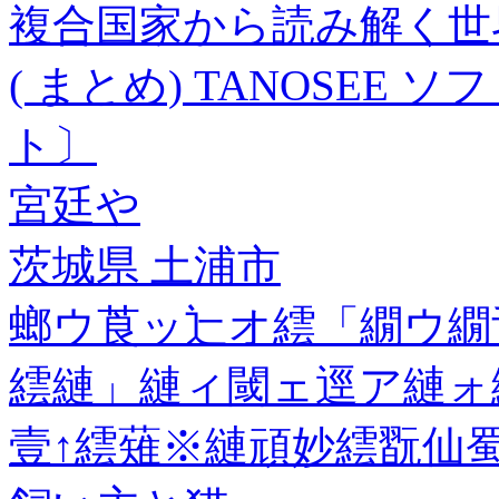
複合国家から読み解く世
( まとめ) TANOSEE 
ト〕
宮廷や
茨城県 土浦市
螂ウ莨ッ辷オ繧「繝ウ繝
繧縺」縺ィ閾ェ逕ア縺ォ
壹↑繧薙※縺頑妙繧翫仙蜀