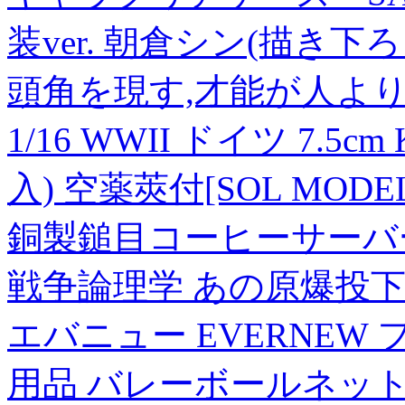
装ver. 朝倉シン(描き下
頭角を現す,才能が人よ
1/16 WWII ドイツ 7.5cm 
入) 空薬莢付[SOL MOD
銅製鎚目コーヒーサーバ
戦争論理学 あの原爆投下
エバニュー EVERNE
用品 バレーボールネット