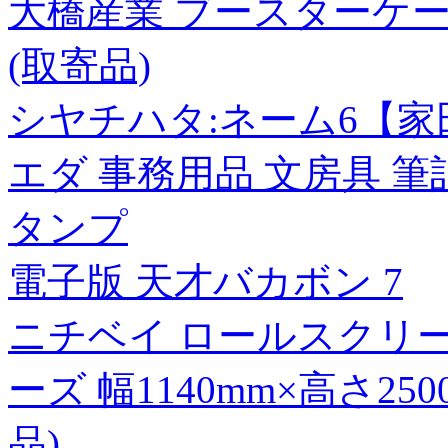
大橋産業 ブースターケーブル 
(取寄品)
シヤチハタ:ネーム6【家田】朱 
エダ 事務用品 文房具 筆
タンプ
電子版 天才バカボン 7
ニチベイ ロールスクリ
ーズ 幅1140mm×高さ25
品)