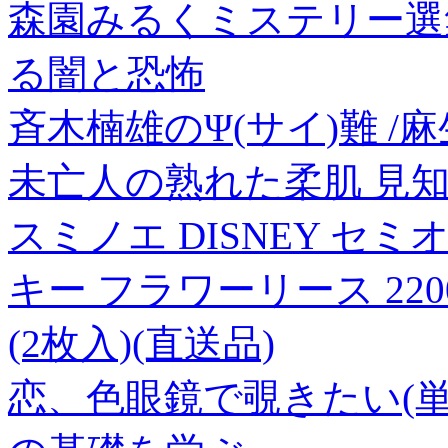
森園みるくミステリー選集
る闇と恐怖
斉木楠雄のΨ(サイ)難 /
未亡人の熟れた柔肌 見知
スミノエ DISNEY セ
キー フラワーリース 220
(2枚入)(直送品)
恋、色眼鏡で覗きたい(単