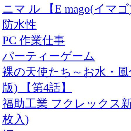
ニマ ル 【E mago(イマゴ
防水性
PC 作業仕事
パーティーゲーム
裸の天使たち～お水・風
版) 【第4話】
福助工業 フクレックス新No.1
枚入)