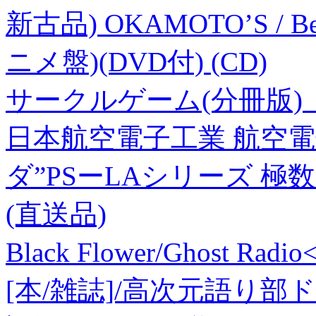
新古品) OKAMOTO’S / B
ニメ盤)(DVD付) (CD)
サークルゲーム(分冊版) 
日本航空電子工業 航空電
ダ”PSーLAシリーズ 極数22 
(直送品)
Black Flower/Ghost Ra
[本/雑誌]/高次元語り