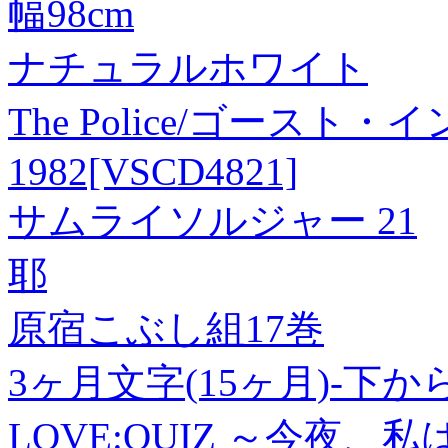
幅98cm
ナチュラルホワイト
The Police/ゴースト
1982[VSCD4821]
サムライソルジャー 21
耶
原宿こぶし組17巻
3ヶ月文字(15ヶ月)-下か
LOVE:QUIZ ～今夜