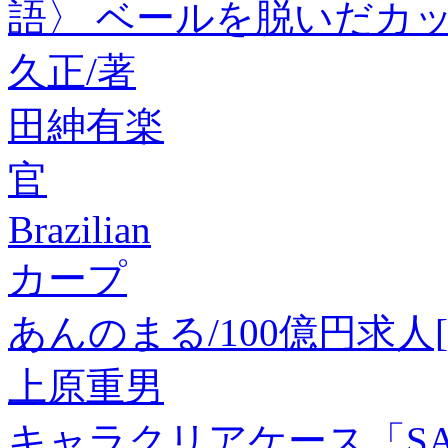
語〉 ベールを脱いだカ
久正/著
田紳有楽
官
Brazilian
カープ
あんのまる/100億円求人[978
上原重男
キャラクリアケース「SAKA