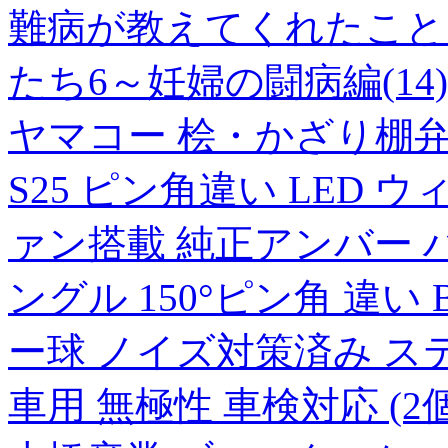
難病が教えてくれたこと
たち6～妊婦の闘病編(14)
ヤマコー 桧・かざり棚弁当 
S25 ピン角違い LED 
ァン搭載 純正アンバー ハ
ングル 150°ピン角 違い B
ー球 ノイズ対策済み ステ
車用 無極性 車検対応 (2個