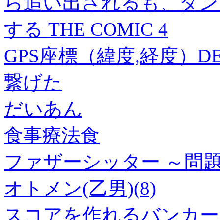
ら追い出されるも、ダン
する THE COMIC 4
GPS座標（緯度,経度）DEG 
繋げた
だいあん
食事療法食
ファザーシッター ～問題
オトメン(乙男)(8)
スコアを作れるバンカー&パッ