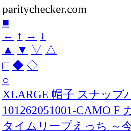
paritychecker.com
■
←
↑
→
↓
▲
▼
▽
△
□
◆
◇
○
XLARGE 帽子 スナッ
101262051001-CAMO
タイムリープえっち ～