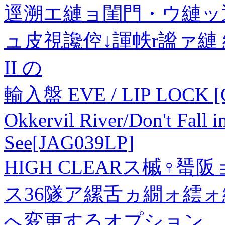
逕溯エ縺ョ閨門・ウ縺ッ
ュ皮視讒倥↓諢帙r謐ァ縺 
II の
輸入盤 EVE / LIP LOCK [
Okkervil River/Don't Fall 
See[JAG039LP]
HIGH CLEARス槭♀
ス36隧ア縲舌ヵ繝ォ繧
へ変更するオプション