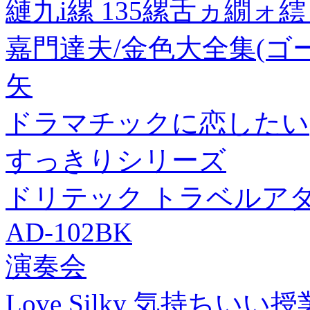
縺九i縲 135縲舌ヵ繝ォ
嘉門達夫/金色大全集(ゴ
矢
ドラマチックに恋したい
すっきりシリーズ
ドリテック トラベルアダ
AD-102BK
演奏会
Love Silky 気持ちいい