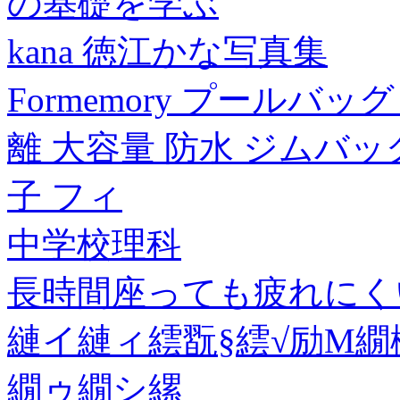
の基礎を学ぶ
kana 徳江かな写真集
Formemory プールバ
離 大容量 防水 ジムバッ
子 フィ
中学校理科
長時間座っても疲れにく
縺イ縺ィ繧翫§繧√励Μ繝
繝ゥ繝シ縲