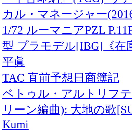
カル・マネージャー(20160
1/72 ルーマニアPZL 
型 プラモデル[IBG]《
平眞
TAC 直前予想日商簿記
ペトゥル・アルトリフテル
リーン編曲): 大地の歌[SU4
Kumi