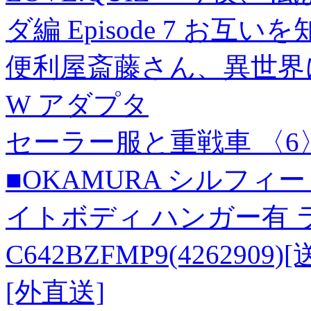
ダ編 Episode 7 お
便利屋斎藤さん、異世界に
W アダプタ
セーラー服と重戦車 〈6
■OKAMURA シルフィ
イトボディ ハンガー有 
C642BZFMP9(42629
[外直送]