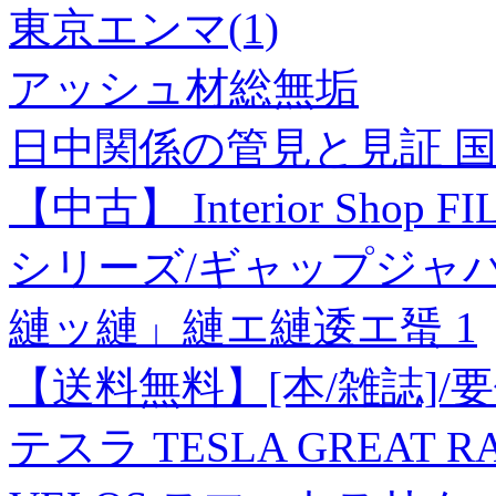
東京エンマ(1)
アッシュ材総無垢
日中関係の管見と見証 国
【中古】 Interior Shop F
シリーズ/ギャップジャ
縺ッ縺」縺エ縺逶エ蜑 1
【送料無料】[本/雑誌]/要
テスラ TESLA GREAT R