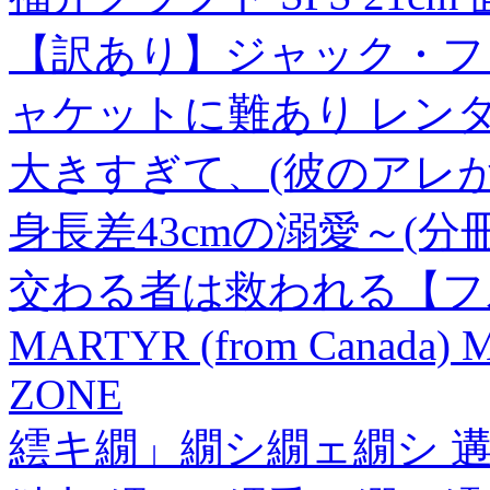
【訳あり】ジャック・フ
ャケットに難あり レンタ
大きすぎて、(彼のアレが
身長差43cmの溺愛～(分
交わる者は救われる【フル
MARTYR (from Canada) 
ZONE
繧キ繝」繝シ繝ェ繝シ 遘√