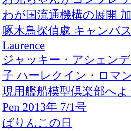
わが国流通機構の展開 加
啄木鳥探偵處 キャンバス
Laurence
ジャッキー・アシェンデ
子 ハーレクイン・ロマンス R 3
現用艦船模型倶楽部へよ
Pen 2013年 7/1号
ぱりんこの日