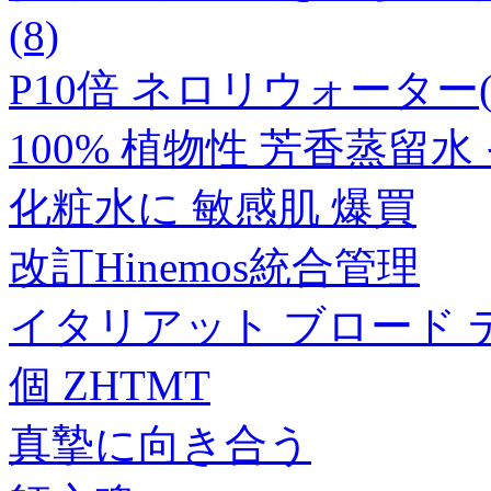
(8)
P10倍 ネロリウォーター(
100% 植物性 芳香蒸留
化粧水に 敏感肌 爆買
改訂Hinemos統合管理
イタリアット ブロード ディ
個 ZHTMT
真摯に向き合う