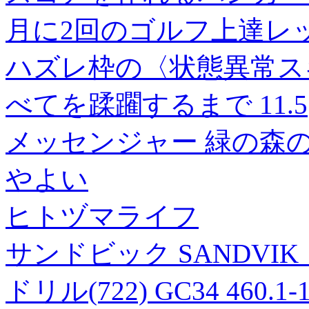
月に2回のゴルフ上達レッ
ハズレ枠の〈状態異常ス
べてを蹂躙するまで 11.5
メッセンジャー 緑の森の
やよい
ヒトヅマライフ
サンドビック SANDVI
ドリル(722) GC34 460.1