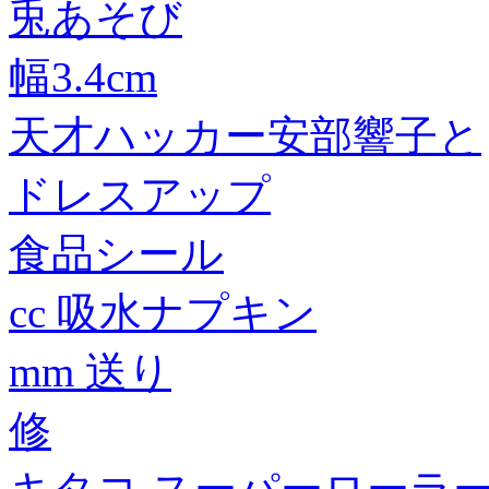
兎あそび
幅3.4cm
天才ハッカー安部響子と
ドレスアップ
食品シール
cc 吸水ナプキン
mm 送り
修