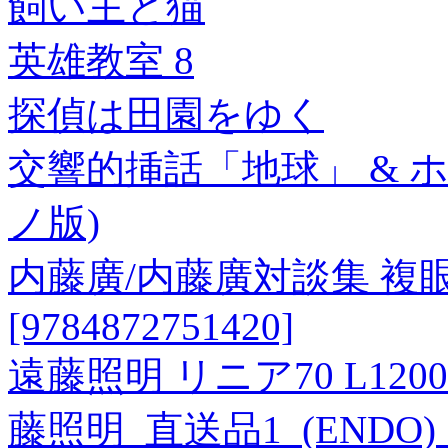
飼い主と猫
英雄教室 8
探偵は田園をゆく
交響的挿話「地球」 & 
ノ版)
内藤廣/内藤廣対談集 複
[9784872751420]
遠藤照明 リニア70 L12
藤照明_直送品1_(ENDO