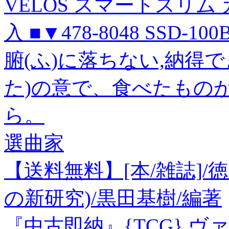
VELOS スマートスリム
入 ■▼478-8048 SSD-10
腑(ふ)に落ちない,納得
た)の意で、食べたもの
ら。
選曲家
【送料無料】[本/雑誌]/
の新研究)/黒田基樹/編著
『中古即納』{TCG} ヴァン