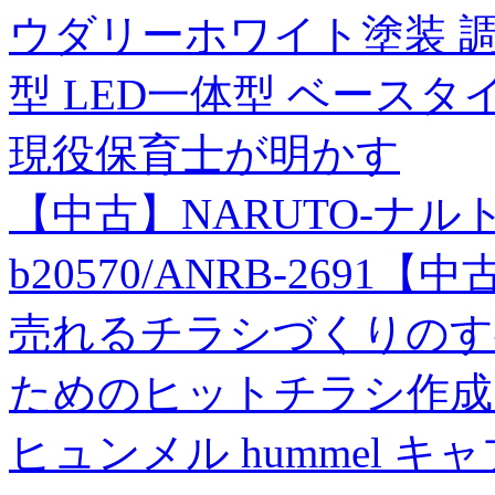
ウダリーホワイト塗装 調
型 LED一体型 ベースタイ
現役保育士が明かす
【中古】NARUTO-ナルト
b20570/ANRB-269
売れるチラシづくりのす
ためのヒットチラシ作成
ヒュンメル hummel キ