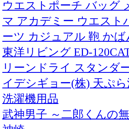
ウエストポーチ バッグ メ
マ アカデミー ウエストバ
ーツ カジュアル 鞄 かばん/
東洋リビング ED-120CA
リーンドライ スタンダ
イデシギョー(株) 天ぷ
洗濯機用品
武神男子 ～二郎くんの