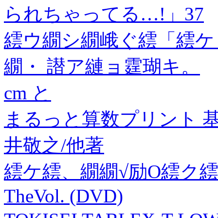
られちゃってる…!」37
繧ウ繝シ繝峨ぐ繧「繧ケ
繝・ 譛ア縺ョ霆瑚キ。
cm と
まるっと算数プリント 基
井敬之/他著
繧ケ繧、繝繝√励Ο繧ク繧
TheVol. (DVD)