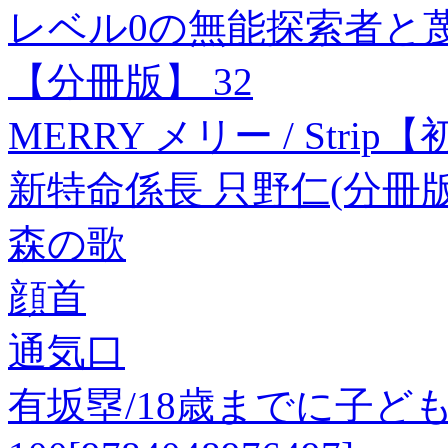
レベル0の無能探索者と
【分冊版】 32
MERRY メリー / Str
新特命係長 只野仁(分冊版
森の歌
顔首
通気口
有坂塁/18歳までに子ど