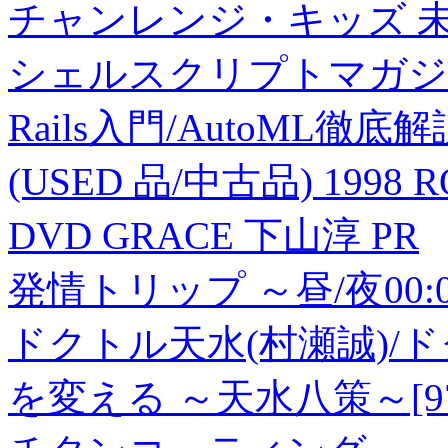
チャンレンジ・キッズ 未
シェルスクリプトマガジン Vol.
Rails入門/AutoML徹
(USED 品/中古品) 1998 RO
DVD GRACE 下山淳 PR
発情トリップ ～昼/夜00:
ドクトル天水(村瀬誠)/
を変える ～天水八策～[9784