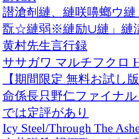
譛滄剞縺、縺咲嚊螂ウ縺ョ
翫☆縺弱※縺励∪縺」縺溘
黄村先生言行録
ササガワ マルチフクロ H-9-1
【期間限定 無料お試し版 
命係長只野仁ファイナル 
では定評があり
Icy Steel/Through The As