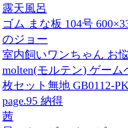
露天風呂
ゴム まな板 104号 600×33
のジョー
室内飼いワンちゃん お
molten(モルテン) ゲ
枚セット無地 GB0112-P
page.95 納得
茜