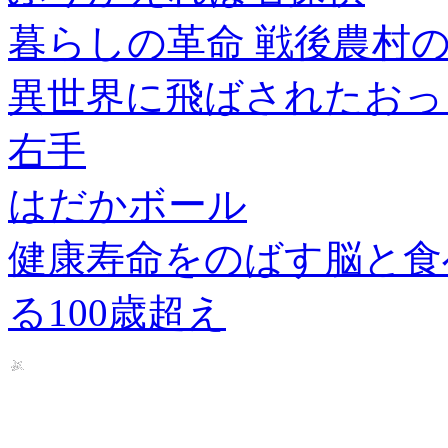
暮らしの革命 戦後農村
異世界に飛ばされたおっ
右手
はだかボール
健康寿命をのばす脳と食
る100歳超え