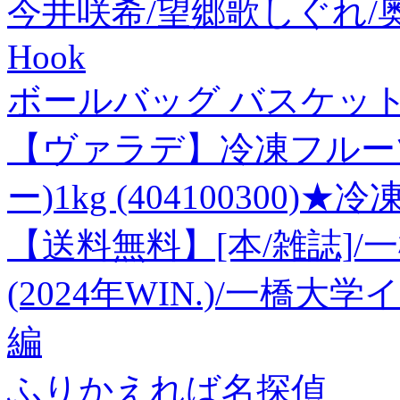
今井咲希/望郷歌しぐれ/奥飛
Hook
ボールバッグ バスケット
【ヴァラデ】冷凍フルー
ー)1kg (404100300)
【送料無料】[本/雑誌]/
(2024年WIN.)/一橋
編
ふりかえれば名探偵