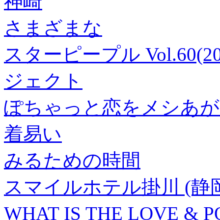
神崎
さまざまな
スターピープル Vol.60(2
ジェクト
ぽちゃっと恋をメシあがれ
着易い
みるための時間
スマイルホテル掛川 (静
WHAT IS THE LOVE & 