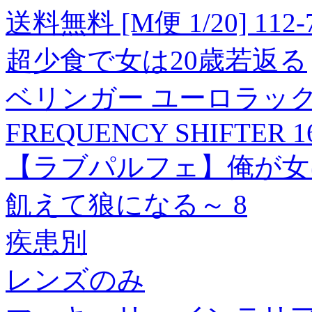
送料無料 [M便 1/20] 112-
超少食で女は20歳若返る
ベリンガー ユーロラック
FREQUENCY SHIFTER 1
【ラブパルフェ】俺が女
飢えて狼になる～ 8
疾患別
レンズのみ