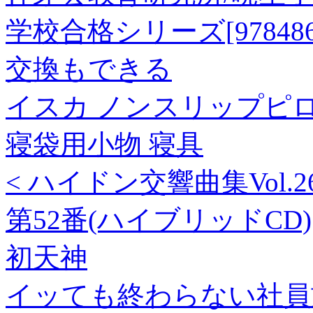
学校合格シリーズ[9784862
交換もできる
イスカ ノンスリップピロー ISK
寝袋用小物 寝具
< ハイドン交響曲集Vol.2
第52番(ハイブリッドCD)
初天神
イッても終わらない社員