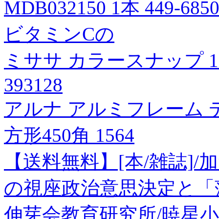
MDB032150 1本 449-68
ビタミンCの
ミササ カラースナップ 12
393128
アルナ アルミフレーム デ
方形450角 1564
【送料無料】[本/雑誌]
の視座政治意思決定と「藩
伸芽会教育研究所/暁星小学