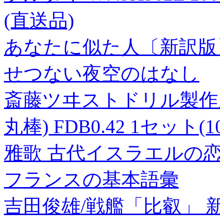
(直送品)
あなたに似た人〔新訳版〕
せつない夜空のはなし
斎藤ツヰストドリル製作
丸棒) FDB0.42 1セット(
雅歌 古代イスラエルの
フランスの基本語彙
吉田俊雄/戦艦「比叡」 