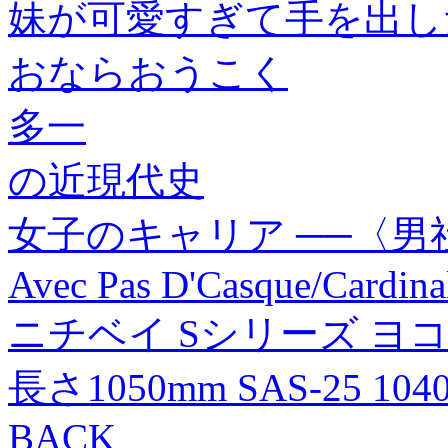
妹が可愛すぎて手を出した
おならおうこく
多一
の近現代史
女子のキャリア ──〈
Avec Pas D'Casque/Cardin
ニチベイ Sシリーズ ヨ
長さ1050mm SAS-25 10
BACK