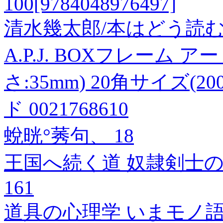
100[9784048976497]
清水幾太郎/本はどう読むか[97
A.P.J. BOXフレーム
さ:35mm) 20角サイズ(2
ド 0021768610
蛻晄°莠句、 18
王国へ続く道 奴隷剣士
161
道具の心理学 いまモノ