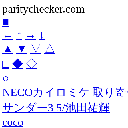
paritychecker.com
■
←
↑
→
↓
▲
▼
▽
△
□
◆
◇
○
NECOカイロミケ 取り
サンダー3 5/池田祐輝
coco