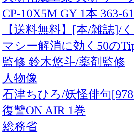
CP-10X5M GY 1本 363-
【送料無料】[本/雑誌]
マシー解消に効く50のTip
監修 鈴木悠斗/薬剤監修
人物像
石津ちひろ/妖怪俳句[97848
復讐ON AIR 1巻
総務省