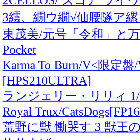
2CELLOS/ スコア ライヴ!
3繧、繝ウ繝√仙腰隧ア縲 
東茂美/元号「令和」と万葉集[
Pocket
Karma To Burn/V<限定盤/Wh
[HPS210ULTRA]
ランジェリー・リリィ 1
Royal Trux/CatsDogs[FP16
荒野に獣 慟哭す 3 獣王