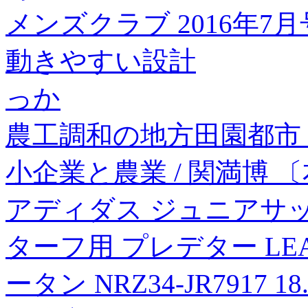
メンズクラブ 2016年7月
動きやすい設計
っか
農工調和の地方田園都市
小企業と農業 / 関満博 
アディダス ジュニアサ
ターフ用 プレデター LE
ータン NRZ34-JR7917 