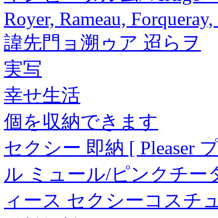
Royer, Rameau, Forqueray
諱先門ョ溯ゥア 迢らヲ
実写
幸せ生活
個を収納できます
セクシー 即納 [ Please
ル ミュール/ピンクチーター 
ィース セクシーコスチ