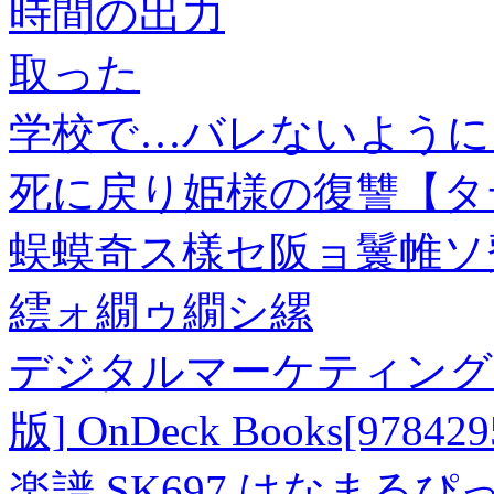
時間の出力
取った
学校で…バレないように
死に戻り姫様の復讐【タ
蜈蟆奇ス樣セ阪ョ鬟帷ソ費
繧ォ繝ゥ繝シ縲
デジタルマーケティング
版] OnDeck Books[978429
楽譜 SK697 はなまる