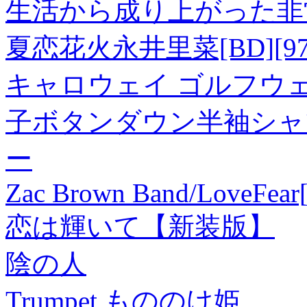
生活から成り上がった非
夏恋花火永井里菜[BD][9784
キャロウェイ ゴルフウェア
子ボタンダウン半袖シャツ C2
ー
Zac Brown Band/LoveFea
恋は輝いて【新装版】
陰の人
Trumpet もののけ姫