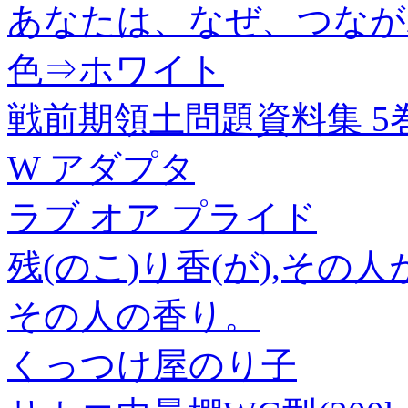
あなたは、なぜ、つなが
色⇒ホワイト
戦前期領土問題資料集 5
W アダプタ
ラブ オア プライド
残(のこ)り香(が),そ
その人の香り。
くっつけ屋のり子