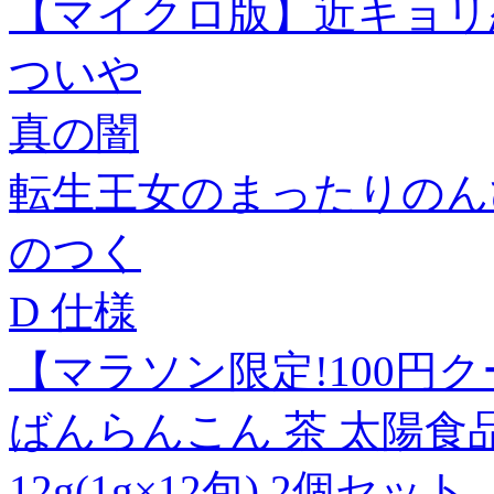
【マイクロ版】近キョリ恋
ついや
真の闇
転生王女のまったりのん
のつく
D 仕様
【マラソン限定!100円
ばんらんこん 茶 太陽食
12g(1g×12包) 2個セット