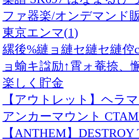
ファ器楽/オンデマンド販
東京エンマ(1)
縲後%縺ョ縺セ縺セ縺倥
ョ蝓キ諡励↑霄ォ菴捺、懈
楽しく貯金
【アウトレット】ヘラマ
アンカーマウント CTAM1 1袋
【ANTHEM】DESTROY TH