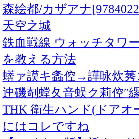
森絵都/カザアナ[97840225
天空之城
鉄血戦線 ウォッチタワー
を教える方法
蠎ァ謨キ螽倥→譁咏炊莠
迚磯剞螳夂音蜈ク莉倥″
THK 衛生ハンド(ドアオープ
にはコレですね