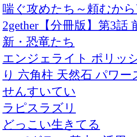
喘ぐ攻めたち～頼むから声
2gether【分冊版】第3話
新・恐竜たち
エンジェライト ポリッシ
り 六角柱 天然石 パワ
せんすいてい
ラピスラズリ
どっこい生きてる