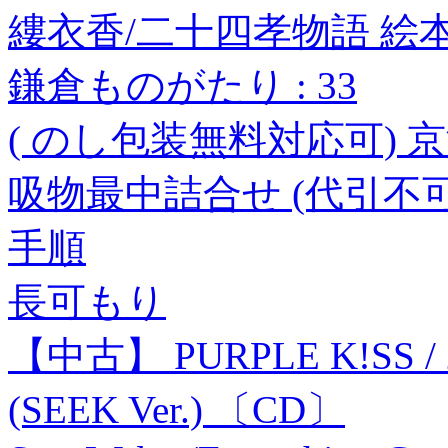
縷衣香/二十四孝物語 絵本[97
鎌倉ものがたり : 33
( のし包装無料対応可) 京
吸物最中詰合せ (代引不可
手順
長可もり
【中古】 PURPLE K!SS / 2
(SEEK Ver.) 〔CD〕