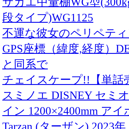
サカエ中量棚WG型(300k
段タイプ)WG1125
不運な彼女のペリペティア
GPS座標（緯度,経度）DEG 3
と同系で
チェイスケープ!!【単話売】 
スミノエ DISNEY セ
イン 1200×2400mm ア
Tarzan (ターザン) 2023