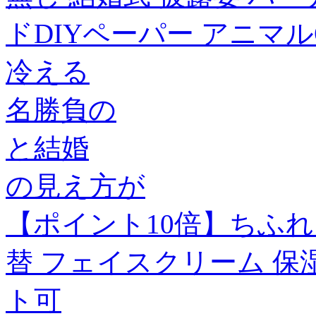
ドDIYペーパー アニマルO
冷える
名勝負の
と結婚
の見え方が
【ポイント10倍】ちふれ
替 フェイスクリーム 保湿
ト可