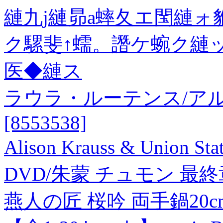
縺九j縺昴a蟀夂エ閠縺
ク騾斐↑蠕。譖ケ蜿ク縺
医◆縺ス
ラウラ・ルーテンス/アル
[8553538]
Alison Krauss & Union S
DVD/朱蒙 チュモン 最終
燕人の匠 桜吟 両手鍋20cm&