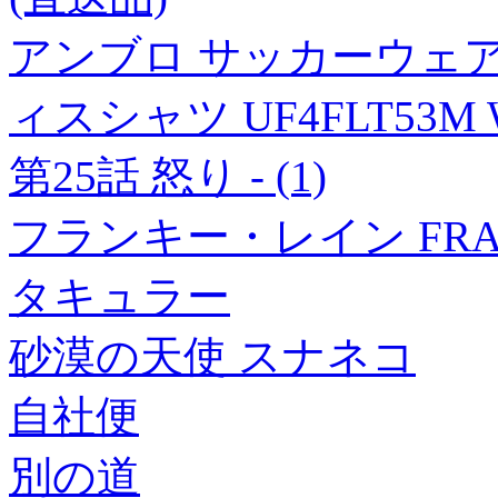
アンブロ サッカーウェア 
ィスシャツ UF4FLT53M
第25話 怒り - (1)
フランキー・レイン FRAN
タキュラー
砂漠の天使 スナネコ
自社便
別の道