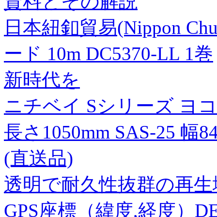
資料とその解説
日本紐釦貿易(Nippon C
ード 10m DC5370-LL 1巻
新時代を
ニチベイ Sシリーズ ヨ
長さ1050mm SAS-25 幅
(直送品)
透明で耐久性抜群の再生
GPS座標（緯度,経度）DEG 3