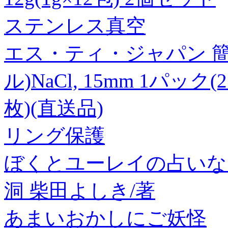
ステンレス真空
エス・ティ・ジャパン 簡
ル)NaCl, 15mm 1パック(2
枚)(直送品)
リング保護
ぼくとユーレイの占いな
洞 柴田よしき/著
あまいおかしにご妖怪