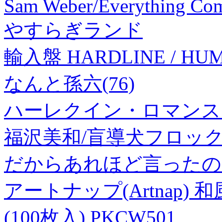
Sam Weber/Everything Co
やすらぎランド
輸入盤 HARDLINE / HUM
なんと孫六(76)
ハーレクイン・ロマンス
福沢美和/盲導犬フロックスとの
だからあれほど言ったの
アートナップ(Artnap)
(100枚入) PKCW501