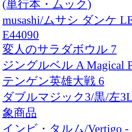
(単行本・ムック)
musashi/ムサシ ダン
E44090
変人のサラダボウル 7
ジングルベル A Magical Pop
テンゲン英雄大戦 6
ダブルマジック3/黒/左3L
象商品
インビ・タルム/Vertigo - Fre