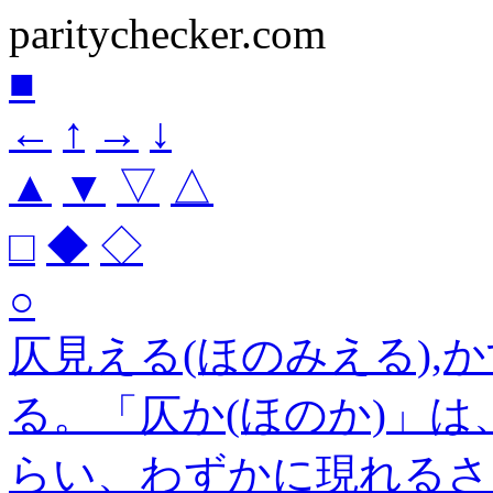
paritychecker.com
■
←
↑
→
↓
▲
▼
▽
△
□
◆
◇
○
仄見える(ほのみえる),
る。「仄か(ほのか)」
らい、わずかに現れるさ