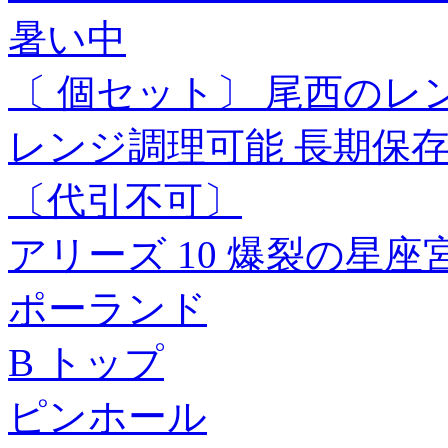
暑い中
〔 個セット〕 尾西のレンジ
レンジ調理可能 長期保存
〔代引不可〕
アリーズ 10 爆裂の星座
ポーランド
B トップ
ピンホール