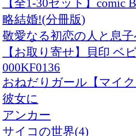
【全1-30セット】comic 
略結婚!(分冊版)
敬愛なる初恋の人と息子へ
【お取り寄せ】貝印 ベ
000KF0136
おねだりガール【マイクロ
彼女に
アンカー
サイコの世界(4)