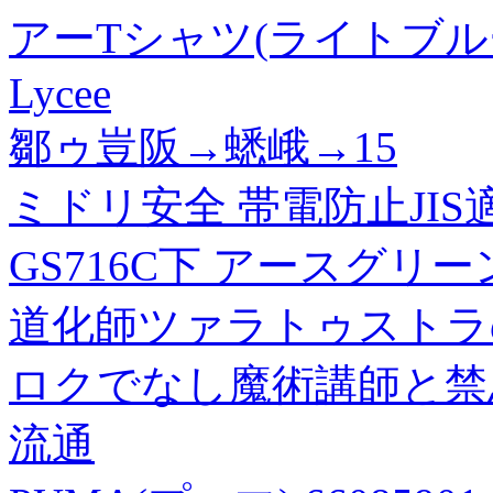
アーTシャツ(ライトブルー
Lycee
鄒ゥ豈阪→蟋峨→15
ミドリ安全 帯電防止JIS
GS716C下 アースグリー
道化師ツァラトゥストラ
ロクでなし魔術講師と禁忌
流通