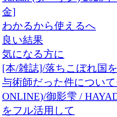
金]
わかるから使えるへ
良い結果
気になる方に
[本/雑誌]/落ちこぼれ国
与術師だった件について〜
ONLINE)/御影雫 / HAY
をフル活用して