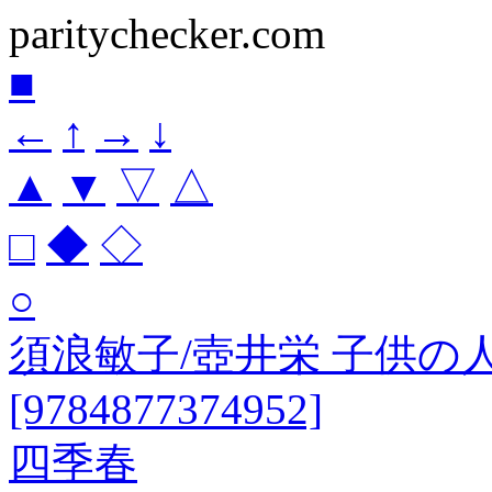
paritychecker.com
■
←
↑
→
↓
▲
▼
▽
△
□
◆
◇
○
須浪敏子/壺井栄 子供
[9784877374952]
四季春