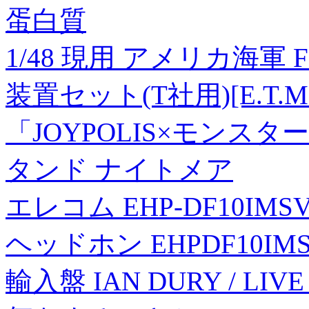
蛋白質
1/48 現用 アメリカ海軍 
装置セット(T社用)[E.T.
「JOYPOLIS×モンス
タンド ナイトメア
エレコム EHP-DF10IMSV
ヘッドホン EHPDF10IM
輸入盤 IAN DURY / LIVE 