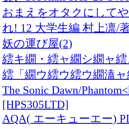
おまえをオタクにしてや
れ! 12 大学生編 村上凛/
妖の運び屋(2)
繧キ繝・繧ャ繝シ繝ャ繧
繧「繝ウ繧ウ繧ウ繝溘ャ
The Sonic Dawn/Phantom
[HPS305LTD]
AQA( エーキューエー) P