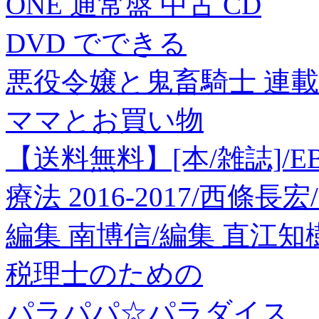
ONE 通常盤 中古 CD
DVD でできる
悪役令嬢と鬼畜騎士 連載版
ママとお買い物
【送料無料】[本/雑誌]
療法 2016-2017/西條
編集 南博信/編集 直江知
税理士のための
パラパパ☆パラダイス