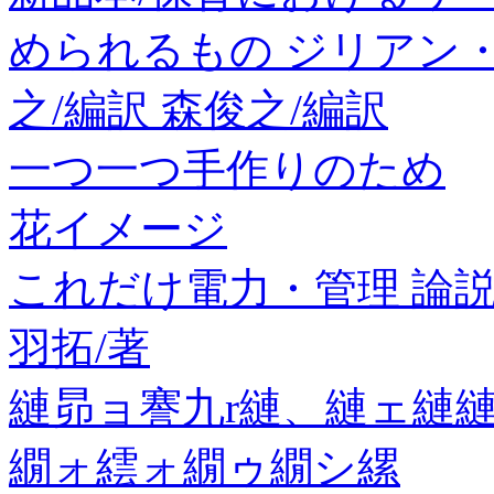
められるもの ジリアン・
之/編訳 森俊之/編訳
一つ一つ手作りのため
花イメージ
これだけ電力・管理 論説編
羽拓/著
縺昴ョ謇九r縺、縺ェ縺縺
繝ォ繧ォ繝ゥ繝シ縲