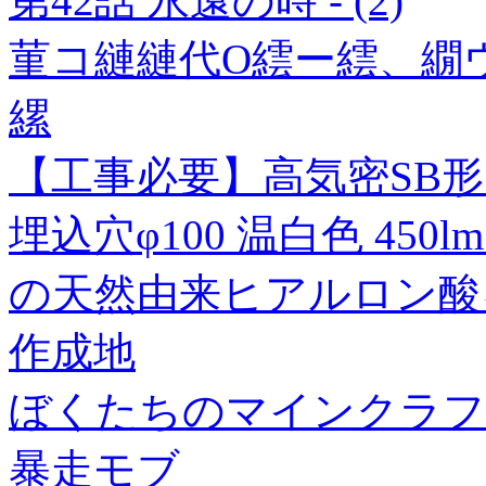
第42話 永遠の時 - (2)
菫コ縺縺代Ο繧ー繧、繝ウ
縲
【工事必要】高気密SB
埋込穴φ100 温白色 450lm 
の天然由来ヒアルロン酸
作成地
ぼくたちのマインクラフ
暴走モブ