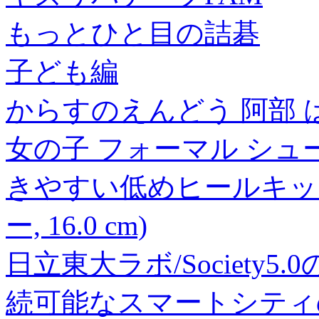
もっとひと目の詰碁
子ども編
からすのえんどう 阿部 
女の子 フォーマル シュ
きやすい低めヒールキッズ
ー, 16.0 cm)
日立東大ラボ/Society
続可能なスマートシティ