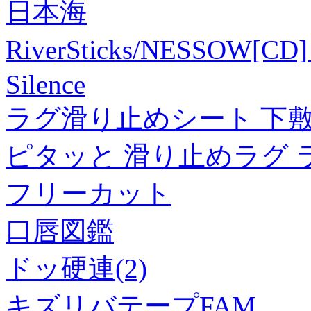
日本海
RiverSticks/NESSOW
Silence
ラグ滑り止めシート 下敷き 
ピタッと 滑り止めラグ 
フリーカット
口唇図鑑
ドッ硬連(2)
キズリバテープFAM