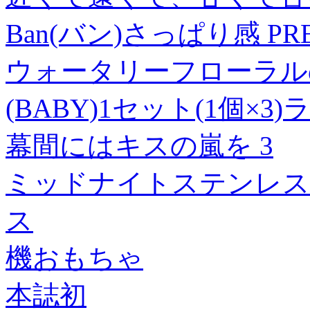
Ban(バン)さっぱり感 P
ウォータリーフローラルの
(BABY)1セット(1個×3
幕間にはキスの嵐を 3
ミッドナイトステンレス
ス
機おもちゃ
本誌初