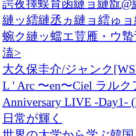
諤夜擇蜈育函縺ョ縺翫@縺
縺ッ繧縺丞ヵ縺ョ繧ゅョ
蜿ク縺ッ蟷エ荳雁・ウ蟄
溘>
大久保圭介/ジャンク[WSP-
L ' Arc 〜en〜Ciel ラルク
Anniversary LIVE -Day1
日常が輝く
世界の大学から学ぶ韓国