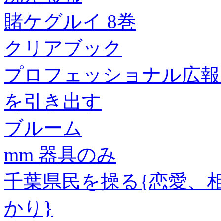
賭ケグルイ 8巻
クリアブック
プロフェッショナル広報
を引き出す
ブルーム
mm 器具のみ
千葉県民を操る{恋愛、
かり}