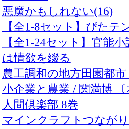
悪魔かもしれない(16)
【全1-8セット】ぴたテ
【全1-24セット】官能
は情欲を綴る
農工調和の地方田園都市
小企業と農業 / 関満博 
人間倶楽部 8巻
マインクラフトつながり