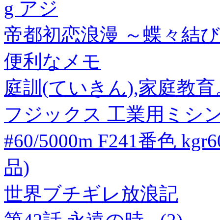
g アジ
帝都初恋浪漫 ～蝶々結び
便利なメモ
庭訓(ていきん),家庭教育
フジックス 工業用ミシ
#60/5000m F241番色 kgr
品)
世界ブチギレ放浪記