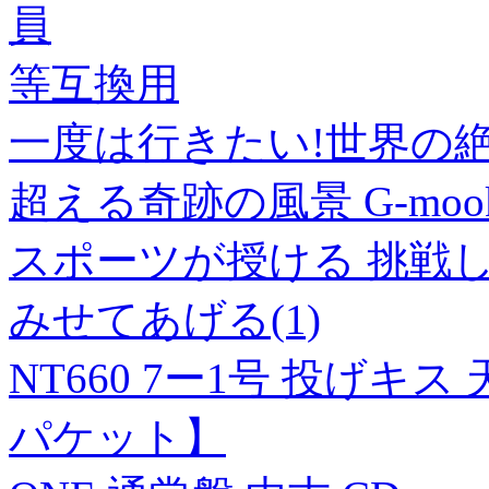
員
等互換用
一度は行きたい!世界の絶景
超える奇跡の風景 G-mook 20
スポーツが授ける 挑戦
みせてあげる(1)
NT660 7ー1号 投げキ
パケット】