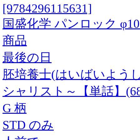
[9784296115631]
国盛化学 パンロック φ10×
商品
最後の日
胚培養士(はいばいよう
シャリスト～【単話】(68
G 柄
STD のみ