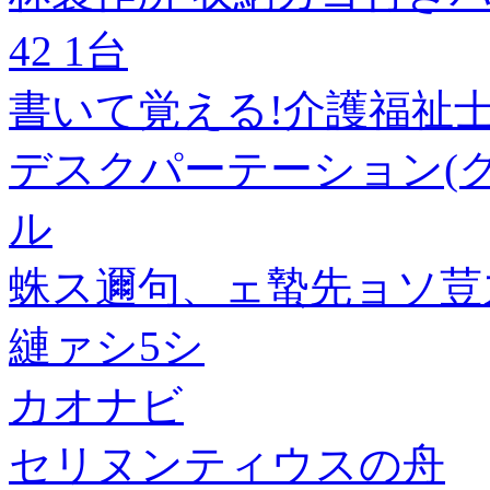
42 1台
書いて覚える!介護福祉士
デスクパーテーション(ク
ル
蛛ス邇句、ェ蟄先ョソ荳
縺ァシ5シ
カオナビ
セリヌンティウスの舟