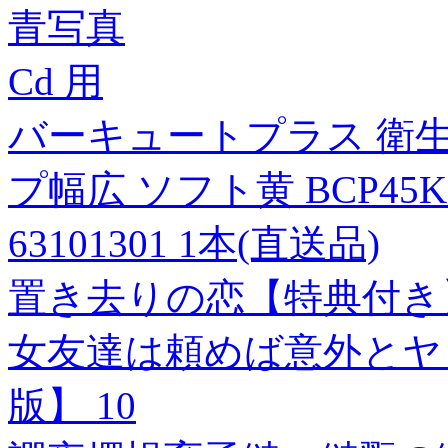
青写真
Cd 用
バーキュートプラス 衛
プ幅広 ソフト黄 BCP45KーB
63101301 1本(直送品)
置き去りの恋【特典付き
女友達は頼めば意外とヤ
版】 10