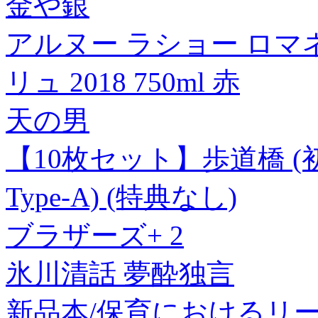
金や銀
アルヌー ラショー ロマネ
リュ 2018 750ml 赤
天の男
【10枚セット】歩道橋 (初回
Type-A) (特典なし)
ブラザーズ+ 2
氷川清話 夢酔独言
新品本/保育におけるリ