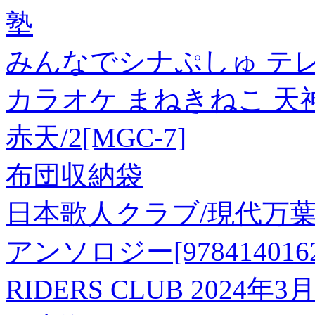
塾
みんなでシナぷしゅ テレ
カラオケ まねきねこ 天神
赤天/2[MGC-7]
布団収納袋
日本歌人クラブ/現代万葉集
アンソロジー[9784140162
RIDERS CLUB 2024年3月