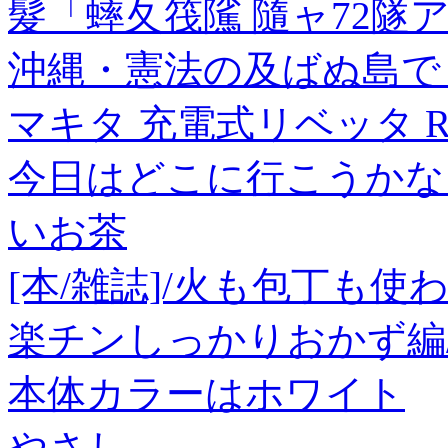
髮「蟀夂筏隲 隨ャ72隧
沖縄・憲法の及ばぬ島で
マキタ 充電式リベッタ RV
今日はどこに行こうかな
いお茶
[本/雑誌]/火も包丁も使
楽チンしっかりおかず編/
本体カラーはホワイト
やさし