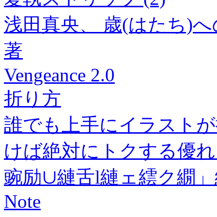
浅田真央、 歳(はたち)へ
著
Vengeance 2.0
折り方
誰でも上手にイラストが
けば絶対にトクする優れ
豌励∪縺舌l縺ェ繧ク繝」
Note