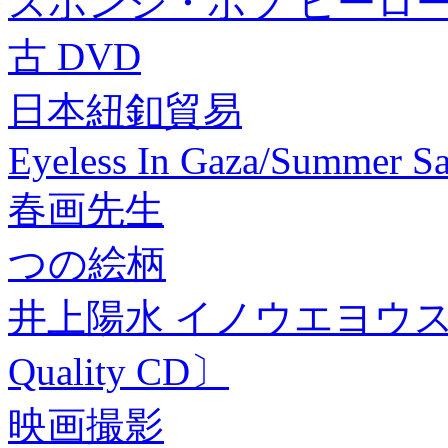
スポンジ・ボブ ヒーロ
古 DVD
日本紐釦貿易
Eyeless In Gaza/Summer S
春画先生
つの絵柄
井上陽水 イノウエヨウスイ /
Quality CD〕
映画撮影