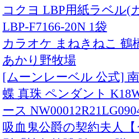
コクヨ LBP用紙ラベル(カ
LBP-F7166-20N 1袋
カラオケ まねきねこ 鶴橋
あかり野牧場
[ムーンレーベル 公式] 南
蝶 真珠 ペンダント K1
ース NW00012R21LG090
吸血鬼公爵の契約夫人【