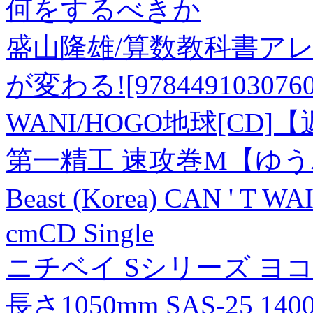
何をするべきか
盛山隆雄/算数教科書アレ
が変わる![9784491030760
WANI/HOGO地球[CD]
第一精工 速攻巻M【ゆ
Beast (Korea) CAN ' T
cmCD Single
ニチベイ Sシリーズ ヨ
長さ1050mm SAS-25 14