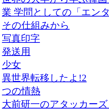
業 学問としての「エン
その仕組みから
写真印字
発送用
少女
異世界転移したよ!2
つの情熱
大前研一のアタッカーズ