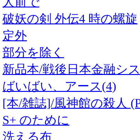
人前で
破妖の剣 外伝4 時の螺旋
定外
部分を除く
新品本/戦後日本金融シス
ばいばい、アース(4)
[本/雑誌]/風神館の殺人 
S+ のために
洗える布