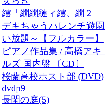
安らぎ
繧「繝繝縺ィ繧、繝 2
デキちゃうハレンチ遊園
い放題～【フルカラー】
ピアノ作品集 / 高橋ア
ルズ 国内盤 〔CD〕
桜蘭高校ホスト部 (DVD)
dvdp9
長閑の庭(5)