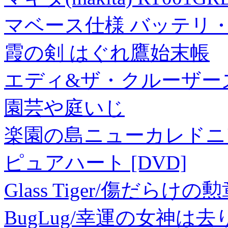
マベース仕様 バッテリ
霞の剣 はぐれ鷹始末帳
エディ&ザ・クルーザーズ
園芸や庭いじ
楽園の島ニューカレドニ
ピュアハート [DVD]
Glass Tiger/傷だらけの
BugLug/幸運の女神は去