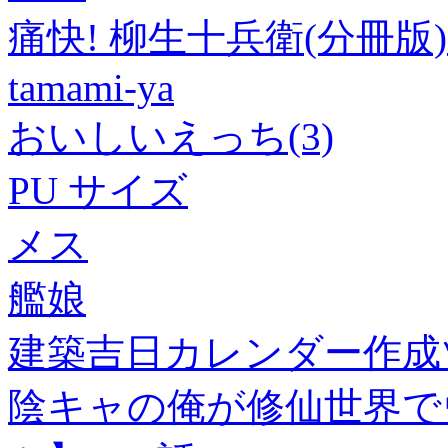
痛快! 柳生十兵衛(分冊版)
tamami-ya
おいしいえっち(3)
PU サイズ
メス
艦娘
建築吉日カレンダー作成
陰キャの俺が修仙世界で