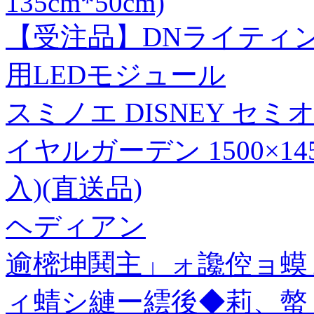
135cm*50cm)
【受注品】DNライティング F
用LEDモジュール
スミノエ DISNEY セ
イヤルガーデン 1500×14
入)(直送品)
ヘディアン
逾樒坤鬨主」ォ讒倥ョ蟆
ィ蜻シ縺ー繧後◆莉、螫