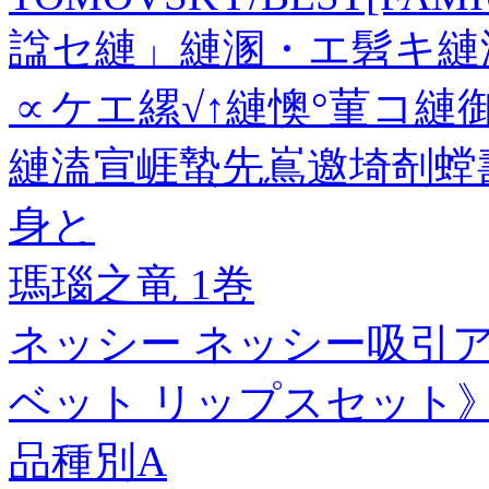
諡セ縺」縺溷・エ髫キ縺
∝ケエ縲√↑縺懊°菫コ
縺溘宣崕蟄先嶌邀埼剞螳
身と
瑪瑙之竜 1巻
ネッシー ネッシー吸引アー
ベット リップスセット》 NES
品種別A