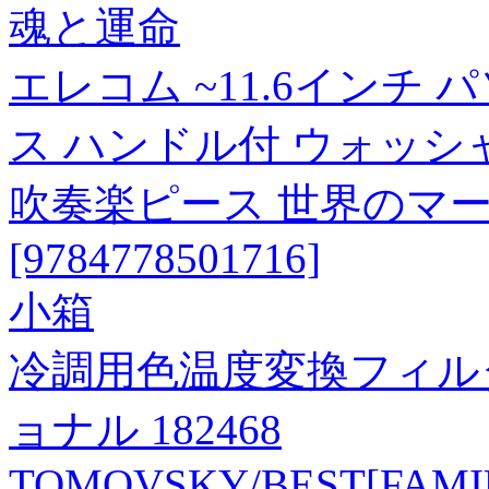
魂と運命
エレコム ~11.6インチ
ス ハンドル付 ウォッシ
吹奏楽ピース 世界のマ
[9784778501716]
小箱
冷調用色温度変換フィルター
ョナル 182468
TOMOVSKY/BEST[FAMI