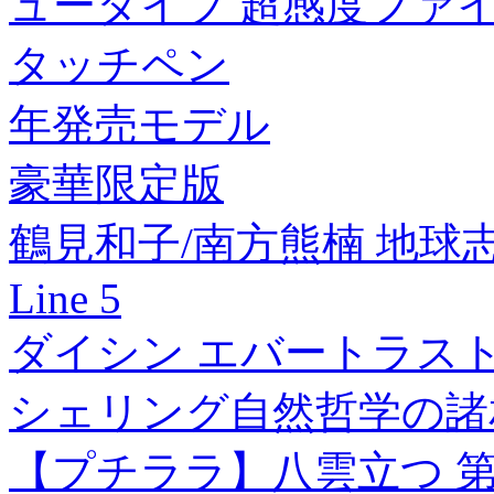
ュータイプ 超感度ファイ
タッチペン
年発売モデル
豪華限定版
鶴見和子/南方熊楠 地球志向の
Line 5
ダイシン エバートラスト
シェリング自然哲学の諸
【プチララ】八雲立つ 第