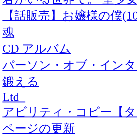
【話販売】お嬢様の僕(10
魂
CD アルバム
パーソン・オブ・インタ
鍛える
Ltd
アビリティ・コピー【タ
ページの更新