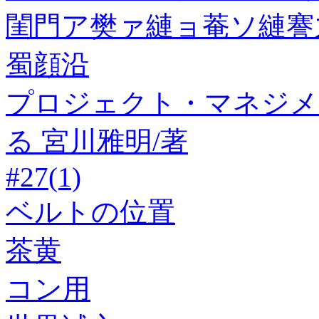
閨門ア樊ァ縺ョ菴ソ縺謇
蜀顔沿
プロジェクト・マネジメ
る 宮川雅明/著
#27(1)
ベルトの位置
茶黄
コン用