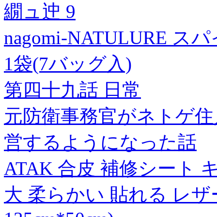
繝ュ迚 9
nagomi-NATULUR
1袋(7バッグ入)
第四十九話 日常
元防衛事務官がネトゲ住
営するようになった話
ATAK 合皮 補修シート キ
大 柔らかい 貼れる レ