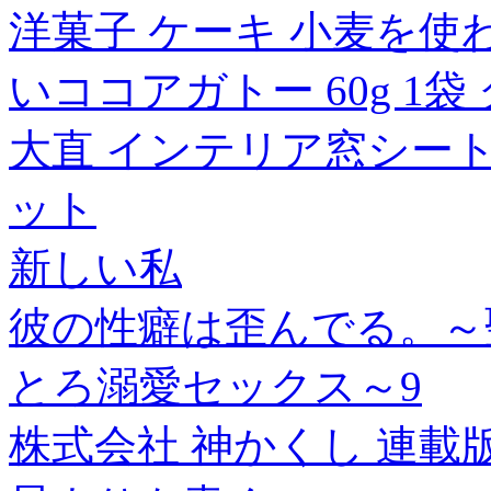
洋菓子 ケーキ 小麦を
いココアガトー 60g 1袋
大直 インテリア窓シート 遮
ット
新しい私
彼の性癖は歪んでる。～
とろ溺愛セックス～9
株式会社 神かくし 連載版