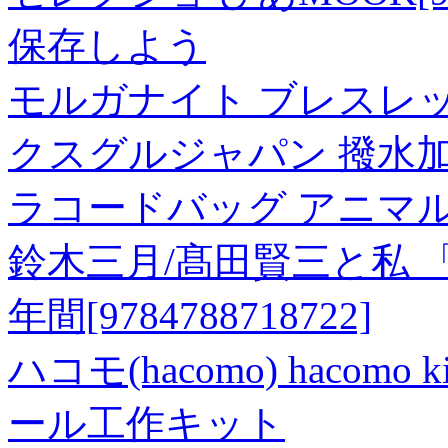
保存しよう
モルガナイト ブレスレット 1
クスグルジャパン 撥水加
ラコードバッグ アニマルモー
鈴木三月/髙田賢三と私 
年間[9784788718722]
ハコモ(hacomo) hacomo
ール工作キット