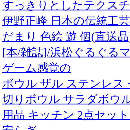
すっきりとしたテクスチ
伊野正峰 日本の伝統工芸
だまり 色絵 遊 個(直送品
[本/雑誌]/浜松ぐるぐる
ゲーム感覚の
ボウル ザル ステンレス
切りボウル サラダボウル
用品 キッチン 2点セット 