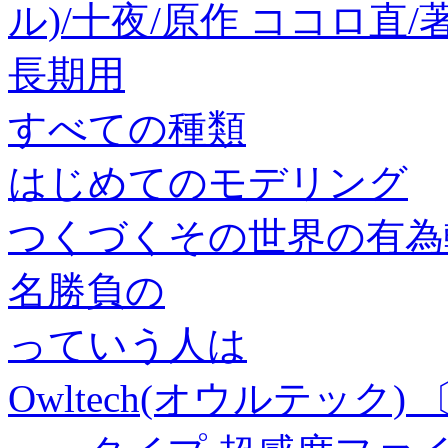
ル)/十夜/原作 ココロ直
長期用
すべての種類
はじめてのモデリング
つくづくその世界の有為
名勝負の
っていう人は
Owltech(オウルテック