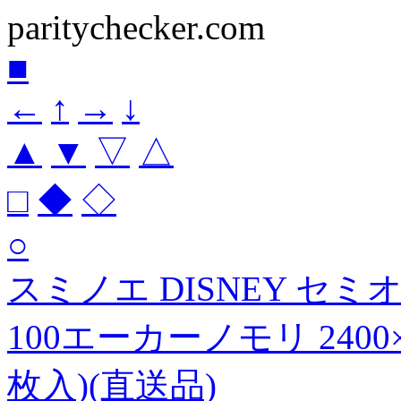
paritychecker.com
■
←
↑
→
↓
▲
▼
▽
△
□
◆
◇
○
スミノエ DISNEY セ
100エーカーノモリ 2400
枚入)(直送品)