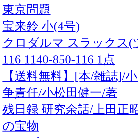
東京問題
宝来鈴 小(4号)
クロダルマ スラックス(
116 1140-850-116 1点
【送料無料】[本/雑誌]
争責任/小松田健一/著
残日録 研究余話/上田正
の宝物