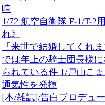
喧
1/72 航空自衛隊 F-1/
れ》
「来世で結婚してくれま
では年上の騎士団長様に
られている件 1/戸山こま
通気性を発揮
[本/雑誌]/告白プロデュー