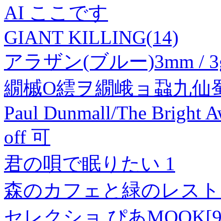
AI ここです
GIANT KILLING(14)
アラザン(ブルー)3mm / 3
繝槭Ο繧ヲ繝峨ョ蝨九仙蜀
Paul Dunmall/The Bright
off 可
君の唄で眠りたい 1
森のカフェと緑のレスト
セレクショ ぴあMOOK[9784