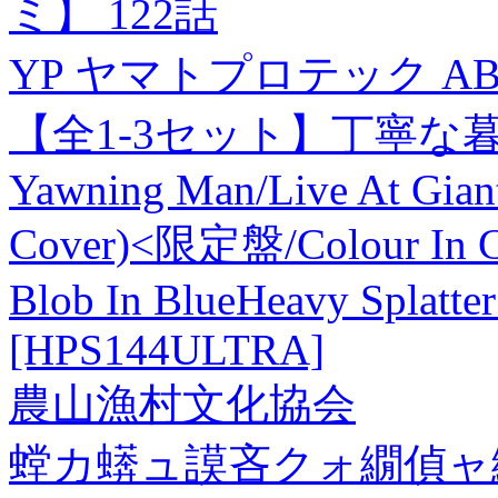
ミ】 122話
YP ヤマトプロテック AB
【全1-3セット】丁寧な
Yawning Man/Live At Giant
Cover)<限定盤/Colour In Col
Blob In BlueHeavy Splatter
[HPS144ULTRA]
農山漁村文化協会
螳カ蠎ュ謨吝クォ繝偵ャ繝