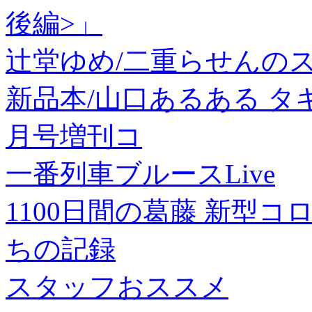
後編>」
辻堂ゆめ/二重らせんのスイッチ
新品本/山口あるある タキ
月号増刊コ
一番列車ブルースLive
1100日間の葛藤 新型
ちの記録
スタッフおススメ