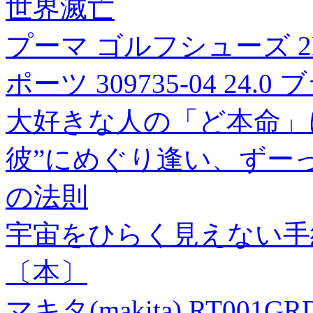
世界滅亡
プーマ ゴルフシューズ 
ポーツ 309735-04 24.0
大好きな人の「ど本命」に
彼”にめぐり逢い、ずー
の法則
宇宙をひらく見えない手紙 Goo
〔本〕
マキタ(makita) RT001