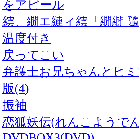
をアピール
繧、繝エ縺ィ繧「繝繝 隨
温度付き
戻ってこい
弁護士お兄ちゃんとヒミツのお
版(4)
振袖
恋狐妖伝(れんこようで
DVDBOX3(DVD)