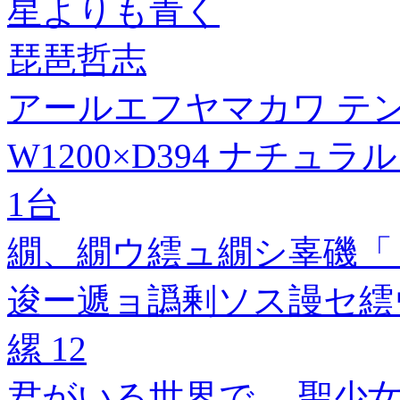
星よりも青く
琵琶哲志
アールエフヤマカワ テ
W1200×D394 ナチュラル ■
1台
繝、繝ウ繧ュ繝シ辜磯「ィ
逡ー遞ョ譌剰ソス謾セ繧
縲 12
君がいる世界で。 聖少