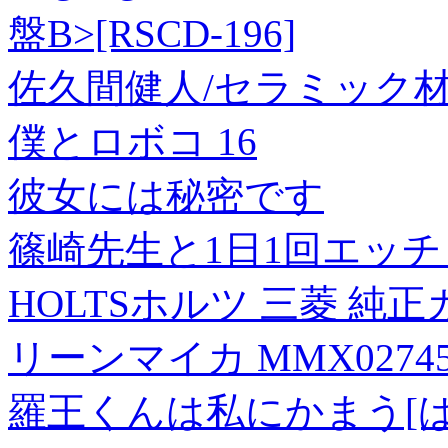
盤B>[RSCD-196]
佐久間健人/セラミック材料学[
僕とロボコ 16
彼女には秘密です
篠崎先生と1日1回エッチ
HOLTSホルツ 三菱 純
リーンマイカ MMX0274
羅王くんは私にかまう[ば