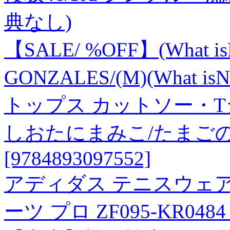
典なし)
【SALE/ %OFF】(What isNt
GONZALES/(M)(What
トップス カットソー・T
しおたにまみこ/たまご
[9784893097552]
アディダス テニスウェア 
ーツ プロ ZF095-KR04