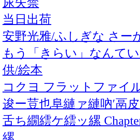
尿失禁
当日出荷
安野光雅/ふしぎな さーかす[9
もう「きらい」なんていわな
供/絵本
コクヨ フラットファイル V 
逡ー荳也阜縺ァ縺吶′鬲
舌ち繝繧ケ繧ッ縲 Chap
縲