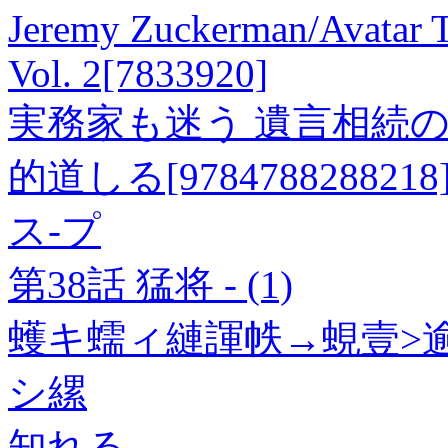
Jeremy Zuckerman/Avatar T
Vol. 2[7833920]
実務家も迷う 遺言相続の
的道しる[9784788288218
ス-プ
第38話 猛将 - (1)
蠖キ蠕ィ縺諢帙→蜆壹>逾
シ縲
知れる