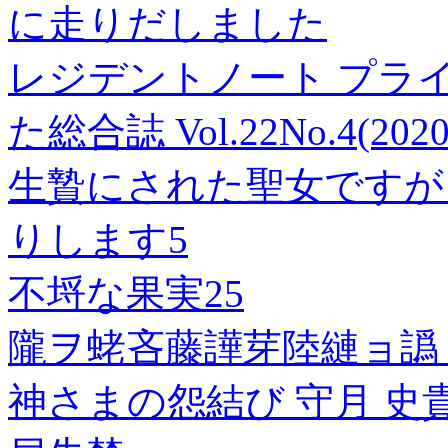
に走りだしました
レジデントノート プラ
た総合誌 Vol.22No.4(
生贄にされた聖女ですが
りします5
不埒な果実25
隴ヲ蛯吝藤譁芽陸縺ョ譌・
神さまの怨結び 守月 史貴