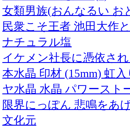
女類男族(おんなるい おと
民衆こそ王者 池田大作と
ナチュラル塩
イケメン社長に憑依され
本水晶 印材 (15mm) 
ヤ水晶 水晶 パワーストーン 
限界にっぽん 悲鳴をあ
文化元