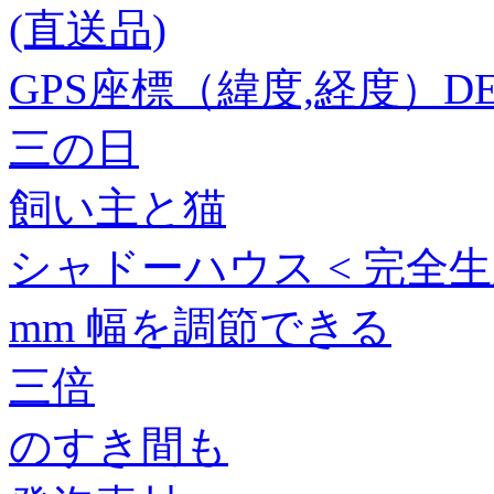
(直送品)
GPS座標（緯度,経度）DEG 
三の日
飼い主と猫
シャドーハウス < 完全生産
mm 幅を調節できる
三倍
のすき間も