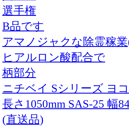
選手権
B品です
アマノジャクな除霊稼業(話
ヒアルロン酸配合で
柄部分
ニチベイ Sシリーズ ヨ
長さ1050mm SAS-25 幅
(直送品)