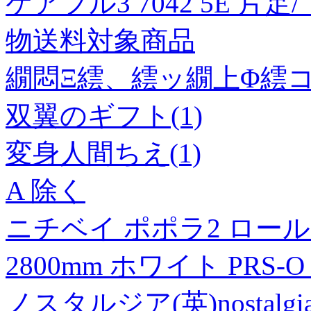
ケアフル3 7042 5E 片足
物送料対象商品
繝悶Ξ繧、繧ッ繝上Φ繧コ
双翼のギフト(1)
変身人間ちえ(1)
A 除く
ニチベイ ポポラ2 ロール
2800mm ホワイト PRS-O
ノスタルジア(英)nostal