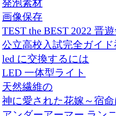
発泡素材
画像保存
TEST the BEST 2022 晋
公立高校入試完全ガイド神
led に交換するには
LED 一体型ライト
天然繊維の
神に愛された花嫁～宿命に抗
アンダーアーマー ラン