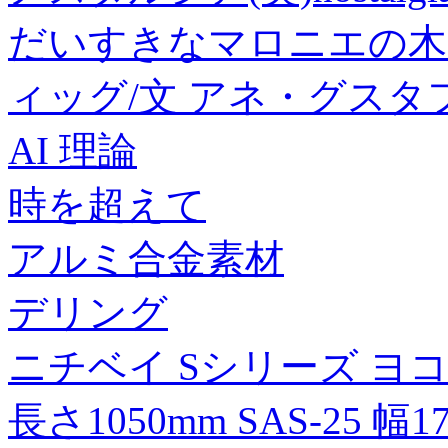
だいすきなマロニエの木
ィッグ/文 アネ・グスタ
AI 理論
時を超えて
アルミ合金素材
デリング
ニチベイ Sシリーズ ヨ
長さ1050mm SAS-25 幅