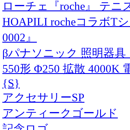
ローチェ『roche』 テ
HOAPILI rocheコラ
0002』
βパナソニック 照明器具【
550形 Φ250 拡散 40
{S}
アクセサリーSP
アンティークゴールド
記念ロゴ