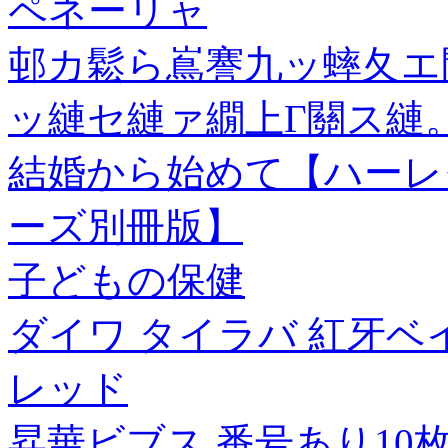
ペネーリャ
邨カ鬆ら嶌謇九ッ蟀夂エ
ッ縺セ縺ァ繝上Γ關ス縺。
結婚から始めて【ハーレ
ーズ別冊版】
子どもの保健
ダイワ タイラバ 紅牙ベ
レッド
昇華ビブス 番号あり10枚