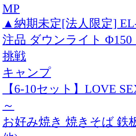
MP
▲納期未定[法人限定] EL-D
注品 ダウンライト Φ150 電球
挑戦
キャンプ
【6-10セット】LOVE SEXU
～
お好み焼き 焼きそば 鉄