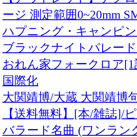
ージ 測定範囲0~20mm SM-5
ハプニング・キャンピン
ブラックナイトパレード 
おれん家フォークロア[1話売り
国際化
大関靖博/大蔵 大関靖博句集[9
【送料無料】[本/雑誌]
バラード名曲 (ワンラン