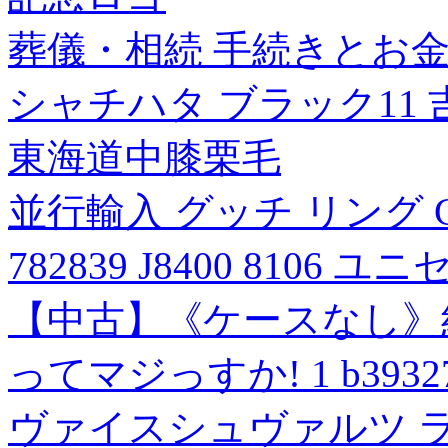
葬儀・相続 手続きとお
シャチハタ ブラック11 
東海道中膝栗毛
並行輸入 グッチ リング 
782839 J8400 8106 
【中古】《ケースなし》
ってマジっすか! 1 b39
ヴァイスシュヴァルツ 