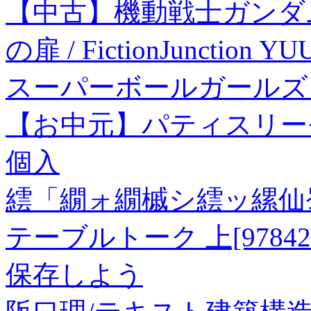
【中古】機動戦士ガンダム S
の扉 / FictionJunction
スーパーボールガールズ【
【お中元】パティスリー
個入
繧「繝ォ繝槭シ繧ッ縲仙蜀
テーブルトーク 上[9784286
保存しよう