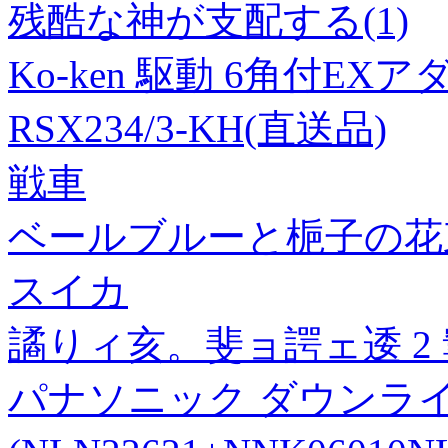
残酷な神が支配する(1)
Ko-ken 駆動 6角付E
RSX234/3-KH(直送品)
戦車
ベールブルーと梔子の花束
スイカ
譎りィ亥。斐ョ諤ェ逶 2
パナソニック ダウンライト 