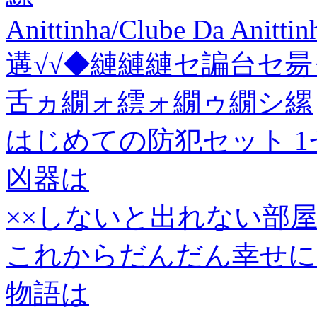
Anittinha/Clube Da Anitti
遘√√◆縺縺縺セ諞台セ昜
舌ヵ繝ォ繧ォ繝ゥ繝シ縲
はじめての防犯セット 1
凶器は
××しないと出れない部
これからだんだん幸せにな
物語は