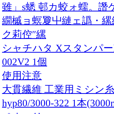
雖」s蟋 邨カ蛟ォ蠕。
繝槭ョ螟夐屮縺ェ譌・縲
ク莉倥″縲
シャチハタ XスタンパーB
002V2 1個
使用注意
大貫繊維 工業用ミシン糸 ハ
hyp80/3000-322 1本(30