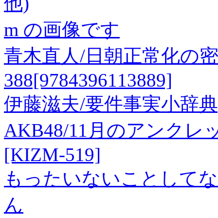
他)
m の画像です
青木直人/日朝正常化の密
388[9784396113889]
伊藤滋夫/要件事実小辞典[978
AKB48/11月のアンクレ
[KIZM-519]
もったいないことしてな
ん