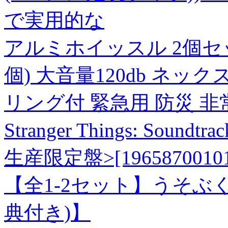
で実用的な
アルミホイッスル 2個セ
個) 大音量120db ネッ
リング付 緊急用 防災 非
Stranger Things: Soundtra
生産限定盤>[19658700101
【全1-2セット】うそぶ
典付き)】