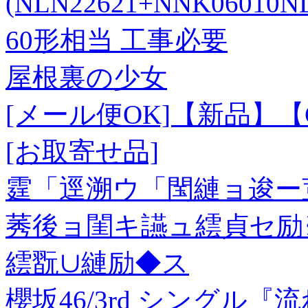
(NLN22621+NNK06010
60形相当 工事必要
屋根裏の少女
[メール便OK]【新品】【C
[お取寄せ品]
霆「逕溯ウ「閠縺ョ逡ー荳
莠後ョ閨キ讌ュ繧貞セ励
繧翫∪縺励◆ス
櫻坂46/3rd シングル『流れ弾