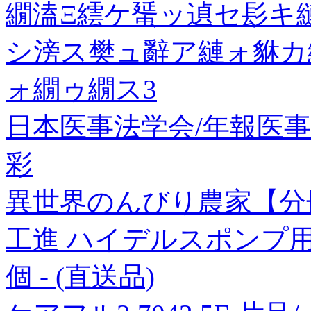
繝溘Ξ繧ケ蜑ッ遉セ髟キ
シ滂ス樊ュ辭ア縺ォ貅カ
ォ繝ゥ繝ス3
日本医事法学会/年報医事法学 35
彩
異世界のんびり農家【分冊
工進 ハイデルスポンプ用鉄
個 - (直送品)