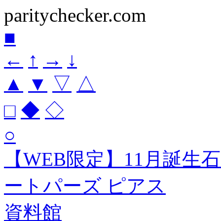
paritychecker.com
■
←
↑
→
↓
▲
▼
▽
△
□
◆
◇
○
【WEB限定】11月誕生石
ートパーズ ピアス
資料館