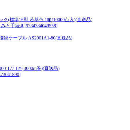
)H型 若草色 1箱(10000点入)(直送品)
き[9784384049558]
ケーブル AS2001A1-80(直送品)
0-177 1本(3000m巻)(直送品)
41890]