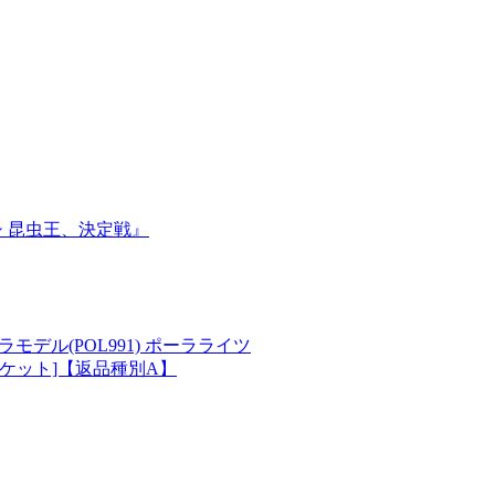
シ 昆虫王、決定戦』
 プラモデル(POL991) ポーラライツ
ャケット]【返品種別A】