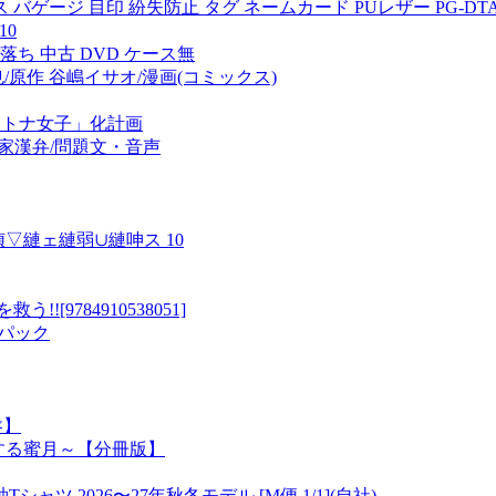
ゲージ 目印 紛失防止 タグ ネームカード PUレザー PG-DTA
10
ち 中古 DVD ケース無
将也/原作 谷嶋イサオ/漫画(コミックス)
オトナ女子」化計画
国家漢弁/問題文・音声
縺ェ縺弱∪縺呻ス 10
9784910538051]
 1パック
盤】
する蜜月～【分冊版】
ツ 2026〜27年秋冬モデル [M便 1/1](自社)