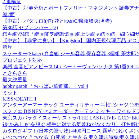
2 重構造
【中古】 証券分析とポートフォリオ・マネジメント 証券アナリスト
縦2面
【中古】 パタリロ!(47) 花とゆめC/魔夜峰央(著者)
第30話 セプテンバー - (2)
繧キ繝√Μ繧「縺ョ闍ヲ縺譫懷ョ 繝上シ繝ャ繧ッ繧、繝ウ繝
【中古】【非常に良い】【Kingston】 国内正規代理店品 デスクトップ用メモリ 
第座
スケーター(Skater) 弁当箱 シール容器 保存容器 3個組 茶太郎とき
プロジェクト対応
楽譜 全音ピアノピース145 ベートーヴェン/ソナタ 第1番(OP.2-No.1
ときらきら
最大総重量
hobby graph 「おっぱい華道部。」vol.4
ミット
KISS×DEATH 1
アンダーアーマー テック ユーティリティー 半袖Tシャツ 138597
スミノエ DISNEY セミオーダー カーテン ミッキー ワイルドフラワ
東京スカパラダイスオーケストラ/THE LAST-LIVE- [2CD+Blu-ra
裃(かみしも)を脱ぐ,相手に対する気兼ねがなくなり、打ち
カタログギフト(日本の贈り物) 4400円コース 露草(つゆくさ) 
いのちづな うちなる“自死者”と生きる 亜久津歩詩集/亜久津