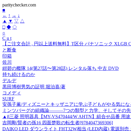
paritychecker.com
■
←
↑
→
↓
▲
▼
▽
△
□
◆
◇
○
C u t
【ご注文合計 , 円以上送料無料】T区分 パナソニック XLGB CB 
と断食
印箱
佐川
紺碧の艦隊 14(第27話〜第28話) レンタル落ち 中古 DVD
持ち続けるのか
デルデ
黒田博樹男気の証明 堀治喜/著
コメディ
SURF
安孫子薫/ディズニーとキッザニアに学ぶ子どもがやる気になる育て方[
ミンツバーグの組織論―――7つの類型と力学、そしてその
▲β三菱 照明器具【MY-VS470444/W AHTN】組合せ品番 用
吉岡剛/賢者の孫16 四面楚歌の転生者[9784047369306]
DAIKO LED ダウンライト FHT32W相当 (LED内蔵) 電源別売 カ