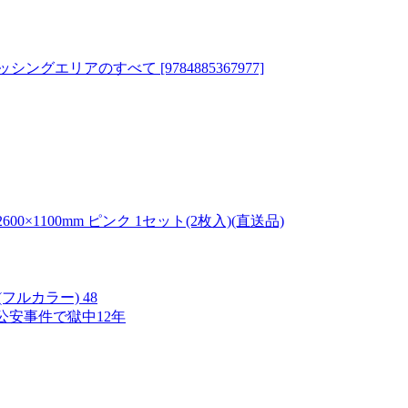
ィッシングエリアのすべて
[9784885367977]
0×1100mm ピンク 1セット(2枚入)(直送品)
ルカラー) 48
公安事件で獄中12年