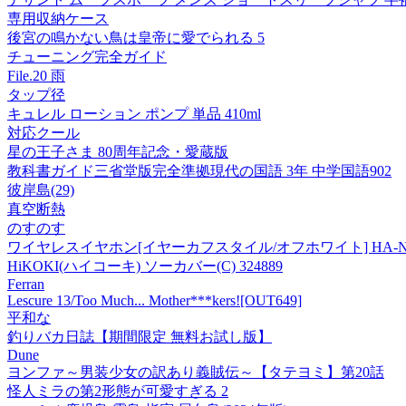
専用収納ケース
後宮の鳴かない鳥は皇帝に愛でられる 5
チューニング完全ガイド
File.20 雨
タップ径
キュレル ローション ポンプ 単品 410ml
対応クール
星の王子さま 80周年記念・愛蔵版
教科書ガイド三省堂版完全準拠現代の国語 3年 中学国語902
彼岸島(29)
真空断熱
のすのす
ワイヤレスイヤホン[イヤーカフスタイル/オフホワイト] HA-NP
HiKOKI(ハイコーキ) ソーカバー(C) 324889
Ferran
Lescure 13/Too Much... Mother***kers![OUT649]
平和な
釣りバカ日誌【期間限定 無料お試し版】
Dune
ヨンファ～男装少女の訳あり義賊伝～【タテヨミ】第20話
怪人ミラの第2形態が可愛すぎる 2