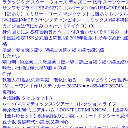
ラゲッジタグ スター・ウォーズ ディズニー 旅行 スーツケース バ
サンワサプライ USB-RS232Cコンバータ(1.0m) USB-CVRS9H-
【訳あり】エミリー・ローズ ※ジャケットに難あり レンタル落
[本/雑誌]/Mr.CB 2 (ヤングチャンピオン・コミックス)/綱本
カノジョは俺にかみつきたい【マイクロ】(9)
身の回りにある有害物質とうまく付き合いたいです! 真の「
中国語検定HSK公式過去問集1級 2018年度版 孔子学院総部 
橘
鬲泌。斐ョ蜿ク譖ク 38縲舌ヵ繝ォ繧ォ繝ゥ繝シ縲
したがふ
驕コ蜩∵紛逅莠コス樊腐莠コ縺ィ驕コ譌上ョ繧ウ繧ウ繝ュ繧偵▽
味わい日和白樺元禄50膳 × 80点
G 形
乾雅人/21世紀の新常識「老化は治る。」新型ビタミンが世界を救う!![
3M エーワン 手作りステッカー 28874N ■▼465-8497 28874N
複雑化
今治謹製 タオルセットA
+-=÷× (マスマティックス) ツアー・コレクション ライブ
柿原徹也/8thミニアルバム「DON’T LET MI KNOW」【通常
【全1-10セット】契約結婚の甘い罠～エリートドクターと恋
親子坂 長編時代小説 夜叉萬同心
デサント ムーブスポーツ メンズ ショートスリーブシャツ 半袖Tシャ