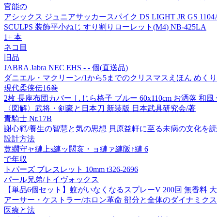
官能の
アシックス ジュニアサッカースパイク DS LIGHT JR GS 1104A
SCULPS 装飾平小ねじ すり割りローレット(M4) NB-425LA
1+ 本
ネコ目
旧品
JABRA Jabra NEC EHS - - 個(直送品)
ダニエル・マクリーン/1から5までのクリスマスえほん めくりスライ
現代柔侠伝16巻
2枚 長座布団カバー しじら格子 ブルー 60x110cm お洒落 和風
〈図解〉武将・剣豪と日本刀 新装版 日本武具研究会/著
青騎士 Nr.17B
謝心範/養生の智慧と気の思想 貝原益軒に至る未病の文化を読む[978
設計方法
荳繝守ャ縺上s縺ッ闊亥・ョ縺ァ縺阪↑縺 6
で年収
トパーズ ブレスレット 10mm t326-2696
パール兄弟/トイヴォックス
【単品6個セット】蚊がいなくなるスプレーV 200回 無香料 
アーサー・ケストラー/ホロン革命 部分と全体のダイナミクス[9784
医療と法