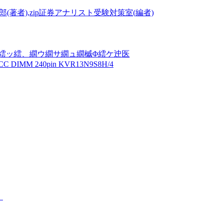
(著者),zip証券アナリスト受験対策室(編者)
繧ッ繧、繝ウ繝サ繝ュ繝槭Φ繧ケ迚医
IMM 240pin KVR13N9S8H/4
。