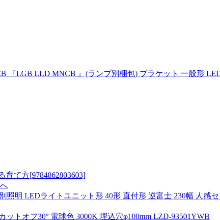
『LGB LLD MNCB 』(ランプ別梱包) ブラケット 一般形 LE
9784862803603]
先へ
途別照明 LEDライトユニット形 40形 直付形 逆富士 230幅 人感
ットオフ30° 電球色 3000K 埋込穴φ100mm LZD-93501YWB