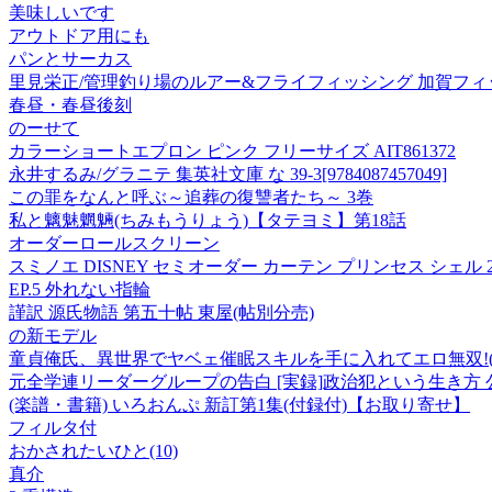
美味しいです
アウトドア用にも
パンとサーカス
里見栄正/管理釣り場のルアー&フライフィッシング 加賀フ
春昼・春昼後刻
のーせて
カラーショートエプロン ピンク フリーサイズ AIT861372
永井するみ/グラニテ 集英社文庫 な 39-3[9784087457049]
この罪をなんと呼ぶ～追葬の復讐者たち～ 3巻
私と魑魅魍魎(ちみもうりょう)【タテヨミ】第18話
オーダーロールスクリーン
スミノエ DISNEY セミオーダー カーテン プリンセス シェル 260
EP.5 外れない指輪
謹訳 源氏物語 第五十帖 東屋(帖別分売)
の新モデル
童貞俺氏、異世界でヤベェ催眠スキルを手に入れてエロ無双!(フ
元全学連リーダーグループの告白 [実録]政治犯という生き方 
(楽譜・書籍) いろおんぷ 新訂第1集(付録付)【お取り寄せ】
フィルタ付
おかされたいひと(10)
真介