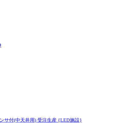
D
センサ付(中天井用) 受注生産 {LED施設}