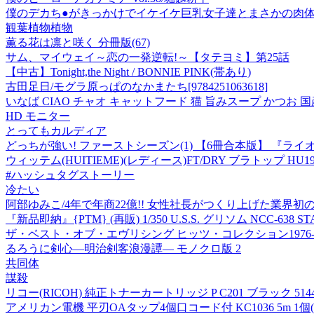
僕のデカち●がきっかけでイケイケ巨乳女子達とまさかの肉体関
観葉植物植物
薫る花は凛と咲く 分冊版(67)
サム、マイウェイ～恋の一発逆転!～【タテヨミ】第25話
【中古】Tonight,the Night / BONNIE PINK(帯あり)
古田足日/モグラ原っぱのなかまたち[9784251063618]
いなば CIAO チャオ キャットフード 猫 旨みスープ かつお 国産
HD モニター
とってもカルディア
どっちが強い! ファーストシーズン(1) 【6冊合本版】 『ラ
ウィッテム(HUITIEME)(レディース)FT/DRY ブラトップ HU19F
#ハッシュタグストーリー
冷たい
阿部ゆみこ/4年で年商22億!! 女性社長がつくり上げた業界初の試みとは
『新品即納』{PTM} (再販) 1/350 U.S.S. グリソム NCC-
ザ・ベスト・オブ・エヴリシング ヒッツ・コレクション1976-2
るろうに剣心―明治剣客浪漫譚― モノクロ版 2
共同体
謀殺
リコー(RICOH) 純正トナーカートリッジ P C201 ブラック 5144
アメリカン電機 平刃OAタップ4個口コード付 KC1036 5m 1個