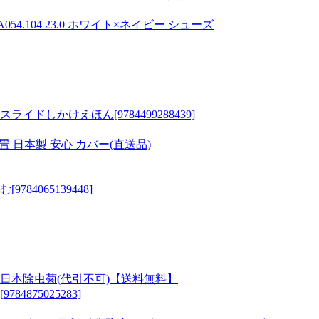
054.104 23.0 ホワイト×ネイビー シューズ
ドしかけえほん[9784499288439]
 畳 日本製 安心 カバー(直送品)
4065139448]
大日本除虫菊(代引不可)【送料無料】
875025283]