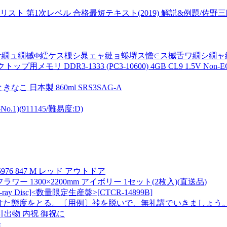
 第1次レベル 合格最短テキスト(2019) 解説&例題/佐野三郎
サ繝ュ繝槭Φ繧ケス樔シ晁ェャ縺ョ蜷堺ス憺∈ス槭舌ワ繝シ繝ャ
DDR3-1333 (PC3-10600) 4GB CL9 1.5V Non-ECC D
なこ 日本製 860ml SRS3SAG-A
)(911145/難易度:D)
6 847 M レッド アウトドア
ー 1300×2200mm アイボリー 1セット(2枚入)(直送品)
y Disc]<数量限定生産盤>[CTCR-14899B]
解けた態度をとる。〔用例〕裃を脱いで、無礼講でいきましょう
引出物 内祝 御祝に
歩