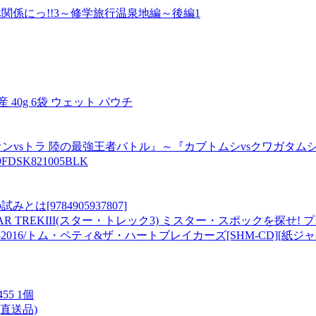
係にっ!!3～修学旅行温泉地編～後編1
 40g 6袋 ウェット パウチ
イオンvsトラ 陸の最強王者バトル』～『カブトムシvsクワガタム
DSK821005BLK
[9784905937807]
638 STAR TREKIII(スター・トレック3) ミスター・スポックを探せ!
016/トム・ペティ&ザ・ハートブレイカーズ[SHM-CD][紙ジ
55 1個
(直送品)