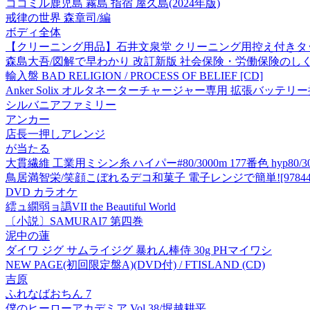
ココミル鹿児島 霧島 指宿 屋久島(2024年版)
戒律の世界 森章司/編
ボディ全体
【クリーニング用品】石井文泉堂 クリーニング用控え付きタック(標準
森島大吾/図解で早わかり 改訂新版 社会保険・労働保険のしくみと手続
輸入盤 BAD RELIGION / PROCESS OF BELIEF [CD]
Anker Solix オルタネーターチャージャー専用 拡張バッテリー接続
シルバニアファミリー
アンカー
店長一押しアレンジ
が当たる
大貫繊維 工業用ミシン糸 ハイパー#80/3000m 177番色 hyp80/300
鳥居満智栄/笑顔こぼれるデコ和菓子 電子レンジで簡単![97844730
DVD カラオケ
繧ュ繝弱ョ譌VII the Beautiful World
〔小説〕SAMURAI7 第四巻
泥中の蓮
ダイワ ジグ サムライジグ 暴れん棒侍 30g PHマイワシ
NEW PAGE(初回限定盤A)(DVD付) / FTISLAND (CD)
吉原
ふれなばおちん 7
僕のヒーローアカデミア Vol.38/堀越耕平