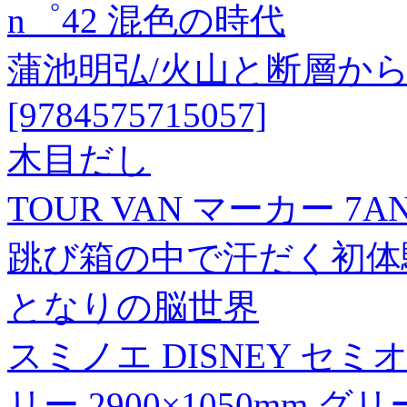
n゜42 混色の時代
蒲池明弘/火山と断層か
[9784575715057]
木目だし
TOUR VAN マーカー 7AN
跳び箱の中で汗だく初体
となりの脳世界
スミノエ DISNEY セ
リー 2900×1050mm グ