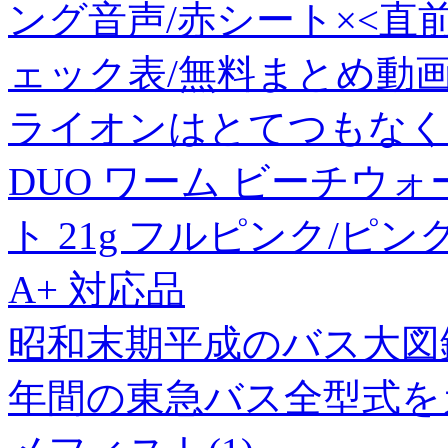
ング音声/赤シート×<直
ェック表/無料まとめ動画
ライオンはとてつもなく
DUO ワーム ビーチウ
ト 21g フルピンク/
A+ 対応品
昭和末期平成のバス大図鑑 
年間の東急バス全型式を