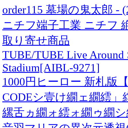
order115 墓場の鬼太郎 - (
ニチフ端子工業 ニチフ 絶
取り寄せ商品
TUBE/TUBE Live Around Sp
Stadium[AIBL-9271]
1000円ヒーロー 新札版【
CODEシ壹け繝ェ繝繧」
縲舌ヵ繝ォ繧ォ繝ゥ繝シ
音羽マリアの異次元透視(