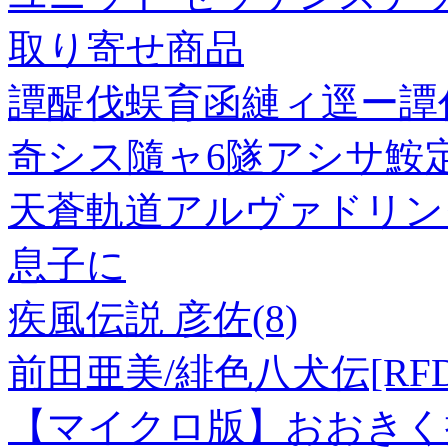
取り寄せ商品
譚醍伐蜈育函縺ィ逕ー譚
奇シス隨ャ6隧アシサ鮟
天蒼軌道アルヴァドリング
息子に
疾風伝説 彦佐(8)
前田亜美/緋色八犬伝[RFD-
【マイクロ版】おおきく振