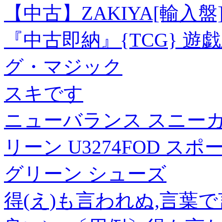
【中古】ZAKIYA[輸入盤] 
『中古即納』{TCG} 遊戯王
グ・マジック
スキです
ニューバランス スニーカー
リーン U3274FOD スポ
グリーン シューズ
得(え)も言われぬ,言葉