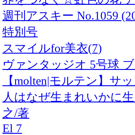
週刊アスキー No.1059 (
特別号
スマイルfor美衣(7)
ヴァンタッジオ 5号球 
【molten|モルテン】サッ
人はなぜ生まれいかに生き
之/著
El 7