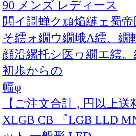
90 メンズ レディース
閧イ謌蝉ク頑焔縺ェ蜀帝
そ繧ォ繝ウ繝峨Λ繧、繝輔
顔沿縲托シ医ヮ繝エ繧。
初歩からの
幅φ
【ご注文合計 , 円以上
XLGB CB 『LGB LLD