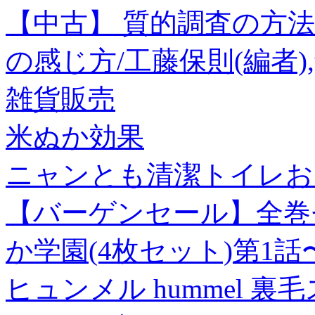
【中古】 質的調査の方法
の感じ方/工藤保則(編者),
雑貨販売
米ぬか効果
ニャンとも清潔トイレおし
【バーゲンセール】全巻
か学園(4枚セット)第1
ヒュンメル hummel 裏毛