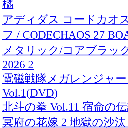
橘
アディダス コードカオス 
フ / CODECHAOS 27 B
メタリック/コアブラック
2026 2
電磁戦隊メガレンジャー DV
Vol.1(DVD)
北斗の拳 Vol.11 宿命の伝
冥府の花嫁 2 地獄の沙