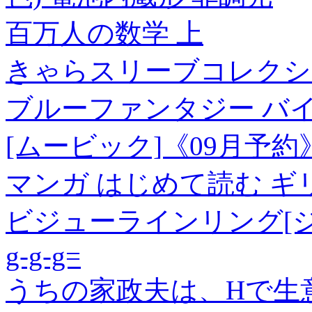
百万人の数学 上
きゃらスリーブコレクシ
ブルーファンタジー バイシュ
[ムービック]《09月予約
マンガ はじめて読む ギ
ビジューラインリング[
g-g-g=
うちの家政夫は、Hで生