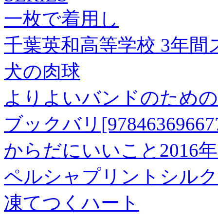
一枚で着用し
千葉英和高等学校 3年間
犬の肉球
よりよいバンドのための
ブックバリ[978463696677
からだにいいこと2016年
ペルシャプリントシルク
凍てつくハート