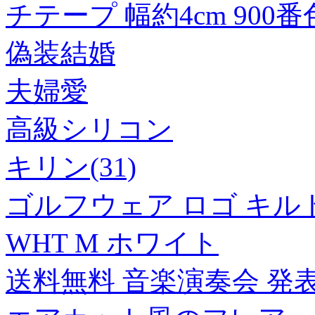
チテープ 幅約4cm 900番色 
偽装結婚
夫婦愛
高級シリコン
キリン(31)
ゴルフウェア ロゴ キルトパ
WHT M ホワイト
送料無料 音楽演奏会 発