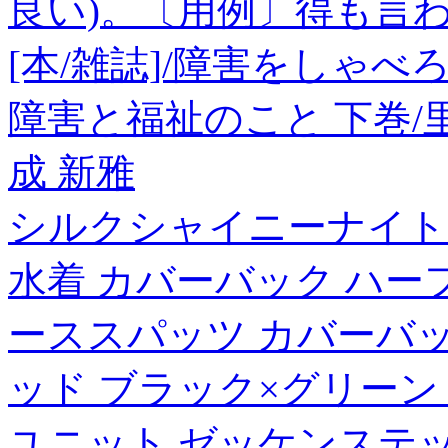
良い)。〔用例〕得も言
[本/雑誌]/障害をしゃべ
障害と福祉のこと 下巻/
成 新雅
シルクシャイニーナイトキ
水着 カバーバック ハー
ーススパッツ カバーバッ
ッド ブラック×グリーン (
ユニット ゼッケンステッ