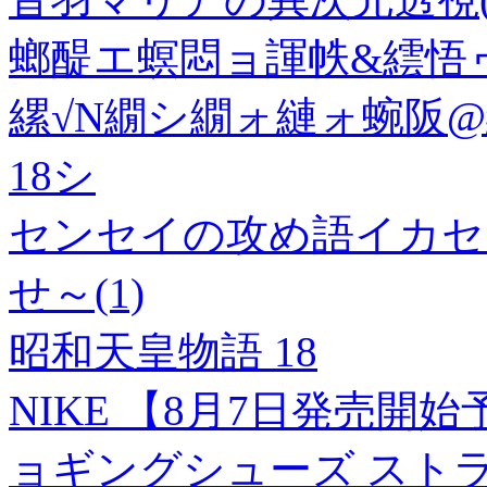
螂醍エ螟悶ョ諢帙&繧悟
縲√Ν繝シ繝ォ縺ォ蜿阪
18シ
センセイの攻め語イカセ
せ～(1)
昭和天皇物語 18
NIKE 【8月7日発売開
ョギングシューズ ストラ