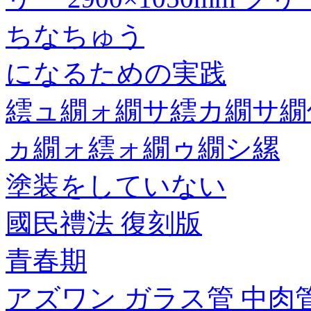
ちなちゅう
になるための実践
繧ュ繝ォ繝サ繧カ繝サ繝
ヵ繝ォ繧ォ繝ゥ繝シ縲
塗装をしていない
國民禮法 復刻版
青春期
アズワン ガラス管 中肉管B(ME