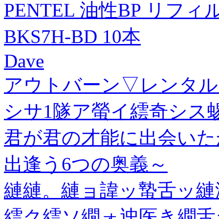
PENTEL 油性BP リフィル B
BKS7H-BD 10本
Dave
アウトバーン▽レンタル用
シサ1隧ア螢イ繧奇シス蜴
君が君の才能に出会いたかっ
出逢う6つの奥義～
縺縺。縺ョ諱ッ蟄舌ッ縺
繧ク繧ソ繝ォ迚医き繝舌