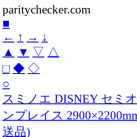
paritychecker.com
■
←
↑
→
↓
▲
▼
▽
△
□
◆
◇
○
スミノエ DISNEY セ
ンプレイス 2900×2200
送品)