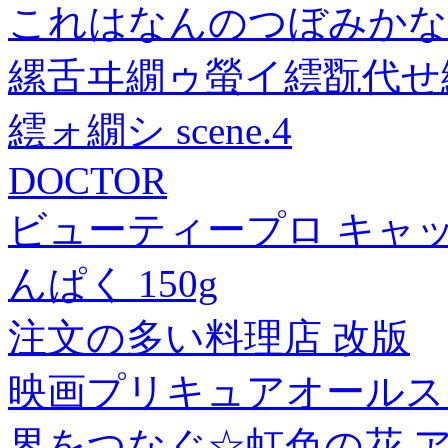
これはなんのつぼみかな 
縲舌ヰ繝ゥ螢イ繧翫代せ
繧ォ繝シ scene.4
DOCTOR
ビューティープロ キャッ
んぱく 150g
注文の多い料理店 改版
映画プリキュアオールスタ
界をつなぐ☆虹色の花 