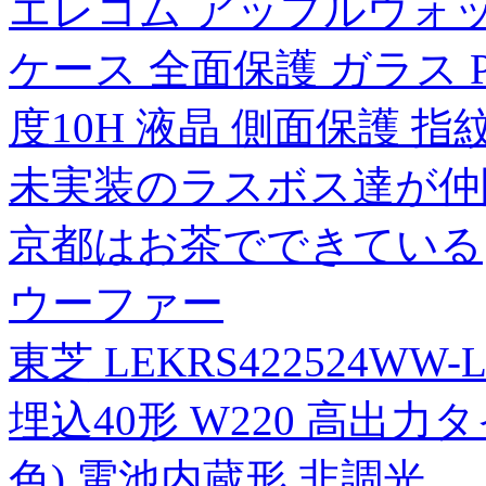
エレコム アップルウォッチ シ
ケース 全面保護 ガラス 
度10H 液晶 側面保護 指
未実装のラスボス達が仲
京都はお茶でできている
ウーファー
東芝 LEKRS422524WW
埋込40形 W220 高出力
色) 電池内蔵形 非調光