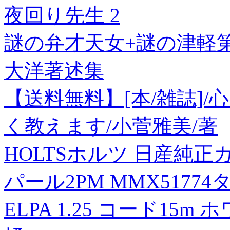
夜回り先生 2
謎の弁才天女+謎の津軽
大洋著述集
【送料無料】[本/雑誌]
く教えます/小菅雅美/著
HOLTSホルツ 日産純正
パール2PM MMX51774
ELPA 1.25 コード15m ホ