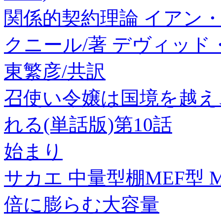
関係的契約理論 イアン
クニール/著 デヴィッド
東繁彦/共訳
召使い令嬢は国境を越え
れる(単話版)第10話
始まり
サカエ 中量型棚MEF型 ME
倍に膨らむ大容量