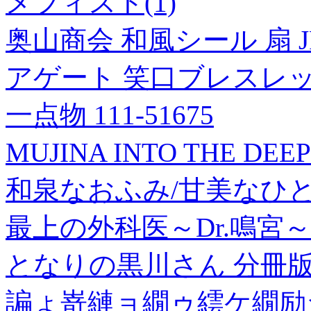
メフィスト(1)
奥山商会 和風シール 扇 JP
アゲート 笑口ブレスレッ
一点物 111-51675
MUJINA INTO THE DE
和泉なおふみ/甘美なひととき[
最上の外科医～Dr.鳴宮
となりの黒川さん 分冊版(
諞ょ嵜縺ョ繝ゥ繧ケ繝励シ