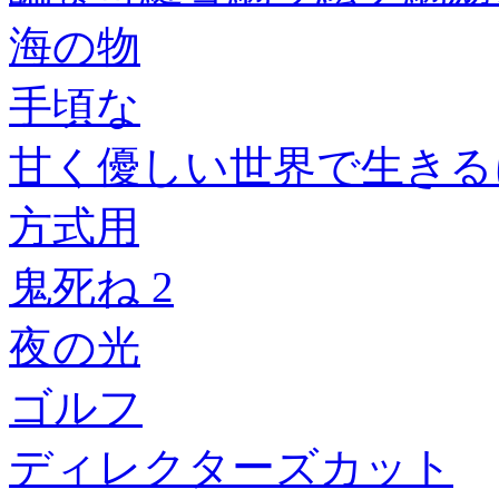
海の物
手頃な
甘く優しい世界で生きるに
方式用
鬼死ね 2
夜の光
ゴルフ
ディレクターズカット