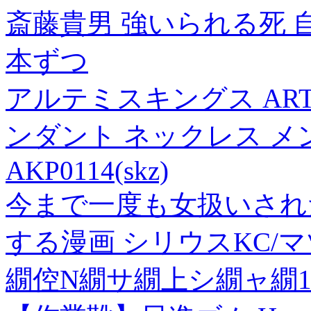
斎藤貴男 強いられる死 自
本ずつ
アルテミスキングス ART
ンダント ネックレス メン
AKP0114(skz)
今まで一度も女扱いされ
する漫画 シリウスKC/マ
繝倥Ν繝サ繝上シ繝ャ繝1