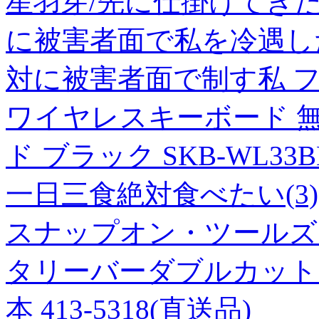
星羽芽/先に仕掛けてき
に被害者面で私を冷遇した
対に被害者面で制す私 ファイッ
ワイヤレスキーボード 無
ド ブラック SKB-WL3
一日三食絶対食べたい(3)
スナップオン・ツールズ
タリーバーダブルカット 刃径
本 413-5318(直送品)