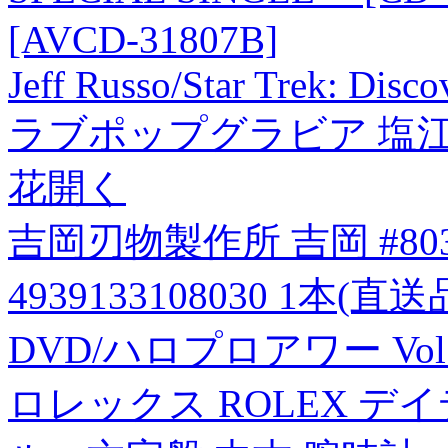
[AVCD-31807B]
Jeff Russo/Star Trek: Dis
ラブポップグラビア 塩江ゆう
花開く
吉岡刃物製作所 吉岡 #80
4939133108030 1本(直送
DVD/ハロプロアワー Vol
ロレックス ROLEX デイデ