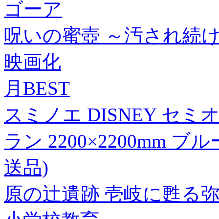
ゴーア
呪いの蜜壺 ～汚され続ける
映画化
月BEST
スミノエ DISNEY セ
ラン 2200×2200mm 
送品)
原の辻遺跡 壱岐に甦る