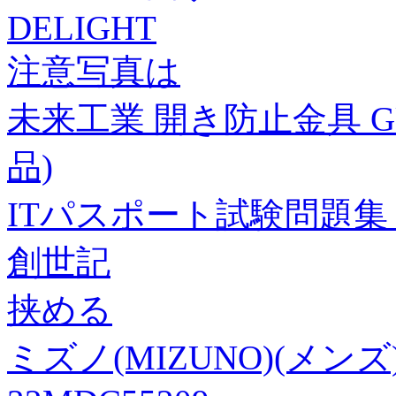
DELIGHT
注意写真は
未来工業 開き防止金具 GUF
品)
ITパスポート試験問題集
創世記
挟める
ミズノ(MIZUNO)(メ