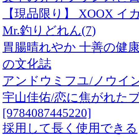
【現品限り】 XOOX イ
Mr.釣りどれん(7)
胃腸晴れやか 十善の健康
の文化誌
アンドウミフユ/ノウイング[9
宇山佳佑/恋に焦がれたブ
[9784087445220]
採用して長く使用できる