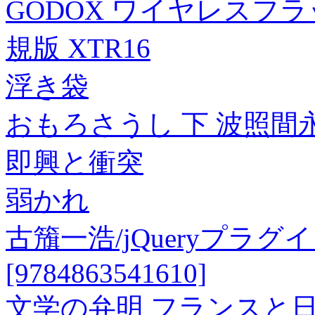
GODOX ワイヤレスフ
規版 XTR16
浮き袋
おもろさうし 下 波照間
即興と衝突
弱かれ
古籏一浩/jQueryプラ
[9784863541610]
文学の弁明 フランスと