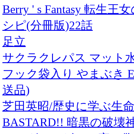
Berry ' s Fantas
シピ(分冊版)22話
足立
サクラクレパス マット水
フック袋入り やまぶき EMW
送品)
芝田英昭/歴史に学ぶ生命の尊厳
BASTARD!! 暗黒の破壊神