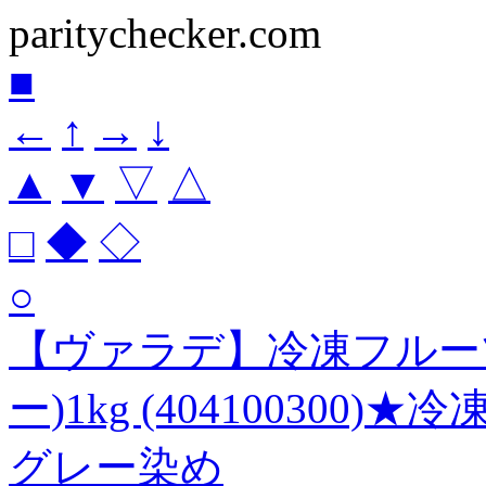
paritychecker.com
■
←
↑
→
↓
▲
▼
▽
△
□
◆
◇
○
【ヴァラデ】冷凍フルー
ー)1kg (404100300)
グレー染め