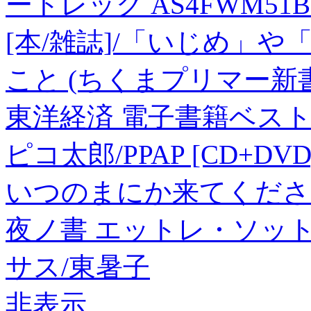
ートレッグ AS4FWM51
[本/雑誌]/「いじめ」
こと (ちくまプリマー新書
東洋経済 電子書籍ベスト10
ピコ太郎/PPAP [CD+DVD]
いつのまにか来てくださ
夜ノ書 エットレ・ソッ
サス/東暑子
非表示