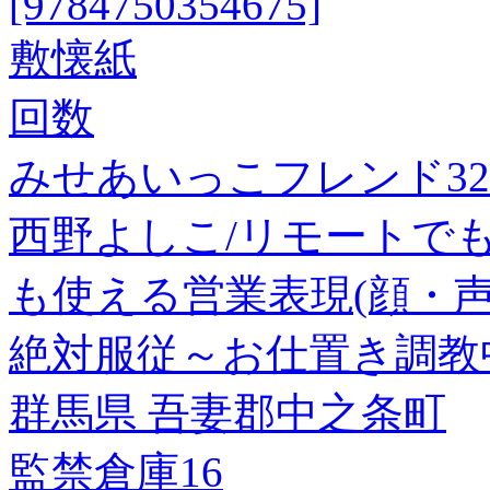
[9784750354675]
敷懐紙
回数
みせあいっこフレンド32
西野よしこ/リモートで
も使える営業表現(顔・
絶対服従～お仕置き調教中!
群馬県 吾妻郡中之条町
監禁倉庫16