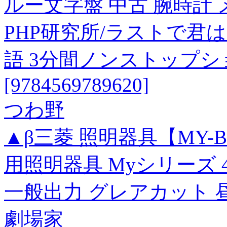
ルー文字盤 中古 腕時計 
PHP研究所/ラストで君
語 3分間ノンストップ
[9784569789620]
つわ野
▲β三菱 照明器具【MY-BK4
用照明器具 Myシリーズ 4
一般出力 グレアカット 昼
劇場家