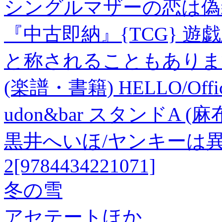
シングルマザーの恋は偽装
『中古即納』{TCG} 遊戯王
と称されることもありま
(楽譜・書籍) HELLO/Of
udon&bar スタンドA (
黒井へいほ/ヤンキーは
2[9784434221071]
冬の雪
アセテートほか