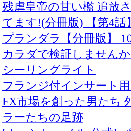
残虐皇帝の甘い檻 追放
てます!(分冊版) 【第4話
プランダラ【分冊版】 10
カラダで検証しませんか
シーリングライト
フランジ付インサート用
FX市場を創った男たち
ラーたちの足跡