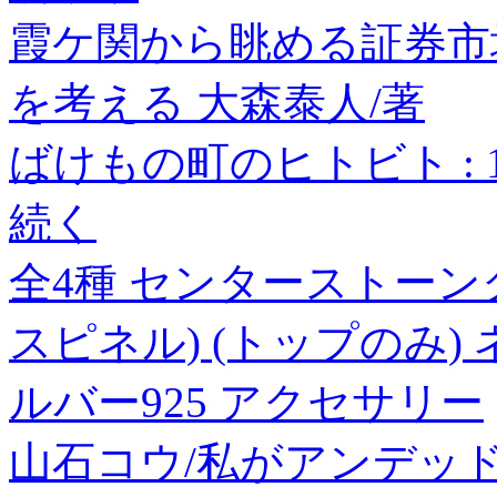
霞ケ関から眺める証券市
を考える 大森泰人/著
ばけもの町のヒトビト : 
続く
全4種 センターストーン
スピネル) (トップのみ)
ルバー925 アクセサリー
山石コウ/私がアンデッド