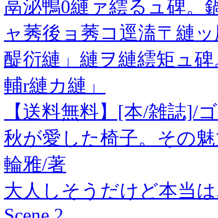
鬲泌鴨0縺ァ繧るュ碑。
ャ莠後ョ莠コ逕溘〒縺ッ
醍衍縺」縺ヲ縺繧矩ュ碑
輔r縺カ縺」
【送料無料】[本/雑誌]
秋が愛した椅子。その魅
輪雅/著
大人しそうだけど本当は
Scene.2