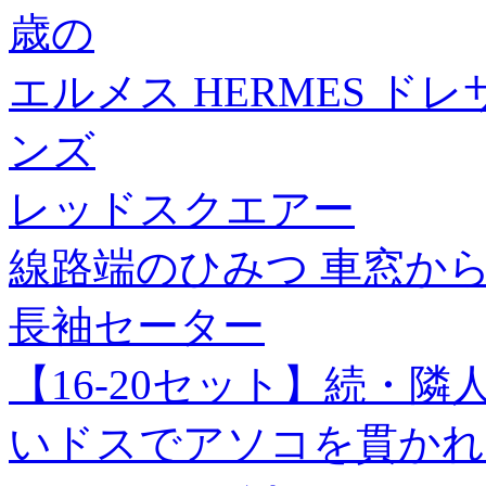
歳の
エルメス HERMES ドレサ
ンズ
レッドスクエアー
線路端のひみつ 車窓か
長袖セーター
【16-20セット】続・
いドスでアソコを貫かれ