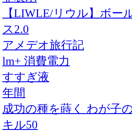
【LIWLE/リウル】ボ
ス2.0
アメデオ旅行記
lm+ 消費電力
すすぎ液
年間
成功の種を蒔く わが子
キル50