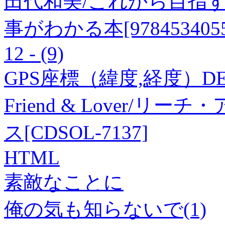
田代和美/これから目指
事がわかる本[9784534055
12 - (9)
GPS座標（緯度,経度）DEG 
Friend & Lover/
ス[CDSOL-7137]
HTML
素敵なことに
俺の気も知らないで(1)