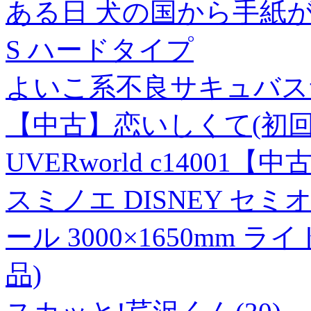
ある日 犬の国から手紙が来
S ハードタイプ
よいこ系不良サキュバス
【中古】恋いしくて(初回生
UVERworld c14001【中
スミノエ DISNEY セ
ール 3000×1650mm 
品)