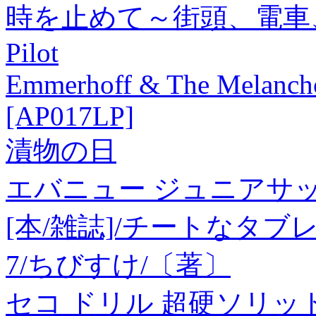
時を止めて～街頭、電車、
Pilot
Emmerhoff & The Melancho
[AP017LP]
漬物の日
エバニュー ジュニアサッ
[本/雑誌]/チートなタ
7/ちびすけ/〔著〕
セコ ドリル 超硬ソリッドドリ