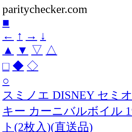
paritychecker.com
■
←
↑
→
↓
▲
▼
▽
△
□
◆
◇
○
スミノエ DISNEY セ
キー カーニバルボイル 19
ト(2枚入)(直送品)