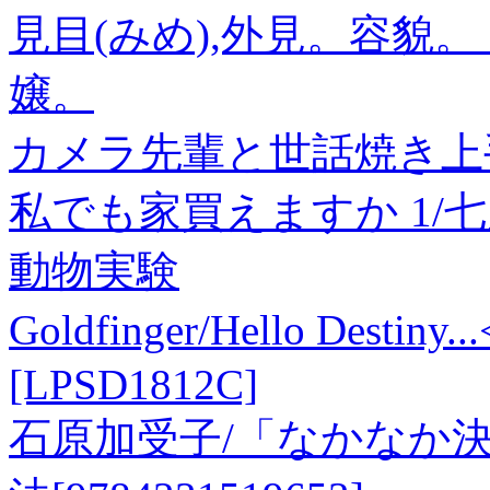
見目(みめ),外見。容貌
嬢。
カメラ先輩と世話焼き上
私でも家買えますか 1/
動物実験
Goldfinger/Hello Destiny
[LPSD1812C]
石原加受子/「なかなか