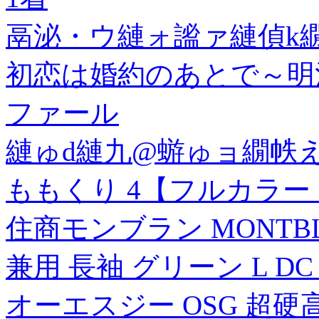
鬲泌・ウ縺ォ謐ァ縺偵k繝
初恋は婚約のあとで～明
ファール
縺ゅd縺九@蝣ゅョ繝帙え
ももくり 4【フルカラ
住商モンブラン MONTB
兼用 長袖 グリーン L DC 
オーエスジー OSG 超