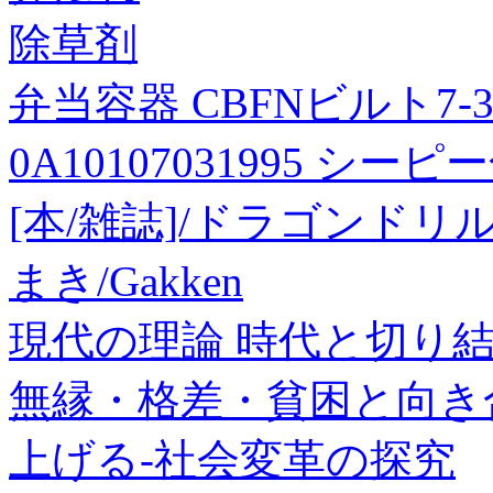
除草剤
弁当容器 CBFNビルト7-3 
0A10107031995 シー
[本/雑誌]/ドラゴンド
まき/Gakken
現代の理論 時代と切り結ぶ
無縁・格差・貧困と向き
上げる-社会変革の探究