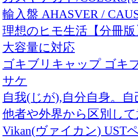
輸入盤 AHASVER / CAUSA
理想のヒモ生活【分冊版】 
大容量に対応
ゴキブリキャップ ゴキブリ
サケ
自我(じが),自分自身。
他者や外界から区別して
Vikan(ヴァイカン) U