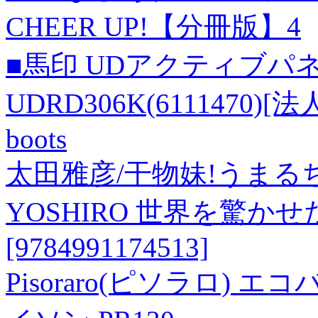
CHEER UP!【分冊版】4
■馬印 UDアクティブパ
UDRD306K(6111470)
boots
太田雅彦/干物妹!うまるちゃん 
YOSHIRO 世界を驚
[9784991174513]
Pisoraro(ピソラロ)