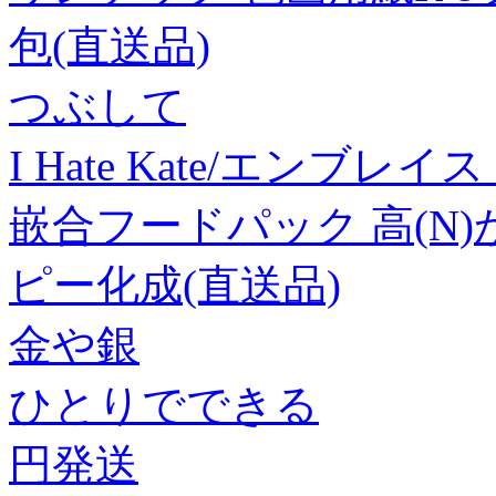
包(直送品)
つぶして
I Hate Kate/エンブレイ
嵌合フードパック 高(N)かが
ピー化成(直送品)
金や銀
ひとりでできる
円発送