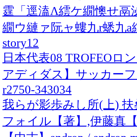
霆「逕溘Λ繧ケ繝懊せ鬲
繝ウ縺ァ阮ャ螻九r蟋九
story12
日本代表08 TROFEOロン
アディダス】サッカーフ
r2750-343034
我らが影歩みし所(上) 
フォイル【著】,伊藤真