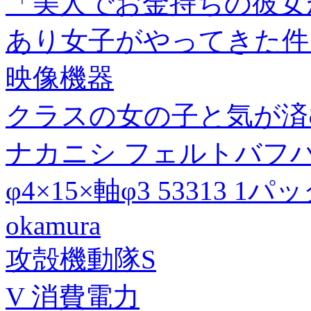
「美人でお金持ちの彼女
あり女子がやってきた件。
映像機器
クラスの女の子と気が済む
ナカニシ フェルトバフハ
φ4×15×軸φ3 53313 1パッ
okamura
攻殻機動隊S
V 消費電力