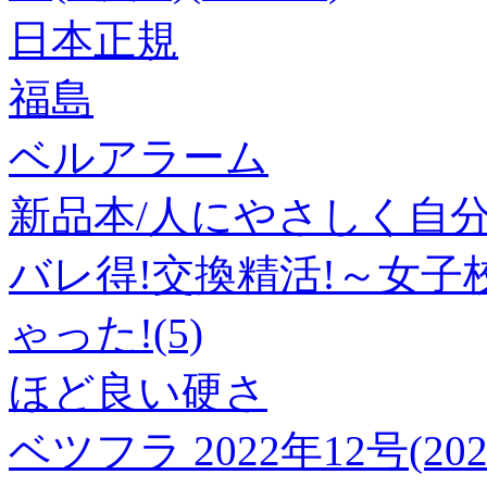
日本正規
福島
ベルアラーム
新品本/人にやさしく自分
バレ得!交換精活!～女
ゃった!(5)
ほど良い硬さ
ベツフラ 2022年12号(20