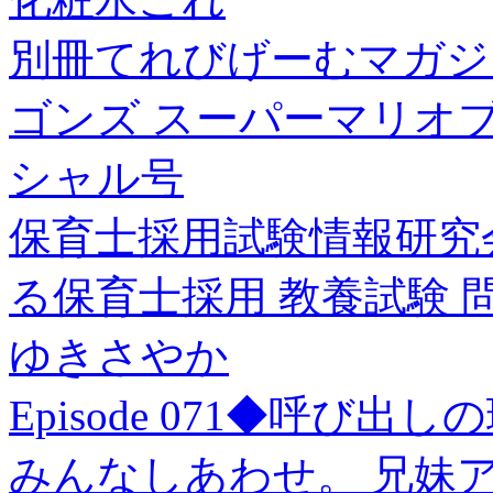
別冊てれびげーむマガジ
ゴンズ スーパーマリオブ
シャル号
保育士採用試験情報研究会
る保育士採用 教養試験 問題集[
ゆきさやか
Episode 071◆呼び出し
みんなしあわせ。 兄妹アー