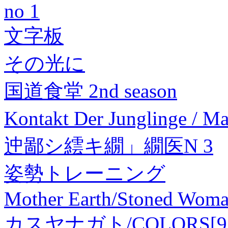
no 1
文字板
その光に
国道食堂 2nd season
Kontakt Der Junglinge 
迚鄙シ繧キ繝」繝医Ν 3
姿勢トレーニング
Mother Earth/Stoned Wo
カスヤナガト/COLORS[978