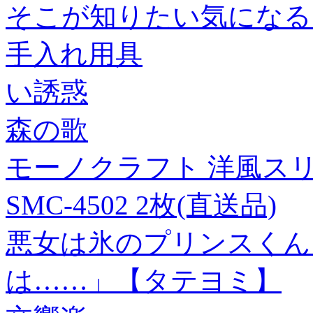
そこが知りたい気になる
手入れ用具
い誘惑
森の歌
モーノクラフト 洋風スリ
SMC-4502 2枚(直送品)
悪女は氷のプリンスくん
は……」【タテヨミ】