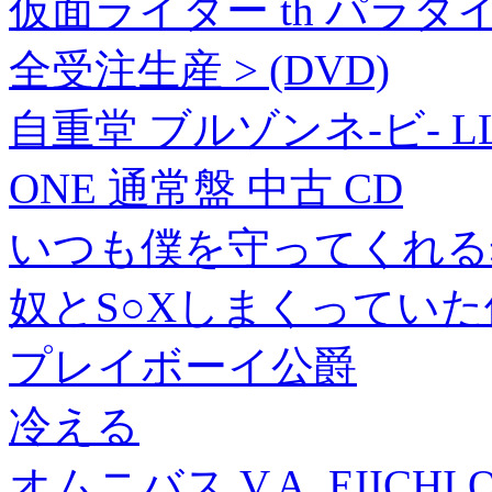
仮面ライダー th パラダ
全受注生産 > (DVD)
自重堂 ブルゾンネ-ビ- LL 4
ONE 通常盤 中古 CD
いつも僕を守ってくれる
奴とS○Xしまくっていた件
プレイボーイ公爵
冷える
オムニバス V.A. EIICHI O