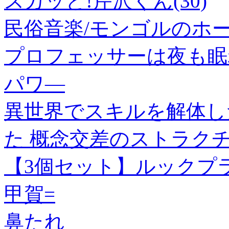
スカッと!芹沢くん(30)
民俗音楽/モンゴルのホ
プロフェッサーは夜も眠れ
パワ—
異世界でスキルを解体し
た 概念交差のストラクチ
【3個セット】ルックプラス 
甲賀=
鼻たれ