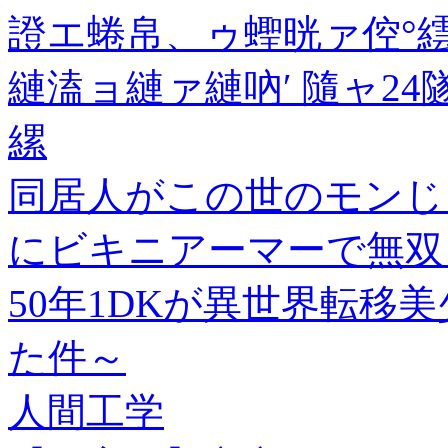
證エ蜷帛、ゥ蟶晄ァ倥°
縺溘ョ縺ァ縺吶′ 隨ャ2
縲
同居人がこの世のモンじゃ
にビキニアーマーで無双
50年1DKが異世界転移
た件～
人間工学