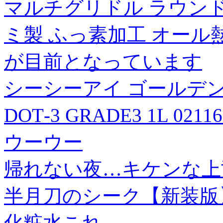
マルチグリドル ラウンド 
ミ製 ふっ素加工 オール
が目前となっています
シーシーアイ ゴールデ
DOT‐3 GRADE3 1L 0211
ウーウー
帰れない夜…キケンな上司
半月刀のシーク【新装版
化粧水これ