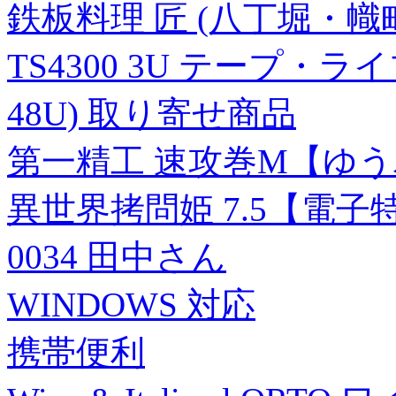
鉄板料理 匠 (八丁堀・幟
TS4300 3U テープ・
48U) 取り寄せ商品
第一精工 速攻巻M【ゆ
異世界拷問姫 7.5【電子
0034 田中さん
WINDOWS 対応
携帯便利