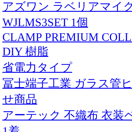
アズワン ラベリアマイク
WJLMS3SET 1個
CLAMP PREMIUM COLL
DIY 樹脂
省電力タイプ
冨士端子工業 ガラス管ヒュ
せ商品
アーテック 不織布 衣装ベー
1着