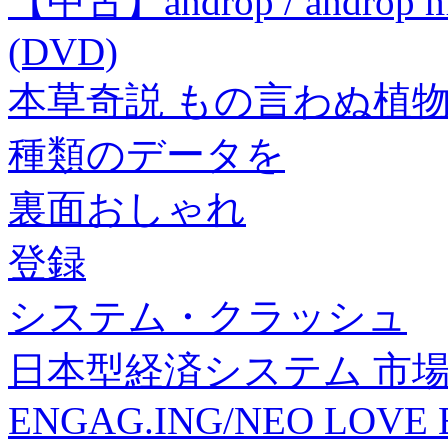
【中古】androp / androp mus
(DVD)
本草奇説 もの言わぬ植
種類のデータを
裏面おしゃれ
登録
システム・クラッシュ
日本型経済システム 市場
ENGAG.ING/NEO LOVE 