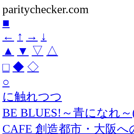
paritychecker.com
■
←
↑
→
↓
▲
▼
▽
△
□
◆
◇
○
に触れつつ
BE BLUES!～青になれ～(
CAFE 創造都市・大阪へ