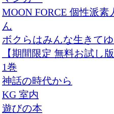
MOON FORCE 個性派素人ハ
ん
ボクらはみんな生きてゆく
【期間限定 無料お試し版
1巻
神話の時代から
KG 室内
遊びの本