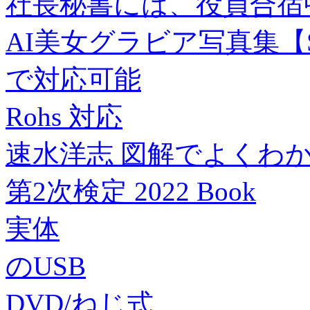
社長秘書には、役員合宿
AI美女グラビア写真集【SS-Pa
で対応可能
Rohs 対応
速水洋志 図解でよくわ
第2次検定 2022 Book
実体
のUSB
DVD/ねじ式