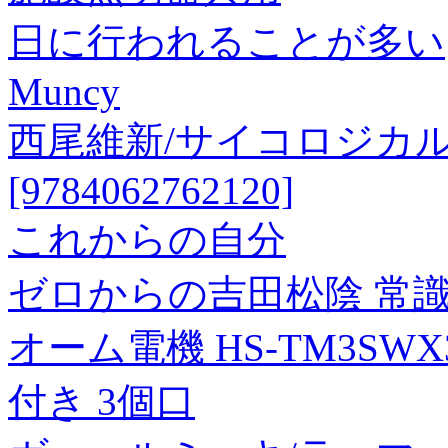
日に行われることが多い
Muncy
西尾維新/サイコロジカル
[9784062762120]
これからの自分
ゼロからの吉田松陰 常
オーム電機 HS-TM3SW
付き 3個口