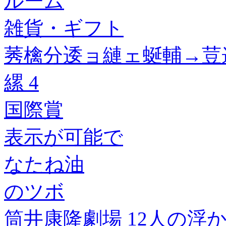
ルーム
雑貨・ギフト
莠檎分逶ョ縺ェ蜒輔→荳
縲 4
国際賞
表示が可能で
なたね油
のツボ
筒井康隆劇場 12人の浮