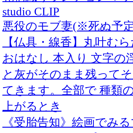
studio CLIP
悪役のモブ妻(※死ぬ予定
【仏具・線香】丸叶むらた
おはなし 本入り 文字の浮
と灰がそのまま残ってそ
てきます。全部で 種類
上がるとき
《受胎告知》絵画でみる