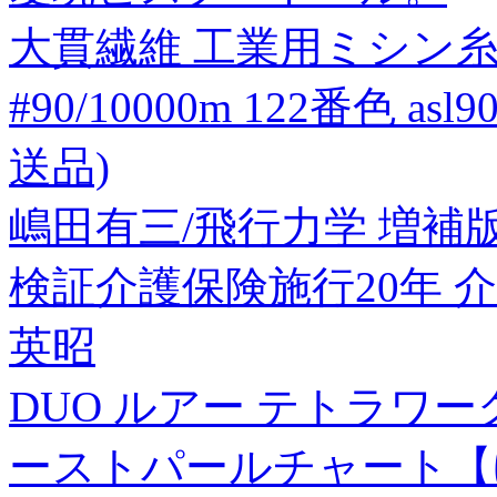
大貫繊維 工業用ミシン
#90/10000m 122番色 asl9
送品)
嶋田有三/飛行力学 増補版[97
検証介護保険施行20年 
英昭
DUO ルアー テトラワークス
ーストパールチャート【