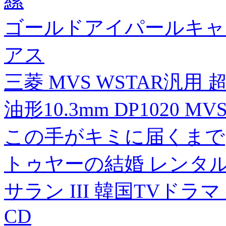
縲
ゴールドアイパールキャ
アス
三菱 MVS WSTAR汎用
油形10.3mm DP1020 MV
この手がキミに届くまで
トゥヤーの結婚 レンタル落
サラン III 韓国TVドラ
CD