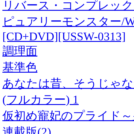
リバース・コンプレック
ピュアリーモンスター/Wake up
[CD+DVD]
[USSW-0313]
調理面
基準色
あなたは昔、そうじゃな
(フルカラー) 1
仮初め寵妃のプライド～
連載版(2)