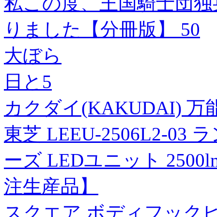
私この度、王国騎士団独
りました【分冊版】 50
大ぼら
日と5
カクダイ(KAKUDAI)
東芝 LEEU-2506L2
ーズ LEDユニット 2500l
注生産品】
スクエア ボディフックピン 