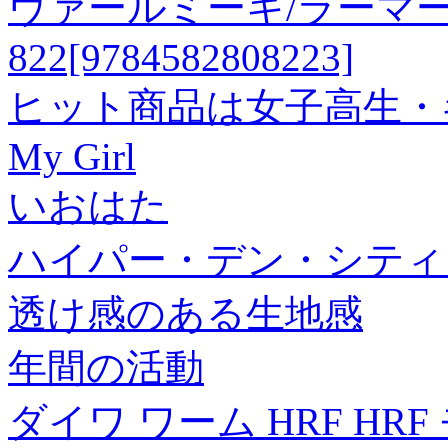
ヴァールミーキ/ラーマーヤ
822[9784582808223]
ヒット商品は女子高生・
My Girl
いおはた
ハイパー・デン・シティ
透け感のある生地感
年間の活動
ダイワ ワーム HRF HR