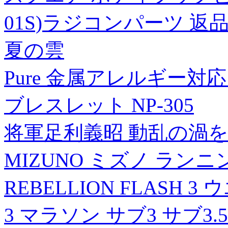
01S)ラジコンパーツ 返
夏の雲
Pure 金属アレルギー対
ブレスレット NP-305
将軍足利義昭 動乱の渦
MIZUNO ミズノ ランニ
REBELLION FLAS
3 マラソン サブ3 サブ3.