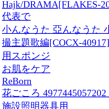
Hajk/DRAMA[FLAKES-20
代表で
小んなうた 亞んなうた 
撮主題歌編[COCX-40917
用スポンジ
お肌をケア
ReBorn
花ごころ 4977445057
施設照明器具用