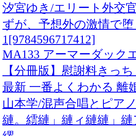
汐宮ゆき/エリート外交
ずが、予想外の激情で堕
1[9784596717412]
MA133 アーマーダック
【分冊版】慰謝料きっち
最新 一番よくわかる 
山本学/混声合唱とピア
縺。繧縺」縺ィ縺縺」縺ア