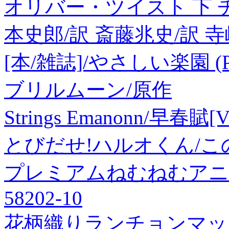
オリバー・ツイスト 下 
本史郎/訳 斎藤兆史/訳 
[本/雑誌]/やさしい楽園 (
ブリルムーン/原作
Strings Emanonn/早春賦[V
とびだせ!ハルオくん/この指
プレミアムねむねむアニ
58202-10
花柄織りランチョンマット 3