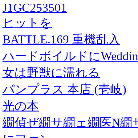
J1GC253501
ヒットを
BATTLE.169 重機乱入
ハードボイルドにWeddin
女は野獣に濡れる
パンプラス 本店 (壱岐)
光の本
繝偵ぜ繝サ繝ェ繝医Ν繝