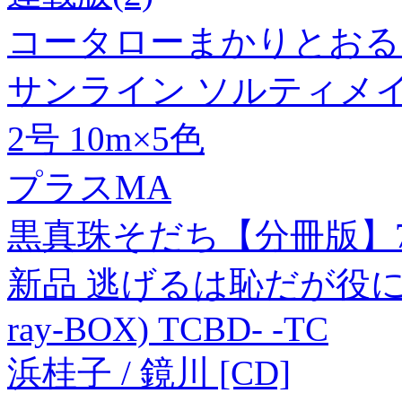
コータローまかりとおる!(
サンライン ソルティメイト
2号 10m×5色
プラスMA
黒真珠そだち【分冊版】
新品 逃げるは恥だが役に立つ
ray-BOX) TCBD- -TC
浜桂子 / 鏡川 [CD]