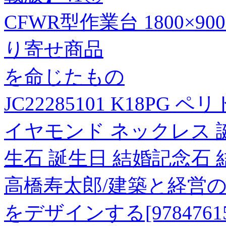
CFWR型作業台 1800×90
り寄せ商品
を命じたもの
JC22285101 K18PG ペ
イヤモンド ネックレス 
生石 誕生日 結婚記念石
高橋寿太郎/建築と経営
をデザインする[978476152