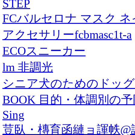
STEP
FCバルセロナ マスク 
アクセサリーfcbmasc1t-a
ECOスニーカー
lm 非調光
シニア犬のためのドッグ
BOOK 目的・体調別の
Sing
荳臥・槫育函縺ョ諢帙@譁