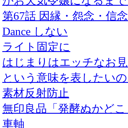
がお天気令嬢になるまで (
第67話 因縁・怨念・信念 - 
Dance しない
ライト固定に
はじまりはエッチなお見
という意味を表したいの
素材反射防止
無印良品「発酵ぬかどこ
車軸