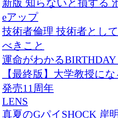
新版 知らないと損する 
eアップ
技術者倫理 技術者とし
べきこと
運命がわかるBIRTHDAY 
【最終版】大学教授にな
発売11周年
LENS
真夏のGパイSHOCK 岸明日香40