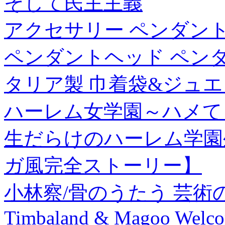
そして民主主義
アクセサリー ペンダント 
ペンダントヘッド ペンダ
タリア製 巾着袋&ジュエ
ハーレム女学園～ハメて
生だらけのハーレム学園
ガ風完全ストーリー】
小林察/骨のうたう 芸術の子 
Timbaland & Magoo Welco