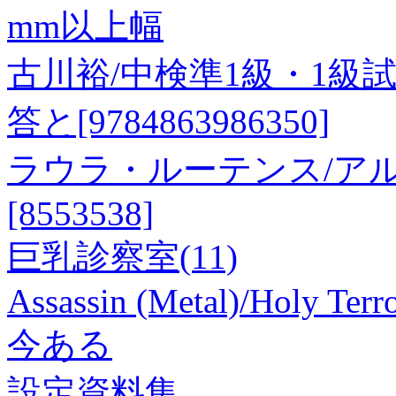
mm以上幅
古川裕/中検準1級・1級試験
答と[9784863986350]
ラウラ・ルーテンス/アル
[8553538]
巨乳診察室(11)
Assassin (Metal)/Holy Te
今ある
設定資料集