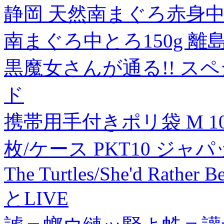
静岡 天然南まぐろ赤身中
南まぐろ中とろ150g 離
黒魔女さんが通る!! ス
ド
携帯用手付きポリ袋 M 10L 
枚/ケース PKT10 ジャ
The Turtles/She'd Rather 
とLIVE