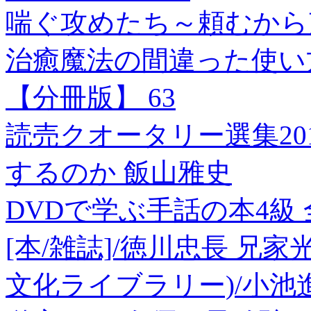
喘ぐ攻めたち～頼むから声
治癒魔法の間違った使い
【分冊版】 63
読売クオータリー選集20
するのか 飯山雅史
DVDで学ぶ手話の本4級
[本/雑誌]/徳川忠長 兄
文化ライブラリー)/小池