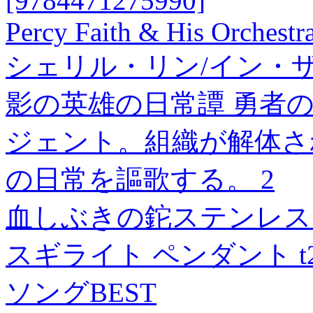
[9784471275990]
Percy Faith & His Orchest
シェリル・リン/イン・
影の英雄の日常譚 勇者
ジェント。組織が解体さ
の日常を謳歌する。 2
血しぶきの鉈ステンレス
スギライト ペンダント t29
ソングBEST