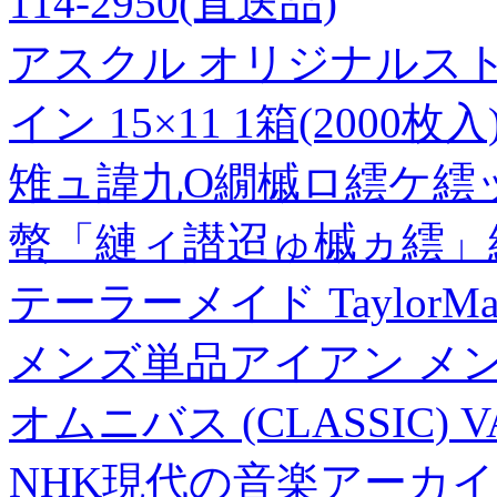
114-2950(直送品)
アスクル オリジナルスト
イン 15×11 1箱(2000
雉ュ諱九Ο繝槭ロ繧ケ繧
螫「縺ィ譛迢ゅ槭ヵ繧」
テーラーメイド TaylorMade
メンズ単品アイアン メンズ 
オムニバス (CLASSIC) VAR
NHK現代の音楽アーカイ