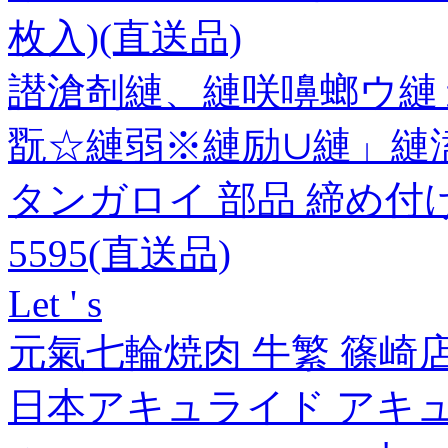
枚入)(直送品)
譛滄剞縺、縺咲嚊螂ウ縺ョ
翫☆縺弱※縺励∪縺」縺溘
タンガロイ 部品 締め付けねじ
5595(直送品)
Let ' s
元氣七輪焼肉 牛繁 篠崎店 
日本アキュライド アキ