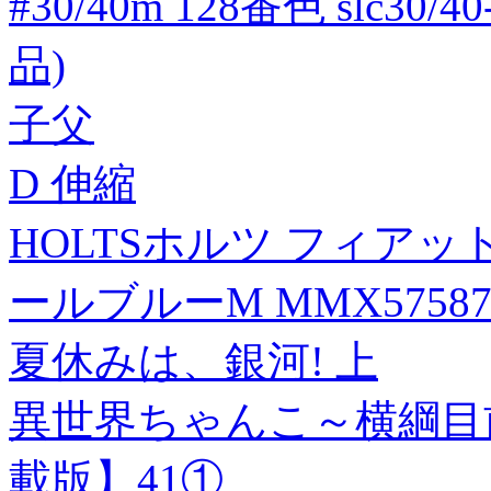
#30/40m 128番色 slc30
品)
子父
D 伸縮
HOLTSホルツ フィアッ
ールブルーM MMX5758
夏休みは、銀河! 上
異世界ちゃんこ～横綱目
載版】41①