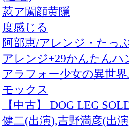
荵ア闖顔黄隱
度感じる
阿部恵/アレンジ・たっぷ
アレンジ+29かんたんハンドパ
アラフォー少女の異世界
モックス
【中古】 DOG LEG SOL
健二(出演),吉野満彦(出演