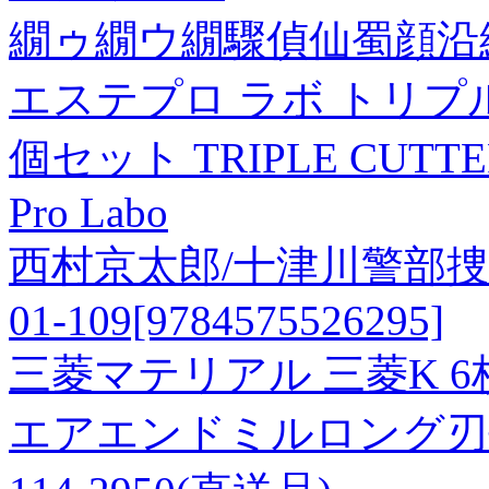
繝ゥ繝ウ繝驟偵仙蜀顔沿縲
エステプロ ラボ トリプル
個セット TRIPLE CUTTE
Pro Labo
西村京太郎/十津川警部捜
01-109[9784575526295]
三菱マテリアル 三菱K 
エアエンドミルロング刃長(L)