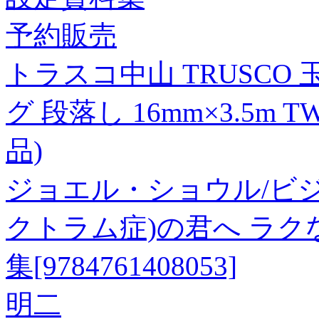
予約販売
トラスコ中山 TRUSC
グ 段落し 16mm×3.5m TWD
品)
ジョエル・ショウル/ビジ
クトラム症)の君へ ラ
集[9784761408053]
明二