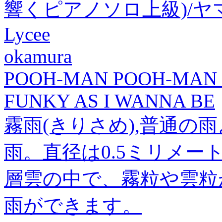
響くピアノソロ上級)/
Lycee
okamura
POOH-MAN POOH-MAN 
FUNKY AS I WANNA BE
霧雨(きりさめ),普通の
雨。直径は0.5ミリメ
層雲の中で、霧粒や雲粒
雨ができます。