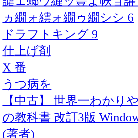
謔ェ螂ウ縺ッ豎よ帙ョ讙
ヵ繝ォ繧ォ繝ゥ繝シシ 6
ドラフトキング 9
仕上げ剤
X 番
うつ病を
【中古】 世界一わかりやすい
の教科書 改訂3版 Wind
(著者)