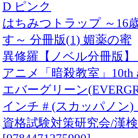
D ピンク
はちみつトラップ ～1
す～ 分冊版(1) 媚薬の蜜
異修羅【ノベル分冊版】 
アニメ「暗殺教室」10th annive
エバーグリーン(EVERGR
インチ # (スカッパノン
資格試験対策研究会/漢