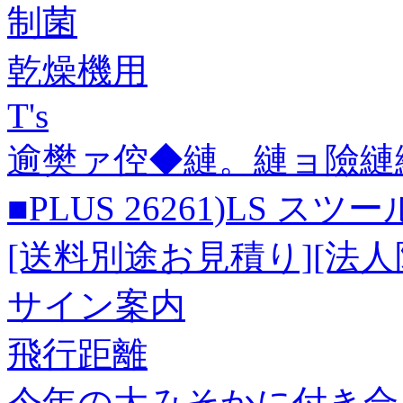
制菌
乾燥機用
T's
逾樊ァ倥◆縺。縺ョ險縺
■PLUS 26261)LS スツール 
[送料別途お見積り][法人
サイン案内
飛行距離
今年の大みそかに付き合う