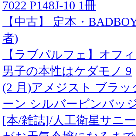
7022 P148J-10 1冊
【中古】 定本・BADBO
者)
【ラブパルフェ】オフィ
男子の本性はケダモノ 9
(2 月)アメジスト ブラ
ーン シルバーピンバッジ
[本/雑誌]/人工衛星サニ