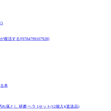
5
![9784799107928]
かる本
れ落とし 研磨 ヘラ 1セット(12個入)(直送品)