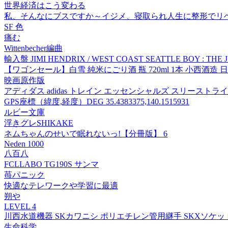
世界経済はこう変わる
私、そんなにブスですか～イジメ、寝取られ人生に整形でリ
SF 色
痛む
Wittenbecher編曲
輸入盤 JIMI HENDRIX / WEST COAST SEATTLE BOY : THE 
【ワゴンセール】白雪 純米にごり酒 瓶 720ml 1本 小西酒造 
映画原作版
アディダス adidas トレイン エッセンシャルズ スリーストラ
GPS座標（緯度,経度）DEG 35.4383375,140.1515931
ルビー文庫
浮きグレSHIKAKE
ネムちゃんのせいで眠れないっ!【分冊版】 6
Neden 1000
八百八
FCLLABO TG190S サンマ
苺パニック
快適なテレワークや学習に最適
朔や
LEVEL 4
川西水道機器 SKカワニシ ポリエチレン管用継手 SKXソケットP50 SK
生命科学