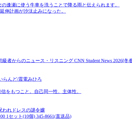
織女の逢瀬に使う牛車を洗うことで降る雨と伝えられます。
道路延伸計画が沙汰止みになった。
級者からのニュース・リスニング CNN Student News 2026[冬春][9
あいらんど/震電みひろ
という確信をもつこと。自己同一性。主体性。
呪われドレスの謎令嬢
1セット(10個) 345-8661(直送品)