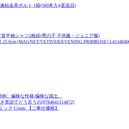
連結金具ボルト 1箱(500本入)(直送品)
ュV首半袖シャツ2枚組(男の子 子供服・ジュニア服)
m (MAGNET/VETIVER/EVENING PRIMROSE) L4134840
用例〕偏狭な性格/偏狭な国土。
どう言うの[9784041114872]
ック Comic 【ご奉仕価格】