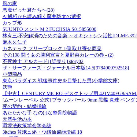
風の家
悪魔だった君たちへ(28)
AI解析から読み解く藤井聡太の選択
カップ形
SUUNTO スント M 2 FUCHSIA S015855000
林有三/不安解消のための音楽 ～オキシトシン活性[DLMF-3924
麻木久仁子
カネテック フリーブロック 1個 取り寄せ商品
その108 闘う女の勝利宣言と夏野菜カレーの巻 - (2)
不死紳士 アルカード[1話売り] story02
ザ・サーファーズ・ジャーナル日本版14.5[9784909792518]
小型商品
東京パラダイス 戦後事件史を目撃した男(小学館文庫)
妖艶
【中古】CENTURY MICRO デスクトップ用 421V40FG8/SAM-
[ムーンレーベル 公式] ブラックパール 9mm 黒蝶 真珠 ペンダント
死の契約・結婚指輪
あたたかな手 なのはな整骨院物語
天然生活の本
環境法政策学会学会誌
3itches 荳蛾ュ泌・ウ縲仙蜀顔沿縲 18