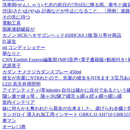
洗車雨(せんしゃう),七夕の前日の7月6日に降る雨。牽牛と
沙汰(さた)止(や)み,計画などが中止になること。〔用例〕
その先に待つ
電動工具
国家連鎖破綻が
カノン HCKヘキサゴンヘッド450HCK6 1個 取り寄せ商品
D 誕生
ml コンディショナー
華なりと
CNN English Express編集部/[MP3音声+電子書籍版+動画付き] 初
武原英子
カダン ナメクジカダンスプレー 450ml
彼女が先輩にNTRれたので、先輩の彼女をNTRます 3/宝乃
LED 高天井用照明
アイデンティティ(英)identity,自分は確かに自分である
闥シ遨ケ縺ョ蜑」 隨ャ392隧ア縲舌ヵ繝ォ繧ォ繝ゥ繝シ縲
室内インテリア
妹に何もかも奪われたら親友が出来ました。虐げられ令嬢と
タンガロイ 溝入れ加工用インサート GBR/L32 AH710 GBR32100 
車マン
オーレ! 3巻