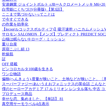
安達鋼業 ジョイントボルト ±JBーA クロメートメッキ M6×20 
白雪姫にくちづけ(分冊版) 【第3話】
ここまで気づかないってことは
で今すぐできる
の作業を効率化
【lecoq(ルコックスポルティフ)】吸汗速乾 ハニカムメッシ
サロモン SALOMON 【メンズ】プレディクト PREDICT SOC2 25.0c
山猫は眠らない9 ローグ・ミッション
重り台座
原宿こぶし組 13
乾燥肌
証
OFF 搭載
ピンコロカルタ100歳を生きる
ワン公物語
偏狭(へんきょう),度量が狭いこと。土地などが狭いこと。〔
スーパーファジー/あいうえおフォニックスの英会話 こんなとき英語で
僕のヒーローアカデミア 17 ルミリオン レンタル落ち 中古 コミ
プロデュース商品
幸せな恋、集めました。【単話】 81
真空用サーモラベル4点表示