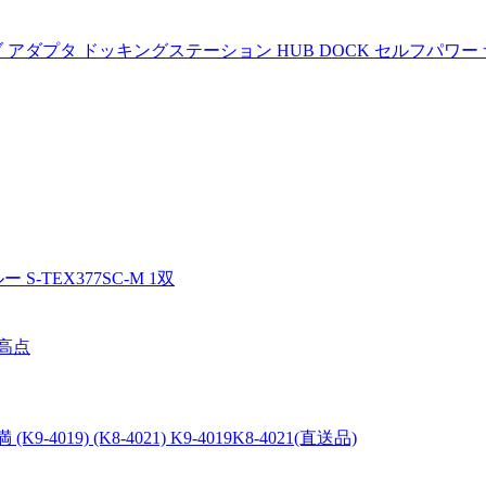
 USB ハブ アダプタ ドッキングステーション HUB DOCK セルフパワ
S-TEX377SC-M 1双
標高点
9) (K8-4021) K9-4019K8-4021(直送品)