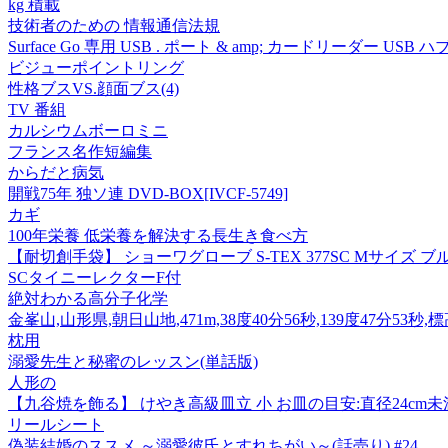
kg 積載
技術者のための 情報通信法規
Surface Go 専用 USB . ポート & amp; カードリーダー
ビジューポイントリング
性格ブスVS.顔面ブス(4)
TV 番組
カルシウムボーロミニ
フランス名作短編集
からだと病気
開戦75年 独ソ連 DVD-BOX[IVCF-5749]
カギ
100年栄養 低栄養を解決する長生き食べ方
【耐切創手袋】 ショーワグローブ S-TEX 377SC Mサイズ ブルー 
SCタイニーレクターF付
絶対わかる高分子化学
金峯山,山形県,朝日山地,471m,38度40分56秒,139度47分53秒,
枕用
溺愛先生と秘蜜のレッスン(単話版)
人形の
【九谷焼を飾る】 けやき高級皿立 小 お皿の目安:直径24cm未満 (K9-401
リールシート
偽装結婚のススメ ～溺愛彼氏とすれちがい～(話売り) #24