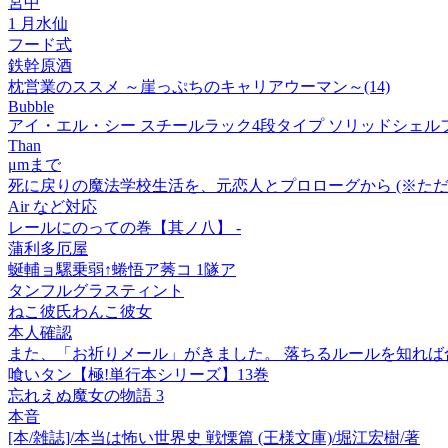
宮中
1 月水仙
フード式
鉄幹原酒
枕営業のススメ ～崖っぷちのキャリアウーマン～(14)
Bubble
アイ・エル・シー スチールラック4段タイプ ソリッドシェルフ/ガル
Than
μmまで
死に戻りの魔法学校生活を、元恋人とプロローグから (※ただ
Air など対応
レールにのっての巻【其ノ八】 -
蒲利多厄屋
蜒輔ョ騾乗弱↑蜷悟ア莠コ 1隧ア
タンフルグラスティント
ねこ彼氏わんこ彼女
本人確認
また、「お祈りメール」がきました。 落ちるルールを知れば合
喰いタン【極!単行本シリーズ】13巻
忘れえぬ魔女の物語 3
本音
[本/雑誌]/本当は怖い世界史 戦慄篇 (王様文庫)/堀江宏樹/著