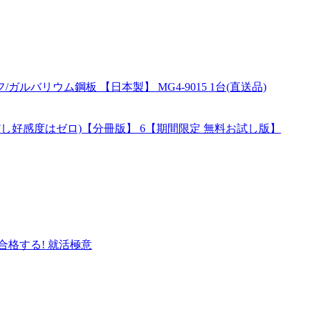
バリウム鋼板 【日本製】 MG4-9015 1台(直送品)
し好感度はゼロ)【分冊版】 6【期間限定 無料お試し版】
格する! 就活極意