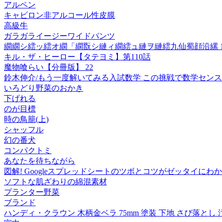
アルペン
キャビロン非アルコール性皮膜
高級牛
ガラガライージーワイドパンツ
繝繝シ繧ッ繧オ繝「繝翫シ縺ィ繝繧ュ縺ヲ縺繧九仙蜀顔沿縲 1
キル・ザ・ヒーロー【タテヨミ】第110話
魔物喰らい【分冊版】 22
鈴木伸介/もう一度解いてみる入試数学 この挑戦で数学センスが復活する
いろどり野菜のおかき
下げれる
のが目標
時の鳥籠(上)
シャッフル
幻の番犬
コンパクトミ
あなたを待ちながら
図解! Googleスプレッドシートのツボとコツがゼッタイにわ
ソフトな肌ざわりの綿混素材
プランター野菜
ブランド
ハンディ・クラウン 木柄金ベラ 75mm 塗装 下地 さび落とし 汚