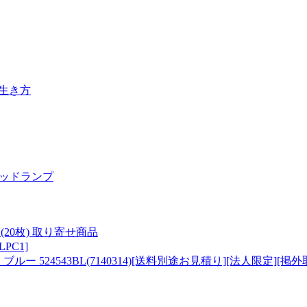
生き方
ッドランプ
箱(20枚) 取り寄せ商品
2LPC1]
ブルー 524543BL(7140314)[送料別途お見積り][法人限定][掲外