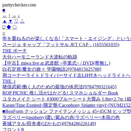
paritychecker.com
■
←
↑
→
↓
▲
▼
▽
△
□
◆
◇
○
年を重ねるのが楽しくなる!「スマート・エイジング」という
スージョ キャップ「フットサル JET CAP」(1655501035)
THE ポーチ
大分ハーモニーランド大逆転の軌跡
【中古】miwa live at 武道館 ~卒業式~ / DVD(帯無し)
白石定規/魔女の旅々 学園物語2[9784815625788]
用コーナーライトドライバーサイド左LH付きヘッドライトヘ
THE_i
猪俣武範/働く人のための最強の休息法[9784799321645]
ROP PICNIC 推し活がはかどる! スマホショルダー Book
ユタカメイク シート #3000ブルーシート大畳み 1.8m×2.7m 1
Karate/Time Expired<限定盤/Cacophony Splatter vinyl>[NUM215
■BonForm クッション ファイテンメッシュ 45×45CM ヒップ型 
ラズベリー(raspberry)濃い紫みの赤/ラズベリー=木苺の色
蒼城アタル/田舎者(ばかもの)[9784286226149]
フロントR