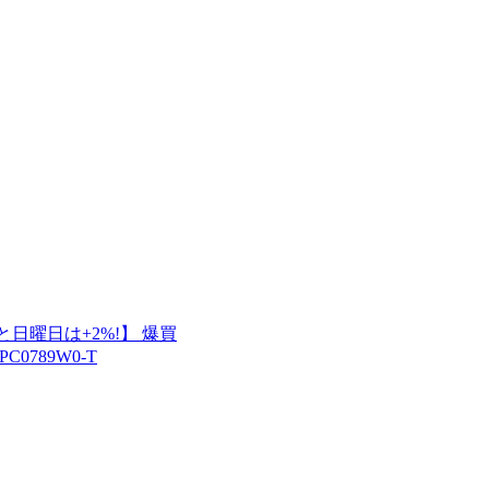
く日と日曜日は+2%!】 爆買
0789W0-T