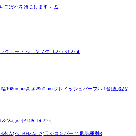
こぼれを婿にします～ 32
プ シュンソク JJ-275 SJJ2750
80mm×高さ2900mm グレイッシュパープル 1台(直送品)
 & Wagner[ARPCD0219]
本入(ZC-BH322TA)ラジコンパーツ 返品種別B