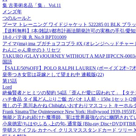
集 古美術名品「集」 Vol.11
メンズ年
つのルールと
プーマ トレーニング ワイドジャケット 522285 01 BLK ブラ
【送料無料】[本/雑誌]/都市計画法開発許可の実務の手引/愛
18-0 パテ抜 丸 No.9 BPT01009
アイマ(ima) ima プガチョフコブラ #X (オレンジヘッドチャー
わんにゃん幸せのトリセツ
TAKURO (GLAY)/JOURNEY WITHOUT A MAP II[PCCN-0003
国語
【SALE/50%OFF】POLO RALPH LAUREN (ボー
皇帝つき女官は花嫁として望まれ中 連載版(22)
第15話
Lord
絶倫賢者とヒミツの契約 54話「歪んだ愛に囚われて」【タテ
ハチ食品 タイ風どんぶりご飯 ガパオ 1人前・150g 1セット(
推しの子 黒川あかね Chibiぬいおすわりマスコット キーホル
Frank Sinatra/The Quintessence New York: Hollywood 1939-1955[
無能と言われ続けた魔導師、実は世界最強なのに幽閉されて
小泉徳宏/ちはやふる -上の句- 通常版 [Blu-ray Disc+DVD][TBR-
学研ステイフル カナヘイ クリスマススタンドカード ツリー X48-