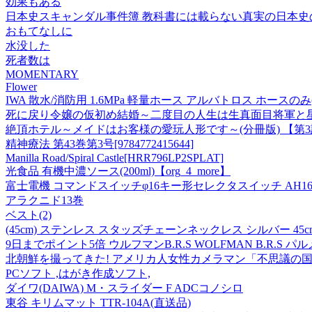
効果もある
日本史スキャンダル事件簿 教科書には載らない真実の日本史の
おもてなしに
水没した
死者数は
MOMENTARY
Flower
IWA 散水/消防用 1.6MPa 軽量ホース アルバトロス ホースのみ(金具無
死に戻り令嬢の仮初め結婚～二度目の人生は生真面目将軍と星獣
絶頂ホテル～メイドはお客様の愛玩人形です～(分冊版) 【第
精神療法 第43巻第3号[9784772415644]
Manilla Road/Spiral Castle
[HRR796LP2SPLAT]
光食品 有機中濃ソース(200ml)【org_4_more】
富士電機 コマンドスイッチφ16キー形セレクタスイッチ AH165-
アラクニド13巻
ベスト(2)
(45cm) ステンレス スタッズチェーンネックレス シルバー 45cm
9日までポイント5倍 ウルフマンB.R.S WOLFMAN B.R.
北朝鮮を撮ってきた! アメリカ人女性カメラマン「不思議の
PCソフト ,はがき作成ソフト,
ダイワ(DAIWA) M・スライダー F ADCコノシロ
東谷 キリムマット TTR-104A(直送品)