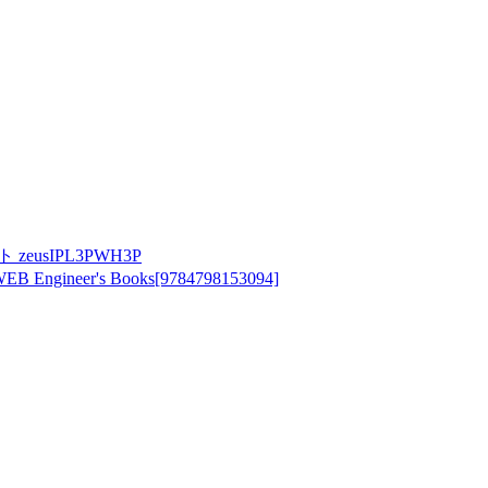
usIPL3PWH3P
r's Books[9784798153094]