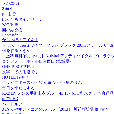
メバエ(5)
2 面性
μmまで
ぼくたちダイアリー 2
安全対策
回のみ交換
Represión
からっぽのアイネ 1
トラスト(Trust) ワイヤーブラシ ブラック 28cm スチール 6773(K
何をするべきか
【送料無料(代引不可)】Activital アクティバイタル プロ ラケ
コンフォートホテル仙台西口 (宮城県)
ONE PIECE学園 2
文字までの価格です
HOTEL 19蟾サ
グラビアポーズ360° 特別編 No.050 星乃りん
毎日を幸せにする
KAZEN メンズ手術上衣ブルー 4L 137-61 1着 スクラブ(直送品
m でLED
ハードルアー
わかりやすいテニスのルール 〔2013〕 川廷尚弘/監修 /古本