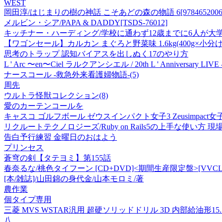
WEST
岡田淳/はじまりの樹の神話 こそあどの森の物語 6[97846520061
メルビン・シア/PAPA & DADDY[TSDS-76012]
キッチナー・ハーディング/学校に通わず12歳までに6人が大学に入っ
【ワゴンセール】カルカン まぐろと野菜味 1.6kg(400g×小分
思考のトラップ 認知バイアスを出しぬく17のやり方
L ' Arc 〜en〜Ciel ラルクアンシエル / 20th L ' Anniversary LIVE
ナースコール -救急外来看護婦物語-(5)
周先
ウルトラ怪獣コレクション(8)
愛のカーテンコールを
キャスコ ゴルフボール ゼウスインパクト女子3 Zeusimpact女子
リクルートテクノロジーズ/Ruby on Rails5の上手な使い方 現場のエ
告白予行練習 金曜日のおはよう
プリンセス
蒼穹の剣【タテヨミ】第155話
春奈るな/桃色タイフーン [CD+DVD]<期間生産限定盤>[VVCL-1
[本/雑誌]/山田錦の身代金/山本モロミ/著
農作業
個タイプ専用
三菱 MVS WSTAR汎用 超硬ソリッドドリル 3D 内部給油形15.7mm 
八