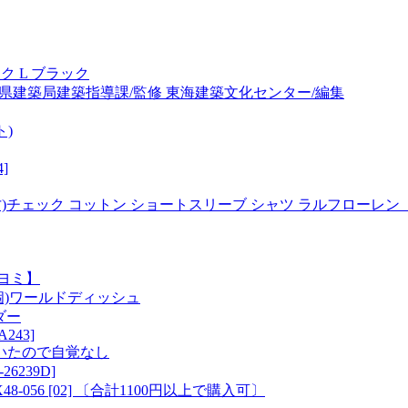
ック L ブラック
知県建築局建築指導課/監修 東海建築文化センター/編集
ト)
4]
イズ 2才~7才)チェック コットン ショートスリーブ シャツ ラルフロ
ヨミ】
2個)ワールドディッシュ
ダー
FA243]
いたので自覚なし
26239D]
056 [02] 〔合計1100円以上で購入可〕