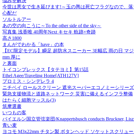
悩みを解決
今世は悪女で生き延びます!～玉の輿は死亡フラグなので、落ち
心配だ
ソルトルアー
あの空の向こうに～To the other side of the sky～
写真集 浅香唯 40周年Next キセキ 軌跡×奇跡
高さ1800
まんがでわかる「have」の本
【EC限定モデル】瞬足 超防水スニーカー 3E幅広 雨の日 マジックテー
mm 厚に
と裏面
トイコンプレックス【タテヨミ】第15話
Ethel Agee/Traveling Home[ATH127V]
プロミス・シンデレラ 4
ニチベイ ロールスクリーン 遮光スーパーエコノミーシリーズ 幅19
緊急支援物流と道路ネットワーク 災害に備えるインフラ整備
はたらく細胞マッスル(3)
筑摩選書
いつもの客
バイエルン国立管弦楽団/Knappertsbusch conducts Bruckner, Liszt
青い麦
ヨコモ M3x22mm チタン製 ボタンヘッド ソケットスクリュー 4