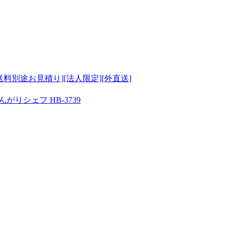
[送料別途お見積り][法人限定][外直送]
がりシェフ HB-3739