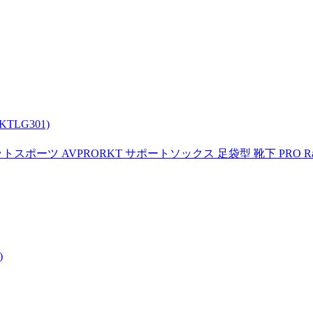
TLG301)
ットスポーツ AVPRORKT サポートソックス 足袋型 靴下 PRO R
)