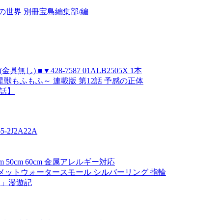
世界 別冊宝島編集部/編
し) ■▼428-7587 01ALB2505X 1本
もふもふ～ 連載版 第12話 予感の正体
3話】
2J2A22A
 50cm 60cm 金属アレルギー対応
S パルメットウォータースモール シルバーリング 指輪
国」漫遊記