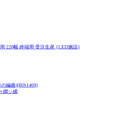
 220幅 終端用 受注生産 {LED施設}
曲)[BIS1469]
繝ゥ繝シ縲