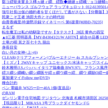
谿コ繧矩未菫ゑス槫ヵ縺ィ繝、繧翫◆縺縺ェ繧峨∵ョコ縺輔○
ニューバランス ゴルフウェア ラップキュロット 012-6139501-0
強引社長は仮の婚約者を甘くほだして逃がさない【分冊版】3
民衆こそ王者 池田大作とその時代III
由貴香織里/吟遊黙示録マイネリーベ 第6楽章[MJBD-70235]
まるず
転生魔王は私の幼馴染ですか【タテスク】 28話 黄色の四宝
▲β三菱 照明器具【MY-B43043/21/W AHTN】組合せ品番
土竜の唄 其之百七十九 脱出
身長目安
白い月の女神<上>(6)
CLEAR(クリアフォーメン)ブルーエナジー 4x スカルプシャン
【ミズノ】2WAYキャップ ユニセックス/水泳キャップ/スイムキャッ
鈴木雅明/J.S.バッハ: イタリア協奏曲 BWV.971、フランス風序曲
繧ス繝シ繝峨い繝シ繝医サ繧ェ繝ウ繝ゥ繧、繝ウ 繝励Ο繧ー繝ャ繝
葉加瀬マイ/Follow me(DVD)
種合計約
ベン 電磁弁 WS25ーDー40A 1個(直送品)
のRAM
ゼンリン電子住宅地図 デジタウン 北海道 札幌市清田区 202508 0
【現品限り】 MIKASA 3号ブラックダイヤモンドG