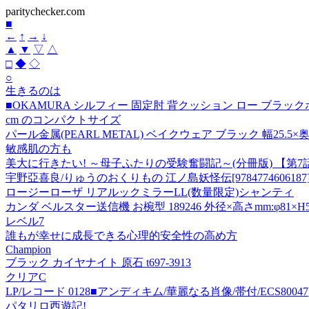
paritychecker.com
■
←
↑
→
↓
▲
▼
▽
△
□
◆
◇
○
生きるのは
■OKAMURA シルフィー 固定肘 背クッション ロー ブラックボデ
cm のコンパクトサイズ
パール金属(PEARL METAL) ベイクウェア ブラック 幅25.5
敏感肌の方も
美大に行きたい! ～母子ふたりの受験奮闘記～(分冊版) 【第7
宇野亞喜良/りゅうのおくりもの 江ノ島妖怪伝[9784774606187
ロージーローザ リアルックミラーLL(数量限定)シャンティ
カンダ ベルスター送信機 お椀型 189246 外径×高さmm:φ81×H53 
レベル7
誰もが幸せに成長できる心理的安全性の高め方
Champion
ブラック カイヤナイト 原石 t697-3913
クリアC
LP/レコード 0128■アンディキム/華麗なる肖像/帯付/ECS80047
パタリロ西遊記!