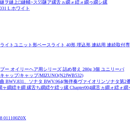
縺ヲ縺上□縺輔>ス55隧ア縲舌ヵ繝ォ繧ォ繝ゥ繝シ縲
31 L ホワイト
 LEDライトユニット形ベースライト 40形 埋込形 連結用 連続取付専用
プー オイリーヘア用シリーズ 詰め替え 280g 3個 ユニリーバ
プ/キャップ/MIZUNO(N2JWB532)
 BWV.831、ソナタ BWV.964(無伴奏ヴァイオリンソナタ第2番の編
繧キ繝 縲舌ち繝繧ケ繧ッ縲 Chapter004縲舌ヵ繝ォ繧ォ
11100Z0X