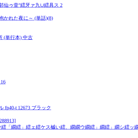
仙ゥ壹°繧牙ァ九∪繧具ス 2
れた夜に～ (単話)(8)
(単行本) 中古
16
40-t 12673 ブラック
8913]
ウ繧「繝繧」繧ェ繧ケス槭い繧、繝繝ウ繝繧」繝繧」繝シ繧ッ