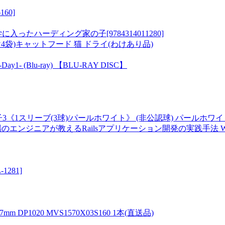
60]
たハーディング家の子[9784314011280]
け4袋)キャットフード 猫 ドライ(わけあり品)
 -Day1- (Blu-ray) 【BLU-RAY DISC】
3《1スリーブ(3球)/パールホワイト》 (非公認球) パールホワイト ze
ンジニアが教えるRailsアプリケーション開発の実践手法 WEB Enginee
281]
DP1020 MVS1570X03S160 1本(直送品)