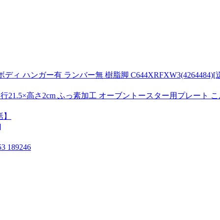
ィ ハンガー有 ランバー無 樹脂脚 C644XRFXW3(4264484)
×奥行21.5×高さ2cm ふっ素加工 オーブントースター用プレート こん
話】
]
189246