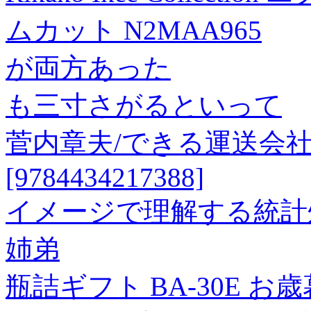
ムカット N2MAA965
が両方あった
も三寸さがるといって
菅内章夫/できる運送会
[9784434217388]
イメージで理解する統計
姉弟
瓶詰ギフト BA-30E お