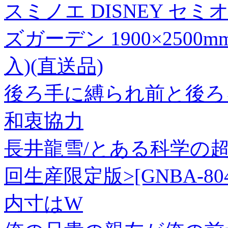
スミノエ DISNEY セ
ズガーデン 1900×2500
入)(直送品)
後ろ手に縛られ前と後ろを!
和衷協力
長井龍雪/とある科学の超電磁
回生産限定版>[GNBA-804
内寸はW