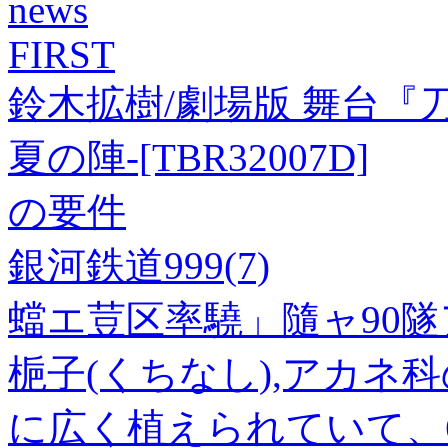
news
FIRST
鈴木拡樹/劇場版 舞台『
夏の陣-[TBR32007D]
の要件
銀河鉄道999(7)
蟷エ荳区率驍」隨ャ90
梔子(くちなし),アカネ
に広く植えられていて、