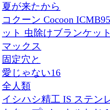
夏が来たから
コクーン Cocoon IC
ット 虫除けブランケット
マックス
固定穴と
愛じゃない16
全人類
イシハシ精工 IS ステ