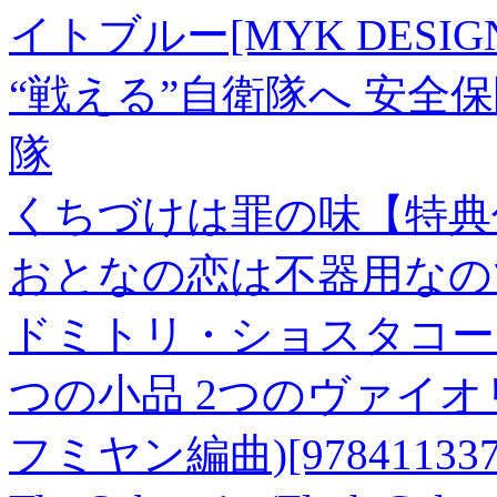
イトブルー[MYK DESI
“戦える”自衛隊へ 安全
隊
くちづけは罪の味【特典
おとなの恋は不器用なので 
ドミトリ・ショスタコー
つの小品 2つのヴァイオ
フミヤン編曲)[9784113370