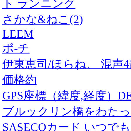
ト ランニング
さかな&ねこ(2)
LEEM
ポ-チ
伊東恵司/ほらね、 混声4部合唱
価格約
GPS座標（緯度,経度）DEG 
ブルックリン橋をわたっ
SASECOカード いつ