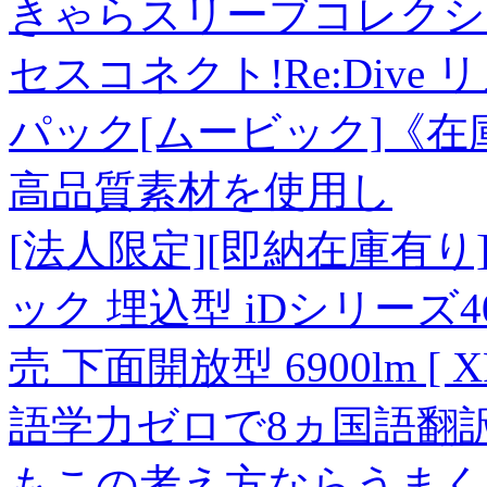
きゃらスリーブコレクシ
セスコネクト!Re:Dive リ
パック[ムービック]《在
高品質素材を使用し
[法人限定][即納在庫有り] 
ック 埋込型 iDシリーズ
売 下面開放型 6900lm [ X
語学力ゼロで8ヵ国語翻
もこの考え方ならうまく