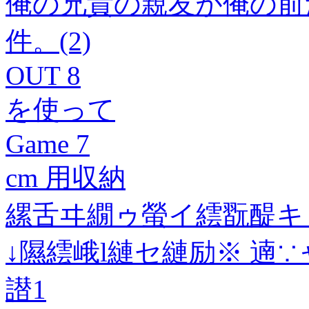
俺の兄貴の親友が俺の前
件。(2)
OUT 8
を使って
Game 7
cm 用収納
縲舌ヰ繝ゥ螢イ繧翫醍キ
↓隰繧峨l縺セ縺励※ 遖
譛1