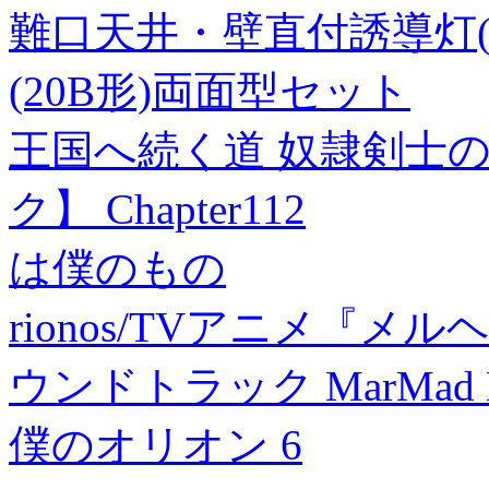
難口天井・壁直付誘導灯(
(20B形)両面型セット
王国へ続く道 奴隷剣士
ク】 Chapter112
は僕のもの
rionos/TVアニメ『
ウンドトラック MarMad Mu
僕のオリオン 6