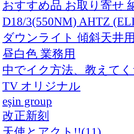
おすすめ品 お取り寄せ 
D18/3(550NM) AHTZ (
ダウンライト 傾斜天井用 ク
昼白色 業務用
中でイク方法、教えてくださ
TV オリジナル
eşin group
改正新刻
天使とアクト!!(11)