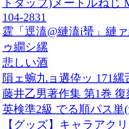
トタップ)メートルねじ M3X0
104-2831
霆「逕溘@縺溘i蜑」縺ァ
ゥ繝シ縲
悲しい酒
隕ェ蜿九ョ遘伜ッ 171
藤井乙男著作集 第1巻 
英検準2級 でる順パス単(
【グッズ】キャラアクリル