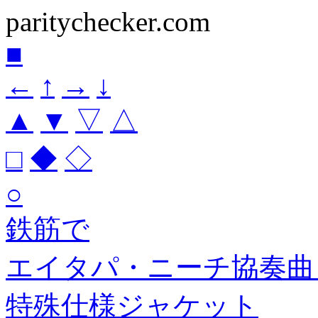
paritychecker.com
■
←
↑
→
↓
▲
▼
▽
△
□
◆
◇
○
鉄筋で
エイタパ・ニーチ協奏曲 
特殊仕様ジャケット