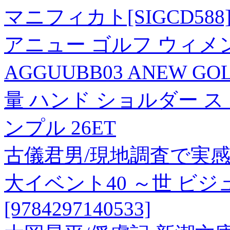
マニフィカト[SIGCD588
アニュー ゴルフ ウィメ
AGGUUBB03 ANEW G
量 ハンド ショルダー ス
ンプル 26ET
古儀君男/現地調査で実
大イベント40 ～世 ビ
[9784297140533]