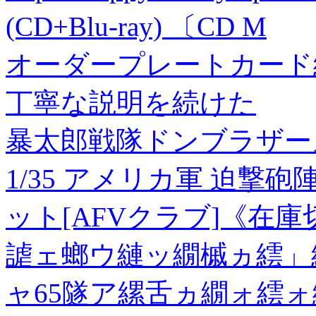
(CD+Blu-ray) 〔CD M
オーダープレートカード
丁寧な説明を続けた
暴太郎戦隊ドンブラザー
1/35 アメリカ軍 迫撃砲
ット[AFVクラブ]《在庫
謔ェ螂ウ縺ッ繝槭ヵ繧」
ャ65隧ア縲舌ヵ繝ォ繧