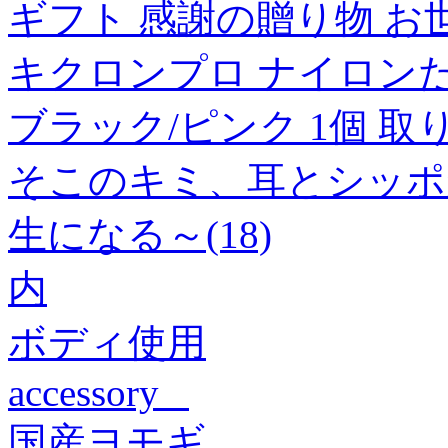
ギフト 感謝の贈り物 お
キクロンプロ ナイロンたわし
ブラック/ピンク 1個 取
そこのキミ、耳とシッポ
生になる～(18)
内
ボディ使用
accessory
国産ヨモギ