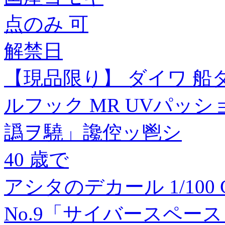
点のみ 可
解禁日
【現品限り】 ダイワ 船タ
ルフック MR UVパッ
譌ヲ驍」讒倥ッ鬯シ
40 歳で
アシタのデカール 1/10
No.9「サイバースペー