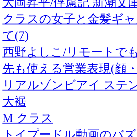
大岡昇平/俘慮記 新潮文庫 お 6
クラスの女子と金髪ギャ
て(7)
西野よしこ/リモートでも
先も使える営業表現(顔
リアルゾンビアイ ステ
大裾
M クラス
トイプードル動画のバズ