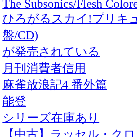
The Subsonics/Flesh Colo
ひろがるスカイ!プリキュ
盤/CD)
が発売されている
月刊消費者信用
麻雀放浪記4 番外篇
能登
シリーズ在庫あり
【中古】ラッセル・クロウ