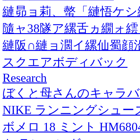
縺昴ョ莉、螫「縺悟ケシ
隨ャ38隧ア縲舌ヵ繝ォ
縺阪∩縺ョ濶イ縲仙蜀顔沿
スクエアボディバック
Research
ぼくと母さんのキャラバ
NIKE ランニングシュ
ボメロ 18 ミント HM680