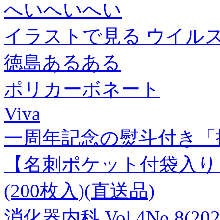
へいへいへい
イラストで見る ウイル
徳島あるある
ポリカーボネート
Viva
一周年記念の熨斗付き「
【名刺ポケット付袋入り】 401
(200枚入)(直送品)
消化器内科 Vol.4No.8