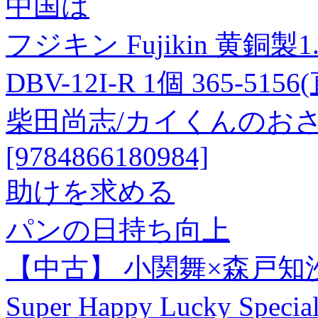
中国は
フジキン Fujikin 黄銅製
DBV-12I-R 1個 365-515
柴田尚志/カイくんのお
[9784866180984]
助けを求める
パンの日持ち向上
【中古】 小関舞×森戸知沙希 
Super Happy Lucky S