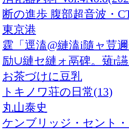
断の進歩 腹部超音波・CT
東京港
霆「逕溘@縺溘i隨ャ荳
励∪縺セ縺ォ鬲碑。薙r讌オ
お茶づけに豆乳
トキノワ荘の日常(13)
丸山泰史
ケンブリッジ・セント・