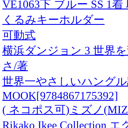
VE1063下 ブルー SS 
くるみキーホルダー
可動式
横浜ダンジョン 3 世界
さ/著
世界一やさしいハングル読
MOOK[9784867175392]
( ネコポス可)ミズノ(MIZ
Rikako Ikee Colle