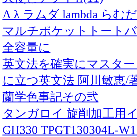
Λ λ ラムダ lambda らむ
マルチポケットトートバ
全容量に
英文法を確実にマスター
に立つ英文法 阿川敏恵/
蘭学色事記その弐
タンガロイ 旋削加工用イ
GH330 TPGT130304L-W