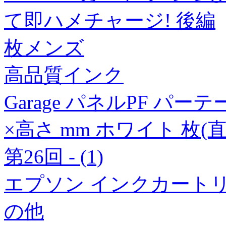
て即ハメチャージ! 後編
枚メンズ
高品質インク
Garage パネルPF パー
×高さ mm ホワイト 枚(
第26回 - (1)
エプソン インクカートリッ
の他