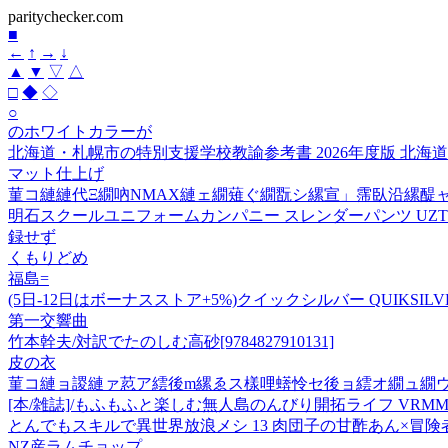
paritychecker.com
■
←
↑
→
↓
▲
▼
▽
△
□
◆
◇
○
のホワイトカラーが
北海道・札幌市の特別支援学校教諭参考書 2026年度版 北海
マット仕上げ
菫コ縺縺代Ξ繝吶ΝMAX縺ェ繝薙ぐ繝翫シ縲宣」霈臥沿縲醍ャ
明石スクールユニフォームカンパニー スレンダーパンツ UZT104
録せず
くもりどめ
福島=
(5日-12日はボーナスストア+5%)クイックシルバー QUIKSILVER Wome
第一交響曲
竹本幹夫/対訳でたのしむ高砂[9784827910131]
皮の衣
菫コ縺ョ謖縺ァ荵ア繧後m縲ゑス樣哩蠎怜セ後ョ繧オ繝ュ繝ウ
[本/雑誌]/もふもふと楽しむ無人島のんびり開拓ライフ VRM
とんでもスキルで異世界放浪メシ 13 肉団子の甘酢あん×冒険
NZ産ラムチョップ