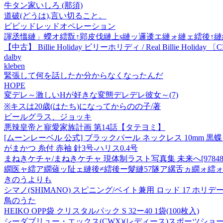
牛タン家いしろ (那須)
道破(どうは),言い切ること。
ビビッドレッドオペレーション
諢丞慍縺」蠑オ繧翫↑郢皮伐縺上s縺ッ邏逶エ縺ォ縺ェ繧後↑縺
【中古】 Billie Holiday ビリーホリディ / Real Billie Holiday 
dalby
kleben
緊張して何を話したか分からなくなったんだ
HOPE
変デレ～激しいHが好きな変態デレデレ彼女～(7)
※キスは20歳(はたち)になってからのの子/著
ビールグラス、ジョッキ
悪辣皇帝と寵愛家族計画 第14話【タテヨミ】
[ムーンレーベル 公式] ブラックパール ネックレス 10mm 黒蝶 真
がまかつ 糸付 赤袖 針3号-ハリス0.4号
まねきケチャ/まねきケチャ 現体制ラスト写真集 未来へ[97848625
繝医ャ繧ア繝薙ッ阯ェ縺後≠繧後ー髮縺57隧ア縲舌ヵ繝ォ繧
きのうよりも
シマノ(SHIMANO) スピニング/ベイト兼用 ロッド 17 ホリデー
鳥のうた
HEIKO OPP袋 クリスタルパック S 32ー40 1袋(100枚入)
シーダブリュー・エックス(CWX)(レディース)スポーツショーツ 