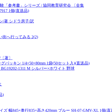
験「参考書」シリーズ / 協同教育研究会 〔全集
917 1個(直送品)
/著 シドラ房子/訳
街へ行ってみる 2(2)
/〔著〕
ン 1/4×50×80mm 1袋(50セット入)(直送品)
19202-1311 M シルバー×ホワイト 野球
よ
品)
45×奥行835×高さ420mm ブルー SH-07-GMV-XL 1個(直