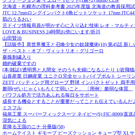
グラデーション箸 イエロー 1セット(1膳×2) studio CLIP
北海道・札幌市の理科参考書 2025年度版 北海道の教員採用試
JTC 12.7mmロングインパクト6角ビットソケット 17mm JTC447
肌のうるおい
元ドイツ情報局員が明かす心に入り込む技術 レオ・マルティン
LOVE & BUSINESS 24時間お傍にいます/折川
山田賢治
【話販売】異世界魔王と召喚少女の奴隷魔術(10) 第45話 新しい
ザ・ベスト・オブ・ヴィットリオ・グリゴーロ
薔薇刺繍入り
婚約破棄ですの
[本/雑誌]/透明男と人間女 そのうち夫婦になるふたり 1/岩飛猫
山喜産業 日鋼産業 ユニクロ完全セットパイプボルト シーリングパッキ
ZETT バッティング用グローブ 野球 インパクトゼット 両手用 BG
脆弱(ぜいじゃく),もろくて弱いこと。 〔用例〕脆弱な体質。
パワフル処方で活力あふれる毎日をサポート
成長する機会とすることが重要だってことも伝えているんだ
ミスフル
福泉工業 スーパーフィックスーツ ネイビー(S) FIC-8000(直送
湿気による
星降る王国のニナ 分冊版(58)
ホームテイスト ギモーブ ビーズクッション キューブ型 XLサイズ 幅8