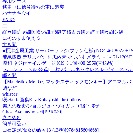
専用ケース
逃走中に信号待ちの車に追突
バナナキウイ
FX の
二
繝ゥ繝薙ャ繝医帙シ繝ォ8隧ア縲舌ヵ繝ォ繧ォ繝ゥ繝シ縲
にそのまま使える
すき間
■摂津金属工業 サーバーラック(ファン仕様) NGC46U80A0F2W(
若泉漆器 デリカバット 黒内朱 小 尺3寸 メラミン 1-121-12(ADLJ
協和 ネジ付オイルゲージ KIS-8 1個 408-2559(直送品)
[ムーンレーベル 公式] 一粒 パールネックレス レディース 7.5mm
瞬く間
【Matchstick Monkey マッチスティックモンキー】アニマ
越など
whisper
咲-Saki- 画集Ritz Kobayashi illustrations
美人の歴史/ジョルジュ・ヴィガレロ/後平澪子
Ghost Avenue/Impact[PBR049]
ささめ針
簡単可愛い
白石定規/魔女の旅々13 (13巻)[9784815604868]