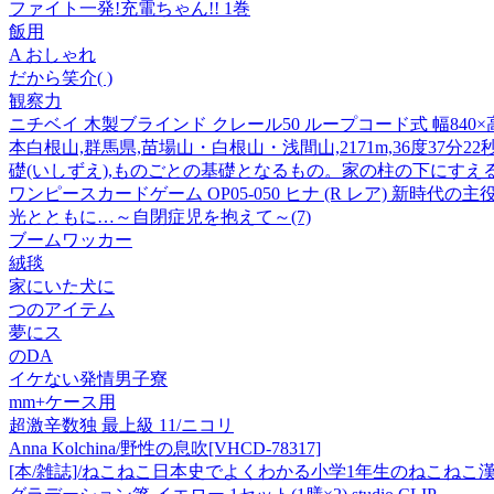
ファイト一発!充電ちゃん!! 1巻
飯用
A おしゃれ
だから笑介( )
観察力
ニチベイ 木製ブラインド クレール50 ループコード式 幅840×高
本白根山,群馬県,苗場山・白根山・浅間山,2171m,36度37分22秒,
礎(いしずえ),ものごとの基礎となるもの。家の柱の下にすえ
ワンピースカードゲーム OP05-050 ヒナ (R レア) 新時代の主役 (
光とともに…～自閉症児を抱えて～(7)
ブームワッカー
絨毯
家にいた犬に
つのアイテム
夢にス
のDA
イケない発情男子寮
mm+ケース用
超激辛数独 最上級 11/ニコリ
Anna Kolchina/野性の息吹[VHCD-78317]
[本/雑誌]/ねこねこ日本史でよくわかる小学1年生のねこねこ