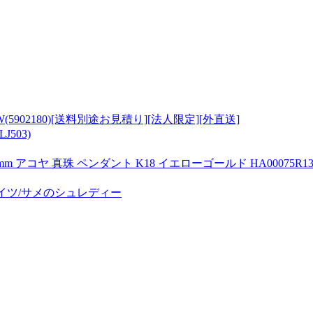
5902180)[送料別途お見積り][法人限定][外直送]
503)
 アコヤ 真珠 ペンダント K18 イエローゴールド HA00075R13C
ルバイツ/サメのシュレディー