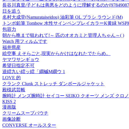
長谷川真里/子どもは善悪をどのように理解するのか[9784908736
日を追う
名村大成堂(Namurataiseidou) 油彩筆 OL ブラシ ラウンド(M)
トンボ鉛筆 Tombow 水性サインペンプレイカラーK黄緑 WSPK06 ( 
包容力
朝から晩まで狙われて!～ 匹のオオカミと管理人ちゃん～( )
Watch 用フィルムです
福井県産
絵空事 えそらごと,現実からかけはなれたでたらめ。
ヤマワサンギョウ
希望日指定不可
逵繧九い繧ッ繧「繝槭Μ繝ウ 1
LOVE 的
クランク Clunk ストレッチ ダンボールジャケット
殿様武芸帳
腕時計 メンズ腕時計 セイコー SEIKO クオーツ メンズ クロノ 
KISS 2
漫画版
クリームスープパウチ
画像診断
CONVERSE オールスター