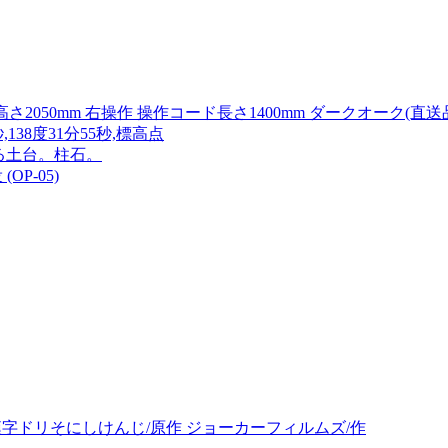
さ2050mm 右操作 操作コード長さ1400mm ダークオーク(直送
138度31分55秒,標高点
る土台。柱石。
OP-05)
漢字ドリそにしけんじ/原作 ジョーカーフィルムズ/作