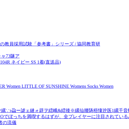
道の教員採用試験「参考書」シリーズ / 協同教育研
ャ73隧ア
R ネイビー SS 1着(直送品)
n LITTLE OF SUNSHINE Womens Socks Women
縲∵э蝨ー謔ェ縺ォ辟ヲ繧峨&繧後※縲仙腰陦梧悽迚医1縲千音
MOでぼっちを満喫するはずが、全プレイヤーに注目されているみたいで
者の流儀