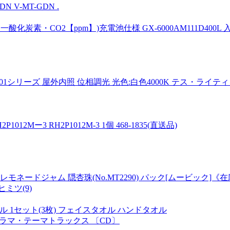
 V-MT-GDN .
素・CO2【ppm】)充電池仕様 GX-6000AM111D400L 
 TMD-601シリーズ 屋外内照 位相調光 光色:白色4000K テス・ラ
ー3 RH2P1012M-3 1個 468-1835(直送品)
ードジャム 隠杏珠(No.MT2290) パック[ムービック]《
ミツ(9)
 1セット(3枚) フェイスタオル ハンドタオル
ビドラマ・テーマトラックス 〔CD〕