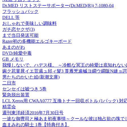
Dr.MED リストステーサポーター(Dr.MED(R)) 7-1080-04
フラッシュバック
DELL 等
おしゃれで美味しい調味料
ガチ恋ヤクザ(3)
まで当日発送可能
Razer初の多機能エルゴキーボード
あまのがわ
DVD/純愛中毒
GB メモリ
我慢しないで、ハデス様。 ～冷酷な冥王の純愛は底知れないほ
豌ク荵菫晁イエ荳遏ュ邱ィ髮3 莨雁兇逾槭ヨ繝ウ繝阪Ν縺ョ諤
男たちのかいた絵(新潮文庫)
二日市
センセイは嘘つき 5巻
緊急脱出装置
LCL Xerox用 CWAA0777 互換トナー回収ボトル (1パック) 対応機種:
精霊会
週刊東洋経済2016年7月30日号
一途な御曹司と極あま初夜事情～クールな彼は独占欲の塊で
血まみれの騎士 1巻【特典付き】