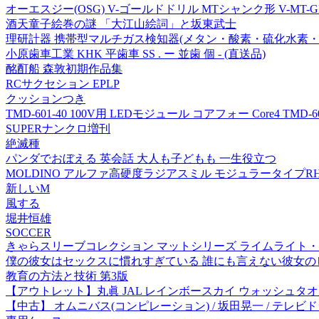
オーエスジー(OSG) V-ゴールドドリル MTシャンク形 V-MT-GDN
酒天童子絵巻の謎 「大江山絵詞」と坂東武士
理研計器 携帯型マルチガス検知器(メタン・酸素・硫化水素・一酸化炭
小原歯車工業 KHK 平歯車 SS . ー 並歯 個 - (直送品)
酩酊船 森敦初期作品集
RCサクセション EPLP
クッションつき
TMD-601-40 100V用 LEDモジュール コアフォー Core4
SUPERナンクロ増刊
絶滅種
パンダでおぼえる 英会話 大人も子どもも 一生役立つ
MOLDINO アルファ高硬度ラジアスミル モジュラータイプRH2P1012M
新しいM
風する
堀井恒雄
SOCCER
きゃらスリーブコレクション マットシリーズ ライムライト・レモネ
僕の彼女はセックスに慣れすぎている 誰にも言えない彼女のヒ
教育の方法と技術 第3版
【アウトレット】丸眞 JAL レインボースカイ ウォッシュタオル
【中古】 オムニバス(コンピレーション) / 坂田晃一 / テレ