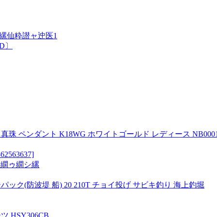
縲仙粋譛ャ迚医1
〔CD〕
珠 ペンダント K18WG ホワイトゴールド レディース NB00010R
63637]
ォ繝ゥ繝シ縲
パック(防波堤 船) 20 210T チョイ投げ サビキ釣り 海上釣堀
HSY306CB