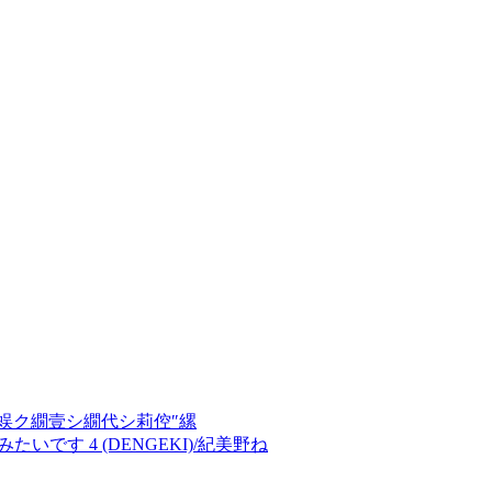
蜈ク繝壹シ繝代シ莉倥″縲
す 4 (DENGEKI)/紀美野ね