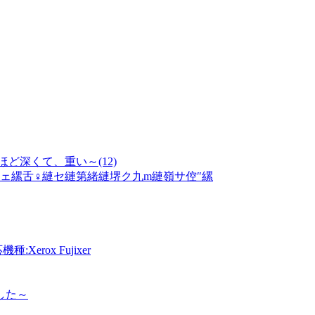
ど深くて、重い～(12)
ェ縲舌♀縺セ縺第緒縺堺ク九m縺嶺サ倥″縲
Xerox Fujixer
した～