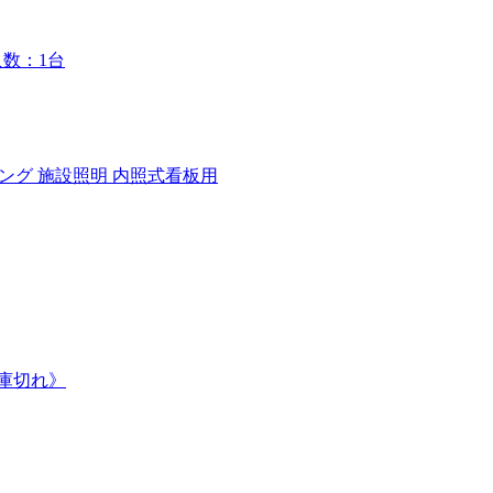
入数：1台
イティング 施設照明 内照式看板用
在庫切れ》