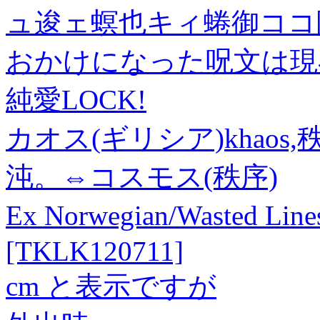
ュ逡ェ螟也キィ蜷御ココ
おかけになった呪文は現
純愛LOCK!
カオス(ギリシア)khao
沌。⇔コスモス(秩序)
Ex Norwegian/Wasted Li
[TKLK120711]
cm と表示ですが