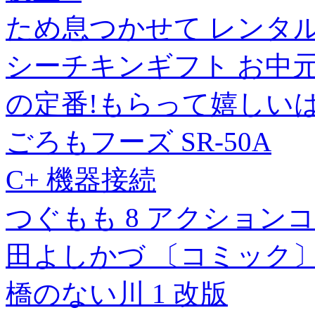
ため息つかせて レンタル落
シーチキンギフト お中元 
の定番!もらって嬉しい
ごろもフーズ SR-50A
C+ 機器接続
つぐもも 8 アクションコミ
田よしかづ 〔コミック
橋のない川 1 改版