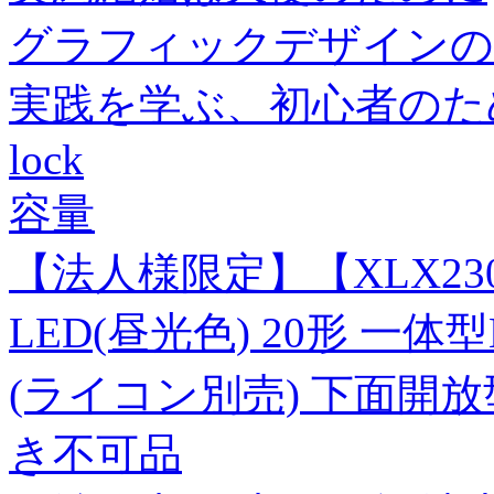
グラフィックデザインの
実践を学ぶ、初心者のための入
lock
容量
【法人様限定】【XLX23
LED(昼光色) 20形 一
(ライコン別売) 下面開放型
き不可品