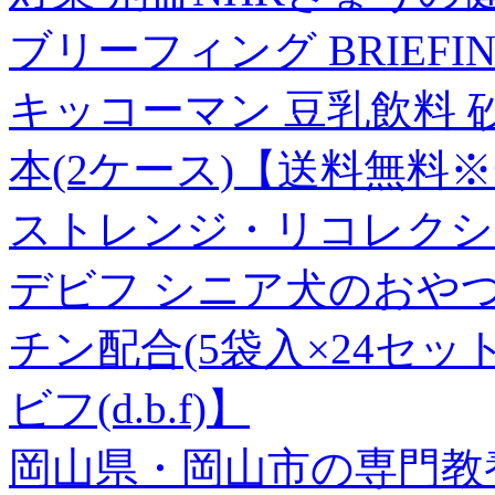
ブリーフィング BRIEFI
キッコーマン 豆乳飲料 砂糖
本(2ケース)【送料無料
ストレンジ・リコレクシ
デビフ シニア犬のおや
チン配合(5袋入×24セット(1
ビフ(d.b.f)】
岡山県・岡山市の専門教養