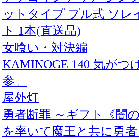
ットタイプ プル式 ソレイユ
ト 1本(直送品)
女喰い・対決編
KAMINOGE 140 
参。
屋外灯
勇者断罪 ～ギフト《闇
を率いて魔王と共に勇者と