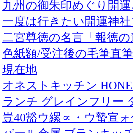
九州の御朱印めぐり開運
一度は行きたい開運神社1
二宮尊徳の名言「報徳の
色紙額/受注後の毛筆直
現在地
オネストキッチン HONES
ランチ グレインフリー ター
豈40豁ウ縲∝・ウ蟄宣ォ