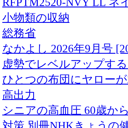
RFPTM2520-NVY LL 
小物類の収納
総務省
なかよし 2026年9月号 [2
虚勢でレベルアップする!
ひとつの布団にヤローが2人
高出力
シニアの高血圧 60歳から
対策 別冊NHKきょうの健康[9