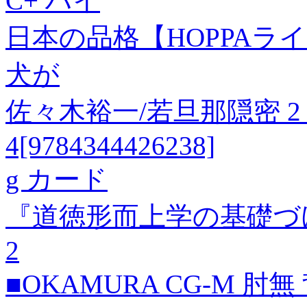
C+ ハイ
日本の品格【HOPPAラ
犬が
佐々木裕一/若旦那隠密 2 
4[9784344426238]
g カード
『道徳形而上学の基礎づ
2
■OKAMURA CG-M 