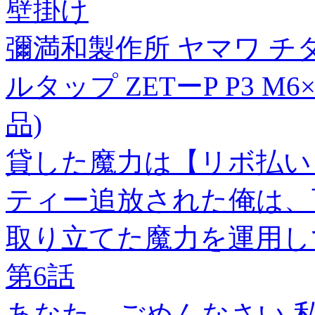
壁掛け
彌満和製作所 ヤマワ 
ルタップ ZETーP P3 M6×1
品)
貸した魔力は【リボ払い
ティー追放された俺は、
取り立てた魔力を運用し
第6話
あなた、ごめんなさい 