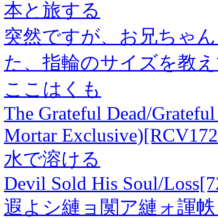
本と旅する
突然ですが、お兄ちゃんと
た、指輪のサイズを教え
ここはくも
The Grateful Dead/Grateful
Mortar Exclusive)
[RCV172
水で溶ける
Devil Sold His Soul/Loss[
遐よシ縺ョ闃ア縺ォ諢帙ョ縺