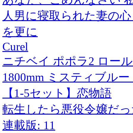
人男に寝取られた妻の心と
を更に
Curel
ニチベイ ポポラ2 ロール
1800mm ミスティブルー P
【1-5セット】恋物語
転生したら悪役令嬢だっ
連載版: 11