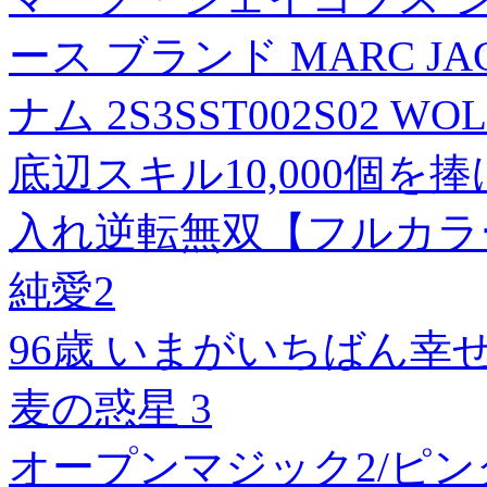
ース ブランド MARC JACO
ナム 2S3SST002S02 W
底辺スキル10,000個
入れ逆転無双【フルカラー
純愛2
96歳 いまがいちばん幸
麦の惑星 3
オープンマジック2/ピンク/