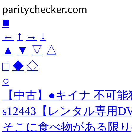
paritychecker.com
■
←
↑
→
↓
▲
▼
▽
△
□
◆
◇
○
【中古】●キイナ 不可能
s12443【レンタル専用D
そこに食べ物がある限り(