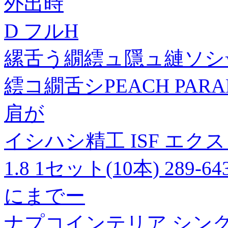
外出時
D フルH
縲舌う繝繧ュ隱ュ縺ソシ
繧コ繝舌シPEACH PAR
肩が
イシハシ精工 ISF エクスト
1.8 1セット(10本) 289-6
にまでー
ナプコインテリア シン