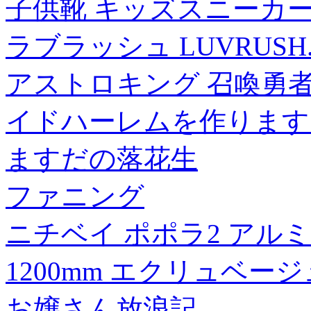
子供靴 キッズスニーカー 白
ラブラッシュ LUVRUSH. by
アストロキング 召喚勇
イドハーレムを作ります! 
ますだの落花生
ファニング
ニチベイ ポポラ2 アルミ
1200mm エクリュベージュ 
お嬢さん放浪記