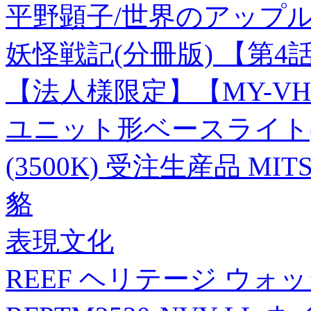
平野顕子/世界のアップルパイ[
妖怪戦記(分冊版) 【第4
【法人様限定】【MY-VH47
ユニット形ベースライト(
(3500K) 受注生産品 MI
貉
表現文化
REEF ヘリテージ ウ