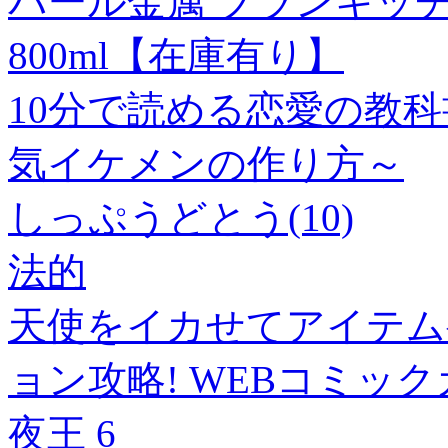
パール金属 ブランキッ
800ml【在庫有り】
10分で読める恋愛の教
気イケメンの作り方～
しっぷうどとう(10)
法的
天使をイカせてアイテムゲ
ョン攻略! WEBコミッ
夜王 6