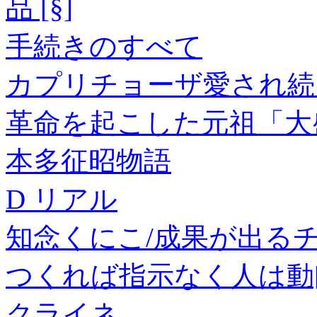
品 [§]
手続きのすべて
カプリチョーザ愛され続
革命を起こした元祖「大
本多征昭物語
D リアル
知念くにこ/成果が出る
つくれば指示なく人は動[978
クライネ