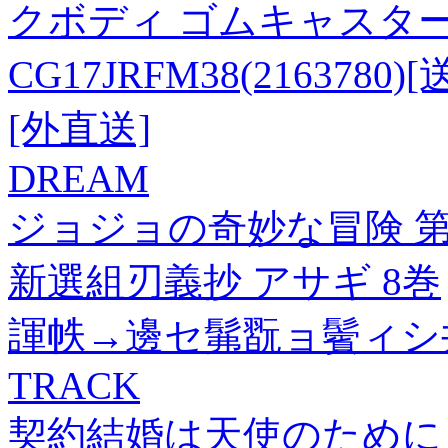
クボディ ゴムキャスタ
CG17JRFM38(21637
[外直送]
DREAM
ジョジョの奇妙な冒険 第6
新選組刃義抄 アサギ 8巻
諢帙→邊セ髴翫ョ鬢ィシ
TRACK
契約結婚は天使のために