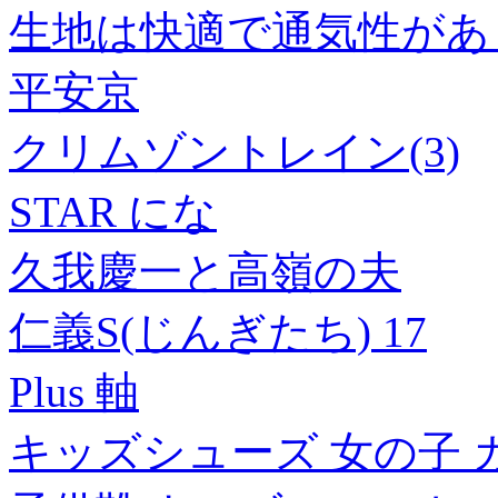
生地は快適で通気性があ
平安京
クリムゾントレイン(3)
STAR にな
久我慶一と高嶺の夫
仁義S(じんぎたち) 17
Plus 軸
キッズシューズ 女の子 ガー