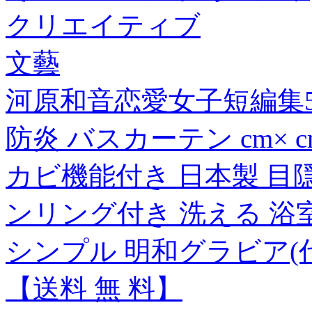
クリエイティブ
文藝
河原和音恋愛女子短編集5
防炎 バスカーテン cm× 
カビ機能付き 日本製 目
ンリング付き 洗える 浴
シンプル 明和グラビア(
【送料 無 料】