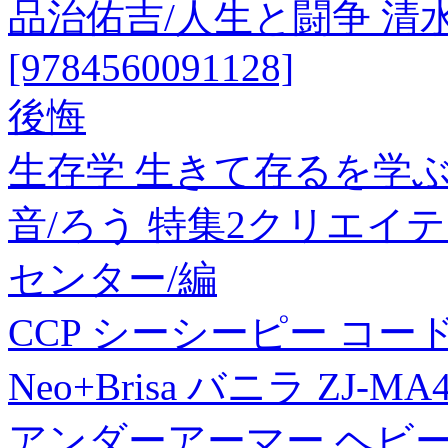
品治佑吉/人生と闘争 清
[9784560091128]
後悔
生存学 生きて存るを学ぶ V
音/ろう 特集2クリエイ
センター/編
CCP シーシーピー コ
Neo+Brisa バニラ ZJ-M
アンダーアーマー ヘビー