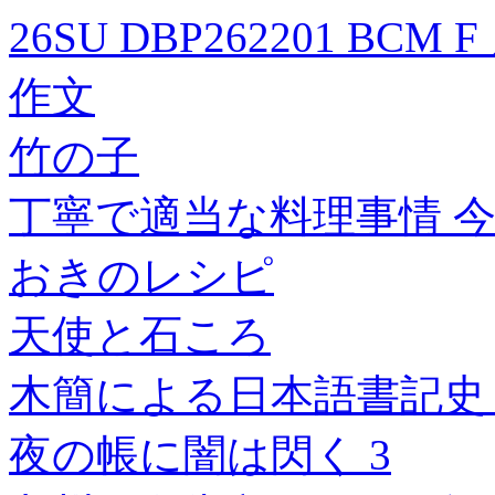
26SU DBP262201 B
作文
竹の子
丁寧で適当な料理事情 
おきのレシピ
天使と石ころ
木簡による日本語書記史 2
夜の帳に闇は閃く 3