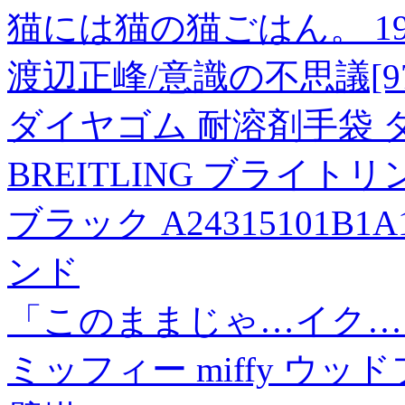
猫には猫の猫ごはん。 1
渡辺正峰/意識の不思議[9784
ダイヤゴム 耐溶剤手袋 ダイ
BREITLING ブライトリ
ブラック A24315101B
ンド
「このままじゃ…イク…」
ミッフィー miffy ウ