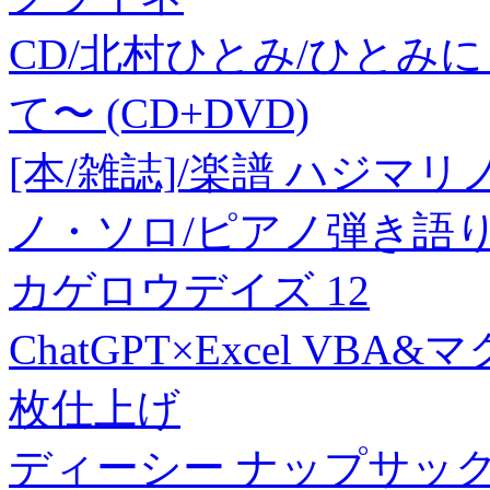
CD/北村ひとみ/ひとみ
て〜 (CD+DVD)
[本/雑誌]/楽譜 ハジマ
ノ・ソロ/ピアノ弾き語り
カゲロウデイズ 12
ChatGPT×Excel VB
枚仕上げ
ディーシー ナップサック