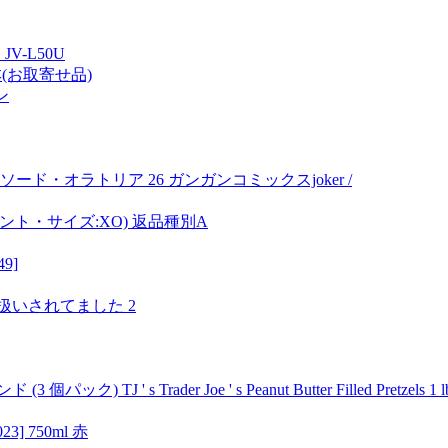
V-L50U
本(お取寄せ品)
ン
・オラトリア 26 ガンガンコミックスjoker /
ト・サイズ:XO) 返品種別A
9]
いされてました 2
rader Joe ' s Peanut Butter Filled Pretzels 1 lb. (
 750ml 赤