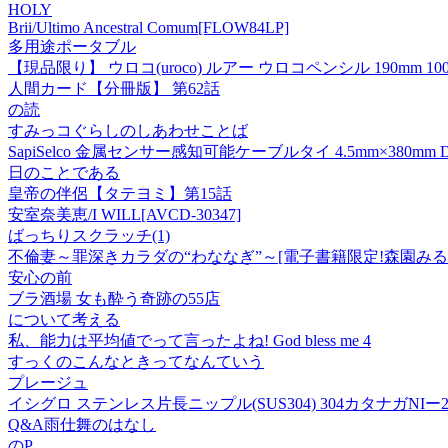
HOLY
Brii/Ultimo Ancestral Comum[FLOW84LP]
多用途ポータブル
【現品限り】 ウロコ(uroco) ルアー ウロコペンシル 190mm 100g 
人間カード【分冊版】 第62話
の読
すみっコぐらしのしあわせことば
SapiSelco 金属センサー感知可能ケーブルタイ 4.5mm×380mm DET.1
日のことである
皇帝の伴侶【タテヨミ】第15話
安室奈美恵/I WILL[AVCD-30347]
ばっちりスクラッチ(1)
不倫妻～罪深きカラダの“わななぎ”～[電子書籍限定!森園みる
安心の前
ブラ酒場 女も酔う奇跡の55店
について考える
私、能力は平均値でって言ったよね! God bless me 4
すっくのこんなときってなんていう
プレージュ
イシグロ ステンレス片長ニップル(SUS304) 304カタナガNIー25A
Q&A雨仕舞のはなし
のP