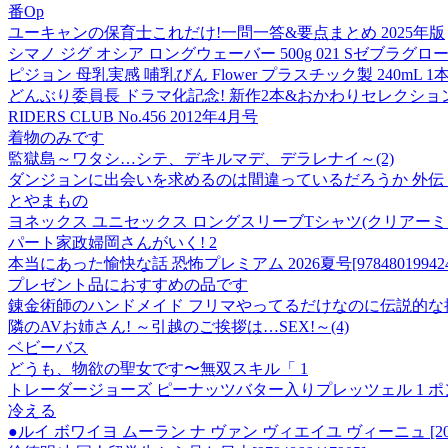
番Op
ユーキャンの保育士これだけ!一問一答&要点まとめ 2025年版
シマノ ジグ オシア ロングウェーバー 500g 021 Sゼブラグロー J
ピジョン 母乳実感 哺乳びん Flower プラスチック製 240mL 1
どんぶり委員長 ドラマ化記念! 新作2本&おかわりセレクショ
RIDERS CLUB No.456 2012年4月号
着物のみです
監獄島～ワタシ…シテ、デキルマデ、デラレナイ～(2)
ダンジョンに出会いを求めるのは間違っているだろうか 外伝 ソード
とやまもの
ヨネックス ユニセックス ロングスリーブTシャツ(クリアーミン
パート家政婦岡さんがいく! 2
本当にあった愉快な話 恐怖プレミアム 2026夏号[978480199424
プレゼント品におすすめの品です
錬金術師のハンドメイド フリマやってるだけなのに伝説的な扱
隣のAVお姉さん! ～引越のご挨拶は…SEX!～(4)
ベビーバス
どうも、物欲の聖女です〜無双スキル「 1
トレーダージョーズ ピーナッツバター入りプレッツェル 1 ポンド (3 個パック) TJ ' s T
冷える
●ルイ ボワイヨ ムーラン ナ ヴァン ヴィエイユ ヴィーニュ [2023]