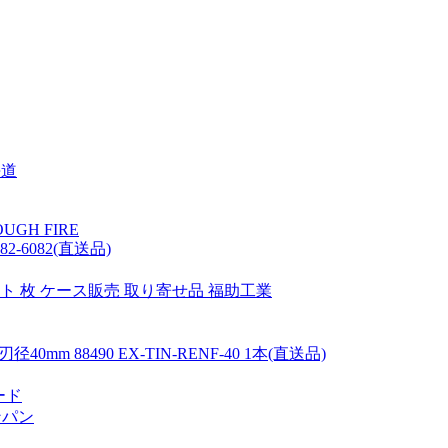
海道
OUGH FIRE
2-6082(直送品)
イト 枚 ケース販売 取り寄せ品 福助工業
m 88490 EX-TIN-RENF-40 1本(直送品)
ード
ンパン