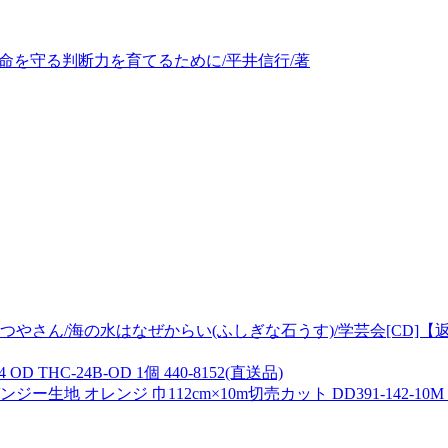
の命を守る判断力を育てるために/平井信行/著
やさん/海の水はなぜからい(ふしぎな石うす)/学芸会[CD]【
 THC-24B-OD 1個 440-8152(直送品)
オレンジ 巾112cm×10m切売カット DD391-142-10M 