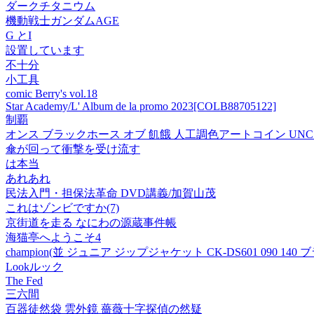
ダークチタニウム
機動戦士ガンダムAGE
G とI
設置しています
不十分
小工具
comic Berry's vol.18
Star Academy/L' Album de la promo 2023[COLB88705122]
制覇
オンス ブラックホース オブ 飢餓 人工調色アートコイン UNC #6 (DR)201
傘が回って衝撃を受け流す
は本当
あれあれ
民法入門・担保法革命 DVD講義/加賀山茂
これはゾンビですか(7)
京街道を走る なにわの源蔵事件帳
海猫亭へようこそ4
champion(並 ジュニア ジップジャケット CK-DS601 090 140
Lookルック
The Fed
三六間
百器徒然袋 雲外鏡 薔薇十字探偵の然疑