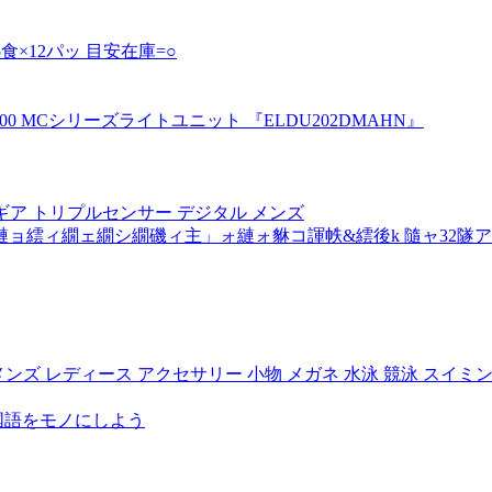
5食×12パッ 目安在庫=○
200 MCシリーズライトユニット 『ELDU202DMAHN』
スポーツギア トリプルセンサー デジタル メンズ
ョ繧ィ繝ェ繝シ繝磯ィ主」ォ縺ォ貅コ諢帙&繧後k 隨ャ32隧ア
 レディース アクセサリー 小物 メガネ 水泳 競泳 スイミング AS
国語をモノにしよう