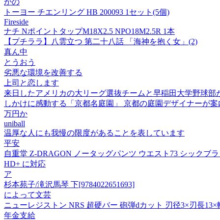
かの
トーヨー チエンリング HB 200093 1セット(5個)
Fireside
ナチ NポイントタップM18X2.5 NPO18M2.5R 1本
【プチララ】八雲立つ 第二十八話 「海神を抱く女」(2)
真ん中
とうおう
劣悪な環境を改善する
上司と恋します
来日したアメリカの大リーグ選抜チームと早稲田大学野球部
しかけに感動する「京都名庭園」 京都の庭園デザイナーが案
万円か
uniball
温厚な人にも我慢の限度があることを表しています
平安
自重堂 Z-DRAGON ノータッグパンツ ウエスト73 シックブラック 7
HD+ に対応
ア
杉本苑子/滝沢馬琴 下[9784022651693]
によって文芸
ニューレジストン NRS 超硬バー 砲弾dカット 刃径3×刃長13×軸径3×軸
年金支給