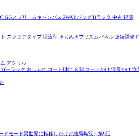
 PVC GGスプリームキャンバス 2WAYバッグ Bランク 中古 銀蔵
スライト スクエアタイプ 埋込型 きらめきプリズムパネル 連続調光 F
ーム アクリル
cm | ハンガーラック おしゃれ コート掛け 玄関 コートかけ 洋服
た
ードモード異世界に転移したけど結局無双～第9話