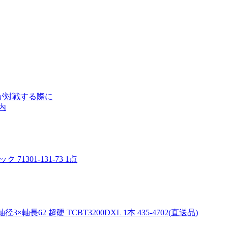
が対戦する際に
内
1301-131-73 1点
長62 超硬 TCBT3200DXL 1本 435-4702(直送品)