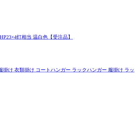
HP23×4灯相当 温白色【受注品】
かけ 洋服掛け 衣類掛け コートハンガー ラックハンガー 服掛け ラッ