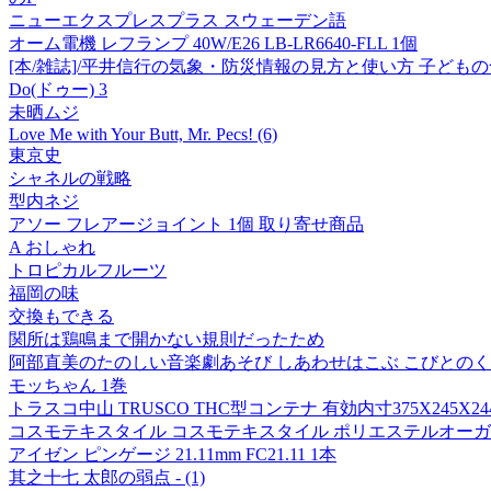
ニューエクスプレスプラス スウェーデン語
オーム電機 レフランプ 40W/E26 LB-LR6640-FLL 1個
[本/雑誌]/平井信行の気象・防災情報の見方と使い方 子ども
Do(ドゥー) 3
未晒ムジ
Love Me with Your Butt, Mr. Pecs! (6)
東京史
シャネルの戦略
型内ネジ
アソー フレアージョイント 1個 取り寄せ商品
A おしゃれ
トロピカルフルーツ
福岡の味
交換もできる
関所は鶏鳴まで開かない規則だったため
阿部直美のたのしい音楽劇あそび しあわせはこぶ こびとのくつ
モッちゃん 1巻
トラスコ中山 TRUSCO THC型コンテナ 有効内寸375X245X244 OD
コスモテキスタイル コスモテキスタイル ポリエステルオーガンジー生地 
アイゼン ピンゲージ 21.11mm FC21.11 1本
其之十七 太郎の弱点 - (1)