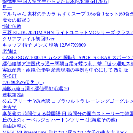
徐德明/中国人留学生から見た日本[9784866417905]
晃一
マルちゃん 素材のチカラ もずくスープ 3.6g/食 1セット(60食:
魔女の戴冠 3
悩む仏教
三菱 EL-DU202DM AHN ライトユニットMCシリーズ クラス
クリアファイル初回Bver
キャップ 帽子 メンズ 球活 12JW7X9809
老舗は
CASIO SGW-1000-1A カシオ 腕時計 SPORTS GEAR 
縲仙腰隧ア迚医代ラ逕ー闊弱ョ霑ォ螳ウ莉、螫「縺ッ邇矩ス縺
実践産業・組織心理学 産業現場の事例を中心にして 改訂版
笠松町
#76 無名の伏兵 - (1)
縺阪∩縺ョ濶イ縲仙蜀顔沿縲 20
連載第2話
公式 アリーナ WA承認 コブラウルトラ レーシングゴーグル メンズ
考古学
李英俊の 時間使える韓国語 日 時間分の面白ストーリーで韓
丘の上のオーベルジュ ハートンツリー (北海道その他)
自由調整式
MEGUMI Present time. 垂れない落ちない女子の生き方 Book