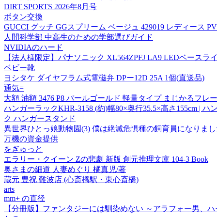
DIRT SPORTS 2026年8月号
ボタン交換
GUCCI グッチ GGスプリーム ベージュ 429019 レディース
人間科学部 中高生のための学部選びガイド
NVIDIAのハード
【法人様限定】パナソニック XL564ZPFJ LA9 LEDベー
ベビー靴
ヨシタケ ダイヤフラム式電磁弁 DPー12D 25A 1個(直送品)
通気=
大額 油額 3476 P8 パールゴールド 軽量タイプ まじかるフレ
ハンガーラックKHR-3158 (約)幅80×奥行35.5×高さ155
ク ハンガースタンド
異世界ひとっ娘動物園(3) 僕は絶滅危惧種の飼育員になりまし
万機の資金提供
をぎゅっと
エラリー・クイーン Zの悲劇 新版 創元推理文庫 104-3 Book
奥さまの細道 人妻めぐり 橘真児/著
蔵元 豊祝 難波店 (心斎橋駅・東心斎橋)
arts
mm+ の直径
【分冊版】ファンタジーには馴染めない ～アラフォー男、ハ