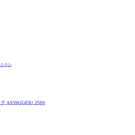
シ1シ
5SGG03U 25SS