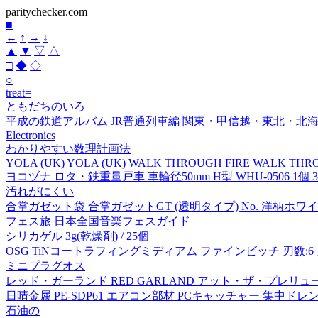
paritychecker.com
■
←
↑
→
↓
▲
▼
▽
△
□
◆
◇
○
treat=
ともだちのいろ
平成の鉄道アルバム JR普通列車編 関東・甲信越・東北・北
Electronics
わかりやすい数理計画法
YOLA (UK) YOLA (UK) WALK THROUGH FIRE WALK THR
ヨコヅナ ロタ・鉄重量戸車 車輪径50mm H型 WHU-0506 1個 38
汚れがにくい
合掌ガゼット袋 合掌ガゼットGT (透明タイプ) No. 洋柄ホワ
フェス旅 日本全国音楽フェスガイド
シリカゲル 3g(乾燥剤) / 25個
OSG TiNコートラフィングミディアム ファインビッチ 刃数:6 刃径40m
ミニプラグオス
レッド・ガーランド RED GARLAND アット・ザ・プレリュ
日晴金属 PE-SDP61 エアコン部材 PCキャッチャー 集中ドレ
石油の