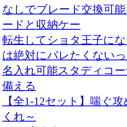
なしでブレード交換可能 ASK
ードと収納ケー
転生してショタ王子にな
は絶対にバレたくないっ 【
名入れ可能スタディコー
備える
【全1-12セット】喘ぐ
くれ～