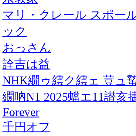
マリ・クレール スポール ブル
ック
おっさん
詮吉は益
NHK繝ゥ繧ク繧ェ 荳ュ
繝吶Ν1 2025蟷エ11譛亥
Forever
千円オフ