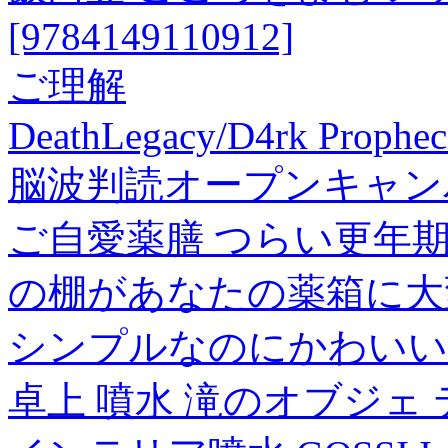
[9784149110912]
ご理解
DeathLegacy/D4rk Prophe
脳波判読オープンキャンパ
ご自愛薬膳 つらい更年期
の棚があなたの薬箱に大
シンプルなのにかわいい
卓上 噴水 滝のオブジェ