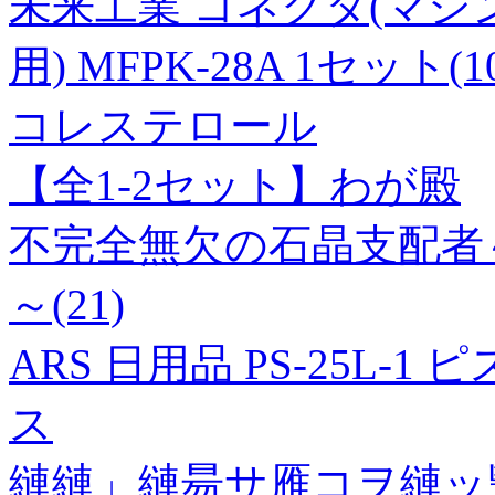
未来工業 コネクタ(マシ
用) MFPK-28A 1セット(
コレステロール
【全1-2セット】わが殿
不完全無欠の石晶支配者
～(21)
ARS 日用品 PS-25L-1
ス
縺縺」縺昜サ雁コヲ縺ッ