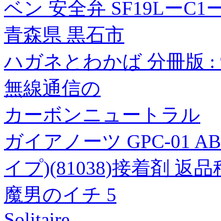
ベン 安全弁 SF19LーC1ー
青森県 黒石市
ハガネとわかば 分冊版 : 
無線通信の
カーボンニュートラル
ガイアノーツ GPC-01 
イプ)(81038)接着剤 返
魔男のイチ 5
Solitaire