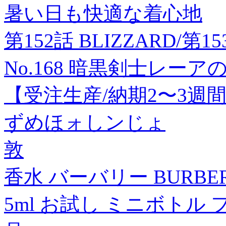
暑い日も快適な着心地
第152話 BLIZZARD/第
No.168 暗黒剣士レーアの巻 
【受注生産/納期2〜3週間
ずめほォしンじょ
敦
香水 バーバリー BURBER
5ml お試し ミニボトル