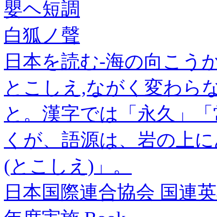
嬰ヘ短調
白狐ノ聲
日本を読む-海の向こうか
とこしえ,ながく変わら
と。漢字では「永久」「
くが、語源は、岩の上に
(とこしえ)」。
日本国際連合協会 国連英検過