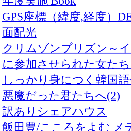
年度実施 Book
GPS座標（緯度,経度）DEG 
面配光
クリムゾンプリズン～イ
に参加させられた女たち～
しっかり身につく韓国語会
悪魔だった君たちへ(2)
訳ありシェアハウス
飯田豊/こころをよむ 