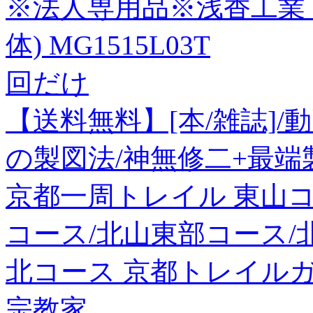
※法人専用品※浅香工業 MG
体) MG1515L03T
回だけ
【送料無料】[本/雑誌]
の製図法/神無修二+最端製
京都一周トレイル 東山
コース/北山東部コース/
北コース 京都トレイルガ
宗教家