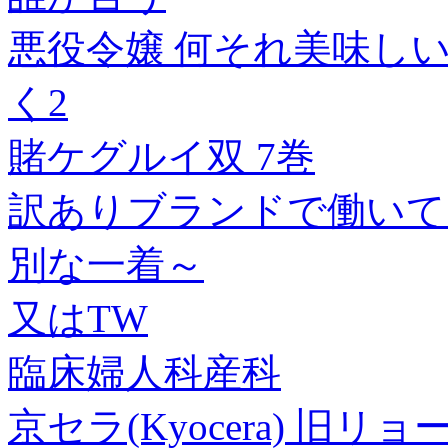
悪役令嬢 何それ美味し
く2
賭ケグルイ双 7巻
訳ありブランドで働いて
別な一着～
又はTW
臨床婦人科産科
京セラ(Kyocera) 旧