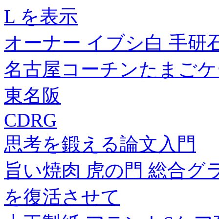
L を表示
オーナー イブシ白 手研
名古屋コーチンたまごケ
東名阪
CDRG
思考を鍛える論文入門
旨い焼肉 虎の門 総合グ
を復活させて