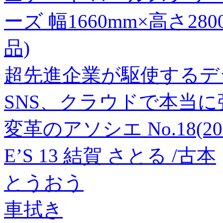
ーズ 幅1660mm×高さ28
品)
超先進企業が駆使するデ
SNS、クラウドで本当
変革のアソシエ No.18(2
E’S 13 結賀 さとる /古本
とうおう
車拭き