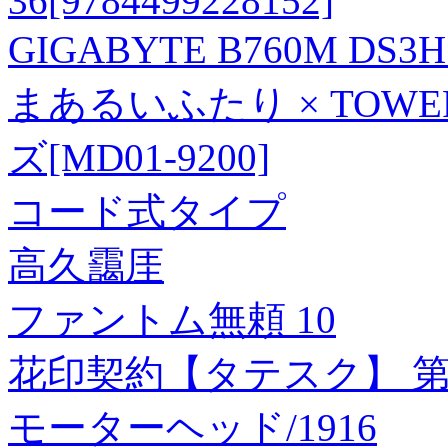
36[9784499228152]
GIGABYTE B760M DS3
まあるいふたり × TOWER
ズ[MD01-9200]
コード式タイプ
高久靄厓
ファントム無頼 10
花印契約【タテスク】 第
モーターヘッド/1916