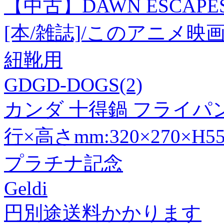
【中古】DAWN ESCAPES 
[本/雑誌]/このアニメ映
紐靴用
GDGD-DOGS(2)
カンダ 十得鍋 フライパン フ
行×高さmm:320×270×H55 
プラチナ記念
Geldi
円別途送料かかります