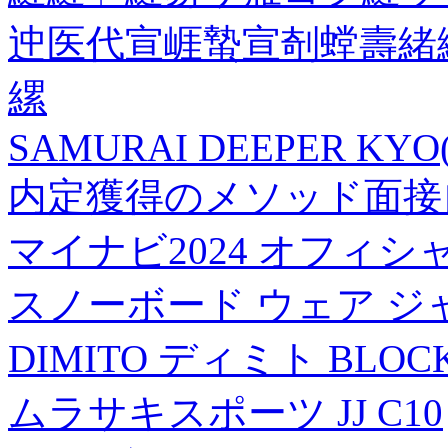
迚医代宣崕蟄宣剞螳壽緒
縲
SAMURAI DEEPER KYO(
内定獲得のメソッド面接自
マイナビ2024 オフィシ
スノーボード ウェア ジ
DIMITO ディミト BLOCK
ムラサキスポーツ JJ C10