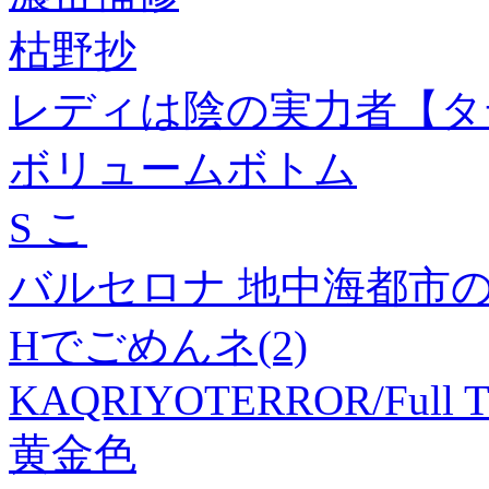
枯野抄
レディは陰の実力者【タ
ボリュームボトム
S こ
バルセロナ 地中海都市
Hでごめんネ(2)
KAQRIYOTERROR/Full Ti
黄金色