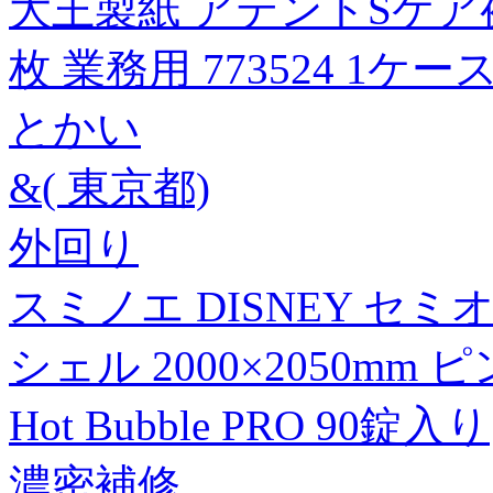
大王製紙 アテントSケア
枚 業務用 773524 1ケー
とかい
&( 東京都)
外回り
スミノエ DISNEY セ
シェル 2000×2050mm 
Hot Bubble PRO 90錠入り
濃密補修