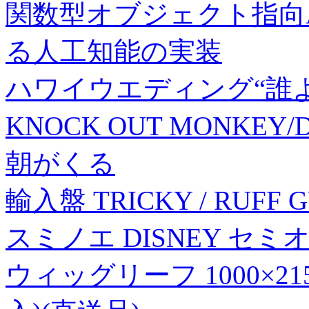
関数型オブジェクト指向AI
る人工知能の実装
ハワイウエディング“誰
KNOCK OUT MONKEY/
朝がくる
輸入盤 TRICKY / RUFF GU
スミノエ DISNEY セ
ウィッグリーフ 1000×21