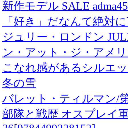
新作モデル SALE adma45
「好き」だなんて絶対に言
ジュリー・ロンドン JULI
ン・アット・ジ・アメリ
こなれ感があるシルエッ
冬の雪
バレット・ティルマン/
部隊と戦歴 オスプレイ