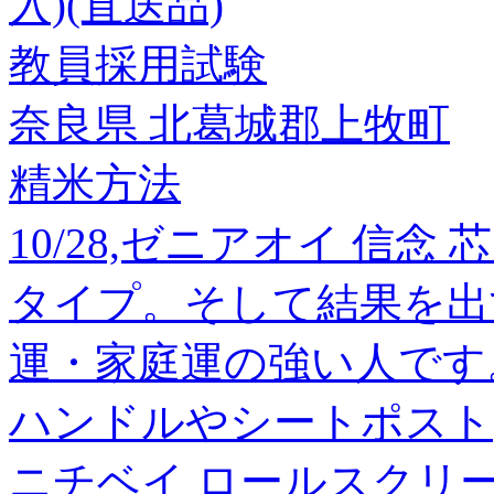
入)(直送品)
教員採用試験
奈良県 北葛城郡上牧町
精米方法
10/28,ゼニアオイ 信
タイプ。そして結果を出
運・家庭運の強い人です
ハンドルやシートポスト
ニチベイ ロールスクリ