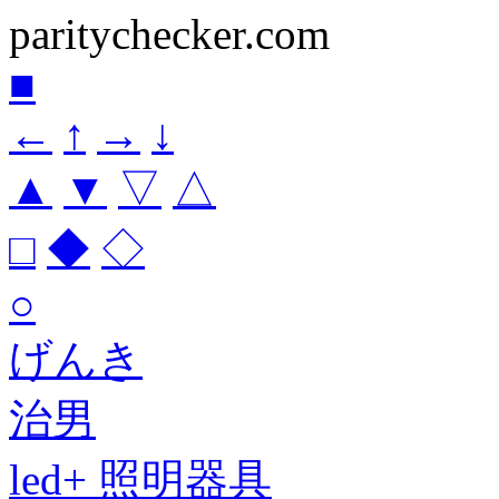
paritychecker.com
■
←
↑
→
↓
▲
▼
▽
△
□
◆
◇
○
げんき
治男
led+ 照明器具