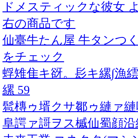
ドメスティックな彼女 よ
右の商品です
仙臺牛たん屋 牛タンつくね
をチェック
蜉雉隹キ谺。髟キ縲∫漁繧
縲 59
髱槫ゥ壻クサ鄒ゥ縺ァ縺
阜諤ァ謌ヲス槭仙蜀顔沿