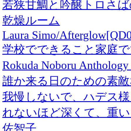
若狭甘鯛と吟醸トロさば
乾燥ルーム
Laura Simo/Afterglow[QD
学校でできること家庭で
Rokuda Noboru Anthol
誰か来る日のための素敵
我慢しないで、ハデス様
れないほど深くて、重い～
佐智子