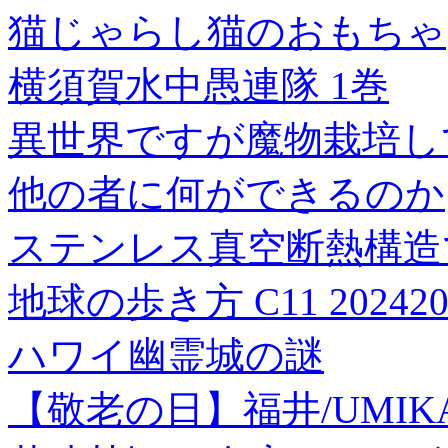
猫じゃらし猫のおもちゃ
横須賀水中愚連隊 1巻
異世界ですが魔物栽培し
他の者に何ができるのか
ステンレス真空断熱構造
地球の歩き方 C11 2024
ハワイ幽霊城の謎
【敬老の日】福井/UMIK