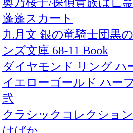
奥乃桜子/探偵貴族は亡霊と踊る
蓬蓬スカート
九月文 銀の竜騎士団黒
ンズ文庫 68-11 Book
ダイヤモンド リング ハーフエ
イエローゴールド ハーフ
弐
クラシックコレクション
はばか