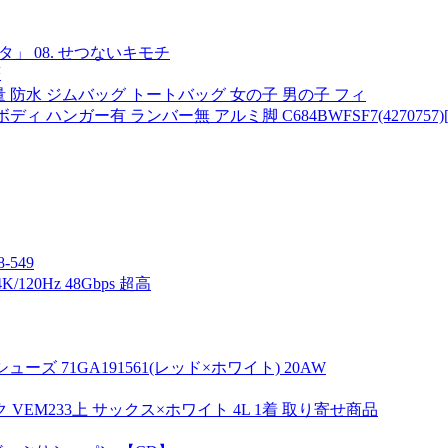
」 08. せつないキモチ
著
容量 防水 ジムバッグ トートバッグ 女の子 男の子 フィ
ィ ハンガー有 ランバー無 アルミ脚 C684BWFSF7(4270757
-549
120Hz 48Gbps 超高
ーズ 71GA191561(レッド×ホワイト) 20AW
EM233上 サックス×ホワイト 4L 1着 取り寄せ商品