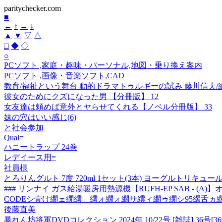
paritychecker.com
■
←
↑
→
↓
▲
▼
▽
△
□
◆
◇
○
PCソフト ,家庭・趣味・パーソナル,地図・乗り換え案内
PCソフト ,画像・音楽ソフト,CAD
教育/福祉という舞台 動的ドラマトゥルギーの試み 藤川信夫/
彼女のためにクズになった男 【分冊版】 12
女友達は頼めば意外とヤらせてくれる【ノベル分冊版】 33
妹の穴はいい感じ(6)
と社会参加
Qual=
ハニートラップ 24巻
レデイース用=
社員様
とろりんグルト 7度 720ml 1セット(3本) ヨーグルトリキュー
### リンナイ ガス給湯暖房用熱源機【RUFH-EP SAB - (
CODEシ壹け繝ェ繝繧」繧ォ繝ォ繝サ繧ィ繝ゥ繝シ95縲舌ヵ
後藤直美
暴れん坊将軍DVDコレクション 2024年 10/22号 [雑誌] 36号[3693