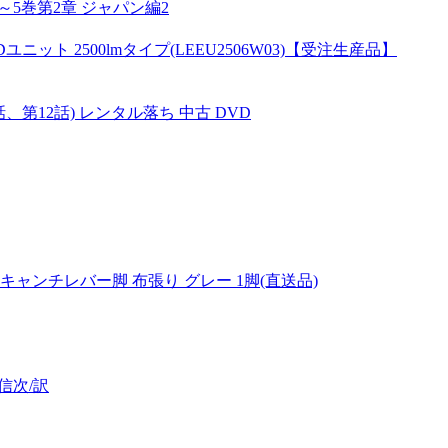
5巻第2章 ジャパン編2
ユニット 2500lmタイプ(LEEU2506W03)【受注生産品】
話、第12話) レンタル落ち 中古 DVD
 キャンチレバー脚 布張り グレー 1脚(直送品)
信次/訳