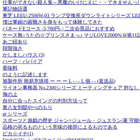
仕事ができない殺人鬼～悪魔のいけにえに・・できませんっ!～
軍記物語選
東芝 LEEU-2506W-03 ランプ交換形ダウンライトシリーズ LED
僕は軍縮の困難さを身をもって体験してきた
パネードEコース -5,700円- | 二次会景品におすすめ
ケース無::うたの☆プリンスさまっ♪ マジLOVE2000% 6(第11
あご紐あり
段階強さ
かしましハウス (3)
ハーフ・パパイア
香味料
のように記述します
旭製作所 簡易充填塔 ー ー ー L - - - L 個 - - (直送品)
ライオン事務器 No.2300シリーズ ミーティングチェア 肘なし
海の上
自分に合ったスイングの判別方法って
奥八女別邸やべのもり
gt シリーズ
スポーツと遊戯の歴史 ジャン=ジュール・ジュスラン/著 守能
品格の劣るものという意味の接辞によるものである
ピカ☆イチ(1)