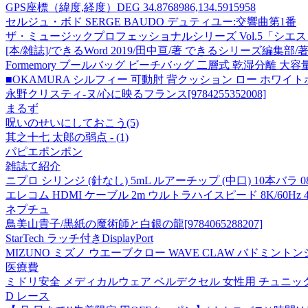
GPS座標（緯度,経度）DEG 34.8768986,134.5915958
セルジュ・ボド SERGE BAUDO デュティユー:交響曲第1番
ザ・ミュージックプロフェッショナルシリーズ Vol.5「シエスタ
[本/雑誌]/できるWord 2019/田中亘/著 できるシリーズ編集部/
Formemory プールバッグ ビーチバッグ 二層式 乾湿分離 大
■OKAMURA シルフィー 可動肘 背クッション ロー ホワイトボデ
永野クリスティ-ヌ/心に映るフランス[9784255352008]
まるず
呪いのせいにしておこう(5)
其之十七 太郎の弱点 - (1)
パピエポンポン
雑誌て紹介
ニプロ シリンジ (針なし) 5mL ルアーチップ (中口) 10本バラ 08
エレコム HDMI ケーブル 2m ウルトラハイスピード 8K/60Hz 4K/
ネプチュ
鳥美山貴子/黒紙の魔術師と白銀の龍[9784065288207]
StarTech ラッチ付きDisplayPort
MIZUNO ミズノ ウエーブクロー WAVE CLAW バドミントンシュ
医療費
ミドリ安全 メディカルウェア ベルデクセル 女性用 チュニック V
D レース