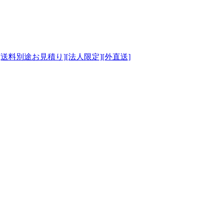
)[送料別途お見積り][法人限定][外直送]