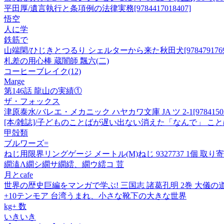
平田厚/遺言執行と条項例の法律実務[9784417018407]
悟空
人に学
鉄筋で
山端閑/ひじきとつるり シェルターから来た秋田犬[97847917691
札差の用心棒 蔵闇師 飄六(二)
コーヒーブレイク(12)
Marge
第146話 龍山の実績①
ザ・フォックス
津原泰水/バレエ・メカニック ハヤカワ文庫 JA ツ 2-1[978415031
[本/雑誌]/子どものことばが遅い出ない消えた「なんで」 こと
甲殻類
ブルワーズ=
ねじ用限界リングゲージ メートル(M)ねじ 9327737 1個 取り
繝溘Λ繝シ繝サ繝繧、繝ウ繧コ 荳
月とcafe
世界の歴史巨編をマンガで学ぶ! 三国志 諸葛孔明 2巻 大儀の
+10テンモア 台湾うまれ、小さな靴下の大きな世界
kg+ 数
いきいき