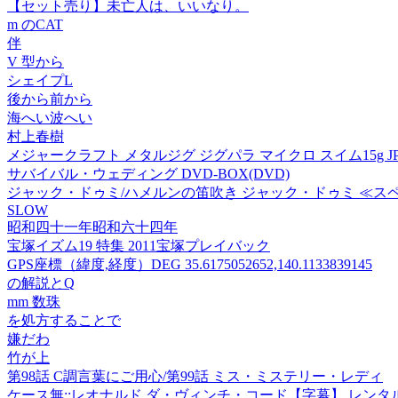
【セット売り】未亡人は、いいなり。
m のCAT
伴
V 型から
シェイプL
後から前から
海へい波へい
村上春樹
メジャークラフト メタルジグ ジグパラ マイクロ スイム15g JPM
サバイバル・ウェディング DVD-BOX(DVD)
ジャック・ドゥミ/ハメルンの笛吹き ジャック・ドゥミ ≪スペシャ
SLOW
昭和四十一年昭和六十四年
宝塚イズム19 特集 2011宝塚プレイバック
GPS座標（緯度,経度）DEG 35.6175052652,140.1133839145
の解説とQ
mm 数珠
を処方することで
嫌だわ
竹が上
第98話 C調言葉にご用心/第99話 ミス・ミステリー・レディ
ケース無::レオナルド ダ・ヴィンチ・コード【字幕】 レンタル