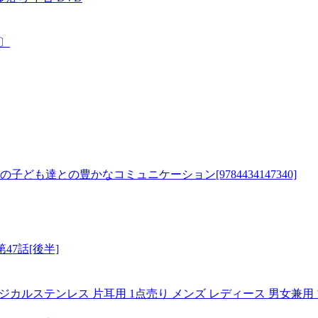
D〕
も達との豊かなコミュニケーション[9784434147340]
47話[後半]
ージカルステンレス 片耳用 1点売り メンズ レディース 男女兼用