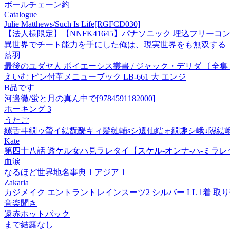
ボールチェーン約
Catalogue
Julie Matthews/Such Is Life[RGFCD030]
【法人様限定】【NNFK41645】パナソニック 埋込フリーコンフォー
異世界でチート能力を手にした俺は、現実世界をも無双する【
藍羽
最後のユダヤ人 ポイエーシス叢書 / ジャック・デリダ 〔全
えいむ ピン付革メニューブック LB-661 大 エンジ
B品です
河邉徹/蛍と月の真ん中で[9784591182000]
ホーキング 3
うたご
縲舌ヰ繝ゥ螢イ繧翫醍キィ髮縺輔sシ遺仙繧ォ繝趣シ峨↓隰繧峨
Kate
第四十八話 透ケル女ハ見ラレタイ【スケル-オンナ-ハ-ミラレタイ】
血涙
なるほど世界地名事典 1 アジア 1
Zakaria
カジメイク エントラントレインスーツ2 シルバー LL 1着 取
音楽聞き
遠赤ホットパック
まで結露なし