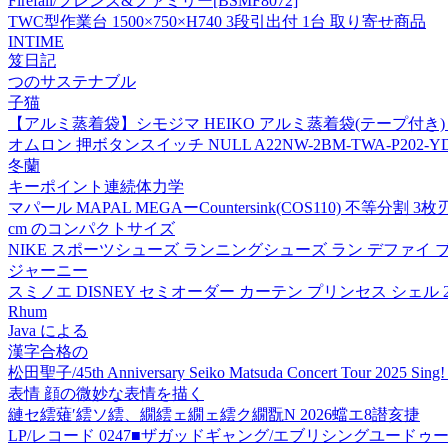
Firefall/フレンズ&ファミリー[BSMF8072]
TWC型作業台 1500×750×H740 3段引出付 1台 取り寄せ商品
INTIME
笈日記
つのサステナブル
子猫
【アルミ蒸着袋】シモジマ HEIKO アルミ蒸着袋(テープ付き) T 6-6
オムロン 押ボタンスイッチ NULL A22NW-2BM-TWA-P202-YD
冬蘭
キーポイント連続体力学
マパール MAPAL MEGAーCountersink(COS110) 不等分割 3枚刃 C
cm のコンパクトサイズ
NIKE スポーツシューズ ランニングシューズ ラン デファイ ブラッ
ジャーニー
スミノエ DISNEY セミオーダー カーテン プリンセス シェル 21
Rhum
Java による
漢字合格の
松田聖子/45th Anniversary Seiko Matsuda Concert Tour 2025 S
表情 顔の微妙な表情を描く
縺セ繧薙′繧ソ繧、繝繧ェ繝ェ繧ク繝翫Ν 2026蟷エ8譛亥捷
LP/レコード 0247■ザガッドギャング/エブリシングユードゥー/帯