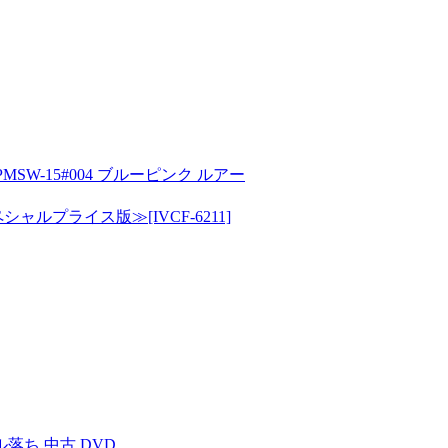
SW-15#004 ブルーピンク ルアー
ルプライス版≫[IVCF-6211]
落ち 中古 DVD