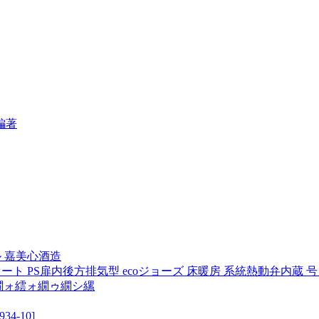
編著
ル 嘉美心酒造
A)】オート PS扉内後方排気型 ecoジョーズ 床暖房 系統熱動弁内蔵 
繝ォ繧ォ繝ゥ繝シ縲
4-10]