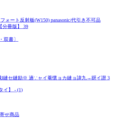
ト反射板(W150) panasonic/代引き不可品
分冊版】 39
集・双書〕
l縺セ縺励※ 遖∵ャイ菴懷ョカ縺ョ諱九→谺イ譛 3
 - (1)
り寄せ商品