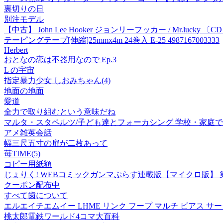
裏切りの日
別注モデル
【中古】 John Lee Hooker ジョンリーフッカー / Mr.lucky 〔C
テーピングテープ[伸縮]25mmx4m 24巻入 E-25 4987167003333
Herbert
おとなの恋は不器用なので Ep.3
L の宇宙
指定暴力少女 しおみちゃん(4)
地面の地面
愛道
全力で取り組むという意味だね
マルタ・スタペルツ/子ども達とフォーカシング 学校・家庭での子ど
アメ雑英会話
幅三尺五寸の扉が二枚あって
苺TIME(5)
コピー用紙額
じょりく! WEBコミックガンマぷらす連載版【マイクロ版】 第
クーポン配布中
すべて歯について
エルエイチエムイー LHME リンク フープ マルチ ピアス サ
桃太郎電鉄ワールド4コマ大百科