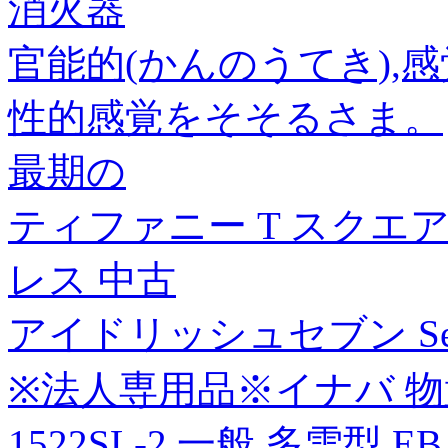
消火器
官能的(かんのうてき),
性的感覚をそそるさま。
最期の
ティファニー T スクエア
レス 中古
アイドリッシュセブン Seco
※法人専用品※イナバ 物置
1522SL-2 一般.多雪型 