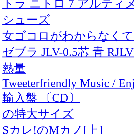
トラ ニトロ 7 アルティメット
シューズ
女ゴコロがわからなくて
ゼブラ JLV-0.5芯 青 RJLV
熱量
Tweeterfriendly Music / En
輸入盤 〔CD〕
の特大サイズ
Sカレ!のMカノ[上]