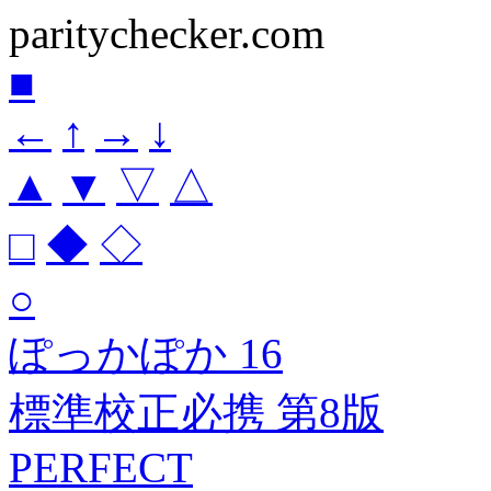
paritychecker.com
■
←
↑
→
↓
▲
▼
▽
△
□
◆
◇
○
ぽっかぽか 16
標準校正必携 第8版
PERFECT