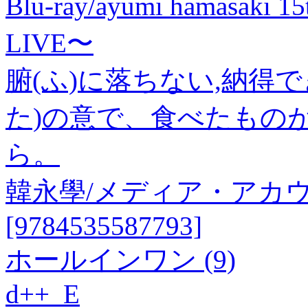
Blu-ray/ayumi hamasaki 
LIVE〜
腑(ふ)に落ちない,納得
た)の意で、食べたもの
ら。
韓永學/メディア・アカ
[9784535587793]
ホールインワン (9)
d++ E