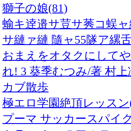
獅子の娘(81)
蝓キ逹邉サ荳サ莠コ蜈ャ
サ縺ァ縺 隨ャ55隧ア縲
おまえをオタクにしてや
れ! 3 葵季むつみ/著 村上
カブ散歩
極エロ学園絶頂レッスン(カ
プーマ サッカースパイク