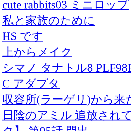
cute rabbits03 ミニロップ
私と家族のために
HS です
上からメイク
シマノ タナトル8 PLF98R
C アダプタ
収容所(ラーゲリ)から来
日陰のアミル 追放され
ク】 第95話 門出