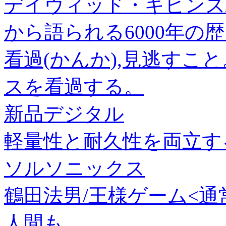
デイヴィッド・ギビンズ
から語られる6000年の歴史[9
看過(かんか),見逃すこ
スを看過する。
新品デジタル
軽量性と耐久性を両立す
ソルソニックス
鶴田法男/王様ゲーム<通常版>
人間も