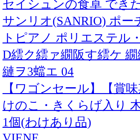
セイシュンの食卓 でき
サンリオ(SANRIO) ポ
トピアノ ポリエステル
D繧ク繧ァ繝阪す繧ケ 
縺ヲ3蟷エ 04
【ワゴンセール】【賞味期限2
けのこ・きくらげ入り 木須
1個(わけあり品)
VIENE