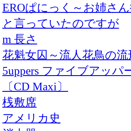
EROぱにっく～お姉さん
と言っていたのですが
m 長さ
花魁女囚～流人花鳥の流刑
5uppers ファイブアッ
〔CD Maxi〕
桟敷席
アメリカ史