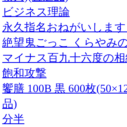
ビジネス理論
永久指名おねがいします! 
絶望鬼ごっこ くらやみ
マイナス百九十六度の相
飽和攻撃
饗膳 100B 黒 600枚(50
品)
分半