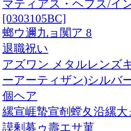
マティアス・ヘフス/イ
[0303105BC]
螂ウ邇九ョ闃ア 8
退職祝い
アズワン メタルレンズキャッ
ーアーティザン)シルバー [49
個ヘア
縲宣崕蟄宣剞螳夂沿縲大
謨剰募ゥ壽エサ菫