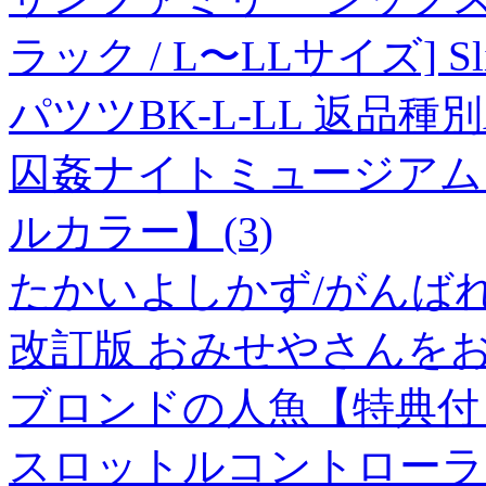
ラック / L〜LLサイズ] Sli
パツツBK-L-LL 返品種別
囚姦ナイトミュージアム
ルカラー】(3)
たかいよしかず/がんばれ!のり
改訂版 おみせやさんを
ブロンドの人魚【特典付
スロットルコントローラ