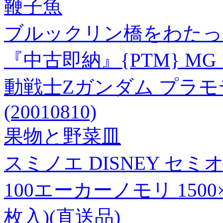
鞭子魚
ブルックリン橋をわたっ
『中古即納』{PTM} MG 1
動戦士Zガンダム プラモデル
(20010810)
果物と野菜皿
スミノエ DISNEY セ
100エーカーノモリ 1500
枚入)(直送品)