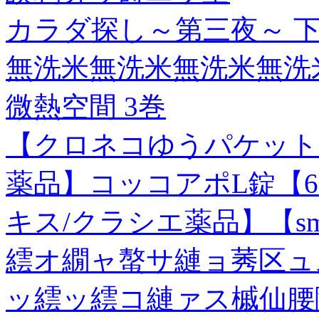
カラダ探し～第三夜～ 
無洗米無洗米無洗米無洗
微熱空間 3巻
【クロネコゆうパケット
薬品】コッコアポL錠【6
キス/クラシエ薬品】【smt
繧オ繝ャ螯サ縺ョ莠区ュ
ッ繧ッ繧コ縺ァス槭仙腰