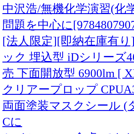
中沢浩/無機化学演習(化
問題を中心に[9784807907
[法人限定][即納在庫有り] 
ック 埋込型 iDシリーズ
売 下面開放型 6900lm [ X
クリアープロップ CPUA350
両面塗装マスクシール (
Cに