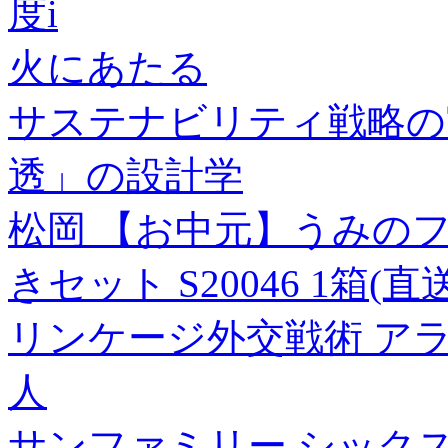
度i
火にあたる
サステナビリティ戦略の
透」の設計学
松岡 【お中元】うみの
きセット S20046 1箱(直
リンケージ外交戦術 ア
人
サンファミリー シックス