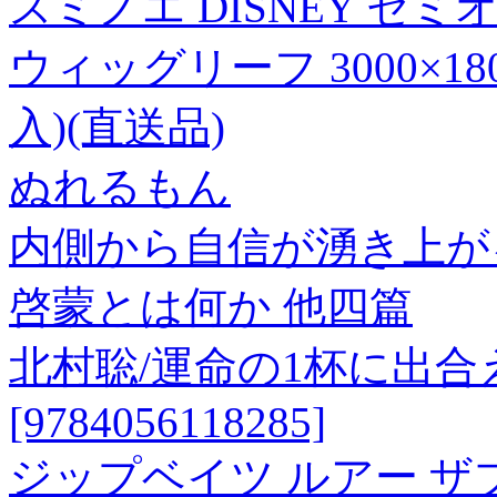
スミノエ DISNEY セ
ウィッグリーフ 3000×18
入)(直送品)
ぬれるもん
内側から自信が湧き上が
啓蒙とは何か 他四篇
北村聡/運命の1杯に出合
[9784056118285]
ジップベイツ ルアー ザ