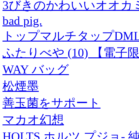
3びきのかわいいオオカミ The thr
bad pig.
トップマルチタップDM
ふたりべや (10) 【電
WAY バッグ
松煙墨
善玉菌をサポート
マカオ幻想
HOLTS ホルツ プジョ- 